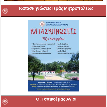
Κατασκηνώσεις Ιεράς Μητροπόλεως
Οι Τοπικοί μας Άγιοι