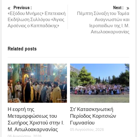
Previous :
Next :
«Εξόδου Μνήμες» Επετειακή
Πέμπτη Σύναξη του Τομέα
Εκδήλωση Συλλόγου «Άγιος
Αναγνωστών και
Αρσένιος ο Καππαδόκης»
Ιεροπαίδων της Ι. Μ.
Αιτωλοακαρνανίας
Related posts
Η εορτή της
Στ’ Κατασκηνωτική
Μεταμορφώσεως του
Περίοδος Κοριτσιών
Σωτήρος Χριστού στην Ι.
Γυμνασίου
Μ. Αιτωλοακαρνανίας
05 Αυγούστου, 2026
06 Αυγούστου, 2026