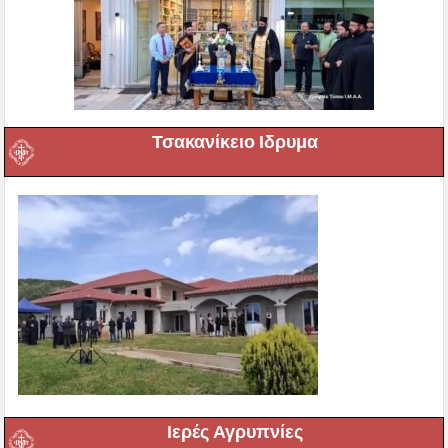
Τσακανίκειο Ιδρυμα
Ιερές Αγρυπνίες