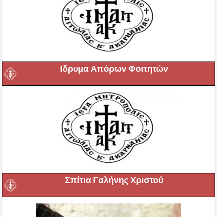
Ιδρυμα Απόρων Φοιτητών
Σπίτια Γαλήνης Χριστού