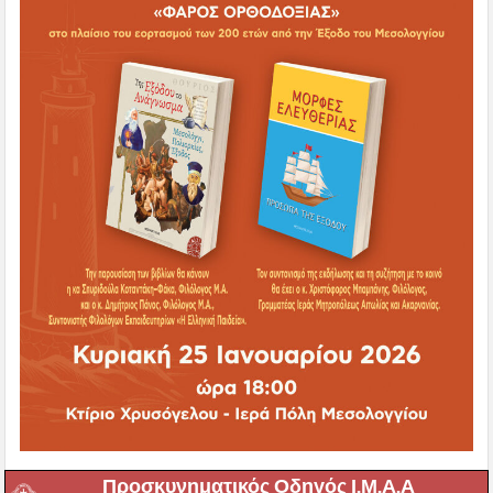
Προσκυνηματικός Οδηγός Ι.Μ.Α.Α