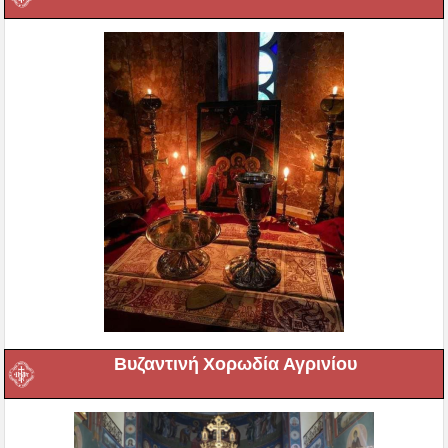
Βυζαντινή Χορωδία Αγρινίου