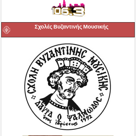
Σχολές Βυζαντινής Μουσικής