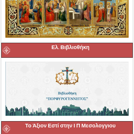
Ελ. Βιβλιοθήκη
Το Άξιον Εστί στην Ι Π Μεσολογγιου