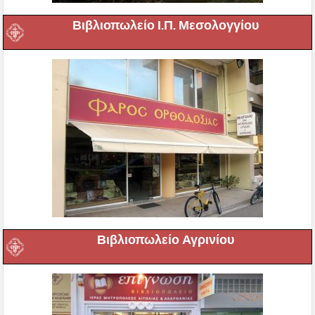
Βιβλιοπωλείο Ι.Π. Μεσολογγίου
Βιβλιοπωλείο Αγρινίου