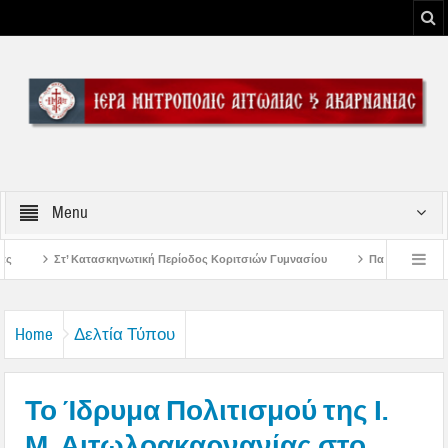
Menu
ή Περίοδος Κοριτσιών Γυμνασίου
Παρακλήσεις πρώτης εβδομάδος Δεκαπεντα
του Μεσολογγίου
Μήνυμα Σεβασμιωτάτου Μητροπολίτου Αιτωλίας και Ακαρναν
Home
Δελτία Τύπου
Το Ίδρυμα Πολιτισμού της Ι.
Μ. Αιτωλοακαρνανίας στο