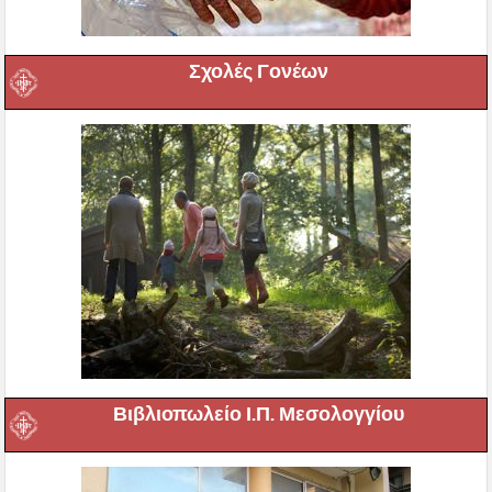
Σχολές Γονέων
Βιβλιοπωλείο Ι.Π. Μεσολογγίου