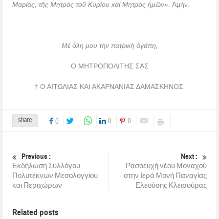
Μαρίας, τῆς Μητρός τοῦ Κυρίου καί Μητρός ἡμῶν».
Ἀμήν.
Μὲ ὅλη μου τὴν πατρικὴ ἀγάπη,
Ο ΜΗΤΡΟΠΟΛΙΤΗΣ ΣΑΣ
† Ο ΑΙΤΩΛΙΑΣ ΚΑΙ ΑΚΑΡΝΑΝΙΑΣ ΔΑΜΑΣΚΗΝΟΣ
share
0
0
0
Previous :
Next :
Εκδήλωση Συλλόγου
Ρασοευχή νέου Μοναχού
Πολυτέκνων Μεσολογγίου
στην Ιερά Μονή Παναγίας
και Περιχώρων
Ελεούσης Κλεισούρας
Related posts