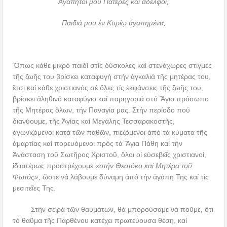
Ἀγαπητοί μου Πατέρες καί ἀδελφοί,
Παιδιά μου ἐν Κυρίῳ ἀγαπημένα,
Ὅπως κάθε μικρό παιδί στίς δύσκολες καί στενάχωρες στιγμές
τῆς ζωῆς του βρίσκει καταφυγή στήν ἀγκαλιά τῆς μητέρας του,
ἔτσι καί κάθε χριστιανός σέ ὅλες τίς ἐκφάνσεις τῆς ζωῆς του,
βρίσκει ἀληθινό καταφύγιο καί παρηγοριά στό Ἅγιο πρόσωπο
τῆς Μητέρας ὅλων, τήν Παναγία μας. Στήν περίοδο πού
διανύουμε, τῆς Ἁγίας καί Μεγάλης Τεσσαρακοστῆς,
ἀγωνιζόμενοι κατά τῶν παθῶν, πιεζόμενοι ἀπό τά κύματα τῆς
ἁμαρτίας καί πορευόμενοι πρός τά Ἅγια Πάθη καί τήν
Ἀνάσταση τοῦ Σωτῆρος Χριστοῦ, ὅλοι οἱ εὐσεβεῖς χριστιανοί,
ἰδιαιτέρως προστρέχουμε
«στήν Θεοτόκο καί Μητέρα τοῦ
Φωτός»,
ὥστε νά λάβουμε δύναμη ἀπό τήν ἀγάπη Της καί τίς
μεσιτεῖες Της.
Στήν σειρά τῶν θαυμάτων, θά μπορούσαμε νά ποῦμε, ὅτι
τό θαῦμα τῆς Παρθένου κατέχει πρωτεύουσα θέση, καί