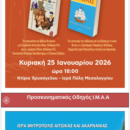
Προσκυνηματικός Οδηγός Ι.Μ.Α.Α