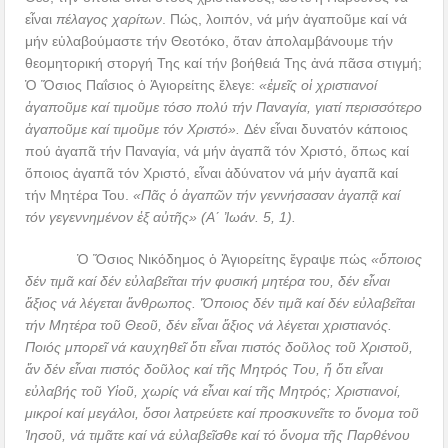
εἶναι
πέλαγος χαρίτων
. Πώς, λοιπόν, νά μήν ἀγαποῦμε καί νά
μήν εὐλαβούμαστε τήν Θεοτόκο, ὅταν ἀπολαμβάνουμε τήν
θεομητορική στοργή Της καί τήν βοήθειά Της ἀνά πᾶσα στιγμή;
Ὁ Ὅσιος Παΐσιος ὁ Ἁγιορείτης ἔλεγε:
«ἐμεῖς οἱ χριστιανοί
ἀγαποῦμε καί τιμοῦμε τόσο πολύ τήν Παναγία, γιατί περισσότερο
ἀγαποῦμε καί τιμοῦμε τόν Χριστό».
Δέν εἶναι δυνατόν κάποιος
πού ἀγαπᾶ τήν Παναγία, νά μήν ἀγαπᾶ τόν Χριστό, ὅπως καί
ὅποιος ἀγαπᾶ τόν Χριστό, εἶναι ἀδύνατον νά μήν ἀγαπᾶ καί
τήν Μητέρα Του.
«Πᾶς ὁ ἀγαπῶν τήν γεννήσασαν ἀγαπᾷ καί
τόν γεγεννημένον ἐξ αὐτῆς» (Α΄ Ἰωάν. 5, 1).
Ὁ Ὅσιος Νικόδημος ὁ Ἁγιορείτης ἔγραψε πώς
«ὅποιος
δέν τιμᾶ καί δέν εὐλαβεῖται τήν φυσική μητέρα του, δέν εἶναι
ἄξιος νά λέγεται ἄνθρωπος. Ὅποιος δέν τιμᾶ καί δέν εὐλαβεῖται
τήν Μητέρα τοῦ Θεοῦ, δέν εἶναι ἄξιος νά λέγεται χριστιανός.
Ποιός μπορεῖ νά καυχηθεῖ ὅτι εἶναι πιστός δοῦλος τοῦ Χριστοῦ,
ἄν δέν εἶναι πιστός δοῦλος καί τῆς Μητρός Του, ἤ ὅτι εἶναι
εὐλαβής τοῦ Υἱοῦ, χωρίς νά εἶναι καί τῆς Μητρός; Χριστιανοί,
μικροί καί μεγάλοι, ὅσοι λατρεύετε καί προσκυνεῖτε το ὄνομα τοῦ
Ἰησοῦ, νά τιμᾶτε καί νά εὐλαβεῖσθε καί τό ὄνομα τῆς Παρθένου