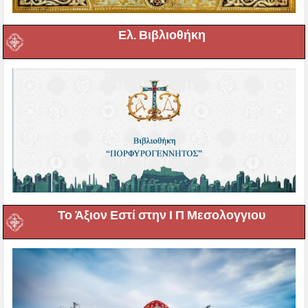
Ελ. Βιβλιοθήκη
Το Άξιον Εστί στην Ι Π Μεσολογγιου