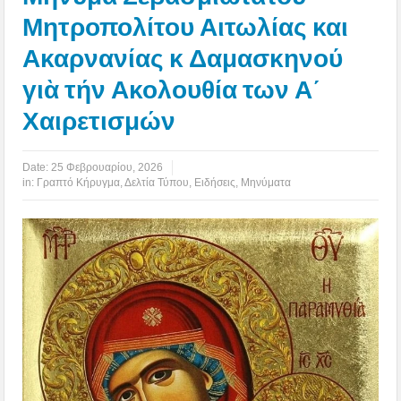
Μητροπολίτου Αιτωλίας και
Ακαρνανίας κ Δαμασκηνού
γιὰ τήν Ακολουθία των Α΄
Χαιρετισμών
Date:
25 Φεβρουαρίου, 2026
in:
Γραπτό Κήρυγμα
,
Δελτία Τύπου
,
Ειδήσεις
,
Μηνύματα