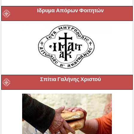
Ιδρυμα Απόρων Φοιτητών
Σπίτια Γαλήνης Χριστού