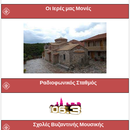
Οι Ιερές μας Μονές
Ραδιοφωνικός Σταθμός
Σχολές Βυζαντινής Μουσικής