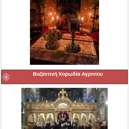
Βυζαντινή Χορωδία Αγρινίου