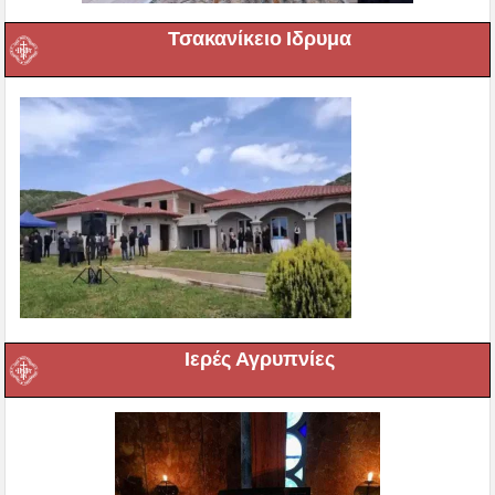
Τσακανίκειο Ιδρυμα
Ιερές Αγρυπνίες