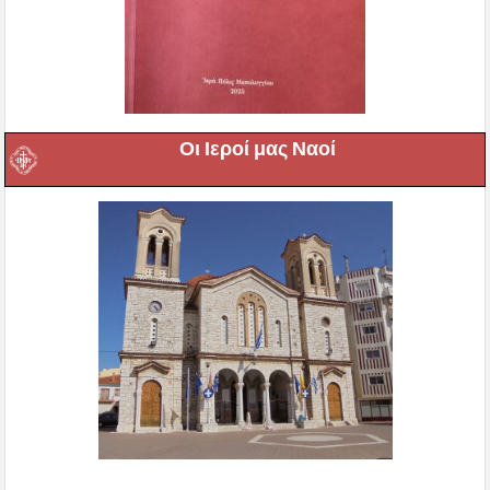
Οι Ιεροί μας Ναοί