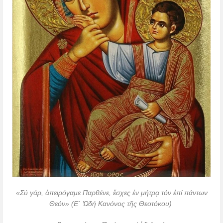
«Σύ γάρ, ἀπειρόγαμε Παρθένε, ἔσχες ἐν μήτρᾳ τόν ἐπί πάντων
Θεόν» (Ε΄ Ὠδή Κανόνος τῆς Θεοτόκου)