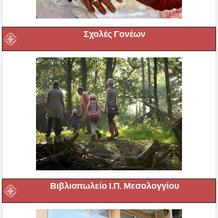
Σχολές Γονέων
Βιβλιοπωλείο Ι.Π. Μεσολογγίου