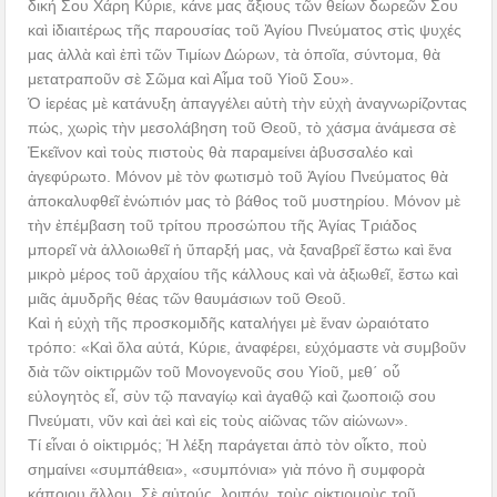
δική Σου Χάρη Κύριε, κάνε μας ἄξιους τῶν θείων δωρεῶν Σου
καὶ ἰδιαιτέρως τῆς παρουσίας τοῦ Ἁγίου Πνεύματος στὶς ψυχές
μας ἀλλὰ καὶ ἐπὶ τῶν Τιμίων Δώρων, τὰ ὁποῖα, σύντομα, θὰ
μετατραποῦν σὲ Σῶμα καὶ Αἷμα τοῦ Υἱοῦ Σου».
Ὁ ἱερέας μὲ κατάνυξη ἀπαγγέλει αὐτὴ τὴν εὐχὴ ἀναγνωρίζοντας
πώς, χωρὶς τὴν μεσολάβηση τοῦ Θεοῦ, τὸ χάσμα ἀνάμεσα σὲ
Ἐκεῖνον καὶ τοὺς πιστοὺς θὰ παραμείνει ἀβυσσαλέο καὶ
ἀγεφύρωτο. Μόνον μὲ τὸν φωτισμὸ τοῦ Ἁγίου Πνεύματος θὰ
ἀποκαλυφθεῖ ἐνώπιόν μας τὸ βάθος τοῦ μυστηρίου. Μόνον μὲ
τὴν ἐπέμβαση τοῦ τρίτου προσώπου τῆς Ἁγίας Τριάδος
μπορεῖ νὰ ἀλλοιωθεῖ ἡ ὕπαρξή μας, νὰ ξαναβρεῖ ἔστω καὶ ἕνα
μικρὸ μέρος τοῦ ἀρχαίου τῆς κάλλους καὶ νὰ ἀξιωθεῖ, ἔστω καὶ
μιᾶς ἀμυδρῆς θέας τῶν θαυμάσιων τοῦ Θεοῦ.
Καὶ ἡ εὐχὴ τῆς προσκομιδῆς καταλήγει μὲ ἕναν ὡραιότατο
τρόπο: «Καὶ ὅλα αὐτά, Κύριε, ἀναφέρει, εὐχόμαστε νὰ συμβοῦν
διὰ τῶν οἰκτιρμῶν τοῦ Μονογενοῦς σου Υἱοῦ, μεθ΄ οὗ
εὐλογητὸς εἶ, σὺν τῷ παναγίῳ καὶ ἀγαθῷ καὶ ζωοποιῷ σου
Πνεύματι, νῦν καὶ ἀεὶ καὶ εἰς τοὺς αἰῶνας τῶν αἰώνων».
Τί εἶναι ὁ οἰκτιρμός; Ἡ λέξη παράγεται ἀπὸ τὸν οἶκτο, ποὺ
σημαίνει «συμπάθεια», «συμπόνια» γιὰ πόνο ἢ συμφορὰ
κάποιου ἄλλου. Σὲ αὐτούς, λοιπόν, τοὺς οἰκτιρμοὺς τοῦ