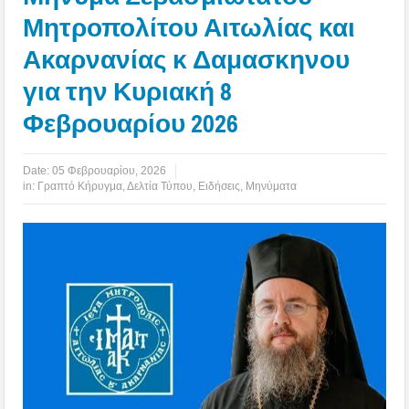
Μητροπολίτου Αιτωλίας και
Ακαρνανίας κ Δαμασκηνου
για την Κυριακή 8
Φεβρουαρίου 2026
Date:
05 Φεβρουαρίου, 2026
in:
Γραπτό Κήρυγμα
,
Δελτία Τύπου
,
Ειδήσεις
,
Μηνύματα