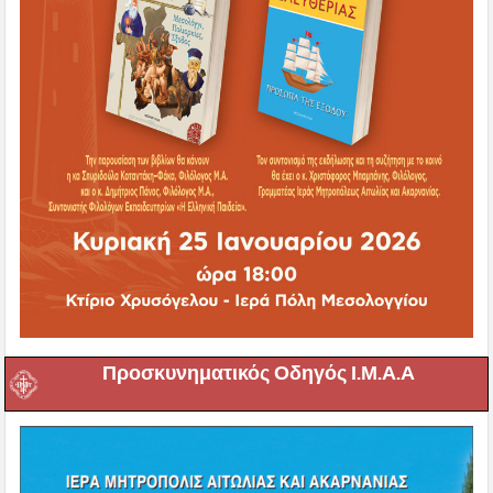
Προσκυνηματικός Οδηγός Ι.Μ.Α.Α