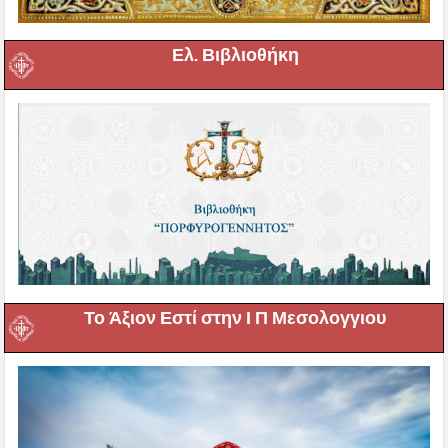
Ελ. Βιβλιοθήκη
Το Άξιον Εστί στην Ι Π Μεσολογγιου