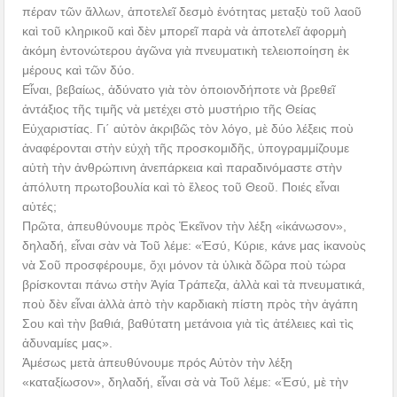
πέραν τῶν ἄλλων, ἀποτελεῖ δεσμὸ ἑνότητας μεταξὺ τοῦ λαοῦ
καὶ τοῦ κληρικοῦ καὶ δὲν μπορεῖ παρὰ νὰ ἀποτελεῖ ἀφορμὴ
ἀκόμη ἐντονώτερου ἀγῶνα γιὰ πνευματικὴ τελειοποίηση ἐκ
μέρους καὶ τῶν δύο.
Εἶναι, βεβαίως, ἀδύνατο γιὰ τὸν ὁποιονδήποτε νὰ βρεθεῖ
ἀντάξιος τῆς τιμῆς νὰ μετέχει στὸ μυστήριο τῆς Θείας
Εὐχαριστίας. Γι΄ αὐτὸν ἀκριβῶς τὸν λόγο, μὲ δύο λέξεις ποὺ
ἀναφέρονται στὴν εὐχὴ τῆς προσκομιδῆς, ὑπογραμμίζουμε
αὐτὴ τὴν ἀνθρώπινη ἀνεπάρκεια καὶ παραδινόμαστε στὴν
ἀπόλυτη πρωτοβουλία καὶ τὸ ἔλεος τοῦ Θεοῦ. Ποιές εἶναι
αὐτές;
Πρῶτα, ἀπευθύνουμε πρὸς Ἐκεῖνον τὴν λέξη «ἱκάνωσον»,
δηλαδή, εἶναι σὰν νὰ Τοῦ λέμε: «Ἐσύ, Κύριε, κάνε μας ἱκανοὺς
νὰ Σοῦ προσφέρουμε, ὄχι μόνον τὰ ὑλικὰ δῶρα ποὺ τώρα
βρίσκονται πάνω στὴν Ἁγία Τράπεζα, ἀλλὰ καὶ τὰ πνευματικά,
ποὺ δὲν εἶναι ἀλλὰ ἀπὸ τὴν καρδιακὴ πίστη πρὸς τὴν ἀγάπη
Σου καὶ τὴν βαθιά, βαθύτατη μετάνοια γιὰ τὶς ἀτέλειες καὶ τὶς
ἀδυναμίες μας».
Ἀμέσως μετὰ ἀπευθύνουμε πρός Αὐτὸν τὴν λέξη
«καταξίωσον», δηλαδή, εἶναι σὰ νὰ Τοῦ λέμε: «Ἐσύ, μὲ τὴν