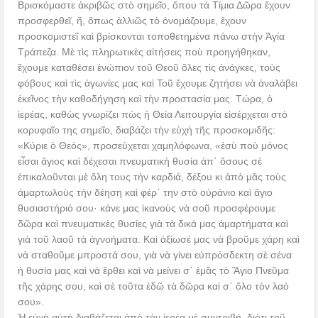
Βρισκόμαστε ἀκριβῶς στὸ σημεῖο, ὅπου τὰ Τίμια Δῶρα ἔχουν
προσφερθεῖ, ἤ, ὅπως ἀλλιῶς τὸ ὀνομάζουμε, ἔχουν
προσκομιστεῖ καὶ βρίσκονται τοποθετημένα πάνω στὴν Ἁγία
Τράπεζα. Μὲ τὶς πληρωτικὲς αἰτήσεις ποὺ προηγήθηκαν,
ἔχουμε καταθέσει ἐνώπιον τοῦ Θεοῦ ὅλες τὶς ἀνάγκες, τοὺς
φόβους καὶ τὶς ἀγωνίες μας καὶ Τοῦ ἔχουμε ζητήσει νὰ ἀναλάβει
ἐκεῖνος τὴν καθοδήγηση καὶ τὴν προστασία μας. Τώρα, ὁ
ἱερέας, καθὼς γνωρίζει πὼς ἡ Θεία Λειτουργία εἰσέρχεται στὸ
κορυφαῖο της σημεῖο, διαβάζει τὴν εὐχὴ τῆς προσκομιδῆς:
«Κύριε ὁ Θεός», προσεύχεται χαμηλόφωνα, «ἐσὺ ποὺ μόνος
εἶσαι ἅγιος καὶ δέχεσαι πνευματικὴ θυσία ἀπ᾿ ὅσους σὲ
ἐπικαλοῦνται μὲ ὅλη τους τὴν καρδιά, δέξου κι ἀπὸ μᾶς τοὺς
ἁμαρτωλοὺς τὴν δέηση καὶ φέρ᾿ την στὸ οὐράνιο καὶ ἅγιο
θυσιαστήριό σου· κάνε μας ἱκανοὺς νὰ σοῦ προσφέρουμε
δῶρα καὶ πνευματικὲς θυσίες γιὰ τὰ δικά μας ἁμαρτήματα καὶ
γιὰ τοῦ λαοῦ τὰ ἀγνοήματα. Καὶ ἀξίωσέ μας νὰ βροῦμε χάρη καὶ
νὰ σταθοῦμε μπροστά σου, γιὰ νὰ γίνει εὐπρόσδεκτη σὲ σένα
ἡ θυσία μας καὶ νά ἔρθει καὶ νὰ μείνει σ᾿ ἐμᾶς τὸ Ἅγιο Πνεῦμα
τῆς χάρης σου, καὶ σὲ τοῦτα ἐδῶ τὰ δῶρα καὶ σ᾿ ὅλο τὸν λαό
σου».
Ἡ εὐχὴ αὐτὴ διαβάζεται ἀπὸ τὸν ἱερέα μὲ συντριβή, διότι τοῦ