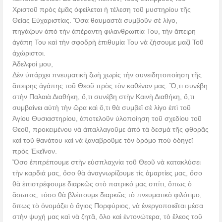
Χριστοῦ πρὸς ἐμᾶς ὀφείλεται ἡ τέλεση τοῦ μυστηρίου τῆς
Θείας Εὐχαριστίας. Ὅσα θαυμαστὰ συμβοῦν σὲ λίγο,
πηγάζουν ἀπὸ τὴν ἀπέραντη φιλανθρωπία Του, τὴν ἄπειρη
ἀγάπη Του καὶ τὴν σφοδρὴ ἐπιθυμία Του νὰ ζήσουμε μαζὶ Τοῦ
ἀχώριστοι.
Ἀδελφοί μου,
Δὲν ὑπάρχει πνευματικὴ ζωὴ χωρὶς τὴν συνειδητοποίηση τῆς
ἄπειρης ἀγάπης τοῦ Θεοῦ πρὸς τὸν καθέναν μας. Ὅ,τι συνέβη
στὴν Παλαιὰ Διαθήκη, ὅ,τι συνέβη στὴν Καινὴ Διαθήκη, ὅ,τι
συμβαίνει αὐτὴ τὴν ὥρα καὶ ὅ,τι θὰ συμβεῖ σὲ λίγο ἐπὶ τοῦ
Ἁγίου Θυσιαστηρίου, ἀποτελοῦν ὑλοποίηση τοῦ σχεδίου τοῦ
Θεοῦ, προκειμένου νὰ ἀπαλλαγοῦμε ἀπὸ τὰ δεσμὰ τῆς φθορᾶς
καὶ τοῦ θανάτου καὶ νὰ ξαναβροῦμε τὸν δρόμο ποὺ ὁδηγεῖ
πρὸς Ἐκεῖνον.
Ὅσο ἐπιτρέπουμε στὴν εὐσπλαχνία τοῦ Θεοῦ νὰ κατακλύσει
τὴν καρδιά μας, ὅσο θὰ ἀναγνωρίζουμε τὶς ἁμαρτίες μας, ὅσο
θὰ ἐπιστρέφουμε διαρκῶς στὸ πατρικό μας σπίτι, ὅπως ὁ
ἄσωτος, τόσο θὰ βλέπουμε διαρκῶς τὸ πνευματικὸ φιλότιμο,
ὅπως τὸ ὀνομάζει ὁ ἅγιος Πορφύριος, νὰ ἐνεργοποιεῖται μέσα
στὴν ψυχή μας καὶ νὰ ζητᾶ, ὅλο καὶ ἐντονώτερα, τὸ ἔλεος τοῦ