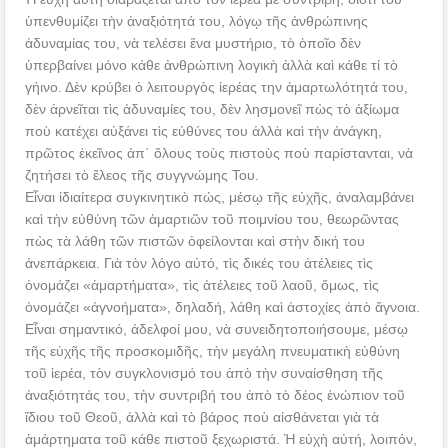
ὑπενθυμίζει τὴν ἀναξιότητά του, λόγῳ τῆς ἀνθρώπινης
ἀδυναμίας του, νὰ τελέσει ἕνα μυστήριο, τὸ ὁποῖο δὲν
ὑπερβαίνει μόνο κάθε ἀνθρώπινη λογικὴ ἀλλὰ καὶ κάθε τί τὸ
γήινο. Δὲν κρύβει ὁ λειτουργὸς ἱερέας την ἁμαρτωλότητά του,
δὲν ἀρνεῖται τὶς ἀδυναμίες του, δὲν λησμονεῖ πὼς τὸ ἀξίωμα
ποὺ κατέχει αὐξάνει τὶς εὐθύνες του ἀλλὰ καὶ τὴν ἀνάγκη,
πρῶτος ἐκεῖνος ἀπ΄ ὅλους τοὺς πιστοὺς ποὺ παρίστανται, νὰ
ζητήσει τὸ ἔλεος τῆς συγγνώμης Του.
Εἶναι ἰδιαίτερα συγκινητικὸ πώς, μέσῳ τῆς εὐχῆς, ἀναλαμβάνει
καὶ τὴν εὐθύνη τῶν ἁμαρτιῶν τοῦ ποιμνίου του, θεωρῶντας
πὼς τὰ λάθη τῶν πιστῶν ὀφείλονται καὶ στὴν δική του
ἀνεπάρκεια. Γιὰ τὸν λόγο αὐτό, τὶς δικές του ἀτέλειες τὶς
ὀνομάζει «ἁμαρτήματα», τὶς ἀτέλειες τοῦ λαοῦ, ὅμως, τὶς
ὀνομάζει «ἀγνοήματα», δηλαδή, λάθη καὶ ἀστοχίες ἀπὸ ἄγνοια.
Εἶναι σημαντικό, ἀδελφοί μου, νὰ συνειδητοποιήσουμε, μέσῳ
τῆς εὐχῆς τῆς προσκομιδῆς, τὴν μεγάλη πνευματικὴ εὐθύνη
τοῦ ἱερέα, τὸν συγκλονισμό του ἀπὸ τὴν συναίσθηση τῆς
ἀναξιότητάς του, τὴν συντριβή του ἀπὸ τὸ δέος ἐνώπιον τοῦ
ἴδιου τοῦ Θεοῦ, ἀλλὰ καὶ τὸ βάρος ποὺ αἰσθάνεται γιὰ τὰ
ἁμάρτηματα τοῦ κάθε πιστοῦ ξεχωριστά. Ἡ εὐχὴ αὐτή, λοιπόν,