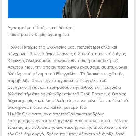
Ἀγαπητοί μου Πατέρες καί ἀδελφοί,
Παιδιά μου ἐν Κυρίῳ ἀγαπημένα,
Πολλοὶ Πατέρες τῆς Ἐκκλησίας μας, παλαιότεροι ἀλλὰ καὶ
σύγχρονοι, ὅπως ὁ ἅγιος Ἰωάννης ὁ Χρυσόστομος καὶ ὁ ἅγιος
Κύριλλος Ἀλεξανδρείας, συμφωνοῦν πὼς ἡ παραβολὴ τοῦ
Ἀσώτου Υἱοῦ, τὴν ὁποίαν πρὸ ὀλίγου ἀκούσαμε, συμπυκνώνει
ὁλόκληρο τὸ μήνυμα τοῦ Εὐαγγελίου. Τὰ βασικὰ στοιχεῖα τῆς
παραβολῆς, ὅπως τὴν καταγράφει τὸ Εὐαγγέλιο τοῦ
Εὐαγγελιστῆ Λουκᾶ, περιγράφουν τὴν ἀνθρώπινη τραγωδία
ἀλλὰ καὶ τὴν ἄπειρη φιλανθρωπία τοῦ Θεοῦ Πατέρα, ὁ Ὁποῖος
δέχεται χωρὶς καμία ἐπιφύλαξη τὸ μετανοημένο Του παιδὶ καὶ τὸ
ἀνακηρύσσει ξανὰ υἱὸ καὶ κληρονόμο Του.
Ἡ κάθε Θεία Λειτουργία ἀποτελεῖ οὐσιαστικὰ δρόμο
ἐπιστροφῆς στὴν πατρικὴ ἀγκαλιά. Δρόμο πού, κάποτε, ἔκλεισε
ἐξ αἰτίας τῆς ἀνθρώπινης ἀνυπακοῆς καὶ τῆς ἀποξένωσης ἀπὸ
τὸν Θεὸ Δημιουργό, δρόμο ποὺ ἦταν ἀδύνατο νὰ ἀνοίξει ξανὰ