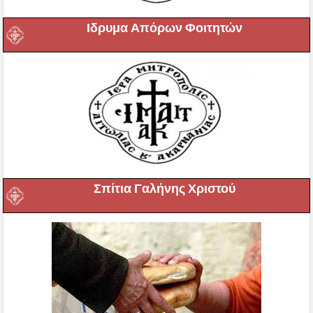
Ιδρυμα Απόρων Φοιτητών
Σπίτια Γαλήνης Χριστού