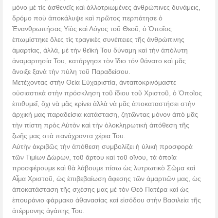
μόνο μὲ τὶς ἀσθενεῖς καὶ ἀλλοτριωμένες ἀνθρώπινες δυνάμεις,
δρόμο ποὺ ἀποκάλυψε καὶ πρῶτος περπάτησε ὁ
Ἐνανθρωπήσας Υἱὸς καὶ Λόγος τοῦ Θεοῦ, ὁ Ὁποῖος
ἐπωμίστηκε ὅλες τὶς τραγικὲς συνέπειες τῆς ἀνθρώπινης
ἁμαρτίας, ἀλλά, μὲ τὴν θεϊκὴ Του δύναμη καὶ τὴν ἀπόλυτη
ἀναμαρτησία Του, κατάργησε τὸν ἴδιο τόν θάνατο καὶ μᾶς
ἄνοιξε ξανὰ τὴν πύλη τοῦ Παραδείσου.
Μετέχοντας στὴν Θεία Εὐχαριστία, ἀνταποκρινόμαστε
οὐσιαστικὰ στὴν πρόσκληση τοῦ ἴδιου τοῦ Χριστοῦ, ὁ Ὁποῖος
ἐπιθυμεῖ, ὄχι νὰ μᾶς κρίνει ἀλλὰ νὰ μᾶς ἀποκαταστήσει στὴν
ἀρχική μας παραδείσια κατάσταση, ζητῶντας μόνον ἀπὸ μᾶς
τὴν πίστη πρὸς Αὐτὸν καὶ τὴν ὁλοκληρωτικὴ ἀπόθεση τῆς
ζωῆς μας στὰ πανάχραντα χέρια Του.
Αὐτὴν ἀκριβῶς τὴν ἀπόθεση συμβολίζει ἡ ὑλικὴ προσφορὰ
τῶν Τιμίων Δώρων, τοῦ ἄρτου καὶ τοῦ οἴνου, τὰ ὁποῖα
προσφέρουμε καὶ θὰ λάβουμε πίσω ὡς λυτρωτικὸ Σῶμα καὶ
Αἷμα Χριστοῦ, ὡς ἐπιβεβαίωση ἄφεσης τῶν ἁμαρτιῶν μας, ὡς
ἀποκατάσταση τῆς σχέσης μας μὲ τὸν Θεὸ Πατέρα καὶ ὡς
ἐπουράνιο φάρμακο ἀθανασίας καὶ εἰσόδου στὴν Βασιλεία τῆς
ἀτέρμονης ἀγάπης Του.