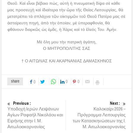
Θεοῦ. Καὶ εἶναι βέβαιο πώς, αὐτὴ ἡ πνευματικὴ δίψα σὲ κάθε
μας προσευχὴ καὶ ἰδιαίτερα τὴν ὥρα τῆς Θείας Λειτουργίας, θὰ
μετατρέπει τὰ σπλάχνα τῶν οἰκτιρμῶν τοῦ Θεοῦ Πατέρα μας σὲ
ἀστείρευτη πηγή, ἀπὸ τὴν ὁποίαν, μὲ ὑπεραφθονία, θὰ
φθάνουν διαρκῶς ὡς ἐμᾶς, ἡ Χάρις καὶ τὸ ἔλεός Του. Ἀμήν.
Μὲ ὅλη μου τὴν πατρικὴ ἀγάπη,
Ο ΜΗΤΡΟΠΟΛΙΤΗΣ ΣΑΣ
† Ο ΑΙΤΩΛΙΑΣ ΚΑΙ ΑΚΑΡΝΑΝΙΑΣ ΔΑΜΑΣΚΗΝΟΣ
share
0
0
0
Previous :
Next :
Υποδοχή Ιερών Λειψάνων
Καλοκαίρι 2026 –
Αγίων Ραφαήλ Νικολάου και
Πρόγραμμα Λειτουργίας
Ειρήνης στην Ι. Μ.
των Κατασκηνώσεων της Ι.
Αιτωλοακαρνανίας
Μ. Αιτωλοακαρνανίας