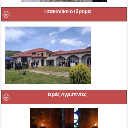
Τσακανίκειο Ιδρυμα
Ιερές Αγρυπνίες