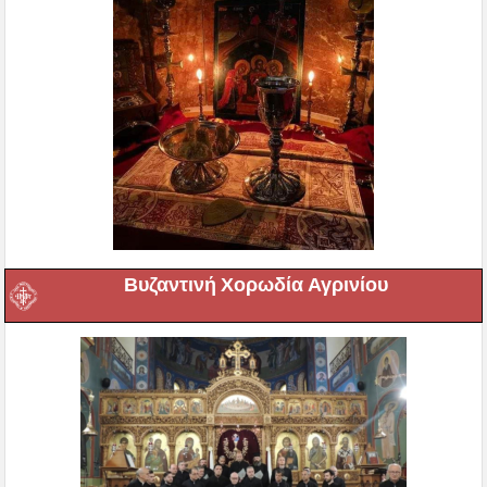
Βυζαντινή Χορωδία Αγρινίου