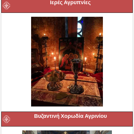
Ιερές Αγρυπνίες
Βυζαντινή Χορωδία Αγρινίου