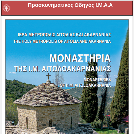
Προσκυνηματικός Οδηγός Ι.Μ.Α.Α