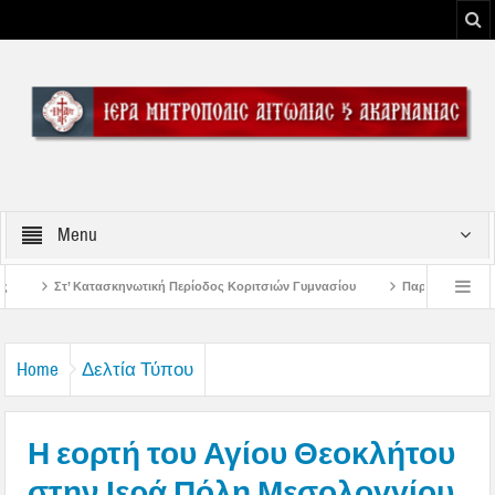
Menu
οδος Κοριτσιών Γυμνασίου
Παρακλήσεις πρώτης εβδομάδος Δεκαπενταυγούσ
σολογγίου
Μήνυμα Σεβασμιωτάτου Μητροπολίτου Αιτωλίας και Ακαρνανίας κ
Home
Δελτία Τύπου
Η εορτή του Αγίου Θεοκλήτου
στην Ιερά Πόλη Μεσολογγίου