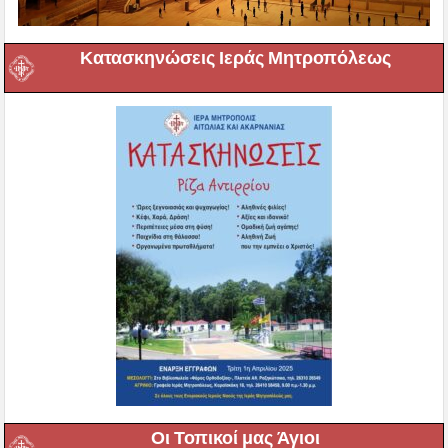
Κατασκηνώσεις Ιεράς Μητροπόλεως
Οι Τοπικοί μας Άγιοι