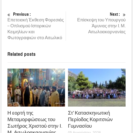
Previous :
Next :
Επετειακή Έκθεση Φορεσιάς
Επίσκεψη του Υπουργού
– Οπλισμού Ιστορικών
Άμυνας στην Ι. Μ.
Κειμηλίων και
Αιτωλοακαρνανίας
Φωτογραφιών στο Αιτωλικό
Related posts
Η εορτή της
Στ’ Κατασκηνωτική
Μεταμορφώσεως του
Περίοδος Κοριτσιών
Σωτήρος Χριστού στην Ι.
Γυμνασίου
Μ. Αιτωλοακαρνανίας
05 Αυγούστου, 2026