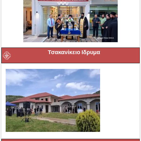
Τσακανίκειο Ιδρυμα