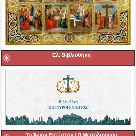
Ελ. Βιβλιοθήκη
Το Άξιον Εστί στην Ι Π Μεσολογγιου