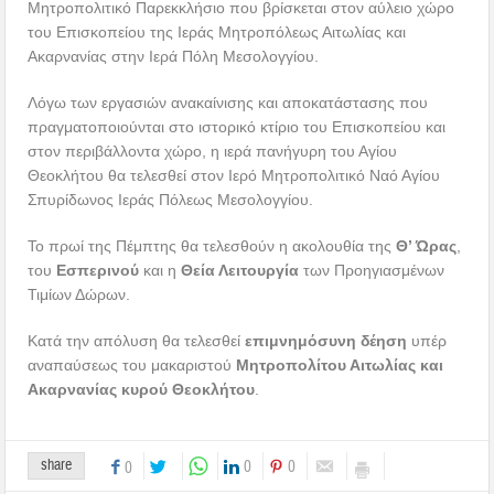
Μητροπολιτικό Παρεκκλήσιο που βρίσκεται στον αύλειο χώρο
του Επισκοπείου της Ιεράς Μητροπόλεως Αιτωλίας και
Ακαρνανίας στην Ιερά Πόλη Μεσολογγίου.
Λόγω των εργασιών ανακαίνισης και αποκατάστασης που
πραγματοποιούνται στο ιστορικό κτίριο του Επισκοπείου και
στον περιβάλλοντα χώρο, η ιερά πανήγυρη του Αγίου
Θεοκλήτου θα τελεσθεί στον Ιερό Μητροπολιτικό Ναό Αγίου
Σπυρίδωνος Ιεράς Πόλεως Μεσολογγίου.
Το πρωί της Πέμπτης θα τελεσθούν η ακολουθία της
Θ’ Ώρας
,
του
Εσπερινού
και η
Θεία Λειτουργία
των Προηγιασμένων
Τιμίων Δώρων.
Κατά την απόλυση θα τελεσθεί
επιμνημόσυνη δέηση
υπέρ
αναπαύσεως του μακαριστού
Μητροπολίτου Αιτωλίας και
Ακαρνανίας κυρού Θεοκλήτου
.
share
0
0
0