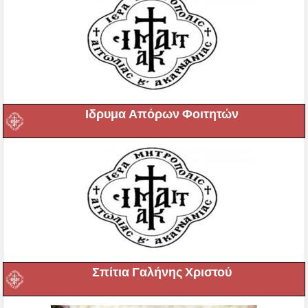
Ιδρυμα Απόρων Φοιτητών
Σπίτια Γαλήνης Χριστού