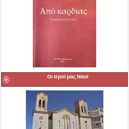
Οι Ιεροί μας Ναοί