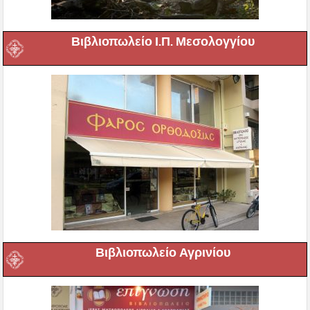
Βιβλιοπωλείο Ι.Π. Μεσολογγίου
Βιβλιοπωλείο Αγρινίου