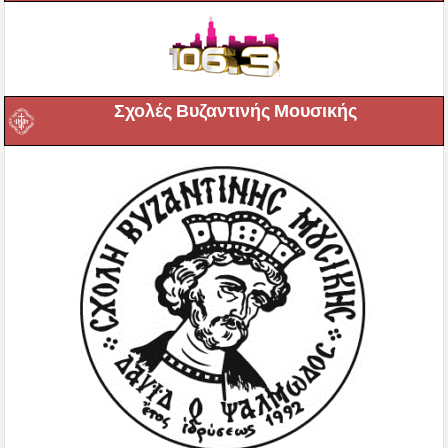
Σχολές Βυζαντινής Μουσικής