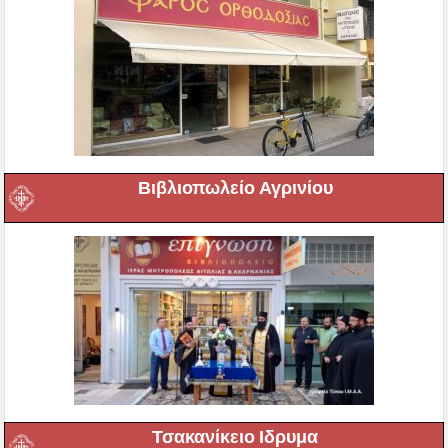
Βιβλιοπωλείο Αγρινίου
Τσακανίκειο Ιδρυμα