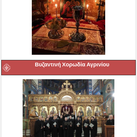
Βυζαντινή Χορωδία Αγρινίου