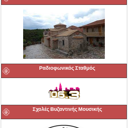
Ραδιοφωνικός Σταθμός
Σχολές Βυζαντινής Μουσικής