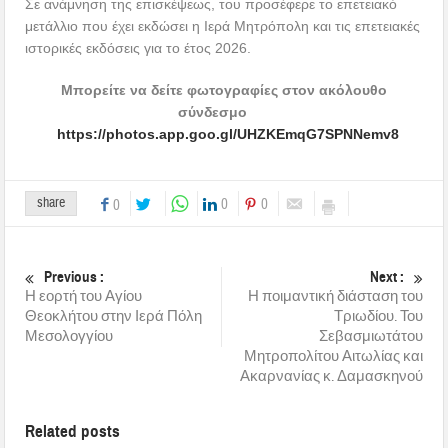
Σε ανάμνηση της επισκέψεως, του προσέφερε το επετειακό
μετάλλιο που έχει εκδώσει η Ιερά Μητρόπολη και τις επετειακές
ιστορικές εκδόσεις για το έτος 2026.
Μπορείτε να δείτε φωτογραφίες στον ακόλουθο
σύνδεσμο
https://photos.app.goo.gl/UHZKEmqG7SPNNemv8
share
0
0
0
Previous :
Next :
Η εορτή του Αγίου
Η ποιμαντική διάσταση του
Θεοκλήτου στην Ιερά Πόλη
Τριωδίου. Του
Μεσολογγίου
Σεβασμιωτάτου
Μητροπολίτου Αιτωλίας και
Ακαρνανίας κ. Δαμασκηνού
Related posts