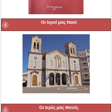
Οι Ιεροί μας Ναοί
Οι Ιερές μας Μονές