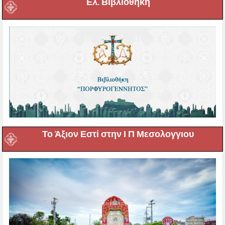
Ελ. Βιβλιοθήκη
Το Άξιον Εστί στην Ι Π Μεσολογγιου