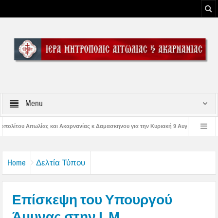
Menu
νίας κ Δαμασκηνου για την Κυριακή 9 Αυγούστου 2026
Η εορτή της Μεταμορ
 Παναγίας
Δέηση υπέρ των πυροσβεστών και των πυροπλήκτων στην Ι. Μ. Α
Home
Δελτία Τύπου
Επίσκεψη του Υπουργού
Άμυνας στην Ι. Μ.