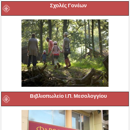
Σχολές Γονέων
Βιβλιοπωλείο Ι.Π. Μεσολογγίου