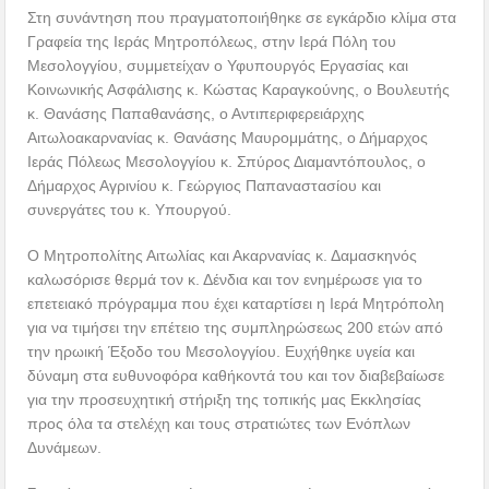
Στη συνάντηση που πραγματοποιήθηκε σε εγκάρδιο κλίμα στα
Γραφεία της Ιεράς Μητροπόλεως, στην Ιερά Πόλη του
Μεσολογγίου, συμμετείχαν ο Υφυπουργός Εργασίας και
Κοινωνικής Ασφάλισης κ. Κώστας Καραγκούνης, ο Βουλευτής
κ. Θανάσης Παπαθανάσης, ο Αντιπεριφερειάρχης
Αιτωλοακαρνανίας κ. Θανάσης Μαυρομμάτης, ο Δήμαρχος
Ιεράς Πόλεως Μεσολογγίου κ. Σπύρος Διαμαντόπουλος, ο
Δήμαρχος Αγρινίου κ. Γεώργιος Παπαναστασίου και
συνεργάτες του κ. Υπουργού.
Ο Μητροπολίτης Αιτωλίας και Ακαρνανίας κ. Δαμασκηνός
καλωσόρισε θερμά τον κ. Δένδια και τον ενημέρωσε για το
επετειακό πρόγραμμα που έχει καταρτίσει η Ιερά Μητρόπολη
για να τιμήσει την επέτειο της συμπληρώσεως 200 ετών από
την ηρωική Έξοδο του Μεσολογγίου. Ευχήθηκε υγεία και
δύναμη στα ευθυνοφόρα καθήκοντά του και τον διαβεβαίωσε
για την προσευχητική στήριξη της τοπικής μας Εκκλησίας
προς όλα τα στελέχη και τους στρατιώτες των Ενόπλων
Δυνάμεων.