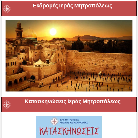
Εκδρομές Ιεράς Μητροπόλεως
Κατασκηνώσεις Ιεράς Μητροπόλεως