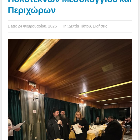
Περιχώρων
Date:
24 Φεβρουαρίου, 2026
in:
Δελτία Τύπου
,
Ειδήσεις