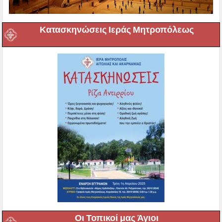
Κατασκηνώσεις Ιεράς Μητροπόλεως
Οι Τοπικοί μας Άγιοι