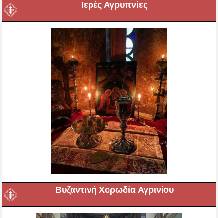
Ιερές Αγρυπνίες
Βυζαντινή Χορωδία Αγρινίου