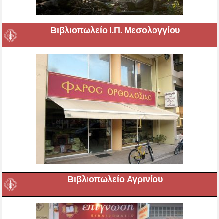
Βιβλιοπωλείο Ι.Π. Μεσολογγίου
Βιβλιοπωλείο Αγρινίου