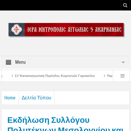
Menu
Περίοδος Κοριτσιών Γυμνασίου
Παρακλήσεις πρώτης εβδομάδος Δεκαπενταυγ
υ Μεσολογγίου
Μήνυμα Σεβασμιωτάτου Μητροπολίτου Αιτωλίας και Ακαρνανία
Home
Δελτία Τύπου
Εκδήλωση Συλλόγου
Πολυτέκνων Μεσολογγίου και