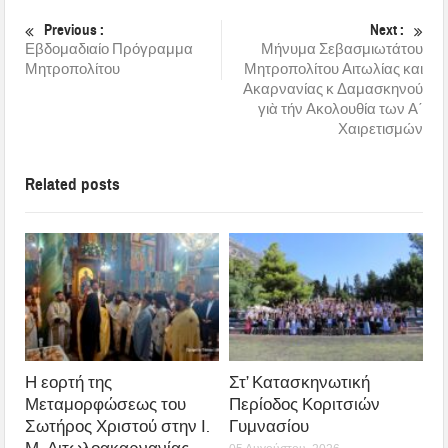
Previous :
Next :
Εβδομαδιαίο Πρόγραμμα
Μήνυμα Σεβασμιωτάτου
Μητροπολίτου
Μητροπολίτου Αιτωλίας και
Ακαρνανίας κ Δαμασκηνού
γιὰ τήν Ακολουθία των Α΄
Χαιρετισμών
Related posts
Η εορτή της
Στ’ Κατασκηνωτική
Μεταμορφώσεως του
Περίοδος Κοριτσιών
Σωτήρος Χριστού στην Ι.
Γυμνασίου