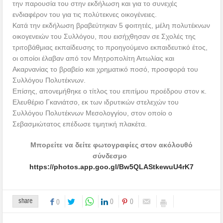
την παρουσία του στην εκδήλωση και για το συνεχές
ενδιαφέρον του για τις πολύτεκνες οικογένειες.
Κατά την εκδήλωση βραβεύτηκαν 5 φοιτητές, μέλη πολυτέκνων
οικογενειών του Συλλόγου, που εισήχθησαν σε Σχολές της
τριτοβάθμιας εκπαίδευσης το προηγούμενο εκπαιδευτικό έτος,
οι οποίοι έλαβαν από τον Μητροπολίτη Αιτωλίας και
Ακαρνανίας το βραβείο και χρηματικό ποσό, προσφορά του
Συλλόγου Πολυτέκνων.
Επίσης, απονεμήθηκε ο τίτλος του επιτίμου προέδρου στον κ.
Ελευθέριο Γκανιάτσο, εκ των ιδρυτικών στελεχών του
Συλλόγου Πολυτέκνων Μεσολογγίου, στον οποίο ο
Σεβασμιώτατος επέδωσε τιμητική πλακέτα.
Μπορείτε να δείτε φωτογραφίες στον ακόλουθό
σύνδεσμο
https://photos.app.goo.gl/Bw5QLAStkewuU4rK7
share
0
0
0