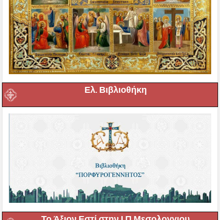
Ελ. Βιβλιοθήκη
Το Άξιον Εστί στην Ι Π Μεσολογγιου