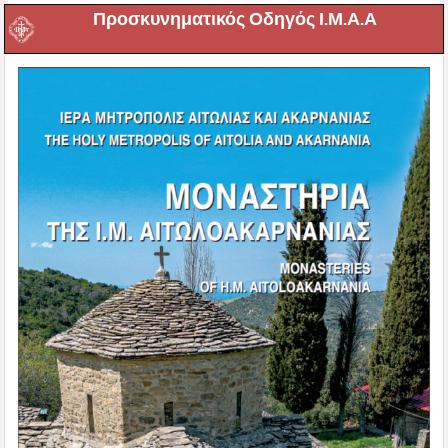
Προσκυνηματικός Οδηγός Ι.Μ.Α.Α