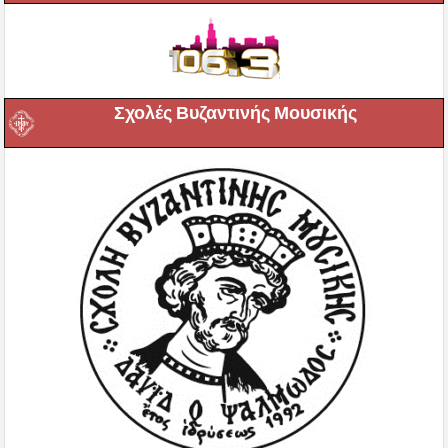
Σχολές Βυζαντινής Μουσικής