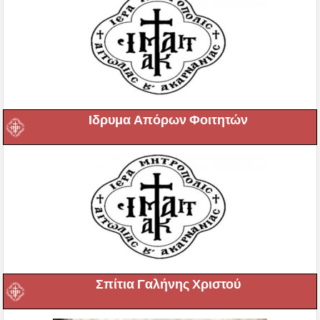
Ιδρυμα Απόρων Φοιτητών
Σπίτια Γαλήνης Χριστού