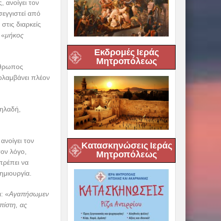
 ανοίγει τον
σεγγιστεί από
στις διαρκείς
 «
μήκος
Εκδρομές Ιεράς
Μητροπόλεως
νθρωπος
πολαμβάνει πλέον
ηλαδή,
ανοίγει τον
Κατασκηνώσεις Ιεράς
τον λόγο,
Μητροπόλεως
πρέπει να
ημιουργία.
: «
Αγαπήσωμεν
πίστη, ας