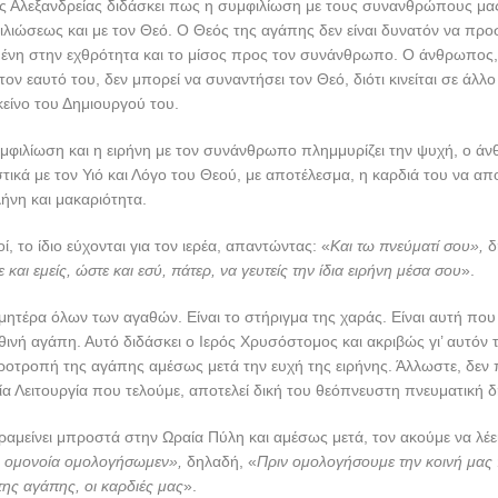
ς Αλεξανδρείας διδάσκει πως η συμφιλίωση με τους συνανθρώπους μας,
λιώσεως και με τον Θεό. Ο Θεός της αγάπης δεν είναι δυνατόν να προ
ένη στην εχθρότητα και το μίσος προς τον συνάνθρωπο. Ο άνθρωπος, 
ον εαυτό του, δεν μπορεί να συναντήσει τον Θεό, διότι κινείται σε άλλο
κείνο του Δημιουργού του.
μφιλίωση και η ειρήνη με τον συνάνθρωπο πλημμυρίζει την ψυχή, ο ά
στικά με τον Υιό και Λόγο του Θεού, με αποτέλεσμα, η καρδιά του να α
λήνη και μακαριότητα.
οί, το ίδιο εύχονται για τον ιερέα, απαντώντας: «
Και τω πνεύματί σου»,
δ
αι εμείς, ώστε και εσύ, πάτερ, να γευτείς την ίδια ειρήνη μέσα σου
».
η μητέρα όλων των αγαθών. Είναι το στήριγμα της χαράς. Είναι αυτή που 
ινή αγάπη. Αυτό διδάσκει ο Ιερός Χρυσόστομος και ακριβώς γι’ αυτόν 
ροτροπή της αγάπης αμέσως μετά την ευχή της ειρήνης. Άλλωστε, δεν 
εία Λειτουργία που τελούμε, αποτελεί δική του θεόπνευστη πνευματική δ
αραμείνει μπροστά στην Ωραία Πύλη και αμέσως μετά, τον ακούμε να λέει
εν ομονοία ομολογήσωμεν»,
δηλαδή, «
Πριν ομολογήσουμε την κοινή μας 
ης αγάπης, οι καρδιές μας
».