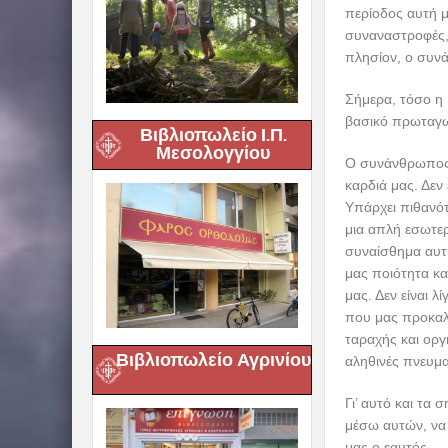
περίοδος αυτή μ
συναναστροφές, 
πλησίον, ο συν
Σήμερα, τόσο η
βασικό πρωταγων
Βιβλιοπωλείο Ι.Π.
Μεσολογγίου
Ο συνάνθρωπος, 
καρδιά μας. Δεν 
Υπάρχει πιθανότ
μια απλή εσωτερ
συναίσθημα αυτή
μας ποιότητα κα
μας. Δεν είναι 
που μας προκαλε
ταραχής και οργ
Βιβλιοπωλείο Αγρινίου
αληθινές πνευμα
Γι’ αυτό και τα
μέσω αυτών, να 
μας ο εαυτός.