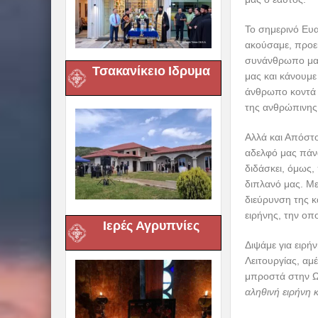
Το σημερινό Ευα
ακούσαμε, προει
συνάνθρωπο μας.
Τσακανίκειο Ιδρυμα
μας και κάνουμε
άνθρωπο κοντά τ
της ανθρώπινης 
Αλλά και Απόστ
αδελφό μας πάνω
διδάσκει, όμως
διπλανό μας. Με
διεύρυνση της κ
ειρήνης, την οπο
Ιερές Αγρυπνίες
Διψάμε για ειρήν
Λειτουργίας, αμ
μπροστά στην Ω
αληθινή ειρήνη κ