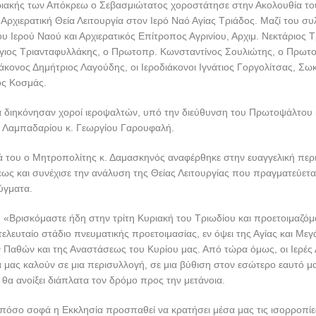
ριακής των Απόκρεω ο Σεβασμιώτατος χοροστάτησε στην Ακολουθία το
Αρχιερατική Θεία Λειτουργία στον Ιερό Ναό Αγίας Τριάδος. Μαζί του σ
υ Ιερού Ναού και Αρχιερατικός Επίτροπος Αγρινίου, Αρχιμ. Νεκτάριος Τ
ιος Τριανταφυλλάκης, ο Πρωτοπρ. Κωνσταντίνος Σουλιώτης, ο Πρωτο
ιάκονος Δημήτριος Λαγούδης, οι Ιεροδιάκονοι Ιγνάτιος Γοργολίτσας, Σω
ος Κοσμάς.
ια διηκόνησαν χοροί ιεροψαλτών, υπό την διεύθυνση του Πρωτοψάλτο
υ Λαμπαδαρίου κ. Γεωργίου Γαρουφαλή.
ά του ο Μητροπολίτης κ. Δαμασκηνός αναφέρθηκε στην ευαγγελική περ
ως και συνέχισε την ανάλυση της Θείας Λειτουργίας που πραγματεύεται
ύγματα.
: «Βρισκόμαστε ήδη στην τρίτη Κυριακή του Τριωδίου και προετοιμαζόμ
τελευταίο στάδιο πνευματικής προετοιμασίας, εν όψει της Αγίας και Μεγ
Παθών και της Αναστάσεως του Κυρίου μας. Από τώρα όμως, οι Ιερές 
μας καλούν σε μια περισυλλογή, σε μια βύθιση στον εσώτερο εαυτό μα
 θα ανοίξει διάπλατα τον δρόμο προς την μετάνοια.
 πόσο σοφά η Εκκλησία προσπαθεί να κρατήσει μέσα μας τις ισορροπίε