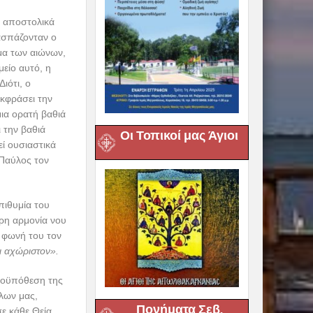
ς αποστολικά
 ασπάζονταν ο
σμα των αιώνων,
είο αυτό, η
ιότι, ο
κφράσει την
ια ορατή βαθιά
 την βαθιά
Οι Τοπικοί μας Άγιοι
ί ουσιαστικά
 Παύλος τον
πιθυμία του
ήρη αρμονία νου
ν φωνή του τον
ι αχώριστον».
προϋπόθεση της
όλων μας,
Πονήματα Σεβ.
σε κάθε Θεία