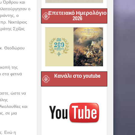
υ Όρθρου και
υλλειτούργησαν ο
Επετειακό Ημερολόγιο
ριάντης, ο
2026
πρ. Νεκτάριος
κράτης Σχίζας
υ κ. Θεοδώρου
ικοπή της
 στα φετινά
Kανάλι στο youtube
αστε, ώστε να
άλης
Ακολουθίες και
ς, σε μια
ς. Ενώ η