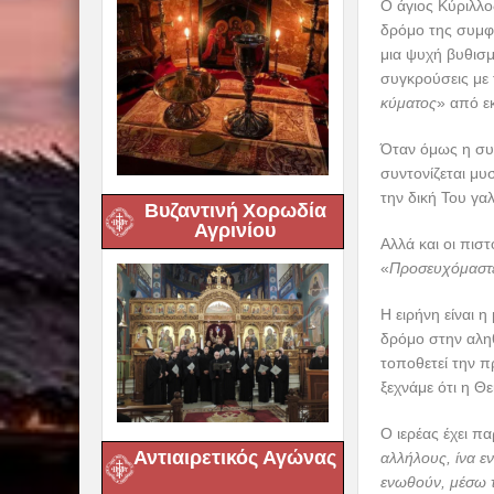
Ο άγιος Κύριλλο
δρόμο της συμφι
μια ψυχή βυθισμ
συγκρούσεις με τ
κύματος
» από ε
Όταν όμως η συ
συντονίζεται μυ
την δική Του γα
Βυζαντινή Χορωδία
Αγρινίου
Αλλά και οι πιστ
«
Προσευχόμαστε κ
Η ειρήνη είναι 
δρόμο στην αληθ
τοποθετεί την π
ξεχνάμε ότι η Θ
Ο ιερέας έχει π
Αντιαιρετικός Αγώνας
αλλήλους, ίνα 
ενωθούν, μέσω τ