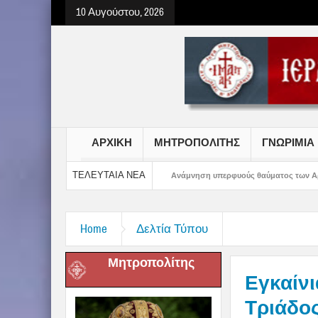
10 Αυγούστου, 2026
ΑΡΧΙΚΗ
ΜΗΤΡΟΠΟΛΙΤΗΣ
ΓΝΩΡΙΜΙΑ
ΤΕΛΕΥΤΑΙΑ ΝΕΑ
ο του Μεσολογγίου
Ανάμνηση υπερφυούς θαύματος των Αρχαγγέλων στην Α
Home
Δελτία Τύπου
Μητροπολίτης
Εγκαίνι
Τριάδος