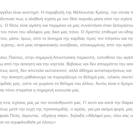
γγέλιο είναι αυστηρό. Η παραβολή της Μέλλουσας Κρίσης, την οποία 
δοποιεί πως η αληθινή σχέση με τον Θεό περνάει μέσα από την σχέση 
 Ο Θεός είναι αγάπη και περιμένει να μας συναντήσει όταν ξεπεράσου
 τον πόνο του αδελφού μας δικό μας πόνο. Ο Χριστός επιθυμεί να οδηγ
ου, μέσα, όμως, από το άνοιγμα της καρδιάς προς τον πλησίον και τη
σχέσης, αντί μιας επιφανειακής ευσέβειας, αποκομμένης από την αγάπ
ολος Παύλος, στην σημερινή Αποστολική περικοπή, τοποθετεί την αγά
 από την άσκηση και την νηστεία. Βεβαίως και δεν απορρίπτει την ασ
, πως αυτή, δεν αποτελεί αυτοσκοπό, αλλά άθλημα αυταπαρνήσεως και
 την άσκηση μαθαίνουμε να περιορίζουμε το θέλημά μας, τελικός σκοπό
αρδιάς μας, ώστε να χωρέσει το θέλημα του άλλου. Αυτός είναι ο δρόμο
ία τόσο στερείται η σημερινή κοινωνία μας.
η στις σχέσεις μας με τον συνάνθρωπό μας. Γι’ αυτό και κατά την διάρκ
έσως μετά την ευχή της προσκομιδής, ο ιερέας, για μια ακόμα φορά, μας
ραία Πύλη, λέγοντας: «
Ειρήνη πάσι
», δηλαδή «
Αδελφοί μου, όλοι σας ν
αι να συμφιλιωθείτε με όλους
».