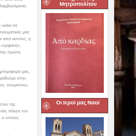
Μητροπολίτου
ναλαμβανόμενες
 καλεί σε
πνευματικές μας
οι από αυτούς, η
ι «ορφανή»,
 την πρώτη
υμπεριφορά μας,
βρεθούμε στην
ους, ενωμένους,
Οι Ιεροί μας Ναοί
στού της
νός τέλεσε τον
 ο οποίος