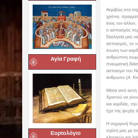
Ακριβώς στο σημ
χρόνια, πραγματ
ένας τον άλλον, 
ο ασπασμός περι
Εκκλησία μας να
ασπασμός, το «
ένωση των καρδι
ανθρώπινη σωμα
Αγία Γραφή
πνευματική διά
ασπασμό του Να
άνθρωπο (
Α Κο
Μέσα από αυτή 
Χριστού να γίνου
και καρδιάς, τη
ήχο της ψυχής ό
Η σημερινή Κυρ
σχέση μας με το
Εορτολόγιο
κληρικών και λα