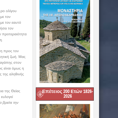
προ ολίγου
με τον
με τον εαυτό
ήσει τον
ν προτεραιότητα
η.
πη προς τον
κητική ζωή. Μας
 αγάπης στον
ς είναι όμως η
ς της αληθινής
Επέτειος 200 Ετών 1826-
εια της Θείας
2026
 ευλογεί
α βρείτε την