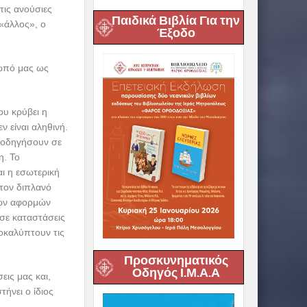
τις ανούσιες
Παιδικά Βιβλία Για την
«άλλος», ο
Έξοδο
ρωπό μας ως
ου κρύβει η
ν είναι αληθινή.
ς οδηγήσουν σε
η. Το
ι η εσωτερική
στον διπλανό
ντων αφορμών
σε καταστάσεις
οκαλύπτουν τις
Προσκυνηματικός
Οδηγός Ι.Μ.Α.Α
εις μας και,
ήνει ο ίδιος