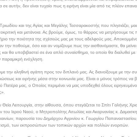
α σε αυτήν, δεν είναι τυχαίο πως η ειρήνη είναι μία από τις πλέον επα
Τριωδίου και της Αγίας και Μεγάλης Τεσσαρακοστής που πλησιάζει, μας
οκριτική και μετάνοια. Ας βρούμε, όμως, το θάρρος να μετρήσουμε τις 
τήριο την ποιότητα της σχέσεώς μας με τους αδελφούς μας. Αποκομμέν
αν την ποθούμε, όσο και αν νομίζουμε πως την αισθανόμαστε, θα μείνε
 και θα υποβιβαστεί σε ένα απλό συναίσθημα, το οποίο θα διαλυθεί με
ν παραμικρή ενόχληση.
με την αληθινή αγάπη προς τον διπλανό μας. Ας διανοίξουμε με την σ
ώσεως και ειρήνης μέσα στην κοινωνία μας. Είναι ο μόνος τρόπος να 
ύ Πατέρα μας, ο Οποίος περιμένει να μας υποδεχθεί όλους ειρηνευμέν
ς».
 Θεία Λειτουργία, στην αίθουσα, όπου στεγάζεται το Σπίτι Γαλήνης Χρι
ν του Ιερού Ναού, ο Μητροπολίτης Αιτωλίας και Ακαρνανίας κ. Δαμασκη
καινίων, παρουσία του Δημάρχου Αγρινίου κ. Γεωργίου Παπαναστασίου,
τισμό, των εκπροσώπων των τοπικών αρχών και πολλών ενοριτών.