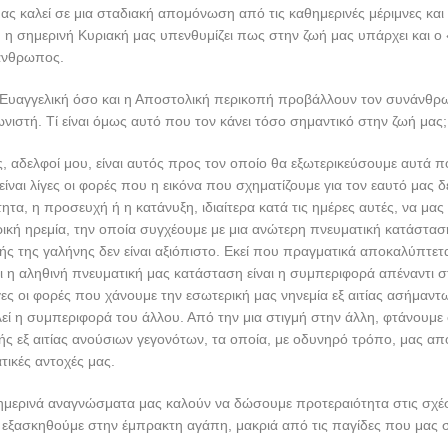
ας καλεί σε μια σταδιακή απομόνωση από τις καθημερινές μέριμνες και 
η σημερινή Κυριακή μας υπενθυμίζει πως στην ζωή μας υπάρχει και ο 
άνθρωπος.
 Ευαγγελική όσο και η Αποστολική περικοπή προβάλλουν τον συνάνθ
ιστή. Τί είναι όμως αυτό που τον κάνει τόσο σημαντικό στην ζωή μας;
αδελφοί μου, είναι αυτός προς τον οποίο θα εξωτερικεύσουμε αυτά π
είναι λίγες οι φορές που η εικόνα που σχηματίζουμε για τον εαυτό μας δε
ητα, η προσευχή ή η κατάνυξη, ιδιαίτερα κατά τις ημέρες αυτές, να μα
ική ηρεμία, την οποία συγχέουμε με μια ανώτερη πνευματική κατάστασ
ς της γαλήνης δεν είναι αξιόπιστο. Εκεί που πραγματικά αποκαλύπτετα
ι η αληθινή πνευματική μας κατάσταση είναι η συμπεριφορά απέναντι 
λίγες οι φορές που χάνουμε την εσωτερική μας νηνεμία εξ αιτίας ασήμα
ί η συμπεριφορά του άλλου. Από την μια στιγμή στην άλλη, φτάνουμε 
ής εξ αιτίας ανούσιων γεγονότων, τα οποία, με οδυνηρό τρόπο, μας απ
τικές αντοχές μας.
 σημερινά αναγνώσματα μας καλούν να δώσουμε προτεραιότητα στις σχέσ
εξασκηθούμε στην έμπρακτη αγάπη, μακριά από τις παγίδες που μας στ