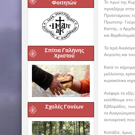
Φοιτητών
Το πρωί της Κυ
προεξήρχε στην 
Προϊστάμενος το
Πρωτοπρ. Γεώργ
Καττής, ο Αρχιδ
και Βαρθολομαί
Τα Ιερά Αναλόγ
Σπίτια Γαλήνης
Αυγούλη και το
Χριστού
Κατά το κήρυγμ
μελλούσης κρίσε
κυριακάτικα κηρ
Ανέφερε τα εξής
εισέλθουμε στο 
Σχολές Γονέων
Εβδομάδος, των 
τα Αναγνώσματα 
αυτοκριτική που
Κοιτάξτε, όμως,