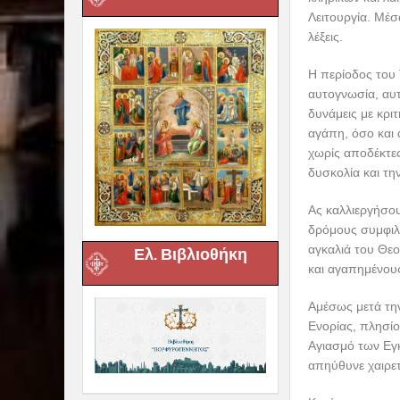
Λειτουργία. Μέσ
λέξεις.
Η περίοδος του 
αυτογνωσία, αυτ
δυνάμεις με κρι
αγάπη, όσο και 
χωρίς αποδέκτες
δυσκολία και τη
Ας καλλιεργήσου
δρόμους συμφιλι
αγκαλιά του Θεο
Ελ. Βιβλιοθήκη
και αγαπημένου
Αμέσως μετά την
Ενορίας, πλησίο
Αγιασμό των Εγ
απηύθυνε χαιρε