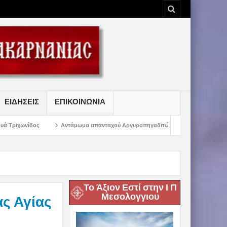
ΕΙΔΗΣΕΙΣ
ΕΠΙΚΟΙΝΩΝΙΑ
Αντάμωμα απανταχού Αργυροπηγαδιτών
Μήνυμα Σεβασμιωτάτου Μητροπο
Το Άξιον Εστί στην Ι Π
Μεσολογγιου
ας Αγίας