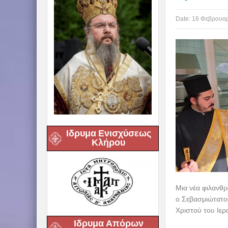
Date:
16 Φεβρουαρ
Ιδρυμα Ενισχύσεως
Κλήρου
Μια νέα φιλανθρ
ο Σεβασμιώτατος
Χριστού του Ιερ
Ιδρυμα Απόρων