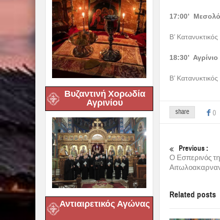
17:00’ Μεσολό
Β’ Κατανυκτικός
18:30’ Αγρίνιο
Β’ Κατανυκτικός
Βυζαντινή Χορωδία
Αγρινίου
share
0
Previous :
Ο Εσπερινός τη
Αιτωλοακαρναν
Related posts
Αντιαιρετικός Αγώνας