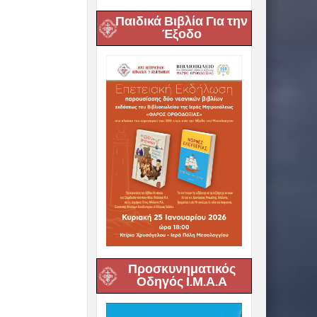
Παιδικά Βιβλία Για την
Έξοδο
Προσκυνηματικός
Οδηγός Ι.Μ.Α.Α