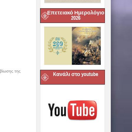
Επετειακό Ημερολόγιο
2026
βίωσης της
Kανάλι στο youtube