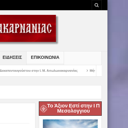
ΕΙΔΗΣΕΙΣ
ΕΠΙΚΟΙΝΩΝΙΑ
 στην Ι. Μ. Αιτωλωοακαρνανίας
Μήνυμα Σεβασμιωτάτου Μητροπολίτου Αιτωλ
Το Άξιον Εστί στην Ι Π
Μεσολογγιου