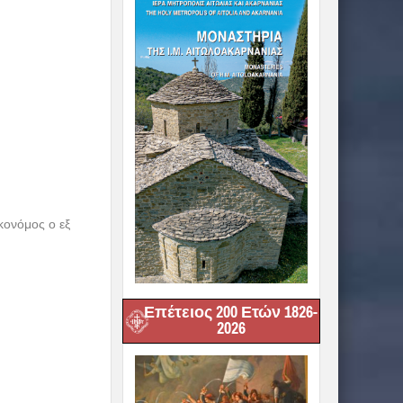
κονόμος ο εξ
Επέτειος 200 Ετών 1826-
2026