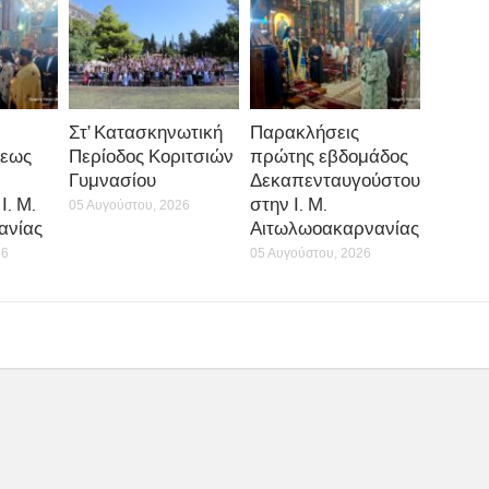
Στ’ Κατασκηνωτική
Παρακλήσεις
εως
Περίοδος Κοριτσιών
πρώτης εβδομάδος
Γυμνασίου
Δεκαπενταυγούστου
Ι. Μ.
στην Ι. Μ.
05 Αυγούστου, 2026
ανίας
Αιτωλωοακαρνανίας
26
05 Αυγούστου, 2026