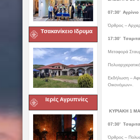
07:30’ Αγρίνιο
Όρθρος – Αρχιερ
Τσακανίκειο Ιδρυμα
17:30’ Τσαριτ
Μεταφορά Σταυ
Πολυαρχιερατικό
Εκδήλωση – Αφι
Οικονόμων».
Ιερές Αγρυπνίες
ΚΥΡΙΑΚΗ 1 ΜΑ
07:30’ Τσαριτ
Όρθρος – Πολυαρ