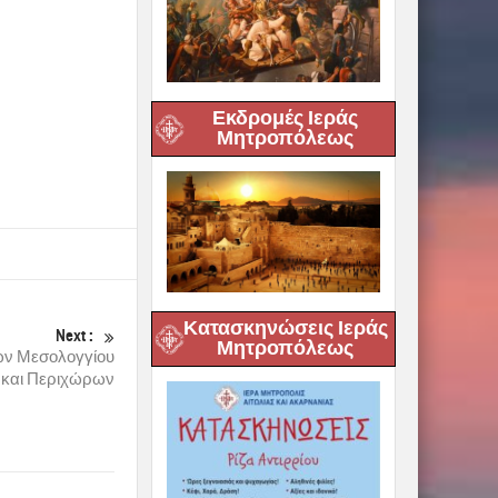
Εκδρομές Ιεράς
Μητροπόλεως
Κατασκηνώσεις Ιεράς
Next :
Μητροπόλεως
ν Μεσολογγίου
και Περιχώρων