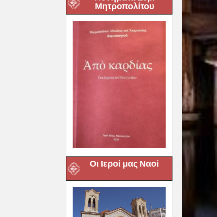
Μητροπολίτου
Οι Ιεροί μας Ναοί