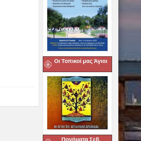
Οι Τοπικοί μας Άγιοι
Πονήματα Σεβ.