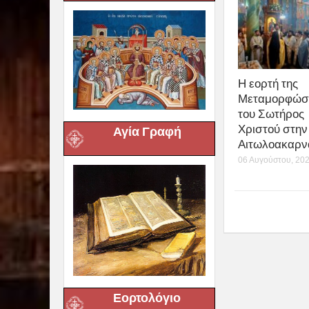
Η εορτή της
Μεταμορφώσ
του Σωτήρος
Χριστού στην 
Αγία Γραφή
Αιτωλοακαρν
06 Αυγούστου, 20
Εορτολόγιο