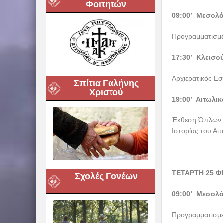
Φοιτητών
09:00’ Μεσολό
Προγραμματισμέ
17:30’ Κλεισο
Αρχιερατικός Εσ
Σπίτια Γαλήνης
Χριστού
19:00’ Αιτωλικ
Έκθεση Όπλων τ
Ιστορίας του Αι
ΤΕΤΑΡΤΗ 25 Φ
Σχολές Γονέων
09:00’ Μεσολό
Προγραμματισμέ