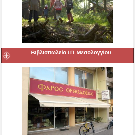
Βιβλιοπωλείο Ι.Π. Μεσολογγίου