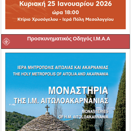
Προσκυνηματικός Οδηγός Ι.Μ.Α.Α