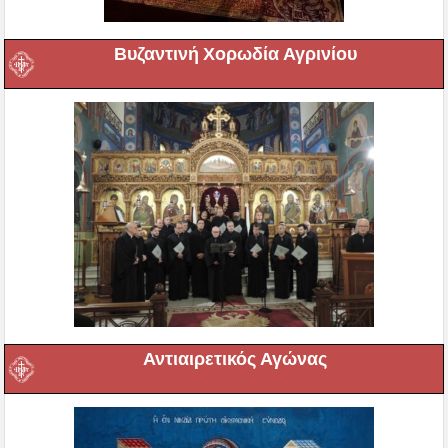
Βυζαντινή Χορωδία Αγρινίου
Αντιαιρετικός Αγώνας