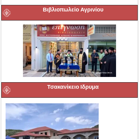
Βιβλιοπωλείο Αγρινίου
Τσακανίκειο Ιδρυμα