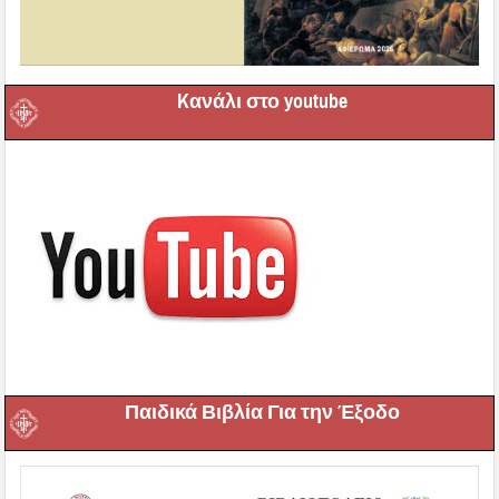
Kανάλι στο youtube
Παιδικά Βιβλία Για την Έξοδο