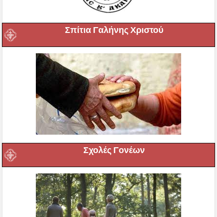
Σπίτια Γαλήνης Χριστού
Σχολές Γονέων