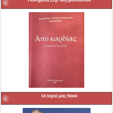
Πονήματα Σεβ. Μητροπολίτου
Οι Ιεροί μας Ναοί