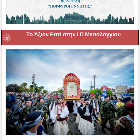
Το Άξιον Εστί στην Ι Π Μεσολογγιου