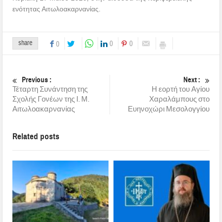
ενότητας Αιτωλοακαρνανίας.
share
0
0
0
Previous :
Next :
Τέταρτη Συνάντηση της
Η εορτή του Αγίου
Σχολής Γονέων της Ι. Μ.
Χαραλάμπους στο
Αιτωλοακαρνανίας
Ευηνοχώρι Μεσολογγίου
Related posts