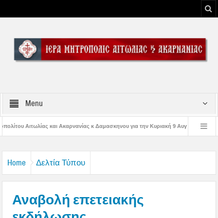
Menu
ίας κ Δαμασκηνου για την Κυριακή 9 Αυγούστου 2026
Η εορτή της Μεταμορ
Παναγίας
Δέηση υπέρ των πυροσβεστών και των πυροπλήκτων στην Ι. Μ. Αι
Home
Δελτία Τύπου
Αναβολή επετειακής
εκδήλωσης