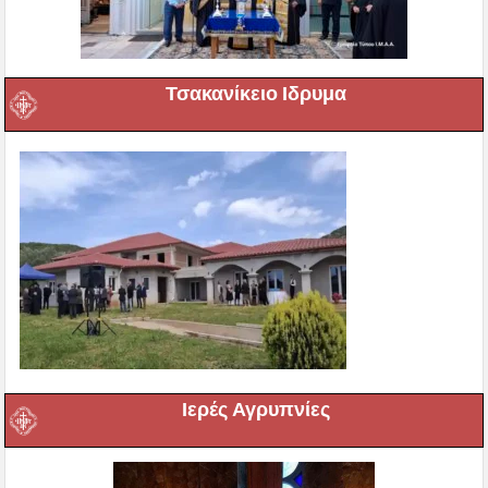
Τσακανίκειο Ιδρυμα
Ιερές Αγρυπνίες