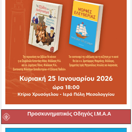
Προσκυνηματικός Οδηγός Ι.Μ.Α.Α