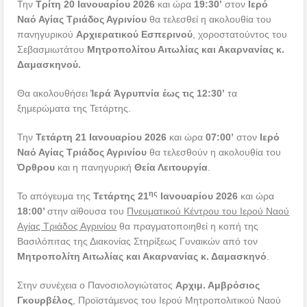
Την
Τρίτη 20 Ιανουαρίου 2026
και ώρα
19:30’
στον
Ιερό
Ναό Αγίας Τριάδος Αγρινίου
θα τελεσθεί η ακολουθία του
πανηγυρικού
Αρχιερατικού Εσπερινού
, χοροστατούντος του
Σεβασμιωτάτου
Μητροπολίτου Αιτωλίας και Ακαρνανίας κ.
Δαμασκηνού.
Θα ακολουθήσει
Ἱερά Ἀγρυπνία έως τις 12:30’
τα
ξημερώματα της Τετάρτης.
Την
Τετάρτη 21 Ιανουαρίου 2026
και ώρα
07:00’
στον
Ιερό
Ναό Αγίας Τριάδος Αγρινίου
θα τελεσθούν η ακολουθία του
Όρθρου
και η πανηγυρική
Θεία Λειτουργία
.
ης
Το απόγευμα της
Τετάρτης 21
Ιανουαρίου 2026
και ώρα
18:00’
στην αίθουσα του
Πνευματικού Κέντρου του Ιερού Ναού
Αγίας Τριάδος Αγρινίου
θα πραγματοποιηθεί η κοπή της
Βασιλόπιτας της Διακονίας Στηρίξεως Γυναικών από τον
Μητροπολίτη Αιτωλίας και Ακαρνανίας κ. Δαμασκηνό
.
Στην συνέχεια ο Πανοσιολογιώτατος
Αρχιμ. Αμβρόσιος
Γκουρβέλος
, Προϊστάμενος του Ιερού Μητροπολιτικού Ναού