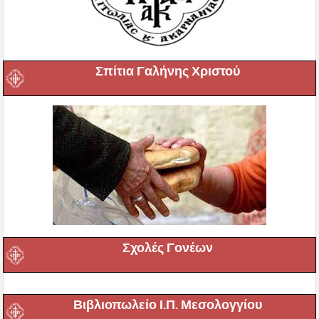
Σπίτια Γαλήνης Χριστού
Σχολές Γονέων
Βιβλιοπωλείο Ι.Π. Μεσολογγίου