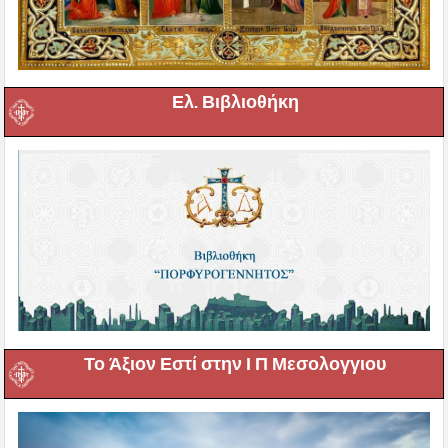
Ελ. Βιβλιοθήκη
Το Άξιον Εστί στην Ι Π Μεσολογγιου