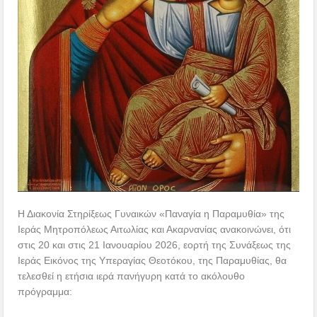
Η Διακονία Στηρίξεως Γυναικών «Παναγία η Παραμυθία» της
Ιεράς Μητροπόλεως Αιτωλίας και Ακαρνανίας ανακοινώνει, ότι
στις 20 και στις 21 Ιανουαρίου 2026, εορτή της Συνάξεως της
Ιεράς Εικόνος της Υπεραγίας Θεοτόκου, της Παραμυθίας, θα
τελεσθεί η ετήσια ιερά πανήγυρη κατά το ακόλουθο
πρόγραμμα: