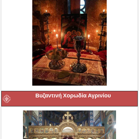
Βυζαντινή Χορωδία Αγρινίου