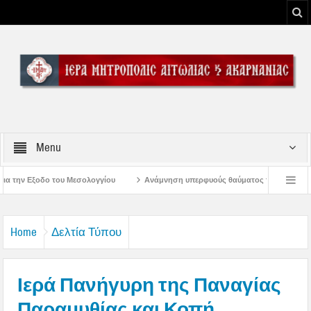
Menu
υ
Ανάμνηση υπερφυούς θαύματος των Αρχαγγέλων στην Αμβρακιά Θέρμου
 για την εορτή της Μετραμορφώσεως του Κυρίου
Home
Δελτία Τύπου
Ιερά Πανήγυρη της Παναγίας
Παραμυθίας και Κοπή