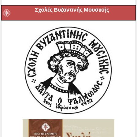
Σχολές Βυζαντινής Μουσικής