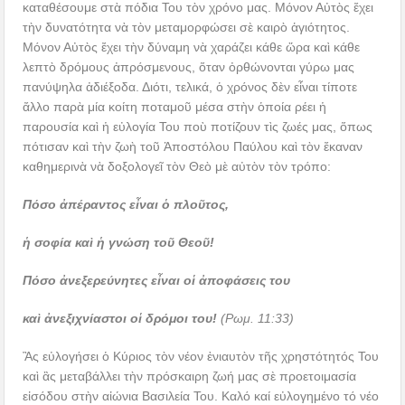
καταθέσουμε στὰ πόδια Του τὸν χρόνο μας. Μόνον Αὐτὸς ἔχει
τὴν δυνατότητα νὰ τὸν μεταμορφώσει σὲ καιρὸ ἁγιότητος.
Μόνον Αὐτὸς ἔχει τὴν δύναμη νὰ χαράζει κάθε ὥρα καὶ κάθε
λεπτὸ δρόμους ἀπρόσμενους, ὅταν ὀρθώνονται γύρω μας
πανύψηλα ἀδιέξοδα. Διότι, τελικά, ὁ χρόνος δὲν εἶναι τίποτε
ἄλλο παρὰ μία κοίτη ποταμοῦ μέσα στὴν ὁποία ρέει ἡ
παρουσία καὶ ἡ εὐλογία Του ποὺ ποτίζουν τὶς ζωές μας, ὅπως
πότισαν καὶ τὴν ζωὴ τοῦ Ἀποστόλου Παύλου καὶ τὸν ἔκαναν
καθημερινὰ νὰ δοξολογεῖ τὸν Θεὸ μὲ αὐτὸν τὸν τρόπο:
Πόσο ἀπέραντος εἶναι ὁ πλοῦτος,
ἡ σοφία καὶ ἡ γνώση τοῦ Θεοῦ!
Πόσο ἀνεξερεύνητες εἶναι οἱ ἀποφάσεις του
καὶ ἀνεξιχνίαστοι οἱ δρόμοι του!
(Ρωμ. 11:33)
Ἂς εὐλογήσει ὁ Κύριος τὸν νέον ἐνιαυτὸν τῆς χρηστότητός Του
καὶ ἂς μεταβάλλει τὴν πρόσκαιρη ζωή μας σὲ προετοιμασία
εἰσόδου στὴν αἰώνια Βασιλεία Του. Καλό καί εὐλογημένο τό νέο