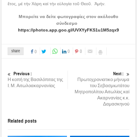
ἔτος, μέ τήν Χάρη καί τήν εὐλογία τοῦ Θεοῦ. Ἀμήν.
Μπορείτε να δείτε φωτογραφίες στον ακόλουθο
σύνδεσμο
https://photos.app.goo.gl/UVXYyFKS1u1M5zqx9
share
0
0
0
Previous :
Next :
Η κοπή της Βασιλόπιτας της
Πρωτοχρονιατικο μήνυμα
Ι. Μ. Αιτωλοακαρνανίας
του Σεβασμιωτάτου
Μητροπολίτου Αιτωλίας καί
Ακαρνανίας κ.κ.
Δαμασκηνού
Related posts