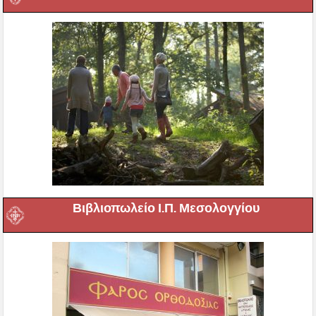
Βιβλιοπωλείο Ι.Π. Μεσολογγίου