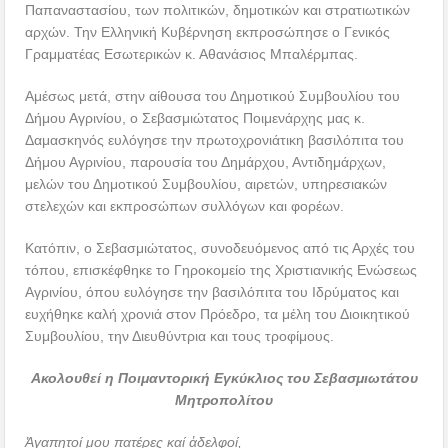
Παπαναστασίου, των πολιτικών, δημοτικών και στρατιωτικών
αρχών. Την Ελληνική Κυβέρνηση εκπροσώπησε ο Γενικός
Γραμματέας Εσωτερικών κ. Αθανάσιος Μπαλέρμπας.
Αμέσως μετά, στην αίθουσα του Δημοτικού Συμβουλίου του
Δήμου Αγρινίου, ο Σεβασμιώτατος Ποιμενάρχης μας κ.
Δαμασκηνός ευλόγησε την πρωτοχρονιάτικη βασιλόπιτα του
Δήμου Αγρινίου, παρουσία του Δημάρχου, Αντιδημάρχων,
μελών του Δημοτικού Συμβουλίου, αιρετών, υπηρεσιακών
στελεχών και εκπροσώπων συλλόγων και φορέων.
Κατόπιν, ο Σεβασμιώτατος, συνοδευόμενος από τις Αρχές του
τόπου, επισκέφθηκε το Γηροκομείο της Χριστιανικής Ενώσεως
Αγρινίου, όπου ευλόγησε την βασιλόπιτα του Ιδρύματος και
ευχήθηκε καλή χρονιά στον Πρόεδρο, τα μέλη του Διοικητικού
Συμβουλίου, την Διευθύντρια και τους τροφίμους.
Ακολουθεί η Ποιμαντορική Εγκύκλιος του Σεβασμιωτάτου
Μητροπολίτου
Ἀγαπητοί μου πατέρες καί ἀδελφοί,