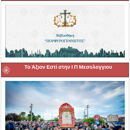
Το Άξιον Εστί στην Ι Π Μεσολογγιου