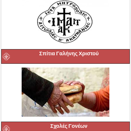
Σπίτια Γαλήνης Χριστού
Σχολές Γονέων