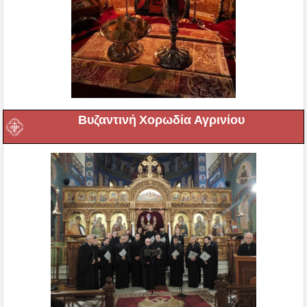
Βυζαντινή Χορωδία Αγρινίου