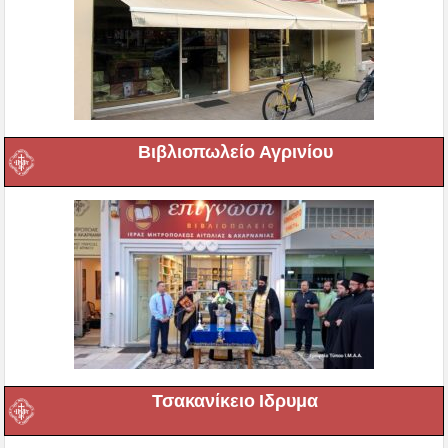
Βιβλιοπωλείο Αγρινίου
Τσακανίκειο Ιδρυμα