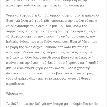
μεταβάλλουμε τὴν κάθε στιγμὴ σὲ παράθυρο πρὸς τὴν
αἰωνιότητα, αὐξάνοντας τὴν πίστη καὶ τὴν ἀγάπη μας.
Χαρὰ καὶ εὐφροσύνη λοιπόν, ἁρμόζει στὴν σημερινὴ ἡμέρα. Ὁ
Θεός, γιὰ ἄλλη μιὰ φορά, μᾶς προσφέρει τὴν μεγάλη εὐκαιρία
νὰ ἐνισχύσουμε τοὺς δεσμούς μας μαζί Του, μέσῳ τῆς
συμμετοχῆς μας στὴν μυστηριακὴ ζωή τῆς Ἐκκλησίας μας καὶ
νὰ ἐλαφρώσουμε, μὲ τὴν μίμηση τῆς δικῆς Του ἀγάπης, τὴν
ζωὴ τῶν ἀνθρώπων ποὺ ζοῦνε γύρω μας. Εἶναι ἀλήθεια πὼς
τὰ βάρη τῆς ζωῆς συχνὰ μοιάζουν ἀσήκωτα καὶ πὼς τὰ
περιθώρια ἐξόδου ἀπὸ τὶς ἀτομικές μας ἀνάγκες μοιάζουν
ἀνύπαρκτα. Ὅσο ὅμως ἀποθέτουμε βάρη καὶ ἀνάγκες στὴν
πρόνοια καὶ τὴν ἀγάπη τοῦ Θεοῦ, τόσο ὁ χρόνος καὶ ἡ καρδιά
μας θὰ ἐξοικονομεῖ χῶρο γιὰ τὸν ἄλλον. Ὅσο ἡ χαρὰ τῆς
Ἀναστάσεώς Του θὰ νικᾶ τοὺς φόβους καὶ τὶς ἀγωνίες μας,
τόσο οἱ ἡμέρες ὅλων μας θὰ μεταμορφώνονται σὲ θύρες
παράδεισου.
Ἀδελφοί μου,
Ἂς δοξάσουμε τὸν Θεὸ γιὰ τὴν ἄπειρη μακροθυμία Του καὶ ἂς