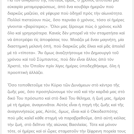
Γιὰ τὸν ἄνθρωπο τῆς πίστεως ὅμως, ὁ χρόνος ἀποτελεῖ μιὰ
εὐκαιρία μεταμορφώσεως, ἀπὸ ἕνα κουβάρι ἡμερῶν ποὺ
διαρκῶς μαζεύει, σὲ
γέφυρα
ποὺ ὁδηγεῖ πρὸς τὴν αἰωνιότητα.
Πολλοὶ πιστεύουν πώς, ὅσο περνάει ὁ χρόνος, τόσο οἱ ἡμέρες
γίνονται «βαρύτερες». Ὅλοι μας ξέρουμε πὼς ὁ χρόνος κυλᾶ
ὅλο καὶ γρηγορότερα. Κανεὶς δὲν μπορεῖ νὰ τὸν σταματήσει καὶ
νὰ ἀποτρέψει τὶς ἀποφάσεις του. Μοιάζει μὲ ἕναν μαγνήτη, μία
διαστημικὴ μελανὴ ὀπή, ποὺ διαρκῶς μᾶς ἕλκει καὶ μᾶς ἀπειλεῖ
μὲ τὸ «τίποτα». Ἂν ὅμως ἀναζητήσουμε τὸν Δημιουργὸ τοῦ
χρόνου καὶ τοῦ Σύμπαντος, ποὺ δὲν εἶναι ἄλλος ἀπὸ τὸν
Χριστό, τὸν Ὁποῖον πρὶν λίγες ἡμέρες ὑποδεχθήκαμε, ὅλη ἡ
προοπτικὴ ἀλλάζει.
Ὅσο τοποθετοῦμε τὸν Κύριο τῶν Δυνάμεων στὸ κέντρο τῆς
ζωῆς μας, ὅσο προσηλώνουμε τὸν νοῦ καὶ τὴν καρδιά μας στὸ
δικό Του πρόσωπο καὶ στὸ δικό Του θέλημα, ἡ ζωή μας, ἡμέρα
μὲ τὴ ἡμέρα, ἀναγεννᾶται. Αὐτὸς εἶναι ἡ πηγὴ τῆς ζωῆς καὶ τῆς
ἀναγεννήσεώς μας, Αὐτός, ὅμως, εἶναι καὶ ὁ Οἰκοδεσπότης
ποὺ μᾶς καλεῖ κάθε στιγμὴ νὰ παραβρεθοῦμε, ἀπὸ αὐτὴ κιόλας
τὴν ζωή, στὸ δεῖπνο τῆς αἰώνιας Βασιλείας. Τότε καὶ μόνον
τότε, οἱ ἡμέρες καὶ οἱ ὧρες σταματοῦν τὴν ξέφρενη πορεία τους