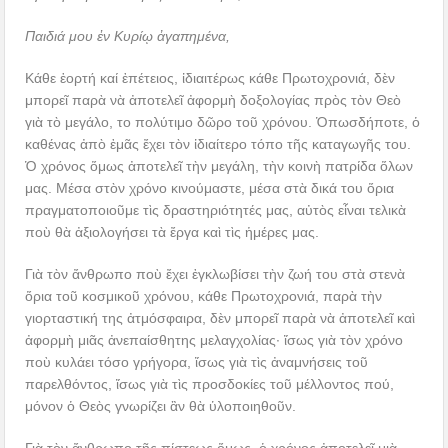
Παιδιά μου ἐν Κυρίῳ ἀγαπημένα,
Κάθε ἑορτή καί ἐπέτειος, ἰδιαιτέρως κάθε Πρωτοχρονιά, δὲν
μπορεῖ παρὰ νὰ ἀποτελεῖ ἀφορμὴ δοξολογίας πρὸς τὸν Θεὸ
γιὰ τὸ μεγάλο, το πολύτιμο δῶρο τοῦ χρόνου. Ὁπωσδήποτε, ὁ
καθένας ἀπὸ ἐμᾶς ἔχει τὸν ἰδιαίτερο τόπο τῆς καταγωγῆς του.
Ὁ χρόνος ὅμως ἀποτελεῖ τὴν μεγάλη, τὴν κοινὴ πατρίδα ὅλων
μας. Μέσα στὸν χρόνο κινούμαστε, μέσα στὰ δικά του ὅρια
πραγματοποιοῦμε τὶς δραστηριότητές μας, αὐτὸς εἶναι τελικὰ
ποὺ θὰ ἀξιολογήσει τὰ ἔργα καὶ τὶς ἡμέρες μας.
Γιὰ τὸν ἄνθρωπο ποὺ ἔχει ἐγκλωβίσει τὴν ζωή του στὰ στενὰ
ὅρια τοῦ κοσμικοῦ χρόνου, κάθε Πρωτοχρονιά, παρὰ τὴν
γιορταστική της ἀτμόσφαιρα, δὲν μπορεῖ παρὰ νὰ ἀποτελεῖ καὶ
ἀφορμὴ μιᾶς ἀνεπαίσθητης μελαγχολίας· ἴσως γιὰ τὸν χρόνο
ποὺ κυλάει τόσο γρήγορα, ἴσως γιὰ τὶς ἀναμνήσεις τοῦ
παρελθόντος, ἴσως γιὰ τὶς προσδοκίες τοῦ μέλλοντος πού,
μόνον ὁ Θεὸς γνωρίζει ἂν θὰ ὑλοποιηθοῦν.