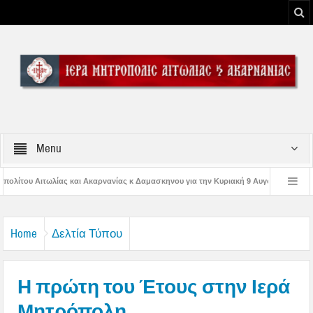
Menu
νανίας κ Δαμασκηνου για την Κυριακή 9 Αυγούστου 2026
Η εορτή της Μεταμ
ης Παναγίας
Δέηση υπέρ των πυροσβεστών και των πυροπλήκτων στην Ι. Μ.
Home
Δελτία Τύπου
Η πρώτη του Έτους στην Ιερά
Μητρόπολη