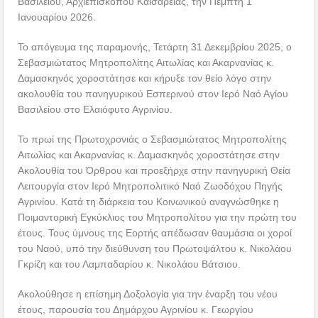
Βασιλείου, Αρχιεπισκόπου Καισαρείας, την Πέμπτη 1
Ιανουαρίου 2026.
Το απόγευμα της παραμονής, Τετάρτη 31 Δεκεμβρίου 2025, ο
Σεβασμιώτατος Μητροπολίτης Αιτωλίας και Ακαρνανίας κ.
Δαμασκηνός χοροστάτησε και κήρυξε τον θείο λόγο στην
ακολουθία του πανηγυρικού Εσπερινού στον Ιερό Ναό Αγίου
Βασιλείου στο Ελαιόφυτο Αγρινίου.
Το πρωί της Πρωτοχρονιάς ο Σεβασμιώτατος Μητροπολίτης
Αιτωλίας και Ακαρνανίας κ. Δαμασκηνός χοροστάτησε στην
Ακολουθία του Όρθρου και προεξήρχε στην πανηγυρική Θεία
Λειτουργία στον Ιερό Μητροπολιτικό Ναό Ζωοδόχου Πηγής
Αγρινίου. Κατά τη διάρκεια του Κοινωνικού αναγνώσθηκε η
Ποιμαντορική Εγκύκλιος του Μητροπολίτου για την πρώτη του
έτους. Τους ύμνους της Εορτής απέδωσαν θαυμάσια οι χοροί
του Ναού, υπό την διεύθυνση του Πρωτοψάλτου κ. Νικολάου
Γκρίζη και του Λαμπαδαρίου κ. Νικολάου Βάτσιου.
Ακολούθησε η επίσημη Δοξολογία για την έναρξη του νέου
έτους, παρουσία του Δημάρχου Αγρινίου κ. Γεωργίου