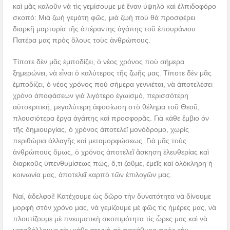
καὶ μᾶς καλοῦν νὰ τὶς γεμίσουμε μὲ ἕναν ὑψηλὸ καὶ ἐλπιδοφόρο
σκοπό: Μιὰ ζωὴ γεμάτη φῶς, μιὰ ζωὴ ποὺ θὰ προσφέρει
διαρκῆ μαρτυρία τῆς ἀπέραντης ἀγάπης τοῦ ἐπουράνιου
Πατέρα μας πρὸς ὅλους τοὺς ἀνθρώπους.
Τίποτε δὲν μᾶς ἐμποδίζει, ὁ νέος χρόνος ποὺ σήμερα
ξημερώνει, νὰ εἶναι ὁ καλύτερος τῆς ζωῆς μας. Τίποτε δὲν μᾶς
ἐμποδίζει, ὁ νέος χρόνος ποὺ σήμερα γεννιέται, νὰ ἀποτελέσει
χρόνο ἀποφάσεων γιὰ λιγότερο ἐγωισμό, περισσότερη
αὐτοκριτική, μεγαλύτερη ἀφοσίωση στὸ θέλημα τοῦ Θεοῦ,
πλουσιότερα ἔργα ἀγάπης καὶ προσφορᾶς. Γιὰ κάθε ἔμβιο ὀν
τῆς δημιουργίας, ὁ χρόνος ἀποτελεῖ μονόδρομο, χωρὶς
περιθώρια ἀλλαγῆς καὶ μεταμορφώσεως. Γιὰ μᾶς τοὺς
ἀνθρώπους ὅμως, ὁ χρόνος ἀποτελεῖ ἄσκηση ἐλευθερίας καὶ
διαρκοῦς ὑπενθυμίσεως πώς, ὅ,τι ζοῦμε, ἐμεῖς καὶ ὁλόκληρη ἡ
κοινωνία μας, ἀποτελεῖ καρπὸ τῶν ἐπιλογῶν μας.
Ναί, ἀδελφοί! Κατέχουμε ὡς δῶρο τὴν δυνατότητα νὰ δίνουμε
μορφὴ στὸν χρόνο μας, νὰ γεμίζουμε μὲ φῶς τὶς ἡμέρες μας, νὰ
πλουτίζουμε μὲ πνευματικὴ σκοπιμότητα τὶς ὧρες μας καὶ νὰ