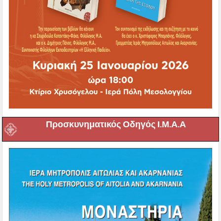
Προσκυνηματικός Οδηγός Ι.Μ.Α.Α