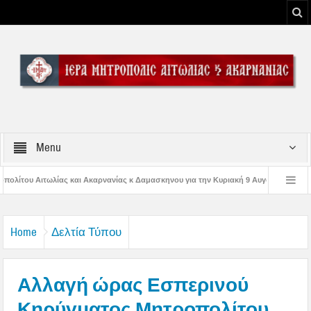
Menu
ίας κ Δαμασκηνου για την Κυριακή 9 Αυγούστου 2026
Η εορτή της Μεταμορφ
Παναγίας
Δέηση υπέρ των πυροσβεστών και των πυροπλήκτων στην Ι. Μ. Αι
Home
Δελτία Τύπου
Αλλαγή ώρας Εσπερινού
Κηρύγματος Μητροπολίτου