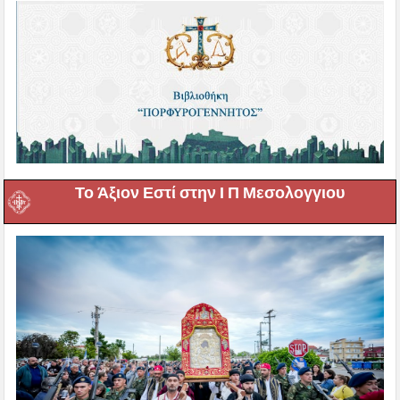
Το Άξιον Εστί στην Ι Π Μεσολογγιου