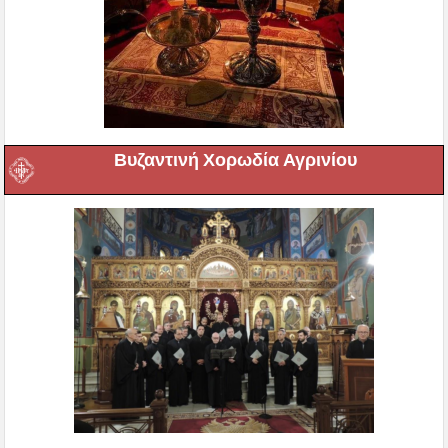
Βυζαντινή Χορωδία Αγρινίου