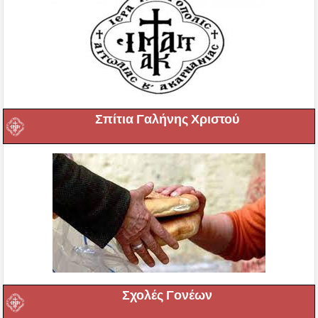
Σπίτια Γαλήνης Χριστού
Σχολές Γονέων