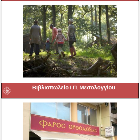
Βιβλιοπωλείο Ι.Π. Μεσολογγίου