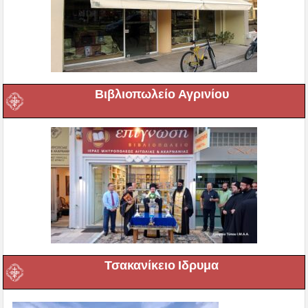
Βιβλιοπωλείο Αγρινίου
Τσακανίκειο Ιδρυμα