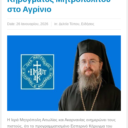
στο Αγρίνιο
Date:
26 Ιανουαρίου, 2026
in:
Δελτία Τύπου
,
Ειδήσεις
Η Ιερά Μητρόπολη Αιτωλίας και Ακαρνανίας ενημερώνει τους
πιστούς, ότι το προγραμματισμένο Εσπερινό Κήρυγμα του