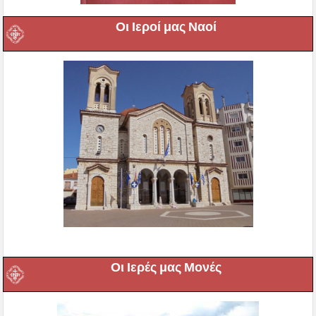
Οι Ιεροί μας Ναοί
Οι Ιερές μας Μονές