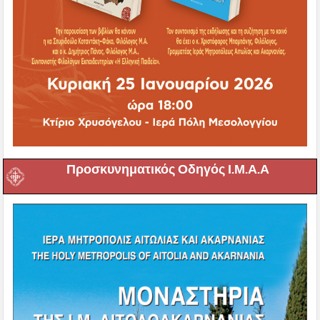
Προσκυνηματικός Οδηγός Ι.Μ.Α.Α