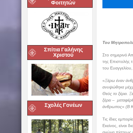
Φοιτητών
Του Μητροπολί
Σπίτια Γαλήνης
Χριστού
Στο σημερινό Α
της Επιστολής τ
του Ευαγγελίου,
«
Ξέρω έναν άνθρ
ανυψώθηκε μέχρι
Θεός το ξέρει. 
ξέρει – μεταφέρθ
Σχολές Γονέων
άνθρωπος
»
(Β Κ
Τις ίδιες εμπειρ
Εκείνος, είναι 
αγώνα πίστεως κα