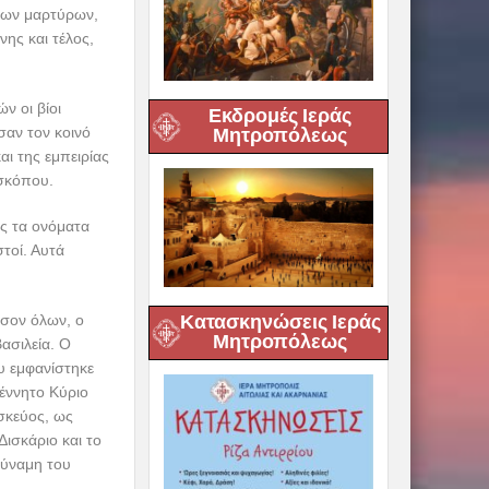
γίων μαρτύρων,
ης και τέλος,
ν οι βίοι
Εκδρομές Ιεράς
σαν τον κοινό
Μητροπόλεως
ι της εμπειρίας
ισκόπου.
ας τα ονόματα
τοί. Αυτά
Κατασκηνώσεις Ιεράς
έσον όλων, ο
Μητροπόλεως
ασιλεία. Ο
υ εμφανίστηκε
γέννητο Κύριο
σκεύος, ως
ισκάριο και το
δύναμη του