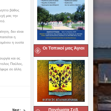
λληπτο βάθος
υχή μας την
στό.
τητη, δεν είναι
αιτείται η
ειμένου η ουσία
Οι Τοπικοί μας Άγιοι
ουργία και ας
στολος Παύλος,
έφερε σε άλλη
Πονήματα Σεβ.
Next :