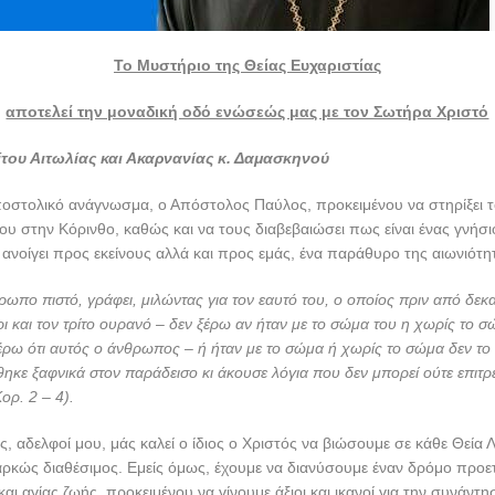
Το Μυστήριο της Θείας Ευχαριστίας
αποτελεί την μοναδική οδό ενώσεώς μας με τον Σωτήρα Χριστό
του Αιτωλίας και Ακαρνανίας κ. Δαμασκηνού
ποστολικό ανάγνωσμα, ο Απόστολος Παύλος, προκειμένου να στηρίξει 
ου στην Κόρινθο, καθώς και να τους διαβεβαιώσει πως είναι ένας γνήσ
 ανοίγει προς εκείνους αλλά και προς εμάς, ένα παράθυρο της αιωνιότη
ωπο πιστό, γράφει, μιλώντας για τον εαυτό του, ο οποίος πριν από δεκ
 και τον τρίτο ουρανό – δεν ξέρω αν ήταν με το σώμα του η χωρίς το σ
Ξέρω ότι αυτός ο άνθρωπος – ή ήταν με το σώμα ή χωρίς το σώμα δεν το
ηκε ξαφνικά στον παράδεισο κι άκουσε λόγια που δεν μπορεί ούτε επιτρέ
ορ. 2 – 4).
ίες, αδελφοί μου, μάς καλεί ο ίδιος ο Χριστός να βιώσουμε σε κάθε Θεία Λ
διαρκώς διαθέσιμος. Εμείς όμως, έχουμε να διανύσουμε έναν δρόμο προε
ι αγίας ζωής, προκειμένου να γίνουμε άξιοι και ικανοί για την συνάντη