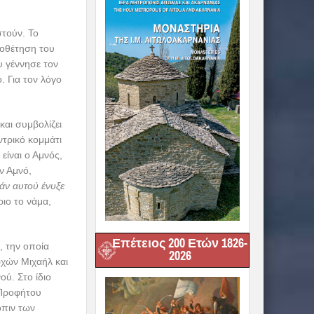
στούν. Το
ποθέτηση του
υ γέννησε τον
. Για τον λόγο
και συμβολίζει
ντρικό κομμάτι
είναι ο Αμνός,
ν Αμνό,
ράν αυτού ένυξε
ριο το νάμα,
Επέτειος 200 Ετών 1826-
, την οποία
2026
ρχών Μιχαήλ και
ύ. Στο ίδιο
 Προφήτου
όπιν των