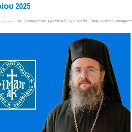
ίου 2025
υ, 2025
in:
Uncategorized
,
Γραπτό Κήρυγμα
,
Δελτία Τύπου
,
Ειδήσεις
,
Μηνύματα