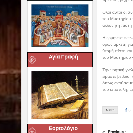
Όλοι αυτοί οι σ
του Μυστηρίου τ
ακλόνητη πίστη
Η ερμηνεία εκείν
όμως αρκετή για
θερμή πίστη και
Αγία Γραφή
του Μυστηρίου ν
Την νοητική γνώ
είμαστε βέβαιοι
όπως ακούσαμε 
του επιστολή, «
share
0
Εορτολόγιο
Previous :