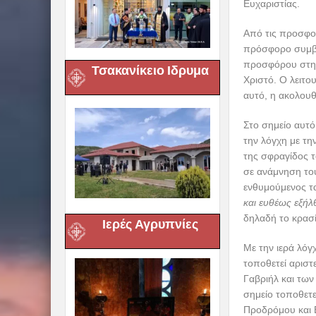
Ευχαριστίας.
Από τις προσφορ
πρόσφορο συμβολ
προσφόρου στην
Τσακανίκειο Ιδρυμα
Χριστό. Ο λειτο
αυτό, η ακολουθ
Στο σημείο αυτό,
την λόγχη με τη
της σφραγίδος τ
σε ανάμνηση του
ενθυμούμενος τ
και ευθέως εξήλ
δηλαδή το κρασί
Ιερές Αγρυπνίες
Με την ιερά λόγ
τοποθετεί αριστ
Γαβριήλ και των
σημείο τοποθετε
Προδρόμου και 