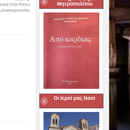
Μητροπολίτου
ουκά στην Κάτω
ωλοακαρνανίας
Οι Ιεροί μας Ναοί