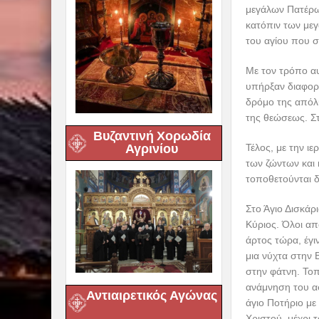
μεγάλων Πατέρων
κατόπιν των μεγ
του αγίου που συ
Με τον τρόπο αυ
υπήρξαν διαφορε
δρόμο της απόλυ
της θεώσεως. Στ
Βυζαντινή Χορωδία
Αγρινίου
Τέλος, με την ι
των ζώντων και 
τοποθετούνται δ
Στο Άγιο Δισκάρ
Κύριος. Όλοι απ
άρτος τώρα, έγι
μια νύχτα στην 
στην φάτνη. Τοπ
ανάμνηση του ασ
Αντιαιρετικός Αγώνας
άγιο Ποτήριο με
Χριστού, μέχρι 