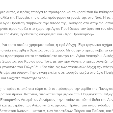
ές αυτές, ο ιερέας επιλέγει το πρόσφορο και το κρασί που θα καθαγια
ίζει την Παναγία, την οποία πρόσφεραν οι γονείς της στο Ναό. Η το
 Αγία Πρόθεση συμβολίζει την είσοδο της Παναγίας στο σπήλαιο, όπο
υργός προσκομίζει στο χώρο της Αγίας Προθέσεως τον άρτο και τον οίνο
ία της Αγίας Προθέσεως ονομάζεται και «Ιερά Προσκομιδή».
 ένα τρίτο σκεύος χρησιμοποιείται, η ιερά Λόγχη. Έχει τριγωνικό σχήμα 
ν οποία εκεντήθη ο Χριστός στον Σταυρό. Με αυτήν ο ιερέας κόβει το κε
ου προσφόρου και το τοποθετεί στο κέντρο του Αγίου Δισκαρίου. Αυτός 
 Σώματος του Κυρίου μας. Τότε, με την ιερά Λόγχη, ο ιερέας λογχίζει το
α γεγονότα του Γολγοθά: «
Και τότε, εις των στρατιωτών λόγχη την πλευ
θε αίμα και ύδωρ
». Την στιγμή εκείνη ο λειτουργός εκχύει στο άγιο Ποτή
 και ελάχιστη ποσότητα νερού.
χη ο ιερέας αποκόπτει τώρα από το πρόσφορο την μερίδα της Παναγίας
ερά του Αμνού. Κατόπιν, αποκόπτει την μερίδα των Παμμεγίστων Ταξια
 Επουρανίων Ασωμάτων Δυνάμεων, την οποίαν τοποθετεί δεξιά του Αμνο
ί και τις μερίδες των Αγίων κατά κατηγορία: Πρώτα, του αγίου ενδόξου
Βαπτιστού Ιωάννου, κατόπιν, των Αποστόλων Πέτρου και Παύλου, κατ