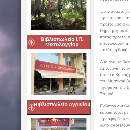
Έναν αντίστοιχο
προετοιμάσει τη
προετοιμασία αυ
Βήμα, μπροστά σ
ιερέας προετοιμ
Βιβλιοπωλείο Ι.Π.
αποτελέσουν την
Μεσολογγίου
πολύτιμη θεϊκή 
Δύο είναι τα βα
Λειτουργία: το ά
οποίο ο Κύριός 
του Μυστικού Δε
την φάτνη της Β
Σταυρό.
Βιβλιοπωλείο Αγρινίου
Ενώπιον αυτών βρ
καρδιά τους, με
προσφορές των π
Αυτά αποτελούν