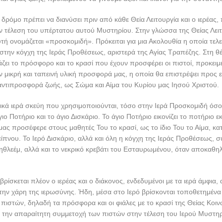
 δρόμο πρέπει να διανύσει πριν από κάθε Θεία Λειτουργία και ο ιερέας,
ν τέλεση του υπέρτατου αυτού Μυστηρίου. Στην γλώσσα της Θείας Λειτ
τή ονομάζεται «προσκομιδή». Πρόκειται για μια Ακολουθία η οποία τελεί
την κόγχη της Ιεράς Προθέσεως, αριστερά της Αγίας Τραπέζης. Στη θ
άζει το πρόσφορο και το κρασί που έχουν προσφέρει οι πιστοί, προκειμ
 μικρή και ταπεινή υλική προσφορά μας, η οποία θα επιστρέψει προς 
αντιπροσφορά ζωής, ως Σώμα και Αίμα του Κυρίου μας Ιησού Χριστού.
σικά ιερά σκεύη που χρησιμοποιούνται, τόσο στην Ιερά Προσκομιδή όσο
γιο Ποτήριο και το άγιο Δισκάριο. Το άγιο Ποτήριο εικονίζει το ποτήριο εκ
μας προσέφερε στους μαθητές Του το κρασί, ως το ίδιο Του το Αίμα, κατ
ίπνου. Το Ιερό Δισκάριο, αλλά και όλη η κόγχη της Ιεράς Προθέσεως, συ
ηθλεέμ, αλλά και το νεκρικό κρεβάτι του Εσταυρωμένου, όταν αποκαθ
ίσκεται πλέον ο ιερέας και ο διάκονος, ενδεδυμένοι με τα ιερά άμφια, 
 την χάρη της ιερωσύνης. Ήδη, μέσα στο Ιερό βρίσκονται τοποθετημένα 
ιστών, δηλαδή τα πρόσφορα και οι φιάλες με το κρασί της Θείας Κοινω
 την απαραίτητη συμμετοχή των πιστών στην τέλεση του Ιερού Μυστηρ