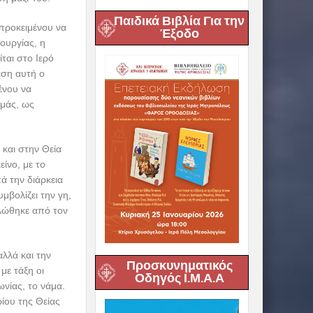
Παιδικά Βιβλία Για την
 προκειμένου να
Έξοδο
ουργίας, η
ται στο Ιερό
έση αυτή ο
ένου να
εμάς, ως
 και στην Θεία
είνο, με το
ά την διάρκεια
μβολίζει την γη,
ηλώθηκε από τον
αλλά και την
Προσκυνηματικός
με τάξη οι
Οδηγός Ι.Μ.Α.Α
νίας, το νάμα.
ίου της Θείας