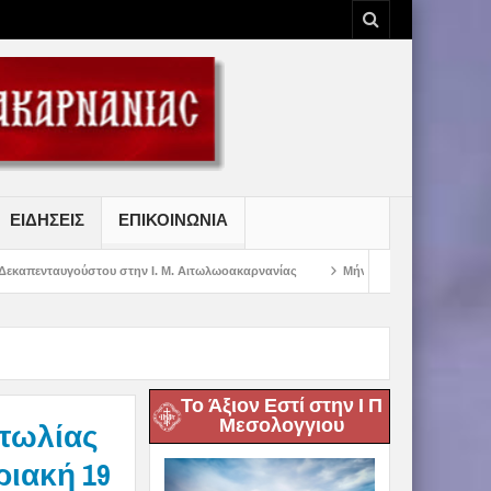
ΕΙΔΗΣΕΙΣ
ΕΠΙΚΟΙΝΩΝΙΑ
στην Ι. Μ. Αιτωλωοακαρνανίας
Μήνυμα Σεβασμιωτάτου Μητροπολίτου Αιτωλ
Το Άξιον Εστί στην Ι Π
Μεσολογγιου
τωλίας
ριακή 19