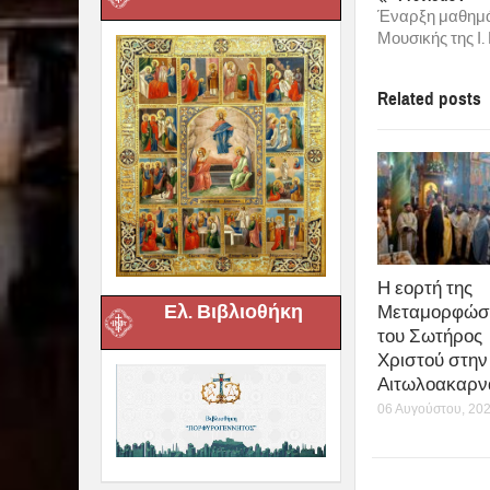
Έναρξη μαθημά
Μουσικής της Ι
Related posts
Η εορτή της
Ελ. Βιβλιοθήκη
Μεταμορφώσ
του Σωτήρος
Χριστού στην 
Αιτωλοακαρν
06 Αυγούστου, 20