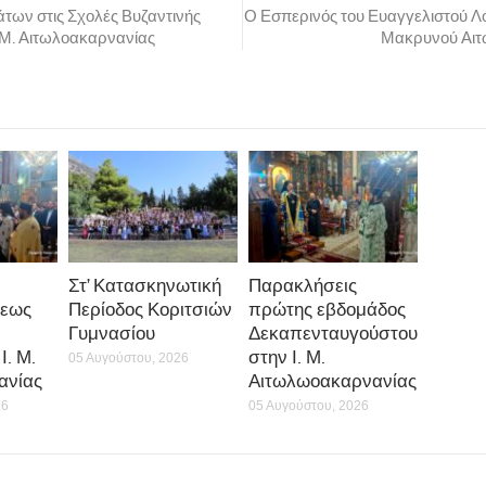
των στις Σχολές Βυζαντινής
Ο Εσπερινός του Ευαγγελιστού Λ
. Μ. Αιτωλοακαρνανίας
Μακρυνού Αιτ
Στ’ Κατασκηνωτική
Παρακλήσεις
εως
Περίοδος Κοριτσιών
πρώτης εβδομάδος
Γυμνασίου
Δεκαπενταυγούστου
Ι. Μ.
στην Ι. Μ.
05 Αυγούστου, 2026
ανίας
Αιτωλωοακαρνανίας
26
05 Αυγούστου, 2026