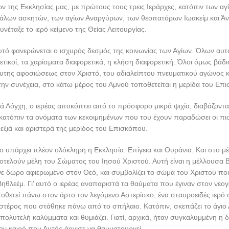
 της Εκκλησίας μας, με πρώτους τους τρεις Ιεράρχες, κατόπιν των α
άλων ασκητών, των αγίων Αναργύρων, των θεοπατόρων Ιωακείμ και Άνν
νέταξε το ιερό κείμενο της Θείας Λειτουργίας.
τό φανερώνεται ο ισχυρός δεσμός της κοινωνίας των Αγίων. Όλων αυτώ
τικοί, τα χαρίσματα διαφορετικά, η κλήση διαφορετική. Όλοι όμως βάδι
της αφοσιώσεως στον Χριστό, του αδιαλείπτου πνευματικού αγώνος κα
ην συνέχεια, στο κάτω μέρος του Αμνού τοποθετείται η μερίδα του Επ
ερά Λόγχη, ο ιερέας αποκόπτει από το πρόσφορο μικρά ψιχία, διαβάζοντ
κατόπιν τα ονόματα των κεκοιμημένων που του έχουν παραδώσει οι πισ
εξιά και αριστερά της μερίδος του Επισκόπου.
ιο υπάρχει πλέον ολόκληρη η Εκκλησία: Επίγεια και Ουράνια. Και στο μ
οτελούν μέλη του Σώματος του Ιησού Χριστού. Αυτή είναι η μέλλουσα Β
νε δώρο αφιερωμένο στον Θεό, και συμβολίζει το σώμα του Χριστού πο
Βηθλεέμ. Γι’ αυτό ο ιερέας αναπαριστά τα θαύματα που έγιναν στον νεο
οθετεί πάνω στον άρτο τον λεγόμενο Αστερίσκο, ένα σταυροειδές ιερό 
τέρος που στάθηκε πάνω από το σπήλαιο. Κατόπιν, σκεπάζει το άγιο Δ
 πολυτελή καλύμματα και θυμιάζει. Γιατί, αρχικά, ήταν συγκαλυμμένη η 
τον καιρό που Αυτός άρχισε να θαυματουργεί.