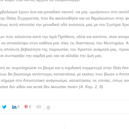
υμβολισμοί έχουν ένα και μοναδικό σκοπό: να μας «μυήσουν» στο ασύ
ης Θείας Ευχαριστίας που θα ακολουθήσει και να θεμελιώσουν στην ψ
 πως αυτή αποτελεί την μοναδική οδό ενώσεώς μας με τον Σωτήρα Χρι
ων που τελούνται κατά την Ιερά Πρόθεση, αλλά και κατόπιν, είναι απαραί
 να αποκαλύψει στον καθένα μας όλες τις διαστάσεις του Μυστηρίου. Απ
 η απόλυτη βεβαιότητα της παρουσίας του Χριστού ανάμεσά μας, προκ
α συνταράξει την καρδιά μας και να αλλάξει την ζωή μας.
ση ας συμπληρώσει το βίωμα και η καρδιακή συμμετοχή στην Θεία Λειτ
 πως θα βιώσουμε αντίστοιχες καταστάσεις με εκείνες που βίωσε ο Από
σήμερα στο Αποστολικό ανάγνωσμα, καταστάσεις τις οποίες, όπως αν
μάτια δεν είδαν και αυτιά δεν άκουσαν ποτέ
»
(Α Κορ. 2, 9).
0
0