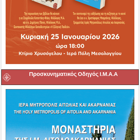
Προσκυνηματικός Οδηγός Ι.Μ.Α.Α