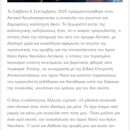
Το Σάββατο 6 Σεπτεμβρίου 2025 πραγματοποιήθηκε στον
Αστακό Αιτωλοακαρνανίας η συναυλία του γνωστού και
δημοφιλούς καλλιτέχνη Apon. Το ξεχωριστό αυτής της
καλλιτεχνικής εκδηλώσεως ήταν, ότι ο νεαρός τραγουδιστής, ο
οποίος έλκει την καταγωγή του από τον όμορφο Αστακό, με
ιδιαίτερη χαρά και ευαισθησία αφιέρωσε το σύνολο της
προσωπικής του αμοιβής για την αποκατάσταση του Ιερού
Ναού Αγίου Νικολάου Αστακού, ο οποίος τον περασμένο
Ιανουάριο υπέστη εκτεταμένες και βαρύτατες φθορές από
πυρκαγιά. Επίσης, σε συνεργασία με την Ειδική Επιτροπή
Αποκαταστάσεως του Ιερού Ναού και κατόπιν παραινέσεως
του τραγουδιστή εκδόθηκαν και διατέθηκαν κατά την διάρκεια
της συναυλίας, κουπόνια του εράνου για τον ίδιο σκοπό.
Ο ίδιος ο καλλιτέχνης δήλωσε σχετικά: «
Η χθεσινή συναυλία
στον Αστακό ήταν πολύ ιδιαίτερη για μένα. Το είχα όνειρο από
μικρός να κάνω μία συναυλία στον τόπο μου. Πόσο μάλλον για
έναν ιερό σκοπό, την αναστήλωση του Ιερού Ναού του Αγίου
Νικολάου. Γι’ αυτό και διέθεσα την αμοιβή μου για αυτόν τον