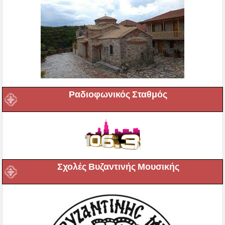
Ραδιοφωνικός Σταθμός
Σχολές Βυζαντινής Μουσικής