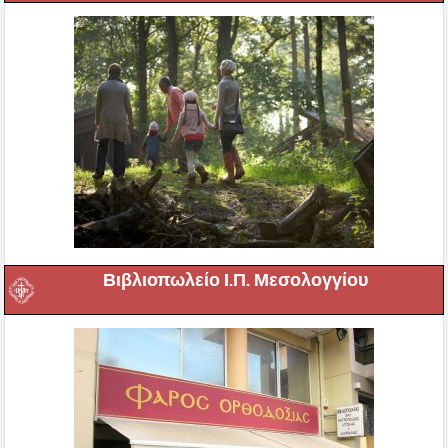
Βιβλιοπωλείο Ι.Π. Μεσολογγίου