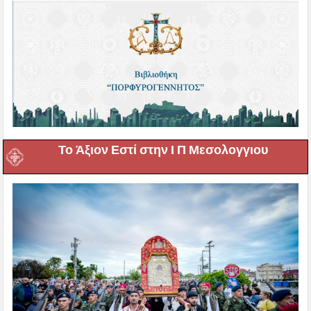
Το Άξιον Εστί στην Ι Π Μεσολογγιου