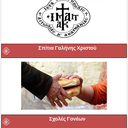
Σπίτια Γαλήνης Χριστού
Σχολές Γονέων