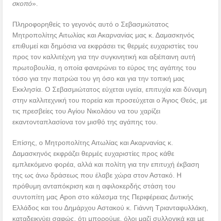
σκοπό
».
Πληροφορηθείς το γεγονός αυτό ο Σεβασμιώτατος
Μητροπολίτης Αιτωλίας και Ακαρνανίας μας κ. Δαμασκηνός
επιθυμεί και δημόσια να εκφράσει τις θερμές ευχαριστίες του
προς τον καλλιτέχνη για την συγκινητική και αξιέπαινη αυτή
πρωτοβουλία, η οποία φανερώνει το εύρος της αγάπης του
τόσο για την πατρώα του γη όσο και για την τοπική μας
Εκκλησία. Ο Σεβασμιώτατος εύχεται υγεία, επιτυχία και δύναμη
στην καλλιτεχνική του πορεία και προσεύχεται ο Άγιος Θεός, με
τις πρεσβείες του Αγίου Νικολάου να του χαρίζει
εκαντονταπλασίονα τον μισθό της αγάπης του.
Επίσης, ο Μητροπολίτης Αιτωλίας και Ακαρνανίας κ.
Δαμασκηνός εκφράζει θερμές ευχαριστίες προς κάθε
εμπλεκόμενο φορέα, αλλά και πολίτη για την επιτυχή έκβαση
της ως άνω δράσεως που έλαβε χώρα στον Αστακό. Η
πρόθυμη ανταπόκριση και η αφιλοκερδής στάση του
συντοπίτη μας Apon στο κάλεσμα της Περιφέρειας Δυτικής
Ελλάδος και του Δημάρχου Αστακού κ. Γιάννη Τριανταφυλλάκη,
καταδεικνύει σαφώς, ότι μπορούμε, όλοι μαζί συλλογικά και με