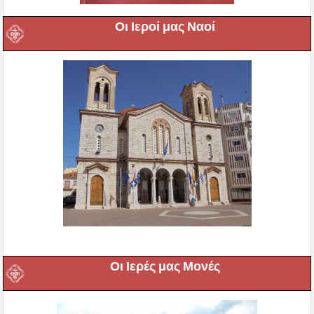
Οι Ιεροί μας Ναοί
Οι Ιερές μας Μονές