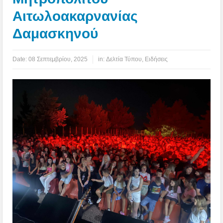
Αιτωλοακαρνανίας
Δαμασκηνού
Date:
08 Σεπτεμβρίου, 2025
in:
Δελτία Τύπου
,
Ειδήσεις