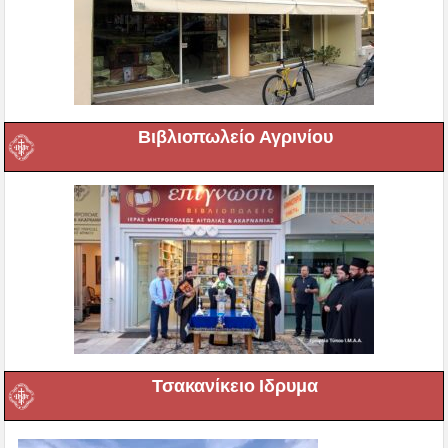
Βιβλιοπωλείο Αγρινίου
Τσακανίκειο Ιδρυμα