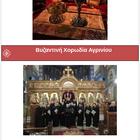
Βυζαντινή Χορωδία Αγρινίου