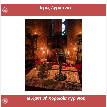
Ιερές Αγρυπνίες
Βυζαντινή Χορωδία Αγρινίου