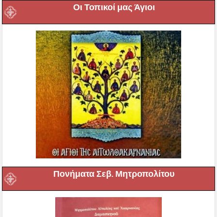
Οι Τοπικοί μας Άγιοι
Πονήματα Σεβ. Μητροπολίτου