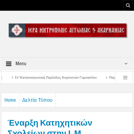
Menu
Περίοδος Κοριτσιών Γυμνασίου
Παρακλήσεις πρώτης εβδομάδος Δεκαπενταυ
υ Μεσολογγίου
Μήνυμα Σεβασμιωτάτου Μητροπολίτου Αιτωλίας και Ακαρνανί
Home
Δελτία Τύπου
Έναρξη Κατηχητικών
Σχολείων στην Ι. Μ.