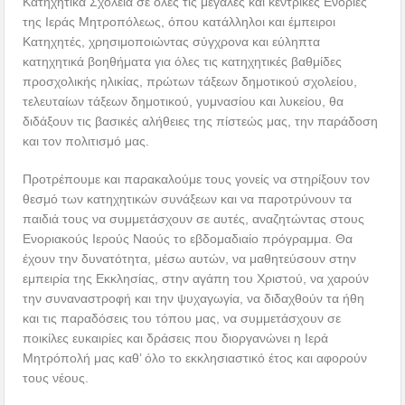
Κατηχητικά Σχολεία σε όλες τις μεγάλες και κεντρικές Ενορίες
της Ιεράς Μητροπόλεως, όπου κατάλληλοι και έμπειροι
Κατηχητές, χρησιμοποιώντας σύγχρονα και εύληπτα
κατηχητικά βοηθήματα για όλες τις κατηχητικές βαθμίδες
προσχολικής ηλικίας, πρώτων τάξεων δημοτικού σχολείου,
τελευταίων τάξεων δημοτικού, γυμνασίου και λυκείου, θα
διδάξουν τις βασικές αλήθειες της πίστεώς μας, την παράδοση
και τον πολιτισμό μας.
Προτρέπουμε και παρακαλούμε τους γονείς να στηρίξουν τον
θεσμό των κατηχητικών συνάξεων και να παροτρύνουν τα
παιδιά τους να συμμετάσχουν σε αυτές, αναζητώντας στους
Ενοριακούς Ιερούς Ναούς το εβδομαδιαίο πρόγραμμα. Θα
έχουν την δυνατότητα, μέσω αυτών, να μαθητεύσουν στην
εμπειρία της Εκκλησίας, στην αγάπη του Χριστού, να χαρούν
την συναναστροφή και την ψυχαγωγία, να διδαχθούν τα ήθη
και τις παραδόσεις του τόπου μας, να συμμετάσχουν σε
ποικίλες ευκαιρίες και δράσεις που διοργανώνει η Ιερά
Μητρόπολή μας καθ’ όλο το εκκλησιαστικό έτος και αφορούν
τους νέους.