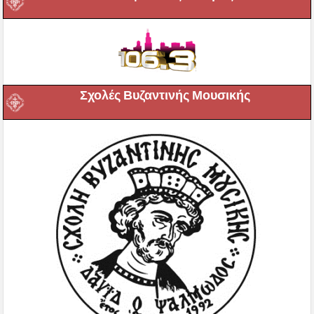
Σχολές Βυζαντινής Μουσικής