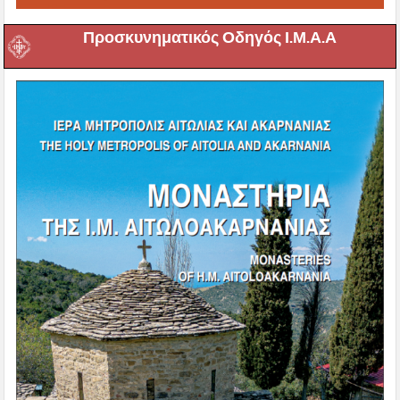
Προσκυνηματικός Οδηγός Ι.Μ.Α.Α