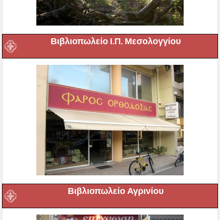
Βιβλιοπωλείο Ι.Π. Μεσολογγίου
Βιβλιοπωλείο Αγρινίου