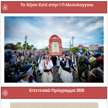
Το Άξιον Εστί στην Ι Π Μεσολογγιου
Επετειακό Πρόγραμμα 2026