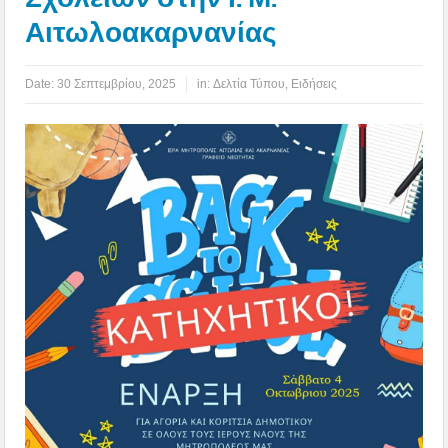
Αιτωλοακαρνανίας
Date:
30 Σεπτεμβρίου, 2025
in:
Δελτία Τύπου
,
Ειδήσεις