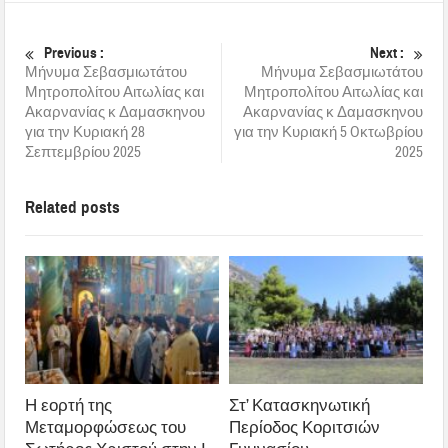
Previous :
Next :
Μήνυμα Σεβασμιωτάτου
Μήνυμα Σεβασμιωτάτου
Μητροπολίτου Αιτωλίας και
Μητροπολίτου Αιτωλίας και
Ακαρνανίας κ Δαμασκηνου
Ακαρνανίας κ Δαμασκηνου
για την Κυριακή 28
για την Κυριακή 5 Oκτωβρίου
Σεπτεμβρίου 2025
2025
Related posts
Η εορτή της
Στ’ Κατασκηνωτική
Μεταμορφώσεως του
Περίοδος Κοριτσιών