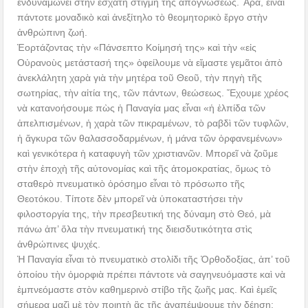
ἐνδυναμώνει στὴν ἔσχατη στιγμὴ τῆς ἀπογνώσεως. Ἄρα, εἶναι
πάντοτε μοναδικὸ καὶ ἀνεξίτηλο τὸ θεομητορικὸ ἔργο στὴν
ἀνθρώπινη ζωή.
Ἑορτάζοντας τὴν «Πάνσεπτο Κοίμησή της» καὶ τὴν «εἰς
Οὐρανοὺς μετάστασή της» ὀφείλουμε νὰ εἴμαστε γεμᾶτοι ἀπὸ
ἀνεκλάλητη χαρὰ γιὰ τὴν μητέρα τοῦ Θεοῦ, τὴν πηγὴ τῆς
σωτηρίας, τὴν αἰτία της, τῶν πάντων, θεώσεως. Ἔχουμε χρέος
νὰ κατανοήσουμε πὼς ἡ Παναγία μας εἶναι «ἡ ἐλπίδα τῶν
ἀπελπισμένων, ἡ χαρὰ τῶν πικραμένων, τὸ ραβδὶ τῶν τυφλῶν,
ἡ ἄγκυρα τῶν θαλασσοδαρμένων, ἡ μάνα τῶν ὀρφανεμένων»
καὶ γενικότερα ἡ καταφυγὴ τῶν χριστιανῶν. Μπορεῖ νὰ ζοῦμε
στὴν ἐποχὴ τῆς αὐτονομίας καὶ τῆς ἀτομοκρατίας, ὅμως τὸ
σταθερὸ πνευματικὸ ὁρόσημο εἶναι τὸ πρόσωπο τῆς
Θεοτόκου. Τίποτε δὲν μπορεῖ νὰ ὑποκαταστήσει τὴν
φιλοστοργία της, τὴν πρεσβευτική της δύναμη στὸ Θεό, μὰ
πάνω ἀπ’ ὅλα τὴν πνευματική της διεισδυτικότητα στὶς
ἀνθρώπινες ψυχές.
Ἡ Παναγία εἶναι τὸ πνευματικὸ στολίδι τῆς Ὀρθοδοξίας, ἀπ’ τοῦ
ὁποίου τὴν ὀμορφιὰ πρέπει πάντοτε νὰ σαγηνευόμαστε καὶ νὰ
ἐμπνεόμαστε στὸν καθημερινὸ στίβο τῆς ζωῆς μας. Καὶ ἐμεῖς
σήμερα μαζὶ μὲ τὸν ποιητὴ ἂς τῆς ἀναπέμψουμε τὴν δέηση: