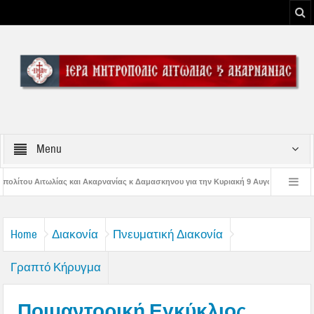
Menu
ανίας κ Δαμασκηνου για την Κυριακή 9 Αυγούστου 2026
Η εορτή της Μεταμο
ς Παναγίας
Δέηση υπέρ των πυροσβεστών και των πυροπλήκτων στην Ι. Μ. 
Home
Διακονία
Πνευματική Διακονία
Γραπτό Κήρυγμα
Ποιμαντορική Εγκύκλιος