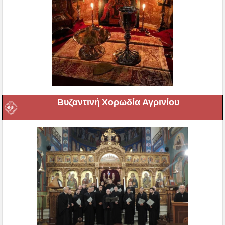
Βυζαντινή Χορωδία Αγρινίου