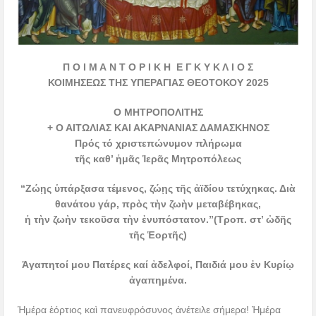
Π Ο Ι Μ Α Ν Τ Ο Ρ Ι Κ Η Ε Γ Κ Υ Κ Λ Ι Ο Σ
ΚΟΙΜΗΣΕΩΣ ΤΗΣ ΥΠΕΡΑΓΙΑΣ ΘΕΟΤΟΚΟΥ 2025
Ο ΜΗΤΡΟΠΟΛΙΤΗΣ
+ Ο ΑΙΤΩΛΙΑΣ ΚΑΙ ΑΚΑΡΝΑΝΙΑΣ ΔΑΜΑΣΚΗΝΟΣ
Πρός τό χριστεπώνυμον πλήρωμα
τῆς καθ’ ἡμᾶς Ἱερᾶς Μητροπόλεως
“Ζώῃς ὑπάρξασα τέμενος, ζώῃς τῆς ἀϊδίου τετύχηκας. Διὰ
θανάτου γάρ, πρὸς τὴν ζωὴν μεταβέβηκας,
ἡ τὴν ζωὴν τεκοῦσα τὴν ἐνυπόστατον.”(Τροπ. στ’ ὠδῆς
τῆς Ἑορτῆς)
Ἀγαπητοί μου Πατέρες καί ἀδελφοί, Παιδιά μου ἐν Κυρίῳ
ἀγαπημένα.
Ἡμέρα ἑόρτιος καὶ πανευφρόσυνος ἀνέτειλε σήμερα! Ἡμέρα