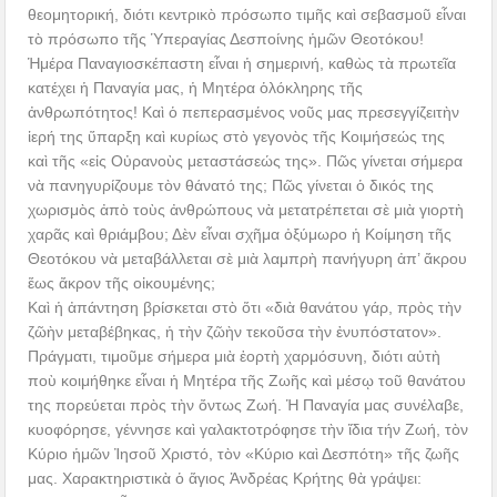
θεομητορική, διότι κεντρικὸ πρόσωπο τιμῆς καὶ σεβασμοῦ εἶναι
τὸ πρόσωπο τῆς Ὑπεραγίας Δεσποίνης ἡμῶν Θεοτόκου!
Ἡμέρα Παναγιοσκέπαστη εἶναι ἡ σημερινή, καθὼς τὰ πρωτεῖα
κατέχει ἡ Παναγία μας, ἡ Μητέρα ὁλόκληρης τῆς
ἀνθρωπότητος! Καὶ ὁ πεπερασμένος νοῦς μας πρεσεγγίζειτὴν
ἱερή της ὕπαρξη καὶ κυρίως στὸ γεγονὸς τῆς Κοιμήσεώς της
καὶ τῆς «εἰς Οὐρανοὺς μεταστάσεώς της». Πῶς γίνεται σήμερα
νὰ πανηγυρίζουμε τὸν θάνατό της; Πῶς γίνεται ὁ δικός της
χωρισμὸς ἀπὸ τοὺς ἀνθρώπους νὰ μετατρέπεται σὲ μιὰ γιορτὴ
χαρᾶς καὶ θριάμβου; Δὲν εἶναι σχῆμα ὀξύμωρο ἡ Κοίμηση τῆς
Θεοτόκου νὰ μεταβάλλεται σὲ μιὰ λαμπρὴ πανήγυρη ἀπ’ ἄκρου
ἕως ἄκρον τῆς οἰκουμένης;
Καὶ ἡ ἀπάντηση βρίσκεται στὸ ὅτι «διὰ θανάτου γάρ, πρὸς τὴν
ζῶὴν μεταβέβηκας, ἡ τὴν ζῶὴν τεκοῦσα τὴν ἐνυπόστατον».
Πράγματι, τιμοῦμε σήμερα μιὰ ἑορτὴ χαρμόσυνη, διότι αὐτὴ
ποὺ κοιμήθηκε εἶναι ἡ Μητέρα τῆς Ζωῆς καὶ μέσῳ τοῦ θανάτου
της πορεύεται πρὸς τὴν ὄντως Ζωή. Ἡ Παναγία μας συνέλαβε,
κυοφόρησε, γέννησε καὶ γαλακτοτρόφησε τὴν ἴδια τήν Ζωή, τὸν
Κύριο ἡμῶν Ἰησοῦ Χριστό, τὸν «Κύριο καὶ Δεσπότη» τῆς ζωῆς
μας. Χαρακτηριστικὰ ὁ ἅγιος Ἀνδρέας Κρήτης θὰ γράψει: