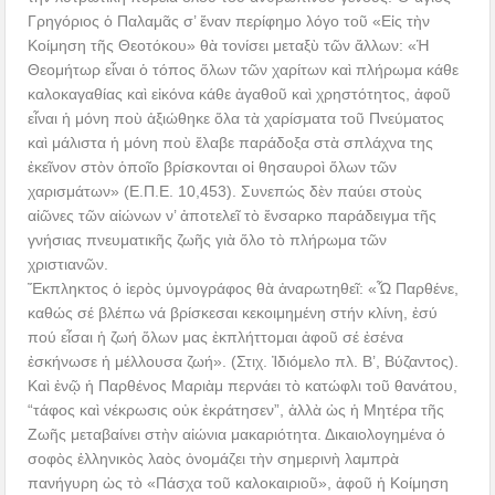
Γρηγόριος ὁ Παλαμᾶς σ’ ἕναν περίφημο λόγο τοῦ «Εἰς τὴν
Κοίμηση τῆς Θεοτόκου» θὰ τονίσει μεταξὺ τῶν ἄλλων: «Ἡ
Θεομήτωρ εἶναι ὁ τόπος ὅλων τῶν χαρίτων καὶ πλήρωμα κάθε
καλοκαγαθίας καὶ εἰκόνα κάθε ἀγαθοῦ καὶ χρηστότητος, ἀφοῦ
εἶναι ἡ μόνη ποὺ ἀξιώθηκε ὅλα τὰ χαρίσματα τοῦ Πνεύματος
καὶ μάλιστα ἡ μόνη ποὺ ἔλαβε παράδοξα στὰ σπλάχνα της
ἐκεῖνον στὸν ὁποῖο βρίσκονται οἱ θησαυροὶ ὅλων τῶν
χαρισμάτων» (Ε.Π.Ε. 10,453). Συνεπώς δὲν παύει στοὺς
αἰῶνες τῶν αἰώνων ν’ ἀποτελεῖ τὸ ἔνσαρκο παράδειγμα τῆς
γνήσιας πνευματικῆς ζωῆς γιὰ ὅλο τὸ πλήρωμα τῶν
χριστιανῶν.
Ἔκπληκτος ὁ ἱερὸς ὑμνογράφος θὰ ἀναρωτηθεῖ: «Ὧ Παρθένε,
καθώς σέ βλέπω νά βρίσκεσαι κεκοιμημένη στήν κλίνη, ἐσύ
πού εἶσαι ἡ ζωή ὅλων μας ἐκπλήττομαι ἀφοῦ σέ ἐσένα
ἐσκήνωσε ἡ μέλλουσα ζωή». (Στιχ. Ἰδιόμελο πλ. Β’, Βύζαντος).
Καὶ ἐνῷ ἡ Παρθένος Μαριὰμ περνάει τὸ κατώφλι τοῦ θανάτου,
“τάφος καὶ νέκρωσις οὐκ ἐκράτησεν”, ἀλλὰ ὡς ἡ Μητέρα τῆς
Ζωῆς μεταβαίνει στὴν αἰώνια μακαριότητα. Δικαιολογημένα ὁ
σοφὸς ἑλληνικὸς λαὸς ὀνομάζει τὴν σημερινὴ λαμπρὰ
πανήγυρη ὡς τὸ «Πάσχα τοῦ καλοκαιριοῦ», ἀφοῦ ἡ Κοίμηση