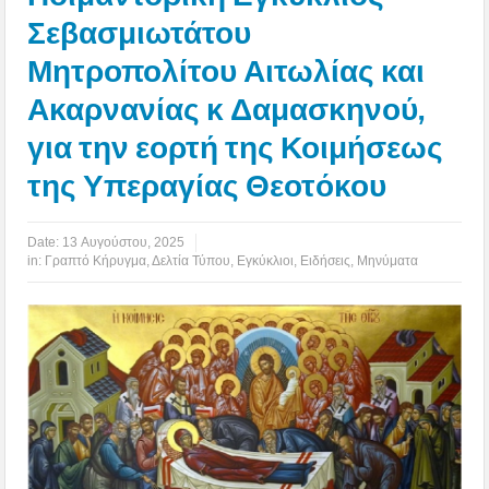
Σεβασμιωτάτου
Μητροπολίτου Αιτωλίας και
Ακαρνανίας κ Δαμασκηνού,
για την εορτή της Κοιμήσεως
της Υπεραγίας Θεοτόκου
Date:
13 Αυγούστου, 2025
in:
Γραπτό Κήρυγμα
,
Δελτία Τύπου
,
Εγκύκλιοι
,
Ειδήσεις
,
Μηνύματα