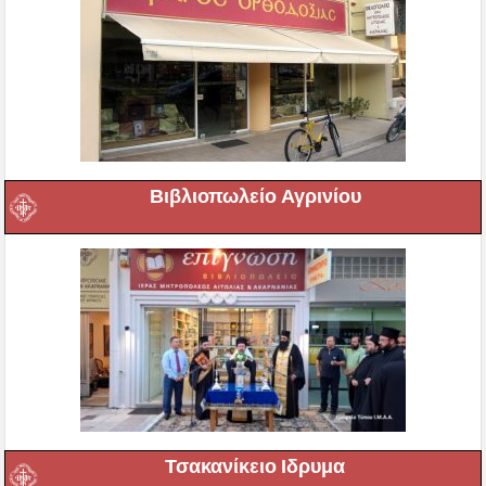
Βιβλιοπωλείο Αγρινίου
Τσακανίκειο Ιδρυμα