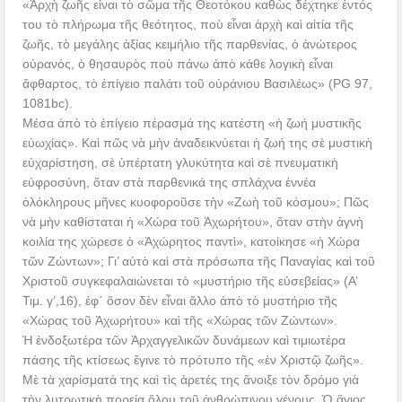
«Ἀρχὴ ζωῆς εἶναι τὸ σῶμα τῆς Θεοτόκου καθὼς δέχτηκε ἐντός
του τὸ πλήρωμα τῆς θεότητος, ποὺ εἶναι ἀρχὴ καὶ αἰτία τῆς
ζωῆς, τὸ μεγάλης ἀξίας κειμήλιο τῆς παρθενίας, ὁ ἀνώτερος
οὐρανός, ὁ θησαυρὸς ποὺ πάνω ἀπὸ κάθε λογικὴ εἶναι
ἄφθαρτος, τὸ ἐπίγειο παλάτι τοῦ οὐράνιου Βασιλέως» (PG 97,
1081bc).
Μέσα ἀπὸ τὸ ἐπίγειο πέρασμά της κατέστη «ἡ ζωή μυστικῆς
εὐωχίας». Καὶ πῶς νὰ μὴν ἀναδεικνύεται ἡ ζωή της σὲ μυστικὴ
εὐχαρίστηση, σὲ ὑπέρτατη γλυκύτητα καὶ σὲ πνευματικὴ
εὐφροσύνη, ὅταν στὰ παρθενικά της σπλάχνα ἐννέα
ὁλόκληρους μῆνες κυοφοροῦσε τὴν «Ζωὴ τοῦ κόσμου»; Πῶς
νὰ μὴν καθίσταται ἡ «Χώρα τοῦ Ἀχωρήτου», ὅταν στὴν ἁγνὴ
κοιλία της χώρεσε ὁ «Ἀχώρητος παντὶ», κατοίκησε «ἡ Χώρα
τῶν Ζώντων»; Γι’ αὐτὸ καὶ στὰ πρόσωπα τῆς Παναγίας καὶ τοῦ
Χριστοῦ συγκεφαλαιώνεται τὸ «μυστήριο τῆς εὐσεβείας» (Α’
Τιμ. γ’,16), ἐφ΄ ὅσον δὲν εἶναι ἄλλο ἀπὸ τὸ μυστήριο τῆς
«Χώρας τοῦ Ἀχωρήτου» καὶ τῆς «Χώρας τῶν Ζώντων».
Ἡ ἐνδοξωτέρα τῶν Ἀρχαγγελικῶν δυνάμεων καὶ τιμιωτέρα
πάσης τῆς κτίσεως ἔγινε τὸ πρότυπο τῆς «ἐν Χριστῷ ζωῆς».
Μὲ τὰ χαρίσματά της καὶ τὶς ἀρετές της ἄνοιξε τὸν δρόμο γιὰ
τὴν λυτρωτικὴ πορεία ὅλου τοῦ ἀνθρώπινου γένους. Ὁ ἅγιος