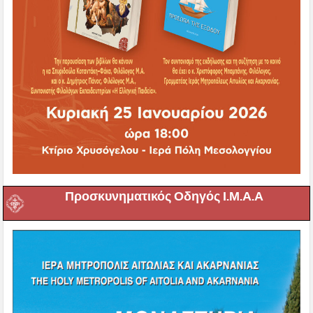
Προσκυνηματικός Οδηγός Ι.Μ.Α.Α