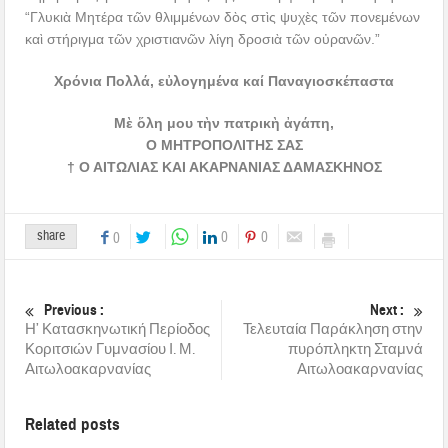
“Γλυκιὰ Μητέρα τῶν θλιμμένων δὸς στὶς ψυχὲς τῶν πονεμένων
καὶ στήριγμα τῶν χριστιανῶν λίγη δροσιὰ τῶν οὐρανῶν.”
Χρόνια Πολλά, εὐλογημένα καί Παναγιοσκέπαστα
Μὲ ὅλη μου τὴν πατρικὴ ἀγάπη,
Ο ΜΗΤΡΟΠΟΛΙΤΗΣ ΣΑΣ
† Ο ΑΙΤΩΛΙΑΣ ΚΑΙ ΑΚΑΡΝΑΝΙΑΣ ΔΑΜΑΣΚΗΝΟΣ
share
0
0
0
Previous :
Next :
Η’ Κατασκηνωτική Περίοδος
Τελευταία Παράκληση στην
Κοριτσιών Γυμνασίου Ι. Μ.
πυρόπληκτη Σταμνά
Αιτωλοακαρνανίας
Αιτωλοακαρνανίας
Related posts