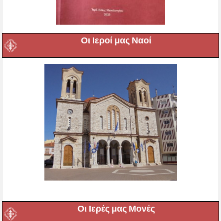
Οι Ιεροί μας Ναοί
Οι Ιερές μας Μονές