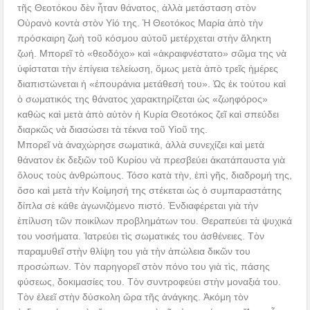
τῆς Θεοτόκου δὲν ἦταν θάνατος, ἀλλὰ μετάσταση στὸν
Οὐρανὸ κοντὰ στὸν Υἱό της. Ἡ Θεοτόκος Μαρία ἀπὸ τὴν
πρόσκαιρη ζωὴ τοῦ κόσμου αὐτοῦ μετέρχεται στὴν ἄληκτη
ζωή. Μπορεῖ τὸ «θεοδόχο» καὶ «ἀκραιφνέστατο» σῶμα της νὰ
ὑφίσταται τὴν ἐπίγεια τελείωση, ὅμως μετὰ ἀπὸ τρεῖς ἡμέρες
διαπιστώνεται ἡ «ἐπουράνια μετάθεσή του». Ὡς ἐκ τούτου καὶ
ὁ σωματικός της θάνατος χαρακτηρίζεται ὡς «ζωηφόρος»
καθὼς καὶ μετὰ ἀπὸ αὐτὸν ἡ Κυρία Θεοτόκος ζεῖ καὶ σπεύδει
διαρκῶς νὰ διασώσει τὰ τέκνα τοῦ Υἱοῦ της.
Μπορεῖ νὰ ἀναχώρησε σωματικά, ἀλλὰ συνεχίζει καὶ μετὰ
θάνατον ἐκ δεξιῶν τοῦ Κυρίου νὰ πρεσβεύει ἀκατάπαυστα γιὰ
ὅλους τοὺς ἀνθρώπους. Τόσο κατὰ τὴν, ἐπὶ γῆς, διαδρομή της,
ὅσο καὶ μετὰ τὴν Κοίμησή της στέκεται ὡς ὁ συμπαραστάτης
δίπλα σὲ κάθε ἀγωνιζόμενο πιστό. Ἐνδιαφέρεται γιὰ τὴν
ἐπίλυση τῶν ποικίλων προβλημάτων του. Θεραπεύει τὰ ψυχικά
του νοσήματα. Ἰατρεύει τὶς σωματικές του ἀσθένειες. Τὸν
παραμυθεῖ στὴν θλίψη του γιὰ τὴν ἀπώλεια δικῶν του
προσώπων. Τὸν παρηγορεῖ στὸν πόνο του γιὰ τὶς, πάσης
φύσεως, δοκιμασίες του. Τὸν συντροφεύει στὴν μοναξιά του.
Τὸν ἐλεεῖ στὴν δύσκολη ὥρα τῆς ἀνάγκης. Ἀκόμη τὸν