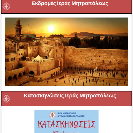
Εκδρομές Ιεράς Μητροπόλεως
Κατασκηνώσεις Ιεράς Μητροπόλεως