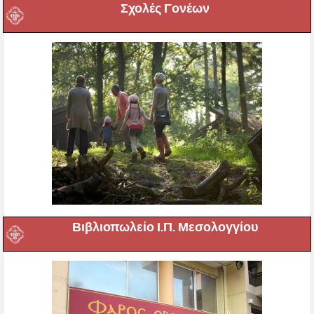
Σχολές Γονέων
Βιβλιοπωλείο Ι.Π. Μεσολογγίου