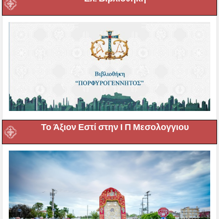
Το Άξιον Εστί στην Ι Π Μεσολογγιου