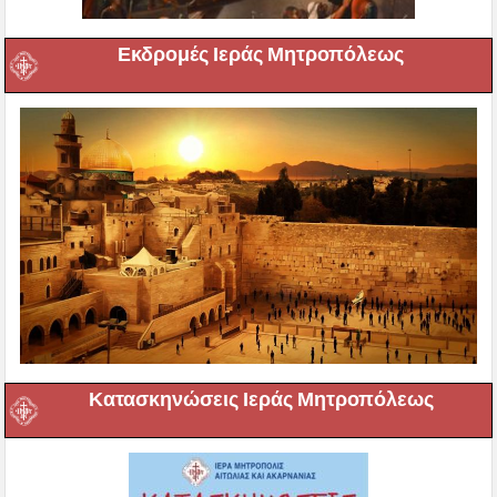
Εκδρομές Ιεράς Μητροπόλεως
Κατασκηνώσεις Ιεράς Μητροπόλεως