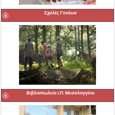
Σχολές Γονέων
Βιβλιοπωλείο Ι.Π. Μεσολογγίου