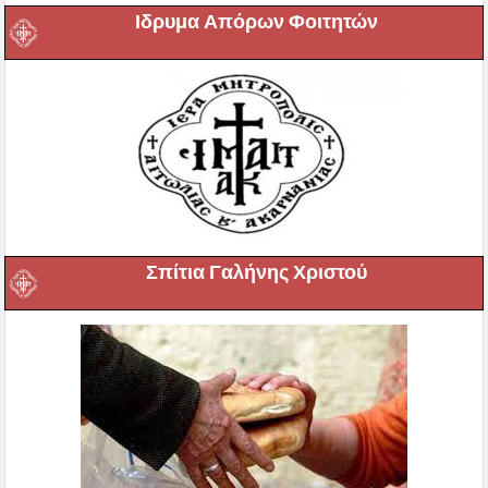
Ιδρυμα Απόρων Φοιτητών
Σπίτια Γαλήνης Χριστού