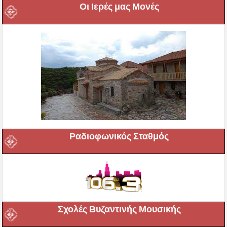
Οι Ιερές μας Μονές
Ραδιοφωνικός Σταθμός
Σχολές Βυζαντινής Μουσικής