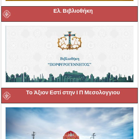
Ελ. Βιβλιοθήκη
Το Άξιον Εστί στην Ι Π Μεσολογγιου