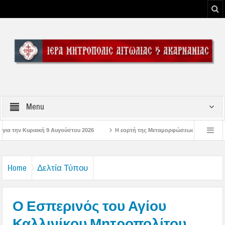
Menu
 2026
Η εορτή της Μεταμορφώσεως του Σωτήρος Χριστού στην Ι. Μ. Αιτωλο
ώσεις στην Μπαμπίνη Αιτωλοακαρνανίας Μνημείο Πεσόντων Μπαμπινιωτών στην Έξ
Home
Δελτία Τύπου
Ο Εσπερινός του Αγίου
Καλλινίκου Μητροπολίτου