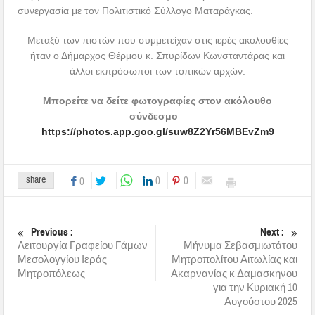
συνεργασία με τον Πολιτιστικό Σύλλογο Ματαράγκας.
Μεταξύ των πιστών που συμμετείχαν στις ιερές ακολουθίες
ήταν ο Δήμαρχος Θέρμου κ. Σπυρίδων Κωνσταντάρας και
άλλοι εκπρόσωποι των τοπικών αρχών.
Μπορείτε να δείτε φωτογραφίες στον ακόλουθο
σύνδεσμο
https://photos.app.goo.gl/suw8Z2Yr56MBEvZm9
share
0
0
0
Previous :
Next :
Λειτουργία Γραφείου Γάμων
Μήνυμα Σεβασμιωτάτου
Μεσολογγίου Ιεράς
Μητροπολίτου Αιτωλίας και
Μητροπόλεως
Ακαρνανίας κ Δαμασκηνου
για την Κυριακή 10
Αυγούστου 2025