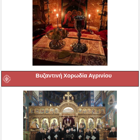
Βυζαντινή Χορωδία Αγρινίου