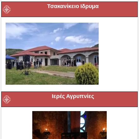
Τσακανίκειο Ιδρυμα
Ιερές Αγρυπνίες