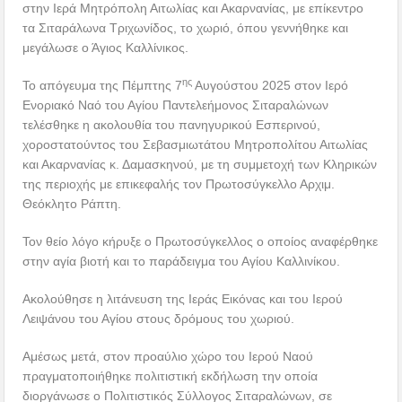
στην Ιερά Μητρόπολη Αιτωλίας και Ακαρνανίας, με επίκεντρο
τα Σιταράλωνα Τριχωνίδος, το χωριό, όπου γεννήθηκε και
μεγάλωσε ο Άγιος Καλλίνικος.
ης
Το απόγευμα της Πέμπτης 7
Αυγούστου 2025 στον Ιερό
Ενοριακό Ναό του Αγίου Παντελεήμονος Σιταραλώνων
τελέσθηκε η ακολουθία του πανηγυρικού Εσπερινού,
χοροστατούντος του Σεβασμιωτάτου Μητροπολίτου Αιτωλίας
και Ακαρνανίας κ. Δαμασκηνού, με τη συμμετοχή των Κληρικών
της περιοχής με επικεφαλής τον Πρωτοσύγκελλο Αρχιμ.
Θεόκλητο Ράπτη.
Τον θείο λόγο κήρυξε ο Πρωτοσύγκελλος ο οποίος αναφέρθηκε
στην αγία βιοτή και το παράδειγμα του Αγίου Καλλινίκου.
Ακολούθησε η λιτάνευση της Ιεράς Εικόνας και του Ιερού
Λειψάνου του Αγίου στους δρόμους του χωριού.
Αμέσως μετά, στον προαύλιο χώρο του Ιερού Ναού
πραγματοποιήθηκε πολιτιστική εκδήλωση την οποία
διοργάνωσε ο Πολιτιστικός Σύλλογος Σιταραλώνων, σε