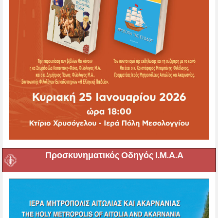
Προσκυνηματικός Οδηγός Ι.Μ.Α.Α