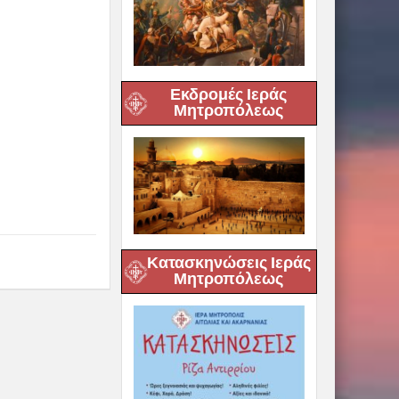
Εκδρομές Ιεράς
Μητροπόλεως
Κατασκηνώσεις Ιεράς
Μητροπόλεως