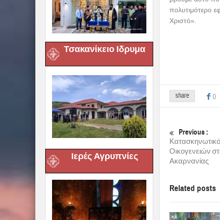
πολυτιμότερο εφ
Χριστό».
Τσακανίκειο Ιδρυμα
share
0
Previous :
Κατασκηνωτικό
Οικογενειών στ
Ιερές Αγρυπνίες
Ακαρνανίας
Related posts