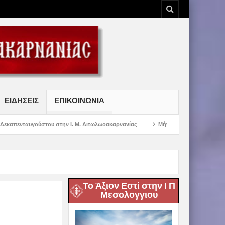
ΕΙΔΗΣΕΙΣ
ΕΠΙΚΟΙΝΩΝΙΑ
 στην Ι. Μ. Αιτωλωοακαρνανίας
Μήνυμα Σεβασμιωτάτου Μητροπολίτου Αιτωλ
Το Άξιον Εστί στην Ι Π
Μεσολογγιου