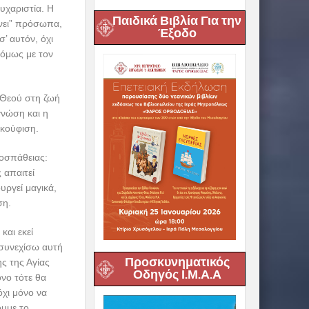
ευχαριστία. Η
Παιδικά Βιβλία Για την
ώνει” πρόσωπα,
Έξοδο
’ αυτόν, όχι
 όμως με τον
 Θεού στη ζωή
γνώση και η
ακούφιση.
ροσπάθειας:
 απαιτεί
υργεί μαγικά,
ση.
και εκεί
 συνεχίσω αυτή
Προσκυνηματικός
ς της Αγίας
Οδηγός Ι.Μ.Α.Α
όνο τότε θα
όχι μόνο να
ουμε το