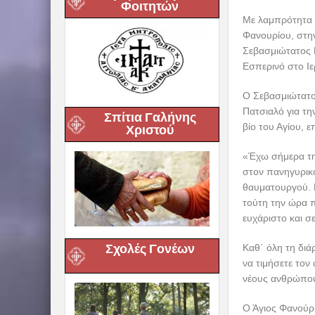
Φοιτητών
Με λαμπρότητα 
Φανουρίου, στην
Σεβασμιώτατος 
Εσπερινό στο Ιε
Ο Σεβασμιώτατο
Πατσιαλό για τ
Σπίτια Γαλήνης
βίο του Αγίου, 
Χριστού
«Έχω σήμερα την
στον πανηγυρικ
θαυματουργού. Ε
τούτη την ώρα π
ευχάριστο και σε
Σχολές Γονέων
Καθ΄ όλη τη διά
να τιμήσετε τον 
νέους ανθρώπου
Ο Άγιος Φανούρι