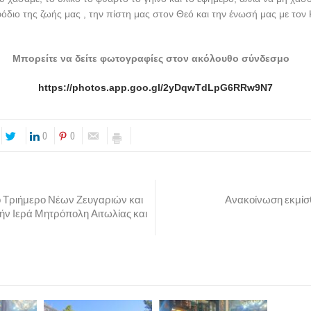
όδιο της ζωής μας , την πίστη μας στον Θεό και την ένωσή μας με τον
Μπορείτε να δείτε φωτογραφίες στον ακόλουθο σύνδεσμο
https://photos.app.goo.gl/2yDqwTdLpG6RRw9N7
0
0
 Τριήμερο Νέων Ζευγαριών και
Ανακοίνωση εκμίσ
ήν Ιερά Μητρόπολη Αιτωλίας και