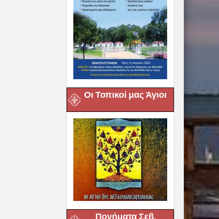
Οι Τοπικοί μας Άγιοι
Πονήματα Σεβ.