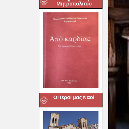
Μητροπολίτου
Οι Ιεροί μας Ναοί