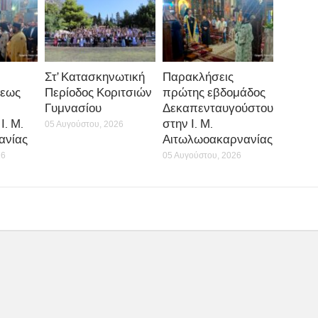
Στ’ Κατασκηνωτική
Παρακλήσεις
εως
Περίοδος Κοριτσιών
πρώτης εβδομάδος
Γυμνασίου
Δεκαπενταυγούστου
Ι. Μ.
στην Ι. Μ.
05 Αυγούστου, 2026
ανίας
Αιτωλωοακαρνανίας
26
05 Αυγούστου, 2026