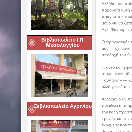
Ελλάδα, οι οποί
παρουσία αυτή δ
πράγματα και κα
μόνο για να ζητ
Άγιο Φανούριο, 
Βιβλιοπωλείο Ι.Π.
Ο πραγματικός π
Μεσολογγίου
μας — όχι μόνο 
αποδοχή του θε
Γι΄αυτό και η φ
όπως ακολουθούμ
«συνταγή» — κόπ
αλλά γεννιέται 
Αλλοίμονο αν πο
Βιβλιοπωλείο Αγρινίου
τελειώνει η συμ
την καλή προσπά
Γραφής και της 
έχουμε τοποθετή
βρούμε αυτό που