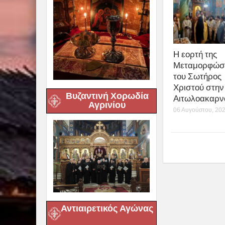
Η εορτή της
Μεταμορφώσ
του Σωτήρος
Χριστού στην 
Βυζαντινή Χορωδία
Αιτωλοακαρν
Αγρινίου
06 Αυγούστου, 20
Αντιαιρετικός Αγώνας