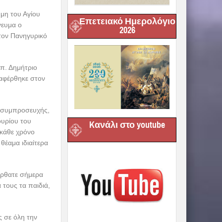
μη του Αγίου
Επετειακό Ημερολόγιο
γευμα ο
2026
τον Πανηγυρικό
π. Δημήτριο
ναφέρθηκε στον
ς συμπροσευχής,
ουρίου του
Kανάλι στο youtube
 κάθε χρόνο
θέαμα ιδιαίτερα
ήρθατε σήμερα
 τους τα παιδιά,
ς σε όλη την