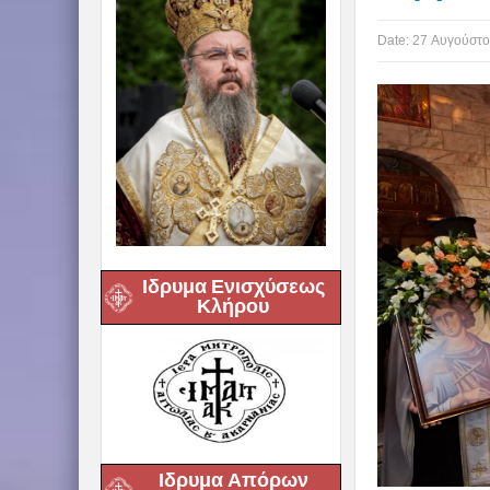
Date:
27 Αυγούστο
Ιδρυμα Ενισχύσεως
Κλήρου
Ιδρυμα Απόρων