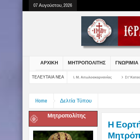
07 Αυγούστου, 2026
ΑΡΧΙΚΗ
ΜΗΤΡΟΠΟΛΙΤΗΣ
ΓΝΩΡΙΜΙΑ
ΤΕΛΕΥΤΑΙΑ ΝΕΑ
 Σωτήρος Χριστού στην Ι. Μ. Αιτωλοακαρνανίας
Στ’ Κατασκηνωτική Περίοδο
Home
Δελτία Τύπου
Μητροπολίτης
Η Εορτή
Μητρόπ