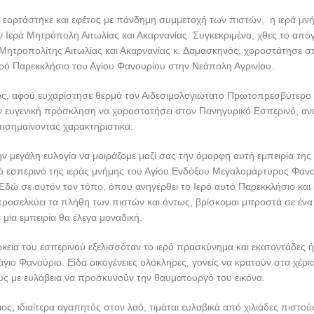
εορτάστηκε και εφέτος με πάνδημη συμμετοχή των πιστών, η ιερά μνή
 Ιερά Μητρόπολη Αιτωλίας και Ακαρνανίας. Συγκεκριμένα, χθες το από
Μητροπολίτης Αιτωλίας και Ακαρνανίας κ. Δαμασκηνός, χοροστάτησε σ
ρό Παρεκκλήσιο του Αγίου Φανουρίου στην Νεάπολη Αγρινίου.
ς, αφού ευχαρίστησε θερμά τον Αιδεσιμολογιώτατο Πρωτοπρεσβύτερο 
ην ευγενική πρόσκληση να χοροστατήσει στον Πανηγυρικό Εσπερινό, α
επισημαίνοντας χαρακτηριστικά:
 μεγάλη ευλογία να μοιράζομε μαζί σας την όμορφη αυτή εμπειρία τη
ό εσπερινό της ιεράς μνήμης του Αγίου Ενδόξου Μεγαλομάρτυρος Φαν
δώ σε αυτόν τον τόπο, όπου ανηγέρθει το Ιερό αυτό Παρεκκλήσιο και
ροσελκύει τα πλήθη των πιστών και όντως, βρίσκομαι μπροστά σε ένα 
 μία εμπειρία θα έλεγα μοναδική.
ρκεια του εσπερινού εξελισσόταν το ιερό προσκύνημα και εκατοντάδες 
άγιο Φανούριο. Είδα οικογένειες ολόκληρες, γονείς να κρατούν στα χέρια
ς με ευλάβεια να προσκυνούν την θαυματουργό του εικόνα.
ος, ιδιαίτερα αγαπητός στον λαό, τιμάται ευλαβικά από χιλιάδες πιστού