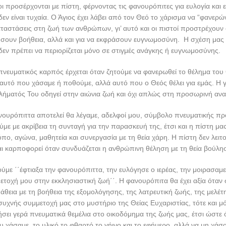
οι προσέρχονται με πίστη, φέρνοντας τις φανουρόπιτες για ευλογία και 
εν είναι τυχαία. Ο Άγιος έχει λάβει από τον Θεό το χάρισμα να “φανερ
ταστάσεις στη ζωή των ανθρώπων, γι’ αυτό και οι πιστοί προστρέχουν σ
ήσουν βοήθεια, αλλά και για να εκφράσουν ευγνωμοσύνη. H σχέση μας
δεν πρέπει να περιορίζεται μόνο σε στιγμές ανάγκης ή ευγνωμοσύνης.
νευματικός καρπός έρχεται όταν ζητούμε να φανερωθεί το θέλημα του
αυτό που χάσαμε ή ποθούμε, αλλά αυτό που ο Θεός θέλει για εμάς. Η 
λήματός Του οδηγεί στην αιώνια ζωή και όχι απλώς στη προσωρινή αν
ανουρόπιττα αποτελεί θα λέγαμε, αδελφοί μου, σύμβολο πνευματικής π
ε με ακρίβεια τη συνταγή για την παρασκευή της, έτσι και η πίστη μας
ο, αγώνα, μαθητεία και συνεργασία με τη θεία χάρη. Η πίστη δεν λειτο
και καρποφορεί όταν συνδυάζεται η ανθρώπινη θέληση με τη θεία βούλη
ύμε ΄΄έφτιαξα την φανουρόπιττα, την ευλόγησε ο ιερέας, την μοιρασαμε 
μετοχή μου στην εκκλησιαστική ζωή΄΄. Η φανουρόπιτα θα έχει αξία όταν
θεια με τη βοήθεια της εξομολόγησης, της λατρευτική ζωής, της μελέτη
συχνής συμμετοχή μας στο μυστήριο της Θείας Ευχαριστίας, τότε και μ
σει γερά πνευματικά θεμέλια στο οικοδόμημα της ζωής μας, έτσι ώστε 
 χάσαμε, το υλικό το φθαρτό το γήινο και το εφήμερο, αλλά να μη χάσ