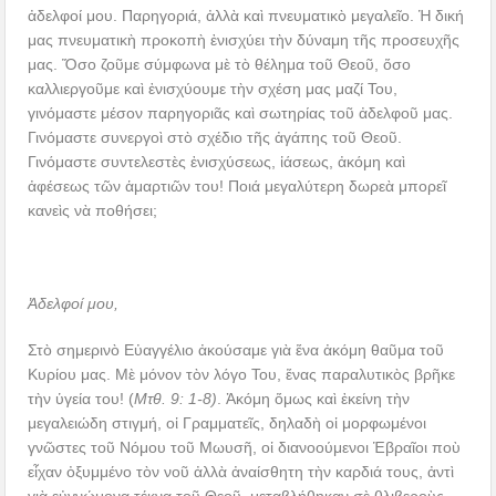
ἀδελφοί μου. Παρηγοριά, ἀλλὰ καὶ πνευματικὸ μεγαλεῖο. Ἡ δική
μας πνευματικὴ προκοπὴ ἐνισχύει τὴν δύναμη τῆς προσευχῆς
μας. Ὅσο ζοῦμε σύμφωνα μὲ τὸ θέλημα τοῦ Θεοῦ, ὅσο
καλλιεργοῦμε καὶ ἐνισχύουμε τὴν σχέση μας μαζί Του,
γινόμαστε μέσον παρηγοριᾶς καὶ σωτηρίας τοῦ ἀδελφοῦ μας.
Γινόμαστε συνεργοὶ στὸ σχέδιο τῆς ἀγάπης τοῦ Θεοῦ.
Γινόμαστε συντελεστὲς ἐνισχύσεως, ἰάσεως, ἀκόμη καὶ
ἀφέσεως τῶν ἁμαρτιῶν του! Ποιά μεγαλύτερη δωρεὰ μπορεῖ
κανεὶς νὰ ποθήσει;
Ἀδελφοί μου,
Στὸ σημερινὸ Εὐαγγέλιο ἀκούσαμε γιὰ ἕνα ἀκόμη θαῦμα τοῦ
Κυρίου μας. Μὲ μόνον τὸν λόγο Του, ἕνας παραλυτικὸς βρῆκε
τὴν ὑγεία του! (
Μτθ. 9: 1-8)
. Ἀκόμη ὅμως καὶ ἐκείνη τὴν
μεγαλειώδη στιγμή, οἱ Γραμματεῖς, δηλαδὴ οἱ μορφωμένοι
γνῶστες τοῦ Νόμου τοῦ Μωυσῆ, οἱ διανοούμενοι Ἑβραῖοι ποὺ
εἶχαν ὀξυμμένο τὸν νοῦ ἀλλὰ ἀναίσθητη τὴν καρδιά τους, ἀντὶ