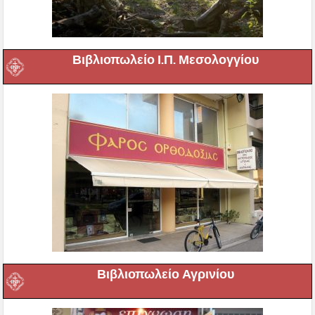
Βιβλιοπωλείο Ι.Π. Μεσολογγίου
Βιβλιοπωλείο Αγρινίου