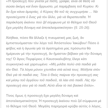
«
Ἡ προσευχὴ ποὺ γίνεται μὲ πίστη, γράφει, εἶναι σὲ θέση νὰ
σώσει ἀκόμη καὶ ἕναν ἄρρωστο, μὲ παρέμβαση τοῦ Κυρίου. Κι
ἂν ἔχει κάνει ἁμαρτίες, ὁ Κύριος θὰ τοῦ τὶς συγχωρήσει … Νὰ
προσεύχεστε ὁ ἕνας γιὰ τὸν ἄλλο, γιὰ νὰ θεραπευτεῖτε. Ἡ
παράκληση ἐκείνου ποὺ ζεῖ σύμφωνα μὲ τὸ θέλημα τοῦ Θεοῦ
ἔχει μεγάλη δύναμη καὶ ἀποτελεσματικότητα
» (
5: 15-16)
.
Ἀλήθεια, πόσο θὰ ἄλλαζε ἡ πνευματική μας ζωή, ἂν
ἐμπιστευόμασταν τὸν λόγο τοῦ Ἀπόστολου Ἰακώβου! Πόσο ὁ
φόβος καὶ ἡ ἀγωνία γιὰ τὰ ἀγαπημένα μας πρόσωπα θὰ
ἡμέρευαν μὲ τὴν προσευχή, ἂν ἤμασταν βέβαιοι γιὰ τὴν δύναμη
της! Ὁ ἅγιος Πορφύριος ὁ Καυσοκαλυβίτης ἔλεγε κάτι
συγκινητικὸ καὶ χαριτωμένο: «
Μὴ μιλᾶτε πολὺ στὰ παιδιὰ γιὰ
τὸν Θεό. Τὰ λόγια μόνον χτυπᾶνε στὰ αὐτιά τους. Μιλῆστε στὸν
Θεὸ γιὰ τὰ παιδιά σας. Τότε ὁ Θεὸς παίρνει τὴν προσευχή σας
καὶ μέσῳ τοῦ ἀγγέλου τοῦ παιδιοῦ, τὰ λέει στὸ παιδί. Λὲς τὴν
προσευχή σου γιὰ τὸ παιδί; Αὐτὸ εἶναι τὸ πιὸ βασικὸ ὅπλο
».
Τίνος ὅμως ἡ προσευχὴ ἔχει μεγάλη δύναμη καὶ
ἀποτελεσματικότητα; Ἡ προσευχὴ ἐκείνου ποὺ ζεῖ σύμφωνα μὲ
τὸ θέλημα τοῦ Θεοῦ. Μεγάλη παρηγοριὰ κρύβει αὐτὸς ὁ λόγος,