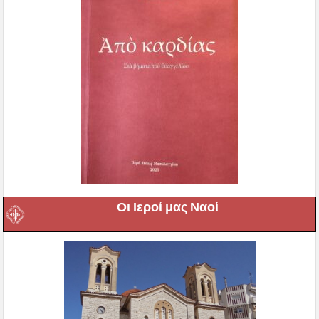
Οι Ιεροί μας Ναοί