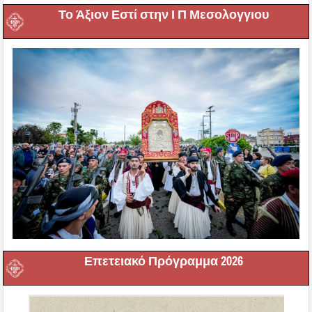
Το Άξιον Εστί στην Ι Π Μεσολογγιου
Επετειακό Πρόγραμμα 2026