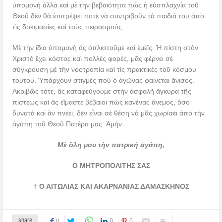
ὑπομονὴ ἀλλὰ καὶ μὲ τὴν βεβαιότητα πὼς ἡ εὐσπλαχνία τοῦ
Θεοῦ δὲν θὰ ἐπιτρέψει ποτὲ νὰ συντριβοῦν τὰ παιδιά του ἀπὸ
τὶς δοκιμασίες καὶ τοὺς πειρασμούς.
Μὲ τὴν ἴδια ὑπομονὴ ἂς ὁπλιστοῦμε καὶ ἐμεῖς. Ἡ πίστη στὸν
Χριστὸ ἔχει κόστος καὶ πολλὲς φορές, μᾶς φέρνει σὲ
σύγκρουση μὲ τὴν νοοτροπία καὶ τὶς πρακτικὲς τοῦ κόσμου
τούτου. Ὑπάρχουν στιγμὲς ποὺ ὁ ἀγῶνας φαίνεται ἄνισος.
Ἀκριβῶς τότε, ἂς καταφεύγουμε στὴν ἀσφαλῆ ἄγκυρα τῆς
πίστεως καί ἂς εἴμαστε βέβαιοι πὼς κανένας ἄνεμος, ὅσο
δυνατὰ καί ἂν πνέει, δὲν εἶναι σὲ θέση νὰ μᾶς χωρίσει ἀπὸ τὴν
ἀγάπη τοῦ Θεοῦ Πατέρα μας. Ἀμήν.
Μὲ ὅλη μου τὴν πατρικὴ ἀγάπη,
Ο ΜΗΤΡΟΠΟΛΙΤΗΣ ΣΑΣ
† Ο ΑΙΤΩΛΙΑΣ ΚΑΙ ΑΚΑΡΝΑΝΙΑΣ ΔΑΜΑΣΚΗΝΟΣ
share
0
0
0