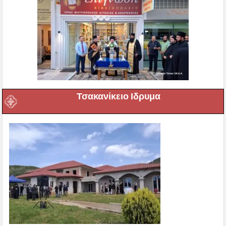
Τσακανίκειο Ιδρυμα