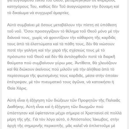
γιὰ εὐγνώμονα τέκνα τοῦ Θεοῦ, μεταβλήθηκαν σὲ θλιβεροὺς
κατηγόρους Του, καθὼς δὲν Τοῦ ἀναγνώρισαν τὴν δύναμη καὶ
τὸ δικαίωμα νὰ συγχωρεῖ ἁμαρτίες.
Αὐτὸ συμβαίνει μὲ ὅσους μεταβάλουν τὴν πίστη σὲ ὑπόθεση
τοῦ νοῦ. Ὅσοι προσεγγίζουν τὸ θέλημα τοῦ Θεοῦ μόνο μὲ τὴν
διάνοιά τους, χωρὶς νὰ φροντίζουν τὴν κάθαρση τῆς καρδιᾶς
τους ἀπὸ τὰ ἐλαττώματα καὶ τὰ πάθη τους, δὲν θὰ νιώσουν
ποτὲ τὴν γαλήνη καὶ τὴν χαρὰ τῆς σχέσεώς τους μὲ τὸ
πρόσωπο τοῦ Θεοῦ καὶ δὲν θὰ ἀντιληφθοῦν ποτὲ τὰ διαρκῆ
θαύματα ποὺ συμβαίνουν γύρω μας. Ἀντίθετα, θὰ χλευάζουν
καὶ θὰ διώκουν ἐκείνους ποὺ μιλοῦν γιὰ τὴν ἀλήθεια ἀπὸ τὸ
περίσσευμα τῆς φωτισμένης τους καρδιᾶς, μέσα στὴν ὁποίαν
ἐπέτρεψαν, μὲ τὸν πνευματικό τους ἀγῶνα, νὰ κατοικήσει ἡ
Θεία Χάρις.
Αὐτὴ εἶναι ἡ ἐξήγηση τῶν διώξεων τῶν Προφητῶν τῆς Παλαιᾶς
Διαθήκης. Αὐτὴ εἶναι καὶ ἡ ἐξήγηση τῶν διωγμῶν ποὺ
ὑπέστησαν καὶ ὑφίστανται μέχρι σήμερα οἱ Χριστιανοὶ σὲ πολλὰ
μέρη τῆς γῆς. Γιὰ τὸν λόγο αὐτό, ὁ Ἀπόστολος Ἰάκωβος, στὴν
ἀρχὴ τῆς σημερινῆς περικοπῆς, μᾶς καλεῖ νὰ ὁπλιστοῦμε μὲ