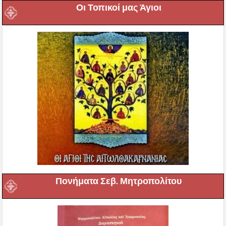
Οι Τοπικοί μας Άγιοι
Πονήματα Σεβ. Μητροπολίτου