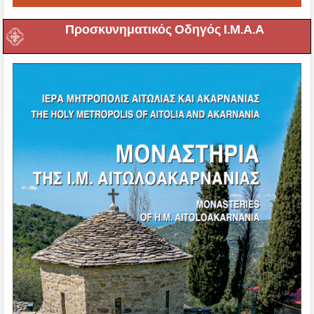
Προσκυνηματικός Οδηγός Ι.Μ.Α.Α