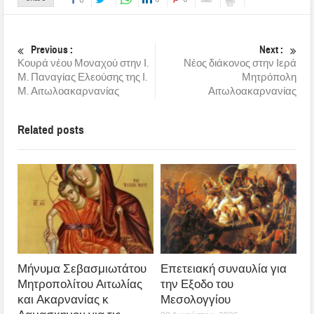
Previous :
Next :
Κουρά νέου Μοναχού στην Ι.
Νέος διάκονος στην Ιερά
Μ. Παναγίας Ελεούσης της Ι.
Μητρόπολη
Μ. Αιτωλοακαρνανίας
Αιτωλοακαρνανίας
Related posts
Μήνυμα Σεβασμιωτάτου
Επετειακή συναυλία για
Μητροπολίτου Αιτωλίας
την Εξοδο του
και Ακαρνανίας κ
Μεσολογγίου