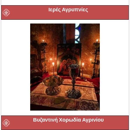
Ιερές Αγρυπνίες
Βυζαντινή Χορωδία Αγρινίου