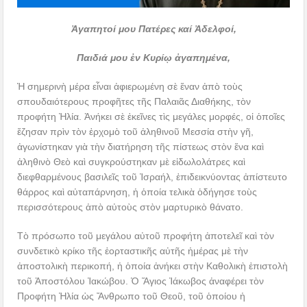
Ἀγαπητοί μου Πατέρες καί Ἀδελφοί,
Παιδιά μου ἐν Κυρίῳ ἀγαπημένα,
Ἡ σημερινὴ μέρα εἶναι ἀφιερωμένη σὲ ἕναν ἀπὸ τοὺς
σπουδαιότερους προφῆτες τῆς Παλαιᾶς Διαθήκης, τὸν
προφήτη Ἠλία. Ἀνήκει σὲ ἐκεῖνες τὶς μεγάλες μορφές, οἱ ὁποῖες
ἔζησαν πρὶν τὸν ἐρχομὸ τοῦ ἀληθινοῦ Μεσσία στὴν γῆ,
ἀγωνίστηκαν γιὰ τὴν διατήρηση τῆς πίστεως στὸν ἕνα καὶ
ἀληθινὸ Θεὸ καὶ συγκρούστηκαν μὲ εἰδωλολάτρες καὶ
διεφθαρμένους βασιλεῖς τοῦ Ἰσραήλ, ἐπιδεικνύοντας ἀπίστευτο
θάρρος καὶ αὐταπάρνηση, ἡ ὁποία τελικὰ ὁδήγησε τοὺς
περισσότερους ἀπὸ αὐτοὺς στὸν μαρτυρικὸ θάνατο.
Τὸ πρόσωπο τοῦ μεγάλου αὐτοῦ προφήτη ἀποτελεῖ καὶ τὸν
συνδετικὸ κρίκο τῆς ἑορταστικῆς αὐτῆς ἡμέρας μὲ τὴν
ἀποστολικὴ περικοπή, ἡ ὁποία ἀνήκει στὴν Καθολικὴ ἐπιστολὴ
τοῦ Ἀποστόλου Ἰακώβου. Ὁ Ἅγιος Ἰάκωβος ἀναφέρει τὸν
Προφήτη Ἠλία ὡς Ἄνθρωπο τοῦ Θεοῦ, τοῦ ὁποίου ἡ