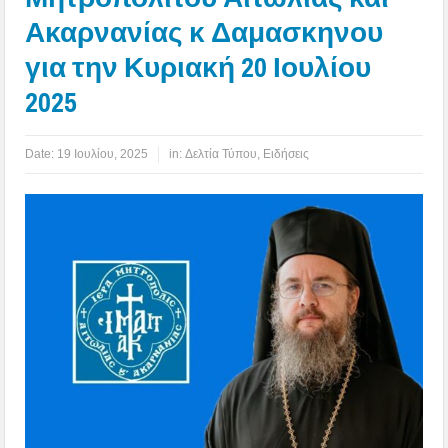
Ακαρνανίας κ Δαμασκηνου
για την Κυριακή 20 Ιουλίου
2025
Date:
19 Ιουλίου, 2025
in:
Δελτία Τύπου
,
Ειδήσεις