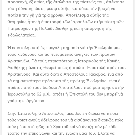
προσευχή, ἐξ αἰτίας τῆς ἀταλάντευτης πίστεώς του, ἀπέκτησε
τόση δύναμη, ὥστε, μέσῳ αὐτῆς, ἐμπόδισε τὴν βροχὴ νὰ
ποτίσει τὴν γῆ γιὰ τρία χρόνια. Ἀποτέλεσμα αὐτῆς τῆς
θεομηνίας ἦταν ἡ ἐπιστροφὴ τῶν Ἰσραηλιτῶν στὴν πίστη τῶν
Πατριαρχῶν τῆς Παλαιᾶς Διαθήκης καὶ ἡ ἀπάρνηση τῆς
εἰδωλολατρίας.
Ἡ ἐπιστολὴ αὐτὴ ἔχει μεγάλη σημασία γιὰ τὴν Ἐκκλησία μας,
τοὺς κινδύνους καὶ τὶς πνευματικὲς ἀνάγκες τῶν πρώτων
Χριστιανῶν. Γιὰ τοὺς περισσότερους ἱστορικοὺς τῆς Καινῆς
Διαθήκης μάλιστα, θεωρεῖται ὡς ἡ πρώτη Ἐπιστολὴ πρὸς τοὺς
Χριστιανούς. Καὶ αὐτὸ διότι ὁ Ἀποστόλους Ἰάκωβος, ἕνα ἀπὸ
τὰ σημαντικότερα πρόσωπα τῆς πρώτης Ἐκκλησίας, εἶναι ὁ
πρῶτος ἀπὸ τοὺς δώδεκα Ἀποστόλους ποὺ μαρτύρησε στὴν
Ἱερουσαλὴμ τὸ 62 μ.Χ., ὁπότε ἡ Ἐπιστολή του δὲν μπορεῖ νὰ
γράφτηκε ἀργότερα.
Στὴν Ἐπιστολή, ὁ Ἀπόστολος Ἰάκωβος ἐπιδιώκει νὰ πείσει
τοὺς χριστιανοὺς ἀδελφούς του νὰ αἰσθάνονται διαρκῶς πὼς
ζοῦν μέσα στὸ φῶς τοῦ Χριστοῦ καὶ νὰ ἀναζητοῦν μὲ κάθε
τρόπο τὴν ἐπικοινωνία καὶ τὴν ἕνωση μαζί Του. Ἐλᾶτε νὰ