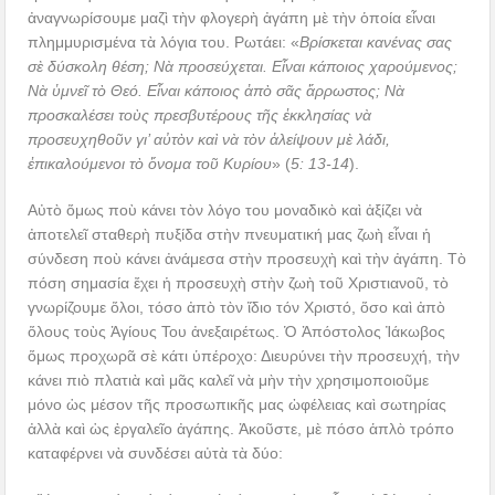
ἀναγνωρίσουμε μαζὶ τὴν φλογερὴ ἀγάπη μὲ τὴν ὁποία εἶναι
πλημμυρισμένα τὰ λόγια του. Ρωτάει: «
Βρίσκεται κανένας σας
σὲ δύσκολη θέση; Νὰ προσεύχεται. Εἶναι κάποιος χαρούμενος;
Νὰ ὑμνεῖ τὸ Θεό. Εἶναι κάποιος ἀπὸ σᾶς ἄρρωστος; Νὰ
προσκαλέσει τοὺς πρεσβυτέρους τῆς ἐκκλησίας νὰ
προσευχηθοῦν γι’ αὐτὸν καὶ νὰ τὸν ἀλείψουν μὲ λάδι,
ἐπικαλούμενοι τὸ ὄνομα τοῦ Κυρίου
» (
5: 13-14
).
Αὐτὸ ὅμως ποὺ κάνει τὸν λόγο του μοναδικὸ καὶ ἀξίζει νὰ
ἀποτελεῖ σταθερὴ πυξίδα στὴν πνευματική μας ζωὴ εἶναι ἡ
σύνδεση ποὺ κάνει ἀνάμεσα στὴν προσευχὴ καὶ τὴν ἀγάπη. Τὸ
πόση σημασία ἔχει ἡ προσευχὴ στὴν ζωὴ τοῦ Χριστιανοῦ, τὸ
γνωρίζουμε ὅλοι, τόσο ἀπὸ τὸν ἴδιο τόν Χριστό, ὅσο καὶ ἀπὸ
ὅλους τοὺς Ἁγίους Του ἀνεξαιρέτως. Ὁ Ἀπόστολος Ἰάκωβος
ὅμως προχωρᾶ σὲ κάτι ὑπέροχο: Διευρύνει τὴν προσευχή, τὴν
κάνει πιὸ πλατιὰ καὶ μᾶς καλεῖ νὰ μὴν τὴν χρησιμοποιοῦμε
μόνο ὡς μέσον τῆς προσωπικῆς μας ὠφέλειας καὶ σωτηρίας
ἀλλὰ καὶ ὡς ἐργαλεῖο ἀγάπης. Ἀκοῦστε, μὲ πόσο ἁπλὸ τρόπο
καταφέρνει νὰ συνδέσει αὐτὰ τὰ δύο: