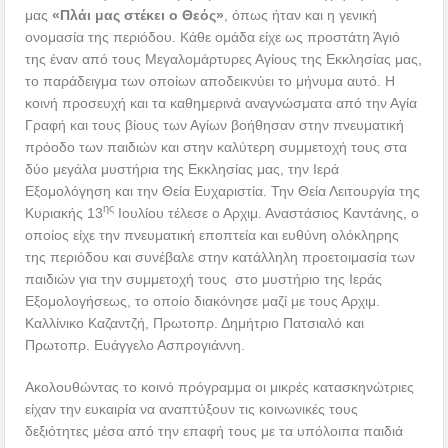
μας
«Πλάι μας στέκει ο Θεός»
, όπως ήταν και η γενική
ονομασία της περιόδου. Κάθε ομάδα είχε ως προστάτη Άγιό
της έναν από τους Μεγαλομάρτυρες Αγίους της Εκκλησίας μας,
το παράδειγμα των οποίων αποδεικνύει το μήνυμα αυτό. Η
κοινή προσευχή και τα καθημερινά αναγνώσματα από την Αγία
Γραφή και τους βίους των Αγίων βοήθησαν στην πνευματική
πρόοδο των παιδιών και στην καλύτερη συμμετοχή τους στα
δύο μεγάλα μυστήρια της Εκκλησίας μας, την Ιερά
Εξομολόγηση και την Θεία Ευχαριστία. Την Θεία Λειτουργία της
ης
Κυριακής 13
Ιουλίου τέλεσε ο Αρχιμ. Αναστάσιος Καντάνης, ο
οποίος είχε την πνευματική εποπτεία και ευθύνη ολόκληρης
της περιόδου και συνέβαλε στην κατάλληλη προετοιμασία των
παιδιών για την συμμετοχή τους στο μυστήριο της Ιεράς
Εξομολογήσεως, το οποίο διακόνησε μαζί με τους Αρχιμ.
Καλλίνικο Καζαντζή, Πρωτοπρ. Δημήτριο Πατσιαλό και
Πρωτοπρ. Ευάγγελο Ασπρογιάννη.
Ακολουθώντας το κοινό πρόγραμμα οι μικρές κατασκηνώτριες
είχαν την ευκαιρία να αναπτύξουν τις κοινωνικές τους
δεξιότητες μέσα από την επαφή τους με τα υπόλοιπα παιδιά