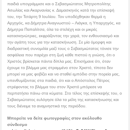
παιδιά υπογράμμισε και ο Σεβασμιώτατος Μητροπολίτης
Αιτωλίας και Ακαρνανίας κ. Δαμασκηνός κατά την επίσκεψή
του, την Τετάρτη 9 Ιουλίου. Τον υποδέχθηκαν θερμά η
Αρχηγός, κα Δήμητρα Αναγνωστού – Λιάγκα, η Υπαρχηγός, κα
Δήμητρα Παπαλίτσα, όλα τα στελέχη και οι μικρές
κατασκηνώτριες, εκφράζοντας την χαρά, τον ενθουσιασμό και
την αγάπη τους για την κατασκήνωση. Σε μία όμορφη και
διαδραστική συνομιλία μαζί τους ο Σεβασμιώτατος τόνισε την
ασφάλεια που παρέχει στη ζωή κάθε πιστού η γνώση, ότι ο
Χριστός βρίσκεται πάντα δίπλα μας. Επισήμανε ότι, όταν
έχουμε το βλέμμα μας στραμμένο στον Χριστό, τίποτα δεν
μπορεί να μας φοβίζει και να σταθεί εμπόδιο στην πορεία μας,
υπενθυμίζοντας στα παιδιά, ότι και ο Απόστολος Πέτρος
στρέφοντας το βλέμμα του στον Χριστό μπόρεσε να
περπατήσει πάνω στα κύματα. Στο τέλος της επίσκεψής του, ο
Σεβασμιώτατος ευλόγησε όλα τα μέλη της κατασκήνωσης και
τους διένειμε τα αναμνηστικά της περιόδου.
Μπορείτε να δείτε φωτογραφίες στον ακόλουθο
σύνδεσμο