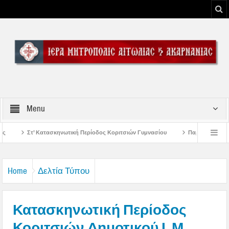
Menu
ή Περίοδος Κοριτσιών Γυμνασίου
Παρακλήσεις πρώτης εβδομάδος Δεκαπεντα
του Μεσολογγίου
Μήνυμα Σεβασμιωτάτου Μητροπολίτου Αιτωλίας και Ακαρναν
Home
Δελτία Τύπου
Κατασκηνωτική Περίοδος
Κοριτσιών Δημοτικού Ι. Μ.