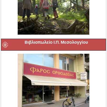
Βιβλιοπωλείο Ι.Π. Μεσολογγίου