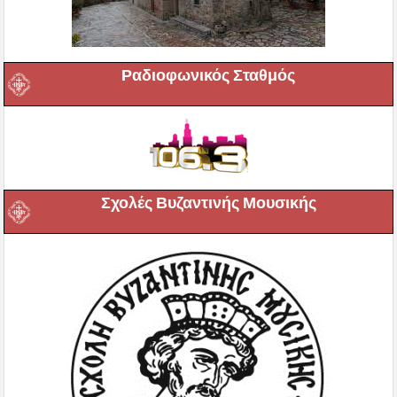
Ραδιοφωνικός Σταθμός
Σχολές Βυζαντινής Μουσικής