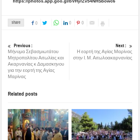
https://photos.app.goo.gl/bVHyrZv54NHSbowc6
share
0
0
0
Previous :
Next :
Μήνυμα Σεβασμιωτάτου
Η εορτή της Αγίας Μαρίνας
Μητροπολίτου Αιτωλίας και
στην Ι. Μ. Αιτωλοακαρνανίας
Ακαρνανίας κ Δαμασκηνου
για την εορτή της Αγίας
Μαρίνας
Related posts