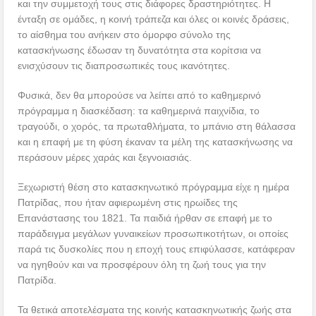
και την συμμετοχή τους στις διάφορες δραστηριότητες. Η
ένταξη σε ομάδες, η κοινή τράπεζα και όλες οι κοινές δράσεις,
το αίσθημα του ανήκειν στο όμορφο σύνολο της
κατασκήνωσης έδωσαν τη δυνατότητα στα κορίτσια να
ενισχύσουν τις διαπροσωπικές τους ικανότητες.
Φυσικά, δεν θα μπορούσε να λείπει από το καθημερινό
πρόγραμμα η διασκέδαση: τα καθημερινά παιχνίδια, το
τραγούδι, ο χορός, τα πρωταθλήματα, το μπάνιο στη θάλασσα
και η επαφή με τη φύση έκαναν τα μέλη της κατασκήνωσης να
περάσουν μέρες χαράς και ξεγνοιασιάς.
Ξεχωριστή θέση στο κατασκηνωτικό πρόγραμμα είχε η ημέρα
Πατρίδας, που ήταν αφιερωμένη στις ηρωίδες της
Επανάστασης του 1821. Τα παιδιά ήρθαν σε επαφή με το
παράδειγμα μεγάλων γυναικείων προσωπικοτήτων, οι οποίες
παρά τις δυσκολίες που η εποχή τους επιφύλασσε, κατάφεραν
να ηγηθούν και να προσφέρουν όλη τη ζωή τους για την
Πατρίδα.
Τα θετικά αποτελέσματα της κοινής κατασκηνωτικής ζωής στα