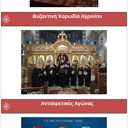
Βυζαντινή Χορωδία Αγρινίου
Αντιαιρετικός Αγώνας