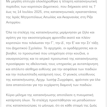
Με μεγάλη επιτυχία ολοκληρώθηκε η τέταρτη κατασκηνωτική
περίοδος των κοριτσιών Δημοτικού, που διήρκεσε από τις 7
έως τις 14 Ιουλίου 2025, στις κατασκηνωτικές εγκαταστάσεις
της Ιεράς Μητροπόλεως Αιτωλίας και Ακαρνανίας στη Ρίζα
Αντιρρίου.
Όλα τα στελέχη της κατασκήνωσης μερίμνησαν με ζήλο και
αγάπη για την εικοσιτετράωρη φροντίδα εκατό και πλέον
κοριτσιών που τελείωσαν την Γ’, την Δ’, την Ε’ και την Στ’ τάξη
του Δημοτικού Σχολείου. Το αρχηγείο, οι ομαδάρχισσες και οι
βοηθοί, το προσωπικό που υπηρέτησε στην κουζίνα, ο
ναυαγοσώστης και το ιατρικό προσωπικό της κατασκήνωσης
προσέφεραν τις εθελοντικές τους υπηρεσίες με αυταπάρνηση
και απόλυτο αίσθημα ευθύνης για την ασφάλεια των παιδιών
και την πολυεπίπεδη κατάρτισή τους. Ο γενικός υπεύθυνος
της κατασκήνωσης, Αρχιμ. Ιωσήφ Ζωγράφος, φρόντισε για όλα
όσα απαιτούνταν για την ευχάριστη διαμονή των παιδιών.
Κύριο μέλημα της κατασκήνωσης αποτέλεσε η πνευματική
κατάρτιση όλων. Τα στελέχη προσπάθησαν να μεταδώσουν
στις κατασκηνώτριες το μήνυμα, ότι σε κάθε στιγμή της ζωής