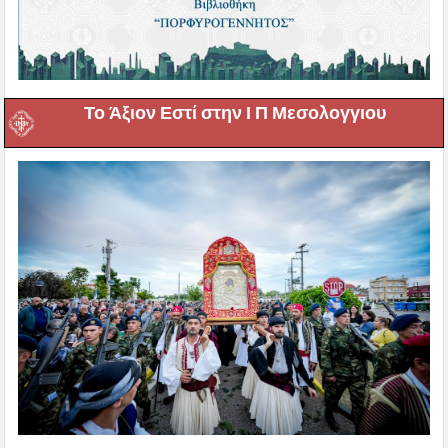
Το Άξιον Εστί στην Ι Π Μεσολογγιου