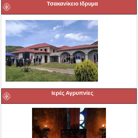
Τσακανίκειο Ιδρυμα
Ιερές Αγρυπνίες