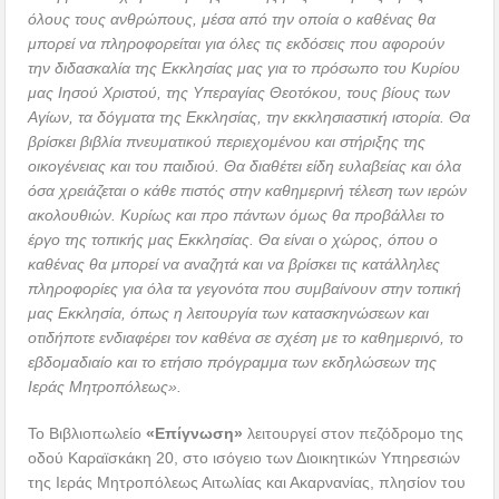
όλους τους ανθρώπους, μέσα από την οποία ο καθένας θα
μπορεί να πληροφορείται για όλες τις εκδόσεις που αφορούν
την διδασκαλία της Εκκλησίας μας για το πρόσωπο του Κυρίου
μας Ιησού Χριστού, της Υπεραγίας Θεοτόκου, τους βίους των
Αγίων, τα δόγματα της Εκκλησίας, την εκκλησιαστική ιστορία. Θα
βρίσκει βιβλία πνευματικού περιεχομένου και στήριξης της
οικογένειας και του παιδιού. Θα διαθέτει είδη ευλαβείας και όλα
όσα χρειάζεται ο κάθε πιστός στην καθημερινή τέλεση των ιερών
ακολουθιών. Κυρίως και προ πάντων όμως θα προβάλλει το
έργο της τοπικής μας Εκκλησίας. Θα είναι ο χώρος, όπου ο
καθένας θα μπορεί να αναζητά και να βρίσκει τις κατάλληλες
πληροφορίες για όλα τα γεγονότα που συμβαίνουν στην τοπική
μας Εκκλησία, όπως η λειτουργία των κατασκηνώσεων και
οτιδήποτε ενδιαφέρει τον καθένα σε σχέση με το καθημερινό, το
εβδομαδιαίο και το ετήσιο πρόγραμμα των εκδηλώσεων της
Ιεράς Μητροπόλεως».
Το Βιβλιοπωλείο
«Επίγνωση»
λειτουργεί στον πεζόδρομο της
οδού Καραϊσκάκη 20, στο ισόγειο των Διοικητικών Υπηρεσιών
της Ιεράς Μητροπόλεως Αιτωλίας και Ακαρνανίας, πλησίον του