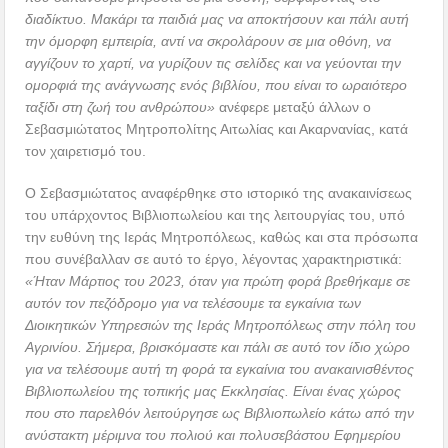
διαδίκτυο. Μακάρι τα παιδιά μας να αποκτήσουν και πάλι αυτή
την όμορφη εμπειρία, αντί να σκρολάρουν σε μια οθόνη, να
αγγίζουν το χαρτί, να γυρίζουν τις σελίδες και να γεύονται την
ομορφιά της ανάγνωσης ενός βιβλίου, που είναι το ωραιότερο
ταξίδι στη ζωή του ανθρώπου»
ανέφερε μεταξύ άλλων ο
Σεβασμιώτατος Μητροπολίτης Αιτωλίας και Ακαρνανίας, κατά
τον χαιρετισμό του.
Ο Σεβασμιώτατος αναφέρθηκε στο ιστορικό της ανακαινίσεως
του υπάρχοντος Βιβλιοπωλείου και της λειτουργίας του, υπό
την ευθύνη της Ιεράς Μητροπόλεως, καθώς και στα πρόσωπα
που συνέβαλλαν σε αυτό το έργο, λέγοντας χαρακτηριστικά:
«Ήταν Μάρτιος του 2023, όταν για πρώτη φορά βρεθήκαμε σε
αυτόν τον πεζόδρομο για να τελέσουμε τα εγκαίνια των
Διοικητικών Υπηρεσιών της Ιεράς Μητροπόλεως στην πόλη του
Αγρινίου. Σήμερα, βρισκόμαστε και πάλι σε αυτό τον ίδιο χώρο
για να τελέσουμε αυτή τη φορά τα εγκαίνια του ανακαινισθέντος
Βιβλιοπωλείου της τοπικής μας Εκκλησίας. Είναι ένας χώρος
που στο παρελθόν λειτούργησε ως Βιβλιοπωλείο κάτω από την
ανύστακτη μέριμνα του πολιού και πολυσεβάστου Εφημερίου