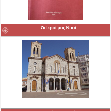
Οι Ιεροί μας Ναοί