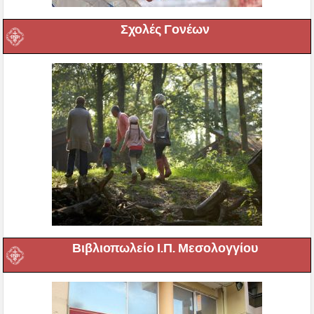
Σχολές Γονέων
Βιβλιοπωλείο Ι.Π. Μεσολογγίου