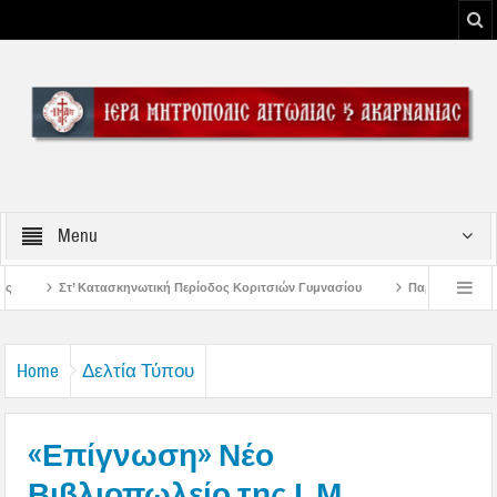
Menu
κή Περίοδος Κοριτσιών Γυμνασίου
Παρακλήσεις πρώτης εβδομάδος Δεκαπεντ
 του Μεσολογγίου
Μήνυμα Σεβασμιωτάτου Μητροπολίτου Αιτωλίας και Ακαρνα
Home
Δελτία Τύπου
«Επίγνωση» Νέο
Βιβλιοπωλείο της Ι. Μ.