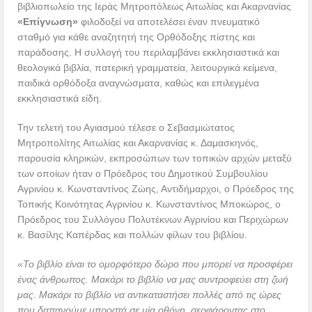
βιβλιοπωλείο της Ιεράς Μητροπόλεως Αιτωλίας και Ακαρνανίας
«Επίγνωση»
φιλοδοξεί να αποτελέσει έναν πνευματικό
σταθμό για κάθε αναζητητή της Ορθόδοξης πίστης και
παράδοσης. Η συλλογή του περιλαμβάνει εκκλησιαστικά και
θεολογικά βιβλία, πατερική γραμματεία, λειτουργικά κείμενα,
παιδικά ορθόδοξα αναγνώσματα, καθώς και επιλεγμένα
εκκλησιαστικά είδη.
Την τελετή του Αγιασμού τέλεσε ο Σεβασμιώτατος
Μητροπολίτης Αιτωλίας και Ακαρνανίας κ. Δαμασκηνός,
παρουσία κληρικών, εκπροσώπων των τοπικών αρχών μεταξύ
των οποίων ήταν ο Πρόεδρος του Δημοτικού Συμβουλίου
Αγρινίου κ. Κωνσταντίνος Ζώης, Αντιδήμαρχοι, ο Πρόεδρος της
Τοπικής Κοινότητας Αγρινίου κ. Κωνσταντίνος Μποκώρος, ο
Πρόεδρος του Συλλόγου Πολυτέκνων Αγρινίου και Περιχώρων
κ. Βασίλης Καπέρδας και πολλών φίλων του βιβλίου.
«Το βιβλίο είναι το ομορφότερο δώρο που μπορεί να προσφέρει
ένας άνθρωπος. Μακάρι το βιβλίο να μας συντροφεύει στη ζωή
μας. Μακάρι το βιβλίο να αντικαταστήσει πολλές από τις ώρες
που δαπανούμε μπροστά σε μία οθόνη, σερφάροντας στο