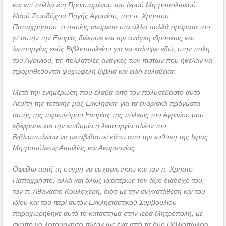
και επί πολλά έτη Προϊσταμένου του Ιερού Μητροπολιτικού
Ναού Ζωοδόχου Πηγής Αγρινίου, του π. Χρήστου
Παπαχρήστου, ο οποίος ανάμεσα στα άλλα πολλά οράματα του
γι’ αυτήν την Ενορία, διέκρινε και την ανάγκη ιδρύσεως και
λειτουργίας ενός Βιβλιοπωλείου για να καλύψει εδώ, στην πόλη
του Αγρινίου, τις πολλαπλές ανάγκες των πιστών που ήθελαν να
προμηθεύονται ψυχωφελή βιβλία και είδη ευλαβείας.
Μετά την ενημέρωση που έλαβα από τον πολυσέβαστο αυτό
Λευίτη της τοπικής μας Εκκλησίας για τα ενοριακά πράγματα
αυτής της περιωνύμου Ενορίας της πόλεως του Αγρινίου μου
εξέφρασε και την επιθυμία η λειτουργία πλέον του
Βιβλιοπωλείου να μεταβιβαστεί κάτω από την ευθύνη της Ιεράς
Μητροπόλεως Αιτωλίας και Ακαρνανίας.
Οφείλω αυτή τη στιγμή να ευχαριστήσω και τον π. Χρήστο
Παπαχρήστο, αλλά και όλως ιδιαιτέρως τον άξιο διάδοχό του,
τον π. Αθανάσιο Κουλοχέρη, διότι με την συγκατάθεση και του
ιδίου και του περί αυτόν Εκκλησιαστικού Συμβουλίου
παραχωρήθηκε αυτό το κατάστημα στην Ιερά Μητρόπολη, με
σκοπό να λειτουργήσει πλέον ως ένα από τα δύο Βιβλιοπωλεία