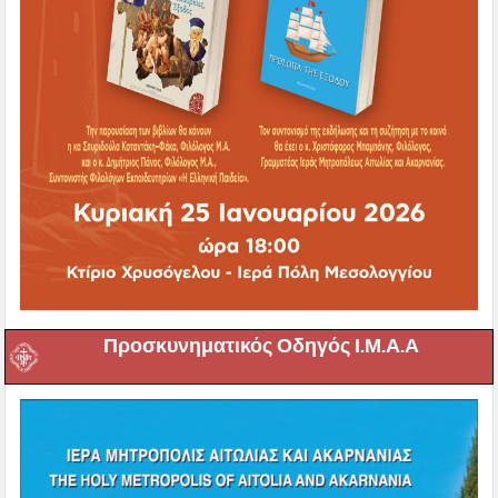
Προσκυνηματικός Οδηγός Ι.Μ.Α.Α