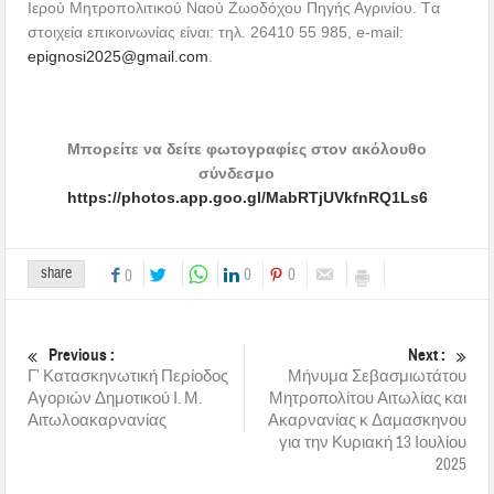
Ιερού Μητροπολιτικού Ναού Ζωοδόχου Πηγής Αγρινίου. Tα
στοιχεία επικοινωνίας είναι: τηλ. 26410 55 985, e-mail:
epignosi2025@gmail.com
.
Μπορείτε να δείτε φωτογραφίες στον ακόλουθο
σύνδεσμο
https://photos.app.goo.gl/MabRTjUVkfnRQ1Ls6
share
0
0
0
Previous :
Next :
Γ’ Κατασκηνωτική Περίοδος
Μήνυμα Σεβασμιωτάτου
Αγοριών Δημοτικού Ι. Μ.
Μητροπολίτου Αιτωλίας και
Αιτωλοακαρνανίας
Ακαρνανίας κ Δαμασκηνου
για την Κυριακή 13 Ιουλίου
2025