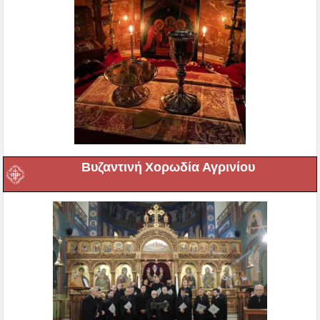
Βυζαντινή Χορωδία Αγρινίου