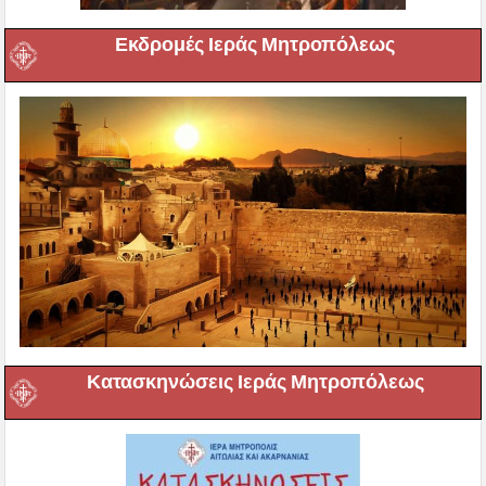
Εκδρομές Ιεράς Μητροπόλεως
Κατασκηνώσεις Ιεράς Μητροπόλεως