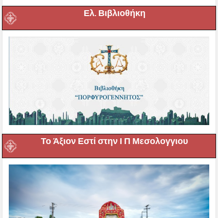
Ελ. Βιβλιοθήκη
Το Άξιον Εστί στην Ι Π Μεσολογγιου