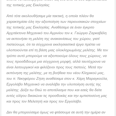
της τοπικής μας Εκκλησίας.
Από τότε ακολουθήσαμε μία τακτική, η οποία πλέον θα
χαρακτηρίσει όλη την αξιοποίηση των περιουσιακών στοιχείων
της τοπικής μας Εκκλησίας. Αναθέσαμε σε έναν έγκριτο
Αρχιτέκτονα Μηχανικό του Αγρινίου τον κ. Γεώργιο Ζαρκαβέλη
να εκπονήσει τη μελέτη της ανακαινίσεως του χώρου, γιατί
πιστεύουμε, ότι τα σύγχρονα εκκλησιαστικά έργα πρέπει να
υλοποιούνται επί τη βάση μιας ολοκληρωμένης μελέτης. Με τον
τρόπο αυτό μπορούμε να αξιοποιούμε όλους τους χώρους, να
τους προσδίδουμε μια σύγχρονη μορφή, αλλά ταυτόχρονα να
είναι λειτουργικοί και φιλόξενοι προς τους πιστούς. Μετά την
εκπόνηση της μελέτης, με τη βοήθεια του νέου Κληρικού μας,
του π. Νικηφόρου Ζήση αναθέσαμε στον κ. Χάρη Μαραγκούλα,
Εργολάβο Μηχανικό να αναλάβει την υλοποίηση αυτής της
μελέτης. Δόξα τω Θεώ το αποτέλεσμα που και εσείς θα δείτε
εντός ολίγου δικαιώνει τις προσδοκίες και την εμπιστοσύνη μας
και προς τον Μελετητή και προς τον Εργολάβο.
Δεν θα μπορούσαμε όμως να φτάσουμε σε αυτή την ημέρα αν