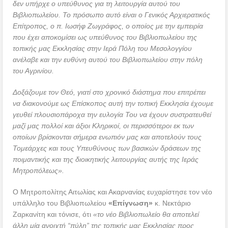
δεν υπήρχε ο υπεύθυνος για τη λειτουργία αυτού του
Βιβλιοπωλείου. Το πρόσωπο αυτό είναι ο Γενικός Αρχιερατικός
Επίτροπος, ο π. Ιωσήφ Ζωγράφος, ο οποίος με την εμπειρία
που έχει αποκομίσει ως υπεύθυνος του Βιβλιοπωλείου της
τοπικής μας Εκκλησίας στην Ιερά Πόλη του Μεσολογγίου
ανέλαβε και την ευθύνη αυτού του Βιβλιοπωλείου στην πόλη
του Αγρινίου.
Δοξάζουμε τον Θεό, γιατί στο χρονικό διάστημα που επιτρέπει
να διακονούμε ως Επίσκοπος αυτή την τοπική Εκκλησία έχουμε
γευθεί πλουσιοπάροχα την ευλογία Του να έχουν συστρατευθεί
μαζί μας πολλοί και άξιοι Κληρικοί, οι περισσότεροι εκ των
οποίων βρίσκονται σήμερα ενωπιόν μας και αποτελούν τους
Τομεάρχες και τους Υπευθύνους των βασικών δράσεων της
ποιμαντικής και της διοικητικής λειτουργίας αυτής της Ιεράς
Μητροπόλεως».
Ο Μητροπολίτης Αιτωλίας και Ακαρνανίας ευχαρίστησε τον νέο
υπάλληλο του Βιβλιοπωλείου
«Επίγνωση»
κ. Νεκτάριο
Ζαρκανίτη και τόνισε, ότι
«το νέο Βιβλιοπωλείο θα αποτελεί
άλλη μία ανοιχτή “πύλη” της τοπικής μας Εκκλησίας προς