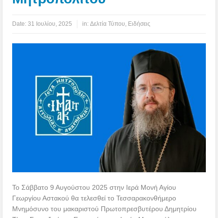
Date:
31 Ιουλίου, 2025
in:
Δελτία Τύπου
,
Ειδήσεις
Το Σάββατο 9 Αυγούστου 2025 στην Ιερά Μονή Αγίου
Γεωργίου Αστακού θα τελεσθεί το Τεσσαρακονθήμερο
Μνημόσυνο του μακαριστού Πρωτοπρεσβυτέρου Δημητρίου