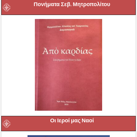
Πονήματα Σεβ. Μητροπολίτου
Οι Ιεροί μας Ναοί