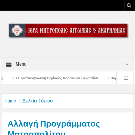
Menu
Περίοδος Κοριτσιών Γυμνασίου
Παρακλήσεις πρώτης εβδομάδος Δεκαπενταυγ
υ Μεσολογγίου
Μήνυμα Σεβασμιωτάτου Μητροπολίτου Αιτωλίας και Ακαρνανία
Home
Δελτία Τύπου
Αλλαγή Προγράμματος
Μητροπολίτου