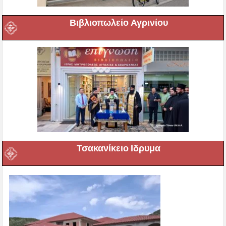
Βιβλιοπωλείο Αγρινίου
Τσακανίκειο Ιδρυμα