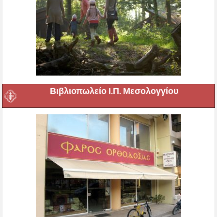
Βιβλιοπωλείο Ι.Π. Μεσολογγίου