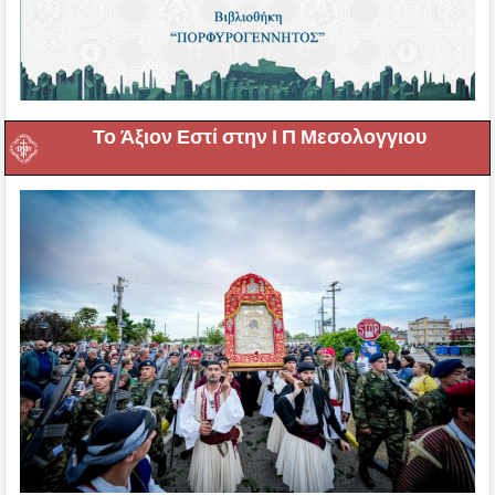
Το Άξιον Εστί στην Ι Π Μεσολογγιου