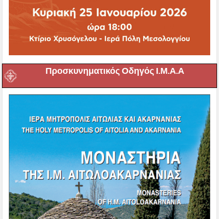
Προσκυνηματικός Οδηγός Ι.Μ.Α.Α