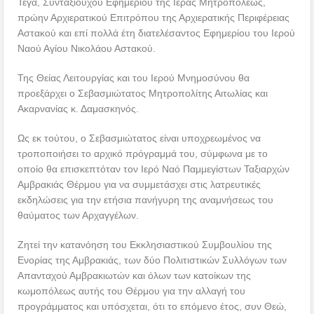
Τέγα, Συνταξιούχου Εφημερίου της Ιεράς Μητροπόλεως,
πρώην Αρχιερατικού Επιτρόπου της Αρχιερατικής Περιφέρειας
Αστακού και επί πολλά έτη διατελέσαντος Εφημερίου του Ιερού
Ναού Αγίου Νικολάου Αστακού.
Της Θείας Λειτουργίας και του Ιερού Μνημοσύνου θα
προεξάρχει ο Σεβασμιώτατος Μητροπολίτης Αιτωλίας και
Ακαρνανίας κ. Δαμασκηνός.
Ως εκ τούτου, ο Σεβασμιώτατος είναι υποχρεωμένος να
τροποποιήσει το αρχικό πρόγραμμά του, σύμφωνα με το
οποίο θα επισκεπτόταν τον Ιερό Ναό Παμμεγίστων Ταξιαρχών
Αμβρακιάς Θέρμου για να συμμετάσχει στις λατρευτικές
εκδηλώσεις για την ετήσια πανήγυρη της αναμνήσεως του
θαύματος των Αρχαγγέλων.
Ζητεί την κατανόηση του Εκκλησιαστικού Συμβουλίου της
Ενορίας της Αμβρακιάς, των δύο Πολιτιστικών Συλλόγων των
Απανταχού Αμβρακιωτών και όλων των κατοίκων της
κωμοπόλεως αυτής του Θέρμου για την αλλαγή του
προγράμματος και υπόσχεται, ότι το επόμενο έτος, συν Θεώ,