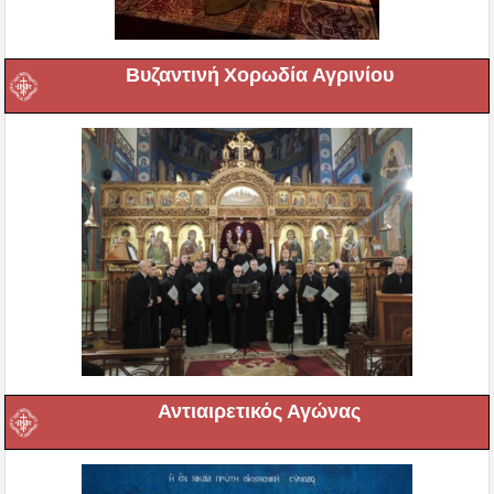
Βυζαντινή Χορωδία Αγρινίου
Αντιαιρετικός Αγώνας