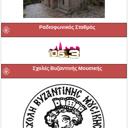
Ραδιοφωνικός Σταθμός
Σχολές Βυζαντινής Μουσικής