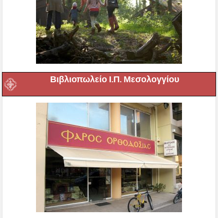
Βιβλιοπωλείο Ι.Π. Μεσολογγίου