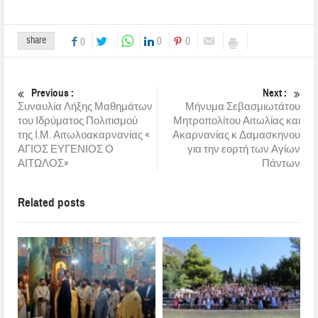
share
0
0
0
Previous :
Next :
Συναυλία Λήξης Μαθημάτων
Μήνυμα Σεβασμιωτάτου
του Ιδρύματος Πολιτισμού
Μητροπολίτου Αιτωλίας και
της Ι.Μ. Αιτωλοακαρνανίας «
Ακαρνανίας κ Δαμασκηνου
ΑΓΙΟΣ ΕΥΓΕΝΙΟΣ Ο
για την εορτή των Αγίων
ΑΙΤΩΛΟΣ»
Πάντων
Related posts