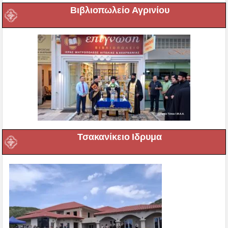
Βιβλιοπωλείο Αγρινίου
Τσακανίκειο Ιδρυμα