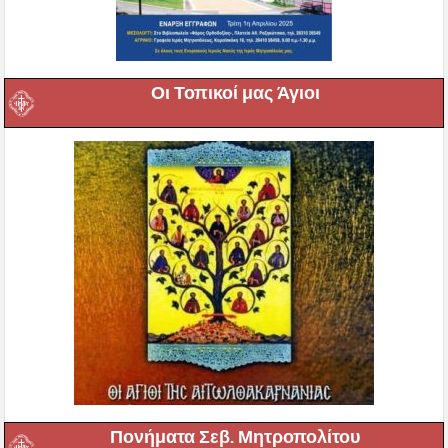
Οι Τοπικοί μας Άγιοι
Πονήματα Σεβ. Μητροπολίτου