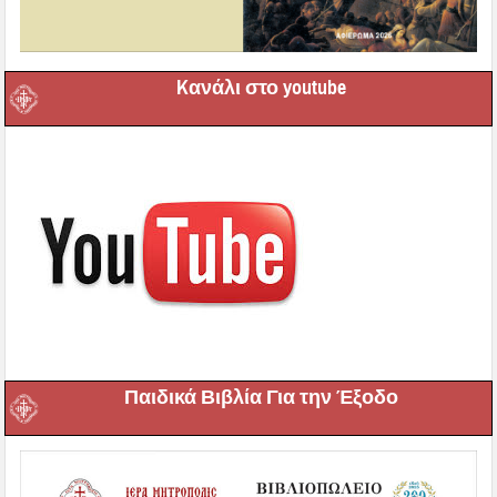
Kανάλι στο youtube
Παιδικά Βιβλία Για την Έξοδο