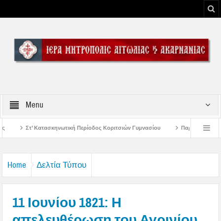
Menu
ή Περίοδος Κοριτσιών Γυμνασίου
Παρακλήσεις πρώτης εβδομάδος Δεκαπεντα
του Μεσολογγίου
Μήνυμα Σεβασμιωτάτου Μητροπολίτου Αιτωλίας και Ακαρναν
Home
Δελτία Τύπου
11 Ιουνίου 1821: Η
απελευθέρωση του Αγρινίου