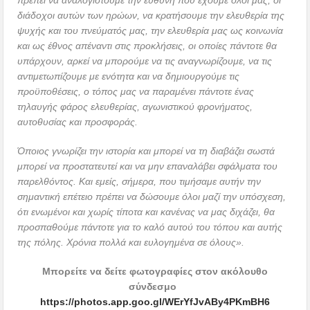
πρέπει να αναλογιστούμε την ευθύνη που έχουμε όλοι μας, οι
διάδοχοι αυτών των ηρώων, να κρατήσουμε την ελευθερία της
ψυχής και του πνεύματός μας, την ελευθερία μας ως κοινωνία
και ως έθνος απέναντι στις προκλήσεις, οι οποίες πάντοτε θα
υπάρχουν, αρκεί να μπορούμε να τις αναγνωρίζουμε, να τις
αντιμετωπίζουμε με ενότητα και να δημιουργούμε τις
προϋποθέσεις, ο τόπος μας να παραμένει πάντοτε ένας
τηλαυγής φάρος ελευθερίας, αγωνιστικού φρονήματος,
αυτοθυσίας και προσφοράς.
Όποιος γνωρίζει την ιστορία και μπορεί να τη διαβάζει σωστά
μπορεί να προστατευτεί και να μην επαναλάβει σφάλματα του
παρελθόντος. Και εμείς, σήμερα, που τιμήσαμε αυτήν την
σημαντική επέτειο πρέπει να δώσουμε όλοι μαζί την υπόσχεση,
ότι ενωμένοι και χωρίς τίποτα και κανένας να μας διχάζει, θα
προσπαθούμε πάντοτε για το καλό αυτού του τόπου και αυτής
της πόλης. Χρόνια πολλά και ευλογημένα σε όλους».
Μπορείτε να δείτε φωτογραφίες στον ακόλουθο
σύνδεσμο
https://photos.app.goo.gl/WErYfJvABy4PKmBH6