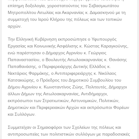
επίσημη δοξολογία, χοροστατούντος του Σεβασμιωτάτου
Μητροπολίτου Αιτωλίας και Ακαρνανίας κ. Δαμασκηνού με τη
συμμετοχή του Ιερού Κλήρου της πόλεως και των τοπικών
αρχών.
Την Ελληνική Κυβέρνηση εκπροσώπησε ο Υφυπουργός
Εργασίας και Κοινωνικής Ασφάλισης κ. Κώστας Καραγκούνης,
ενώ παρέστησαν ο Δήμαρχος Αγρινίου κ. Γεώργιος
Παπαναστασίου, ο Βουλευτής Αιτωλοακαρνανίας κ. Θανάσης
Παπαθανάσης, ο Περιφερειάρχης Δυτικής Ελλάδος κ.
Νεκτάριος Φαρμάκης, ο Αντιπεριφερειάρχης κ. Νικόλαος
Κατσακιώρης, ο Πρόεδρος του Δημοτικού Συμβουλίου του
Δήμου Αγρινίου κ. Κωνσταντίνος Ζώης, Πολιτευτές, Δήμαρχοι
άλλων Δήμων της Αιτωλοακαρνανίας, Αντιδήμαρχοι,
εκπρόσωποι των Στρατιωτικών, Αστυνομικών, Πολιτικών,
Δημοτικών και Περιφερειακών Αρχών και εκπρόσωποι Φορέων
και Συλλόγων.
Συμμετείχαν οι Σημαιοφόροι των Σχολείων της πόλεως και
αντιπροσωπείες των πολιτιστικών συλλόγων με παραδοσιακές