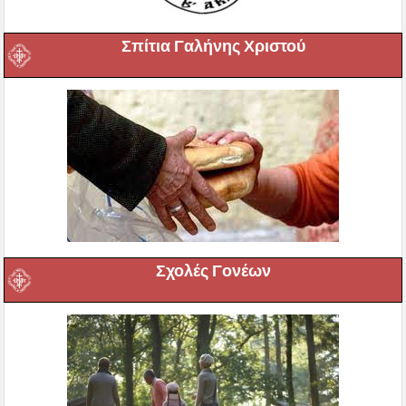
Σπίτια Γαλήνης Χριστού
Σχολές Γονέων