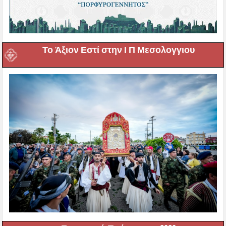
Το Άξιον Εστί στην Ι Π Μεσολογγιου