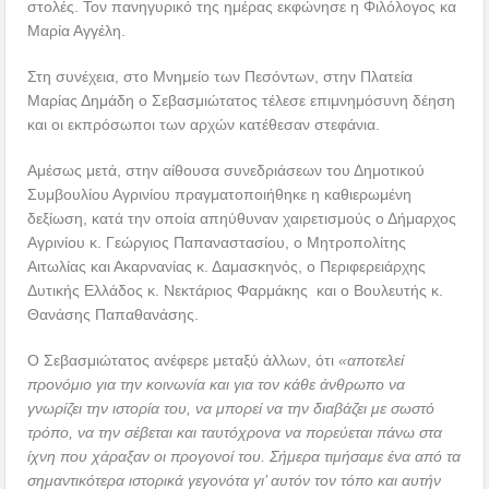
στολές. Τον πανηγυρικό της ημέρας εκφώνησε η Φιλόλογος κα
Μαρία Αγγέλη.
Στη συνέχεια, στο Μνημείο των Πεσόντων, στην Πλατεία
Μαρίας Δημάδη ο Σεβασμιώτατος τέλεσε επιμνημόσυνη δέηση
και οι εκπρόσωποι των αρχών κατέθεσαν στεφάνια.
Αμέσως μετά, στην αίθουσα συνεδριάσεων του Δημοτικού
Συμβουλίου Αγρινίου πραγματοποιήθηκε η καθιερωμένη
δεξίωση, κατά την οποία απηύθυναν χαιρετισμούς ο Δήμαρχος
Αγρινίου κ. Γεώργιος Παπαναστασίου, ο Μητροπολίτης
Αιτωλίας και Ακαρνανίας κ. Δαμασκηνός, ο Περιφερειάρχης
Δυτικής Ελλάδος κ. Νεκτάριος Φαρμάκης και ο Βουλευτής κ.
Θανάσης Παπαθανάσης.
Ο Σεβασμιώτατος ανέφερε μεταξύ άλλων, ότι
«αποτελεί
προνόμιο για την κοινωνία και για τον κάθε άνθρωπο να
γνωρίζει την ιστορία του, να μπορεί να την διαβάζει με σωστό
τρόπο, να την σέβεται και ταυτόχρονα να πορεύεται πάνω στα
ίχνη που χάραξαν οι προγονοί του. Σήμερα τιμήσαμε ένα από τα
σημαντικότερα ιστορικά γεγονότα γι’ αυτόν τον τόπο και αυτήν