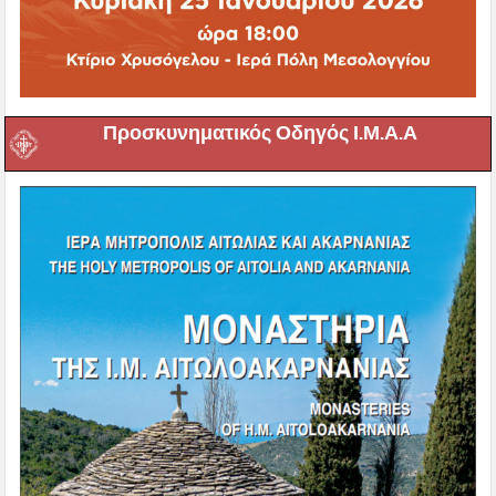
Προσκυνηματικός Οδηγός Ι.Μ.Α.Α