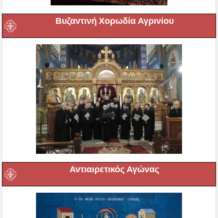
Βυζαντινή Χορωδία Αγρινίου
Αντιαιρετικός Αγώνας