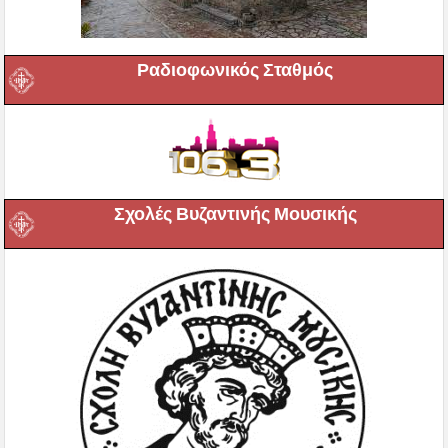
Ραδιοφωνικός Σταθμός
Σχολές Βυζαντινής Μουσικής