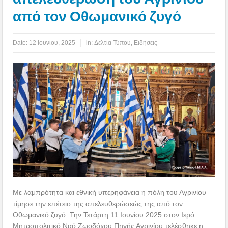
από τον Οθωμανικό ζυγό
Date:
12 Ιουνίου, 2025
in:
Δελτία Τύπου
,
Ειδήσεις
Με λαμπρότητα και εθνική υπερηφάνεια η πόλη του Αγρινίου
τίμησε την επέτειο της απελευθερώσεώς της από τον
Οθωμανικό ζυγό. Την Τετάρτη 11 Ιουνίου 2025 στον Ιερό
Μητροπολιτικό Ναό Ζωοδόχου Πηγής Αγρινίου τελέσθηκε η