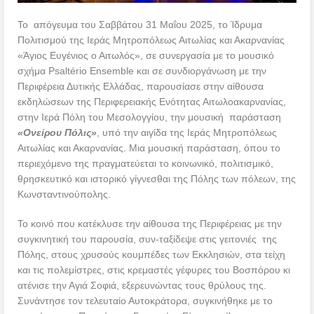
Το απόγευμα του Σαββάτου 31 Μαΐου 2025, το Ίδρυμα
Πολιτισμού της Ιεράς Μητροπόλεως Αιτωλίας και Ακαρνανίας
«Άγιος Ευγένιος ο Αιτωλός», σε συνεργασία με το μουσικό
σχήμα Psaltério Ensemble και σε συνδιοργάνωση με την
Περιφέρεια Δυτικής Ελλάδας, παρουσίασε στην αίθουσα
εκδηλώσεων της Περιφερειακής Ενότητας Αιτωλοακαρνανίας,
στην Ιερά Πόλη του Μεσολογγίου, την μουσική παράσταση
«Ονείρου Πόλις»
, υπό την αιγίδα της Ιεράς Μητροπόλεως
Αιτωλίας και Ακαρνανίας. Μια μουσική παράσταση, όπου το
περιεχόμενο της πραγματεύεται το κοινωνικό, πολιτισμικό,
θρησκευτικό και ιστορικό γίγνεσθαι της Πόλης των πόλεων, της
Κωνσταντινούπολης.
Το κοινό που κατέκλυσε την αίθουσα της Περιφέρειας με την
συγκινητική του παρουσία, συν-ταξίδεψε στις γειτονιές της
Πόλης, στους χρυσούς κουμπέδες των Εκκλησιών, στα τείχη
και τις πολεμίστρες, στις κρεμαστές γέφυρες του Βοσπόρου κι
ατένισε την Αγιά Σοφιά, εξερευνώντας τους θρύλους της.
Συνάντησε τον τελευταίο Αυτοκράτορα, συγκινήθηκε με το