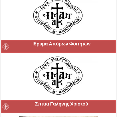
Ιδρυμα Απόρων Φοιτητών
Σπίτια Γαλήνης Χριστού