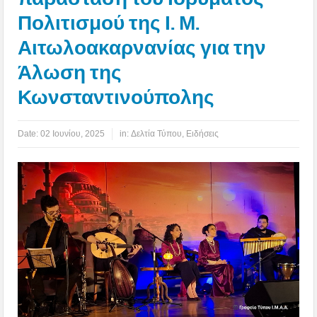
Πολιτισμού της Ι. Μ.
Αιτωλοακαρνανίας για την
Άλωση της
Κωνσταντινούπολης
Date:
02 Ιουνίου, 2025
in:
Δελτία Τύπου
,
Ειδήσεις