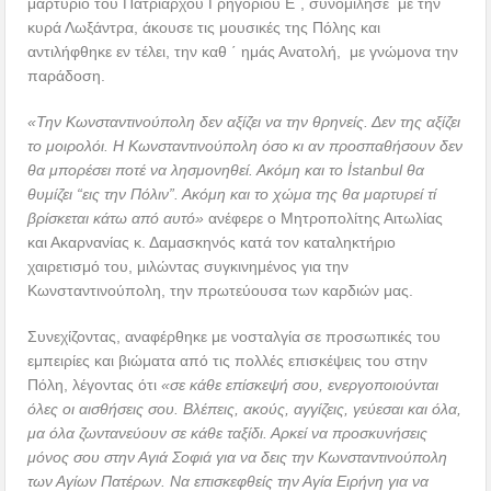
μαρτύριο του Πατριάρχου Γρηγορίου Ε΄, συνομίλησε με την
κυρά Λωξάντρα, άκουσε τις μουσικές της Πόλης και
αντιλήφθηκε εν τέλει, την καθ ΄ ημάς Ανατολή, με γνώμονα την
παράδοση.
«Την Κωνσταντινούπολη δεν αξίζει να την θρηνείς. Δεν της αξίζει
το μοιρολόι. Η Κωνσταντινούπολη όσο κι αν προσπαθήσουν δεν
θα μπορέσει ποτέ να λησμονηθεί. Ακόμη και το İstanbul θα
θυμίζει “εις την Πόλιν”. Ακόμη και το χώμα της θα μαρτυρεί τί
βρίσκεται κάτω από αυτό»
ανέφερε ο Μητροπολίτης Αιτωλίας
και Ακαρνανίας κ. Δαμασκηνός κατά τον καταληκτήριο
χαιρετισμό του, μιλώντας συγκινημένος για την
Κωνσταντινούπολη, την πρωτεύουσα των καρδιών μας.
Συνεχίζοντας, αναφέρθηκε με νοσταλγία σε προσωπικές του
εμπειρίες και βιώματα από τις πολλές επισκέψεις του στην
Πόλη, λέγοντας ότι
«σε κάθε επίσκεψή σου, ενεργοποιούνται
όλες οι αισθήσεις σου. Βλέπεις, ακούς, αγγίζεις, γεύεσαι και όλα,
μα όλα ζωντανεύουν σε κάθε ταξίδι. Αρκεί να προσκυνήσεις
μόνος σου στην Αγιά Σοφιά για να δεις την Κωνσταντινούπολη
των Αγίων Πατέρων. Να επισκεφθείς την Αγία Ειρήνη για να