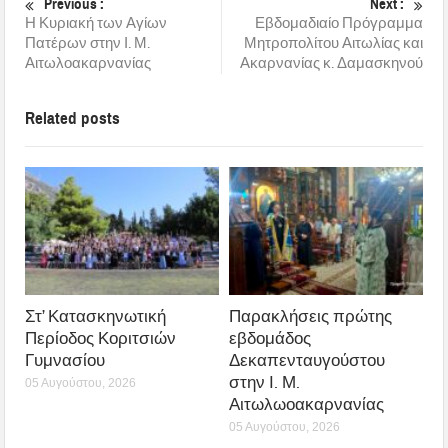
Previous :
Next :
Η Κυριακή των Αγίων
Εβδομαδιαίο Πρόγραμμα
Πατέρων στην Ι. Μ.
Μητροπολίτου Αιτωλίας και
Αιτωλοακαρνανίας
Ακαρνανίας κ. Δαμασκηνού
Related posts
Στ’ Κατασκηνωτική
Παρακλήσεις πρώτης
Περίοδος Κοριτσιών
εβδομάδος
Γυμνασίου
Δεκαπενταυγούστου
στην Ι. Μ.
05 Αυγούστου, 2026
Αιτωλωοακαρνανίας
05 Αυγούστου, 2026