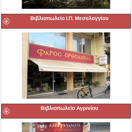
Βιβλιοπωλείο Ι.Π. Μεσολογγίου
Βιβλιοπωλείο Αγρινίου