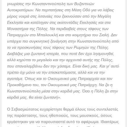
γνωρίσεις την Κωνσταντινούπολη των Βυζαντινών
Αυτοκρατόρων. Να περπατήσεις στη Μέση Οδό για να λάβεις
μέρος νοερά στις λιτανείες που ξεκινούσαν από την Μεγάλη
Εκκλησία και κατέληγαν στις εκατοντάδες Εκκλησιές και στα
Μοναστήρια της Πόλης. Να περιδιαβείς στους τάφους των
Πατριαρχών στο Μπαλουκλή και στο κοιμητήριο του Σισλή. Δεν
υπάρχει πιο συγκινητική ξενάγηση στην Κωνσταντινούπολη από
το να προσκυνήσεις τους τάφους των Ρωμηών της Πόλης.
Διαβάζεις μια ζωντανή ιστορία, που ποτέ δεν έχει λησμονηθεί,
αλλά κηρύττει το μεγαλείο και την αρχοντιά αυτής της Πόλης,
που επαναλαμβάνω δεν την χάσαμε. Είναι δική μας. Και γι’ αυτό
πρέπει όχι μόνο να την επισκεπτόμαστε, αλλά και να την
αγαπάμε. Όπως και το Οικουμενικό μας Πατριαρχείο και τον
Προκαθήμενο του, τον Οικουμενικό μας Πατριάρχη. Να ζει η
Κωνσταντινούπολη μέσα στην καρδιά μας. Όσο η Πόλη ζει στην
καρδιά μας, θα είναι ζωντανή».
Ο Σεβασμιώτατος ευχαρίστησε θερμά όλους τους συντελεστές
της παράστασης, τους ηθοποιούς, τους μουσικούς, όσους
εργάστηκαν για να παρουσιαστεί αυτό το αφιέρωμα. Ιδιαιτέρως