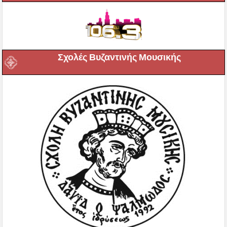
Σχολές Βυζαντινής Μουσικής