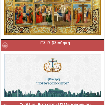
Ελ. Βιβλιοθήκη
Το Άξιον Εστί στην Ι Π Μεσολογγιου