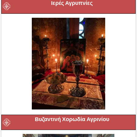
Ιερές Αγρυπνίες
Βυζαντινή Χορωδία Αγρινίου