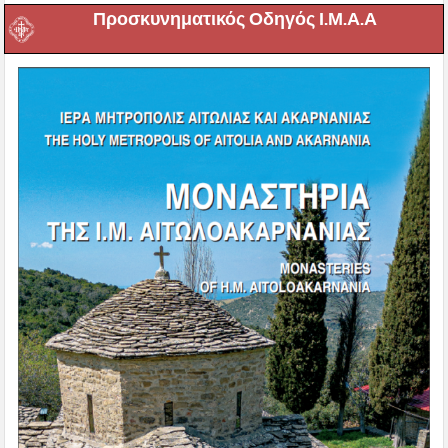
Προσκυνηματικός Οδηγός Ι.Μ.Α.Α