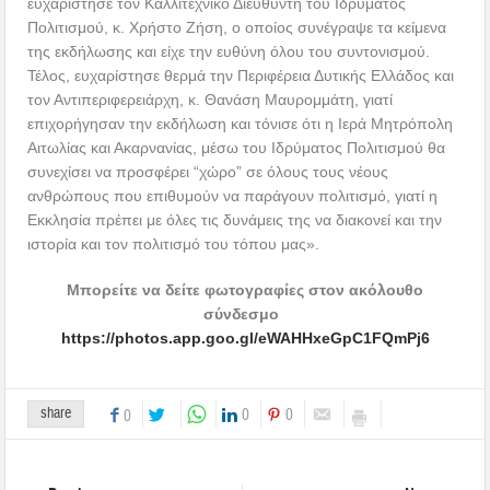
ευχαρίστησε τον Καλλιτεχνικό Διευθυντή του Ιδρύματος
Πολιτισμού, κ. Χρήστο Ζήση, ο οποίος συνέγραψε τα κείμενα
της εκδήλωσης και είχε την ευθύνη όλου του συντονισμού.
Τέλος, ευχαρίστησε θερμά την Περιφέρεια Δυτικής Ελλάδος και
τον Αντιπεριφερειάρχη, κ. Θανάση Μαυρομμάτη, γιατί
επιχορήγησαν την εκδήλωση και τόνισε ότι η Ιερά Μητρόπολη
Αιτωλίας και Ακαρνανίας, μέσω του Ιδρύματος Πολιτισμού θα
συνεχίσει να προσφέρει “χώρο” σε όλους τους νέους
ανθρώπους που επιθυμούν να παράγουν πολιτισμό, γιατί η
Εκκλησία πρέπει με όλες τις δυνάμεις της να διακονεί και την
ιστορία και τον πολιτισμό του τόπου μας».
Μπορείτε να δείτε φωτογραφίες στον ακόλουθο
σύνδεσμο
https://photos.app.goo.gl/eWAHHxeGpC1FQmPj6
share
0
0
0