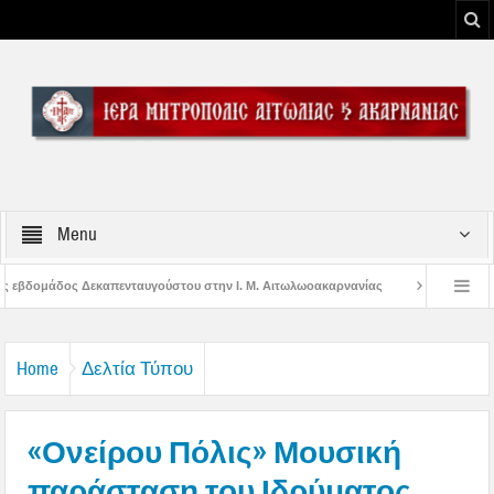
Menu
στου στην Ι. Μ. Αιτωλωοακαρνανίας
Μήνυμα Σεβασμιωτάτου Μητροπολίτου Α
του Μεσολογγίου
Μήνυμα Σεβασμιωτάτου Μητροπολίτου Αιτωλίας και Ακαρναν
Home
Δελτία Τύπου
«Ονείρου Πόλις» Μουσική
παράσταση του Ιδρύματος