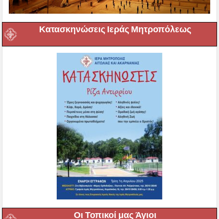
Κατασκηνώσεις Ιεράς Μητροπόλεως
Οι Τοπικοί μας Άγιοι