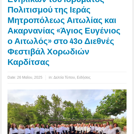
Πολιτισμού της Ιεράς
Μητροπόλεως Αιτωλίας και
Ακαρνανίας «Άγιος Ευγένιος
ο Αιτωλός» στο 43ο Διεθνές
Φεστιβάλ Χορωδιών
Καρδίτσας
Date:
26 Μαΐου, 2025
in:
Δελτία Τύπου
,
Ειδήσεις