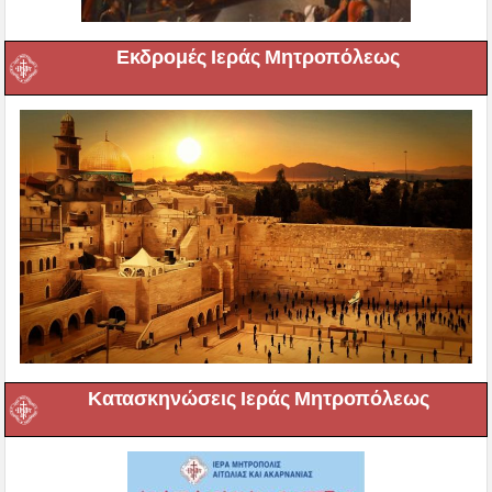
Εκδρομές Ιεράς Μητροπόλεως
Κατασκηνώσεις Ιεράς Μητροπόλεως