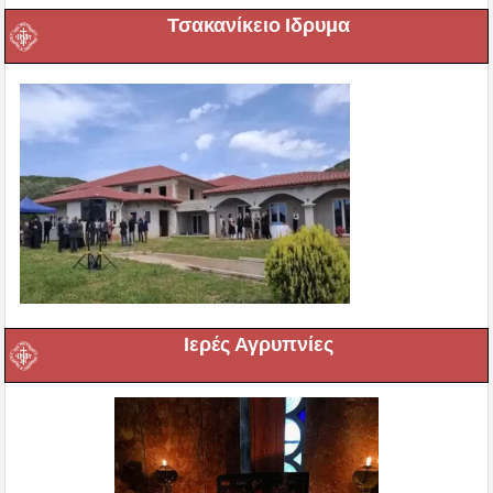
Τσακανίκειο Ιδρυμα
Ιερές Αγρυπνίες