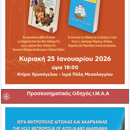
Προσκυνηματικός Οδηγός Ι.Μ.Α.Α