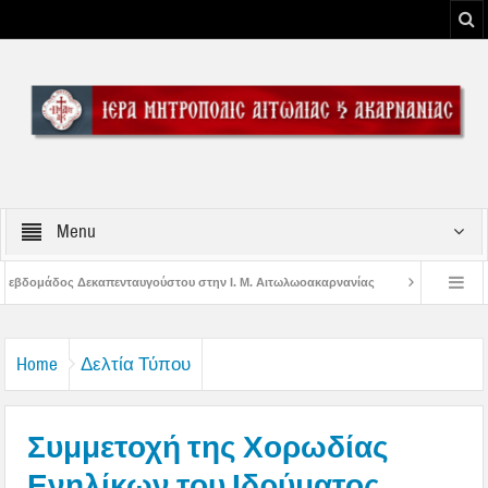
Menu
του στην Ι. Μ. Αιτωλωοακαρνανίας
Μήνυμα Σεβασμιωτάτου Μητροπολίτου Αι
υ Μεσολογγίου
Μήνυμα Σεβασμιωτάτου Μητροπολίτου Αιτωλίας και Ακαρνανί
Home
Δελτία Τύπου
Συμμετοχή της Χορωδίας
Ενηλίκων του Ιδρύματος