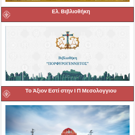
Ελ. Βιβλιοθήκη
Το Άξιον Εστί στην Ι Π Μεσολογγιου