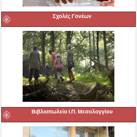
Σχολές Γονέων
Βιβλιοπωλείο Ι.Π. Μεσολογγίου