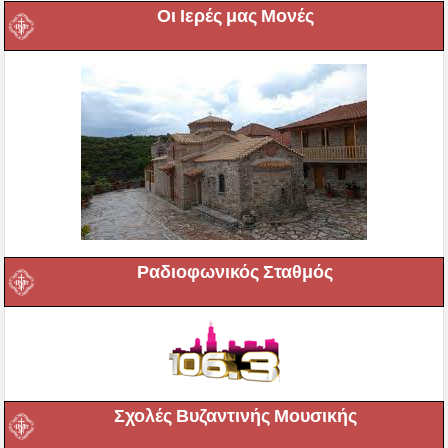
Οι Ιερές μας Μονές
Ραδιοφωνικός Σταθμός
Σχολές Βυζαντινής Μουσικής