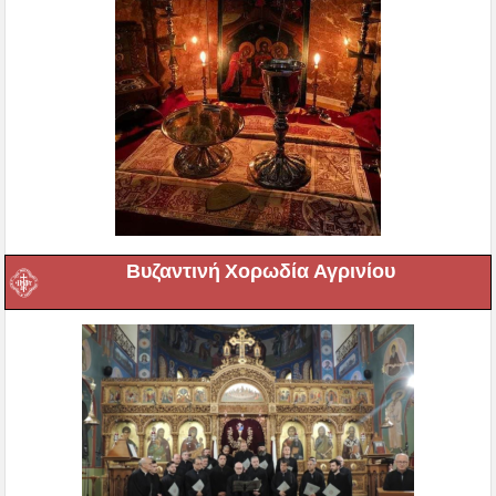
Βυζαντινή Χορωδία Αγρινίου