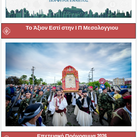
Το Άξιον Εστί στην Ι Π Μεσολογγιου
Επετειακό Πρόγραμμα 2026