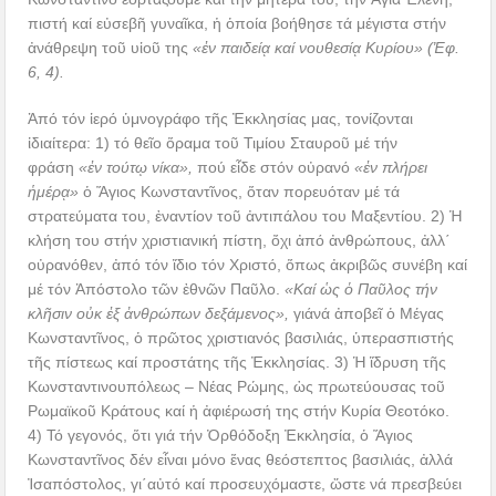
πιστή καί εὐσεβῆ γυναῖκα, ἡ ὁποία βοήθησε τά μέγιστα στήν
ἀνάθρεψη τοῦ υἱοῦ της
«ἐν παιδείᾳ καί νουθεσίᾳ Κυρίου» (Ἐφ.
6, 4).
Ἀπό τόν ἱερό ὑμνογράφο τῆς Ἐκκλησίας μας, τονίζονται
ἰδιαίτερα: 1) τό θεῖο ὅραμα τοῦ Τιμίου Σταυροῦ μέ τήν
φράση
«ἐν τούτῳ νίκα»,
πού εἶδε στόν οὐρανό
«ἐν πλήρει
ἡμέρᾳ»
ὁ Ἅγιος Κωνσταντῖνος, ὅταν πορευόταν μέ τά
στρατεύματα του, ἐναντίον τοῦ ἀντιπάλου του Μαξεντίου. 2) Ἡ
κλήση του στήν χριστιανική πίστη, ὄχι ἀπό ἀνθρώπους, ἀλλ΄
οὐρανόθεν, ἀπό τόν ἴδιο τόν Χριστό, ὅπως ἀκριβῶς συνέβη καί
μέ τόν Ἀπόστολο τῶν ἐθνῶν Παῦλο.
«Καί ὡς ὁ Παῦλος τήν
κλῆσιν οὐκ ἐξ ἀνθρώπων δεξάμενος»,
γιάνά ἀποβεῖ ὁ Μέγας
Κωνσταντῖνος, ὁ πρῶτος χριστιανός βασιλιάς, ὑπερασπιστής
τῆς πίστεως καί προστάτης τῆς Ἐκκλησίας. 3) Ἡ ἵδρυση τῆς
Κωνσταντινουπόλεως – Νέας Ρώμης, ὡς πρωτεύουσας τοῦ
Ρωμαϊκοῦ Κράτους καί ἡ ἀφιέρωσή της στήν Κυρία Θεοτόκο.
4) Τό γεγονός, ὅτι γιά τήν Ὀρθόδοξη Ἐκκλησία, ὁ Ἅγιος
Κωνσταντῖνος δέν εἶναι μόνο ἕνας θεόστεπτος βασιλιάς, ἀλλά
Ἰσαπόστολος, γι΄αὐτό καί προσευχόμαστε, ὥστε νά πρεσβεύει