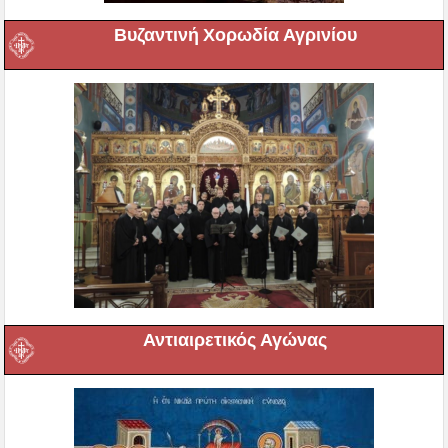
Βυζαντινή Χορωδία Αγρινίου
Αντιαιρετικός Αγώνας