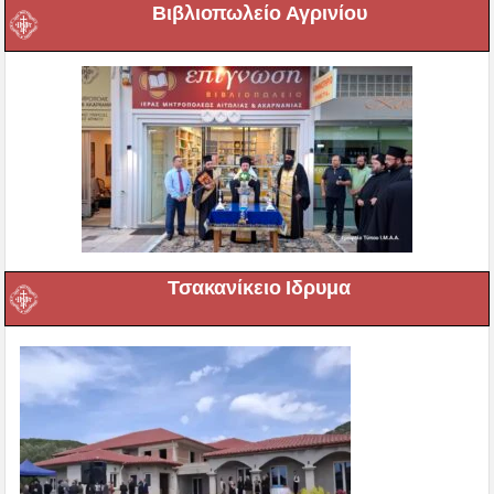
Βιβλιοπωλείο Αγρινίου
Τσακανίκειο Ιδρυμα