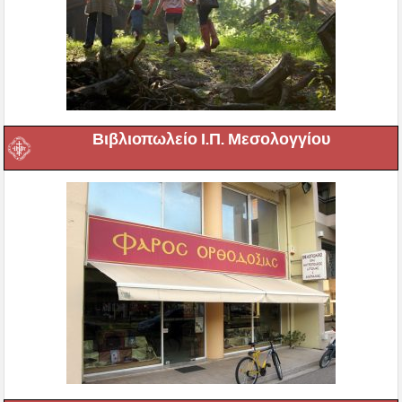
Βιβλιοπωλείο Ι.Π. Μεσολογγίου