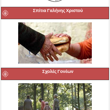
Σπίτια Γαλήνης Χριστού
Σχολές Γονέων