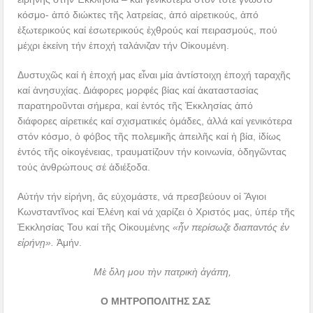
κόσμο- ἀπό διώκτες τῆς λατρείας, ἀπό αἱρετικούς, ἀπό
ἐξωτερικούς καί ἐσωτερικούς ἐχθρούς καί πειρασμούς, πού
μέχρι ἐκείνη τήν ἐποχή ταλάνιζαν τήν Οἰκουμένη.
Δυστυχῶς καί ἡ ἐποχή μας εἶναι μία ἀντίστοιχη ἐποχή ταραχῆς
καί ἀνησυχίας. Διάφορες μορφές βίας καί ἀκαταστασίας
παρατηροῦνται σήμερα, καί ἐντός τῆς Ἐκκλησίας ἀπό
διάφορες αἱρετικές καί σχισματικές ὁμάδες, ἀλλά καί γενικότερα
στόν κόσμο, ὁ φόβος τῆς πολεμικῆς ἀπειλῆς καί ἡ βία, ἰδίως
ἐντός τῆς οἰκογένειας, τραυματίζουν τήν κοινωνία, ὁδηγῶντας
τούς ἀνθρώπους σέ ἀδιέξοδα.
Αὐτήν τήν εἰρήνη, ἄς εὐχομάστε, νά πρεσβεύουν οἱ Ἅγιοι
Κωνσταντῖνος καί Ἐλένη καί νά χαρίζει ὁ Χριστός μας, ὑπέρ τῆς
Ἐκκλησίας Του καί τῆς Οἰκουμένης
«ἧν περίσωζε διαπαντός ἐν
εἰρήνῃ».
Ἀμήν.
Μὲ ὅλη μου τὴν πατρικὴ ἀγάπη,
Ο ΜΗΤΡΟΠΟΛΙΤΗΣ ΣΑΣ