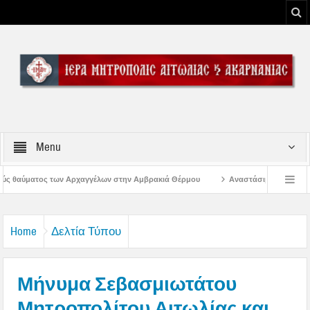
Menu
λων στην Αμβρακιά Θέρμου
Αναστάσιμος Εσπερινός στην Παλαιοκαρυά Τρι
μορφώσεως του Κυρίου
Λειτουργία Γραφείων Ιεράς Μητροπόλεως Αιτωλίας κα
Home
Δελτία Τύπου
Μήνυμα Σεβασμιωτάτου
Μητροπολίτου Αιτωλίας και