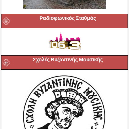
Ραδιοφωνικός Σταθμός
Σχολές Βυζαντινής Μουσικής