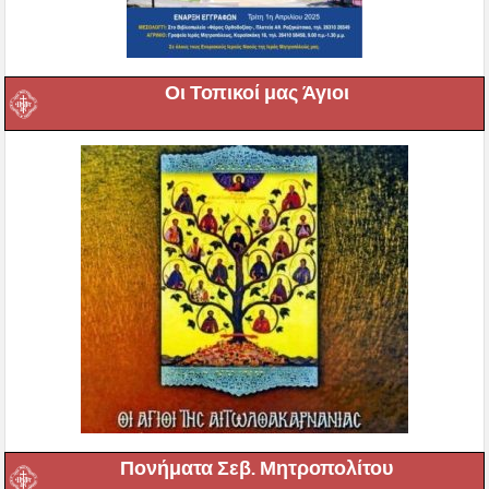
Οι Τοπικοί μας Άγιοι
Πονήματα Σεβ. Μητροπολίτου