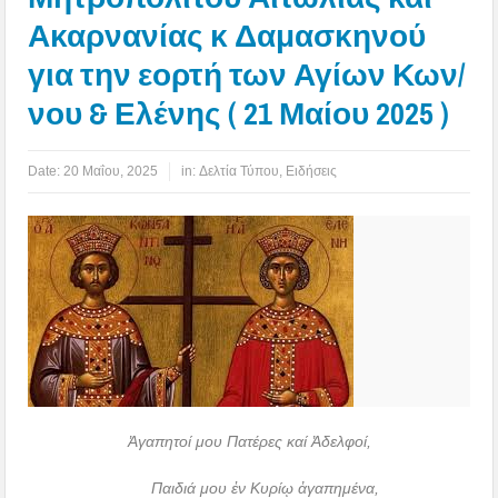
Ακαρνανίας κ Δαμασκηνού
για την εορτή των Αγίων Κων/
νου & Ελένης ( 21 Μαίου 2025 )
Date:
20 Μαΐου, 2025
in:
Δελτία Τύπου
,
Ειδήσεις
Ἀγαπητοί μου Πατέρες καί Ἀδελφοί,
Παιδιά μου ἐν Κυρίῳ ἀγαπημένα,