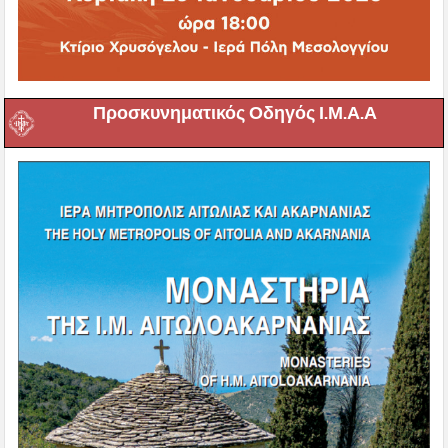
Προσκυνηματικός Οδηγός Ι.Μ.Α.Α