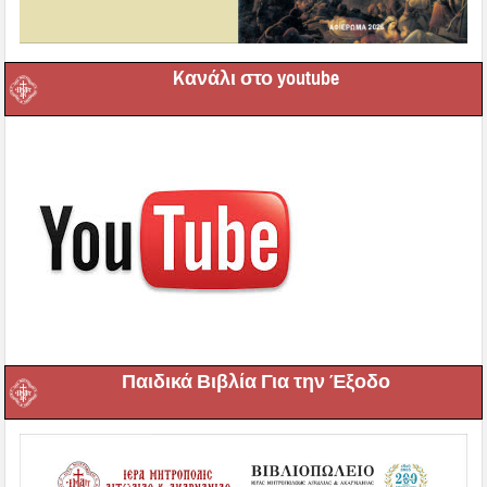
Kανάλι στο youtube
Παιδικά Βιβλία Για την Έξοδο