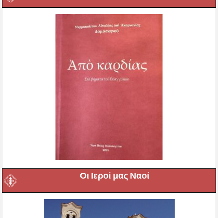
Οι Ιεροί μας Ναοί