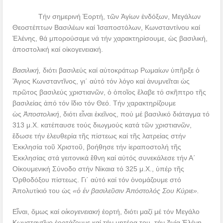
Τήν σημερινή Ἑορτή, τῶν Ἁγίων ἐνδόξων, Μεγάλων
Θεοστέπτων Βασιλέων καί Ἱσαποστόλων, Κωνσταντίνου καί
Ἐλένης, θά μπορούσαμε νά τήν χαρακτηρίσουμε, ὡς βασιλική,
ἀποστολική καί οἰκογενειακή.
Βασιλική,
διότι βασιλεύς καί αὐτοκράτωρ Ρωμαίων ὑπῆρξε ὁ
Ἅγιος Κωνσταντῖνος, γι΄ αὐτό τόν λόγο καί ἀνυμνεῖται ὡς
πρῶτος βασιλεύς χριστιανῶν, ὁ ὁποῖος ἔλαβε τό σκῆπτρο τῆς
βασιλείας ἀπό τόν ἴδιο τόν Θεό. Τήν χαρακτηρίζουμε
ὡς
Ἀποστολική
, διότι εἶναι ἐκεῖνος, πού μέ βασιλικό διάταγμα τό
313 μ.Χ. κατέπαυσε τούς διωγμούς κατά τῶν χριστιανῶν,
ἔδωσε τήν ἐλευθερία τῆς πίστεως καί τῆς λατρείας στήν
Ἐκκλησία τοῦ Χριστοῦ, βοήθησε τήν ἱεραποστολή τῆς
Ἐκκλησίας στά γειτονικά ἔθνη καί αὐτός συνεκάλεσε τήν Α΄
Οἰκουμενική Σύνοδο στήν Νίκαια τό 325 μ.Χ., ὑπέρ τῆς
Ὀρθοδόξου πίστεως. Γι΄ αὐτό καί τόν ὀνομάζουμε στό
Ἀπολυτίκιό του ὡς
«ὁ ἐν βασιλεῦσιν Ἀπόστολός Σου Κύριε».
Εἶναι, ὅμως καί
οἰκογενειακή
ἑορτή, διότι μαζί μέ τόν Μεγάλο
Κωνσταντῖνο ἑορτάζουμε καί τήν μητέρα του, τήν Ἁγία Ἐλένη,