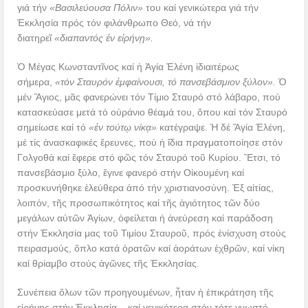
γιά τήν
«Βασιλεύουσα Πόλιν»
του καί γενικώτερα γιά τήν
Ἐκκλησία πρός τόν φιλάνθρωπο Θεό, νά τήν
διατηρεῖ
«διαπαντός ἐν εἰρήνῃ».
Ὁ Μέγας Κωνσταντῖνος καί ἡ Ἁγία Ἐλένη ἰδιαιτέρως
σήμερα,
«τόν Σταυρόν ἐμφαίνουσι, τό πανσεβάσμιον ξύλον».
Ὁ
μέν Ἅγιος, μᾶς φανερώνει τόν Τίμιο Σταυρό στό λάβαρο, πού
κατασκεύασε μετά τό οὐράνιο θέαμά του, ὅπου καί τόν Σταυρό
σημείωσε καί τό
«ἐν τούτῳ νίκᾳ»
κατέγραψε. Ἡ δέ Ἅγία Ἐλένη,
μέ τίς ἀνασκαφικές ἔρευνες, πού ἡ ἴδια πραγματοποίησε στόν
Γολγοθά καί ἔφερε στό φῶς τόν Σταυρό τοῦ Κυρίου. Ἔτσι, τό
πανσεβάσμιο ξύλο, ἔγινε φανερό στήν Οἰκουμένη καί
προσκυνήθηκε ἐλεύθερα ἀπό τήν χριστιανοσύνη. Ἐξ αἰτίας,
λοιπόν, τῆς προσωπικότητος καί τῆς ἁγιότητος τῶν δύο
μεγάλων αὐτῶν Ἁγίων, ὀφείλεται ἡ ἀνεύρεση καί παράδοση
στήν Ἐκκλησία μας τοῦ Τιμίου Σταυροῦ, πρός ἐνίσχυση στούς
πειρασμούς, ὅπλο κατά ὁρατῶν καί ἀοράτων ἐχθρῶν, καί νίκη
καί θρίαμβο στούς ἀγῶνες τῆς Ἐκκλησίας.
Συνέπεια ὅλων τῶν προηγουμένων, ἦταν ἡ ἐπικράτηση τῆς
εἰρήνης στήν Ἐκκλησία – καί γενικότερα στόν τότε γνωστό