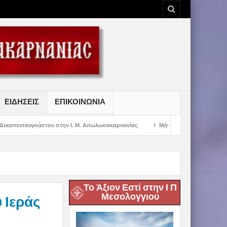
ΕΙΔΗΣΕΙΣ
ΕΠΙΚΟΙΝΩΝΙΑ
υ στην Ι. Μ. Αιτωλωοακαρνανίας
Μήνυμα Σεβασμιωτάτου Μητροπολίτου Αιτω
Το Άξιον Εστί στην Ι Π
Μεσολογγιου
 Ιεράς