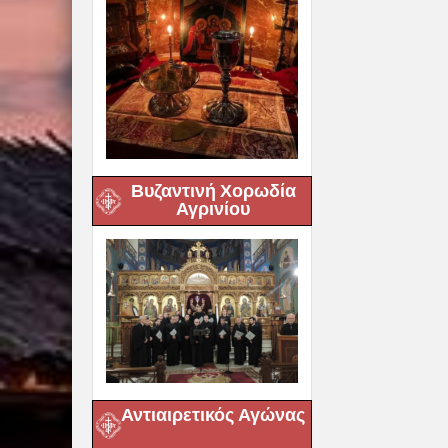
Βυζαντινή Χορωδία
Αγρινίου
Αντιαιρετικός Αγώνας