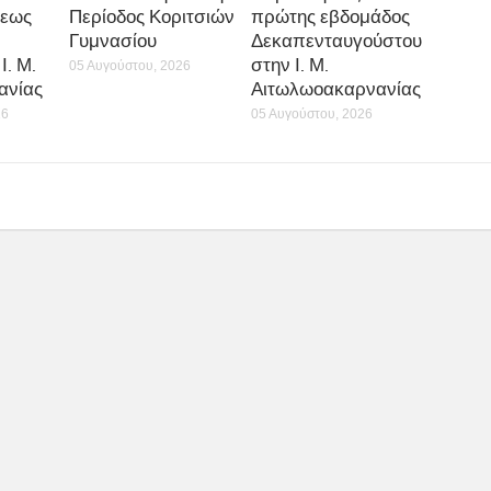
εως
Περίοδος Κοριτσιών
πρώτης εβδομάδος
Γυμνασίου
Δεκαπενταυγούστου
Ι. Μ.
στην Ι. Μ.
05 Αυγούστου, 2026
ανίας
Αιτωλωοακαρνανίας
26
05 Αυγούστου, 2026