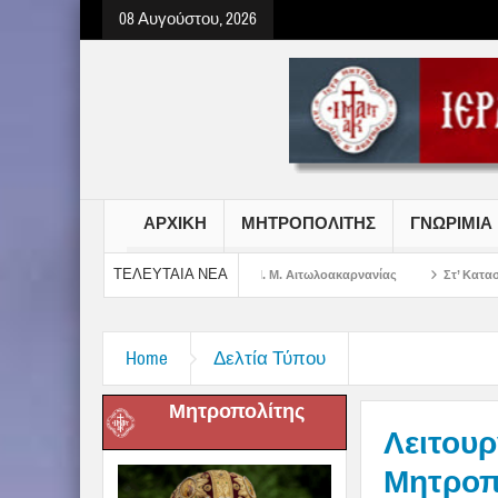
08 Αυγούστου, 2026
ΑΡΧΙΚΗ
ΜΗΤΡΟΠΟΛΙΤΗΣ
ΓΝΩΡΙΜΙΑ
ΤΕΛΕΥΤΑΙΑ ΝΕΑ
υ Σωτήρος Χριστού στην Ι. Μ. Αιτωλοακαρνανίας
Στ’ Κατασκηνωτική Περίοδ
Home
Δελτία Τύπου
Μητροπολίτης
Λειτουρ
Μητρο