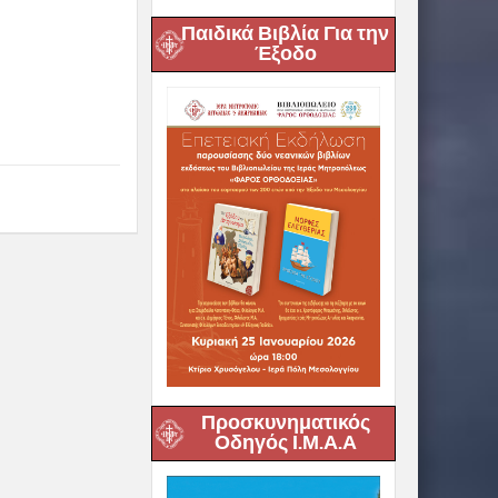
Παιδικά Βιβλία Για την
Έξοδο
Προσκυνηματικός
Οδηγός Ι.Μ.Α.Α