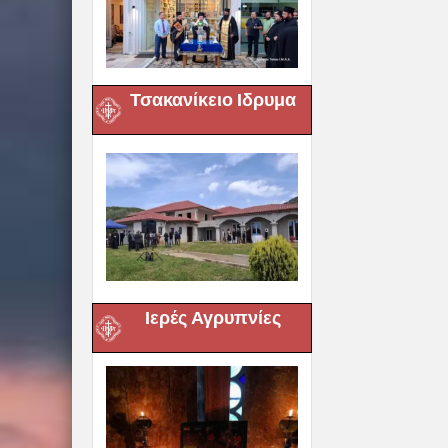
Τσακανίκειο Ιδρυμα
Ιερές Αγρυπνίες