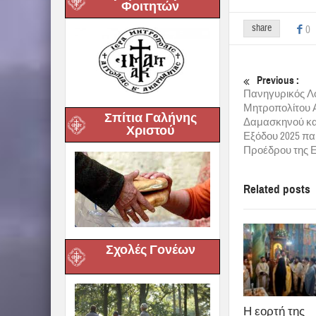
Φοιτητών
share
0
Previous :
Πανηγυρικός Λ
Μητροπολίτου Α
Σπίτια Γαλήνης
Δαμασκηνού κα
Χριστού
Εξόδου 2025 π
Προέδρου της 
Related posts
Σχολές Γονέων
Η εορτή της