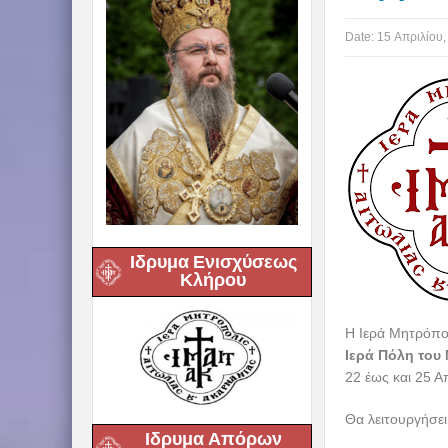
Date:
15 Απριλίου,
Ιδρυμα Ενισχύσεως
Κλήρου
Η Ιερά Μητρόπολ
Ιερά Πόλη του
22 έως και 25 Α
Θα λειτουργήσει
Ιδρυμα Απόρων