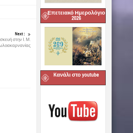
Επετειακό Ημερολόγιο
2026
Next :
κευή στην Ι. Μ.
τωλοακαρνανίας
Kανάλι στο youtube