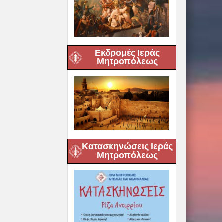
Εκδρομές Ιεράς
Μητροπόλεως
Κατασκηνώσεις Ιεράς
Μητροπόλεως