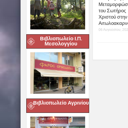
Μεταμορφώσ
του Σωτήρος
Χριστού στην 
Αιτωλοακαρν
06 Αυγούστου, 20
Βιβλιοπωλείο Ι.Π.
Μεσολογγίου
Βιβλιοπωλείο Αγρινίου