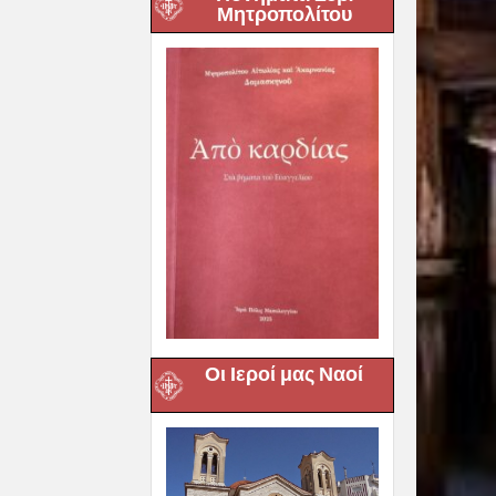
Μητροπολίτου
Οι Ιεροί μας Ναοί