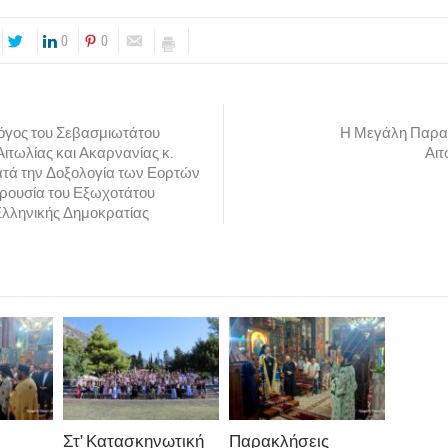
0
0
όγος του Σεβασμιωτάτου
Η Μεγάλη Παρασ
ιτωλίας και Ακαρνανίας κ.
Αι
τά την Δοξολογία των Εορτών
αρουσία του Εξωχοτάτου
Ελληνικής Δημοκρατίας
Στ’ Κατασκηνωτική
Παρακλήσεις