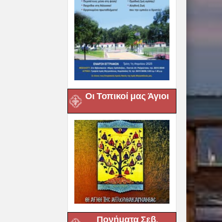
Οι Τοπικοί μας Άγιοι
Πονήματα Σεβ.