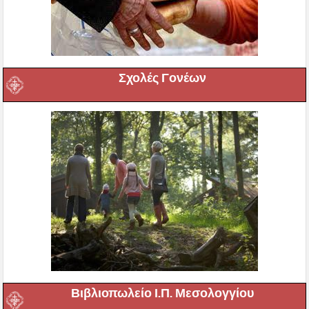
Σχολές Γονέων
Βιβλιοπωλείο Ι.Π. Μεσολογγίου