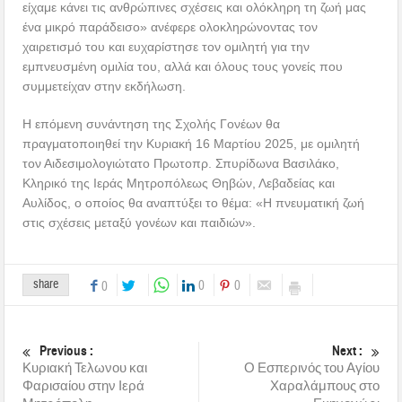
είχαμε κάνει τις ανθρώπινες σχέσεις και ολόκληρη τη ζωή μας
ένα μικρό παράδεισο» ανέφερε ολοκληρώνοντας τον
χαιρετισμό του και ευχαρίστησε τον ομιλητή για την
εμπνευσμένη ομιλία του, αλλά και όλους τους γονείς που
συμμετείχαν στην εκδήλωση.
Η επόμενη συνάντηση της Σχολής Γονέων θα
πραγματοποιηθεί την Κυριακή 16 Μαρτίου 2025, με ομιλητή
τον Αιδεσιμολογιώτατο Πρωτοπρ. Σπυρίδωνα Βασιλάκο,
Κληρικό της Ιεράς Μητροπόλεως Θηβών, Λεβαδείας και
Αυλίδος, ο οποίος θα αναπτύξει το θέμα: «Η πνευματική ζωή
στις σχέσεις μεταξύ γονέων και παιδιών».
share
0
0
0
Previous :
Next :
Κυριακή Τελωνου και
Ο Εσπερινός του Αγίου
Φαρισαίου στην Ιερά
Χαραλάμπους στο