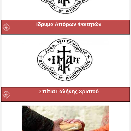
Ιδρυμα Απόρων Φοιτητών
Σπίτια Γαλήνης Χριστού