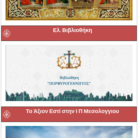
Ελ. Βιβλιοθήκη
Το Άξιον Εστί στην Ι Π Μεσολογγιου