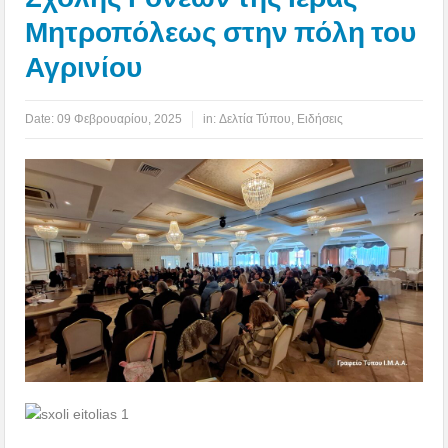
Μητροπόλεως στην πόλη του
Αγρινίου
Date:
09 Φεβρουαρίου, 2025
in:
Δελτία Τύπου
,
Ειδήσεις