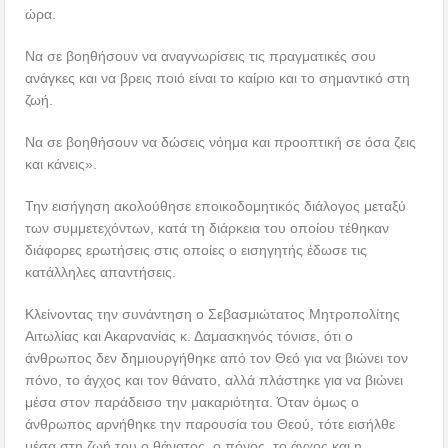
ώρα.
Να σε βοηθήσουν να αναγνωρίσεις τις πραγματικές σου
ανάγκες και να βρεις ποιό είναι το καίριο και το σημαντικό στη
ζωή.
Να σε βοηθήσουν να δώσεις νόημα και προοπτική σε όσα ζεις
και κάνεις».
Την εισήγηση ακολούθησε εποικοδομητικός διάλογος μεταξύ
των συμμετεχόντων, κατά τη διάρκεια του οποίου τέθηκαν
διάφορες ερωτήσεις στις οποίες ο εισηγητής έδωσε τις
κατάλληλες απαντήσεις.
Κλείνοντας την συνάντηση ο Σεβασμιώτατος Μητροπολίτης
Αιτωλίας και Ακαρνανίας κ. Δαμασκηνός τόνισε, ότι ο
άνθρωπος δεν δημιουργήθηκε από τον Θεό για να βιώνει τον
πόνο, το άγχος και τον θάνατο, αλλά πλάστηκε για να βιώνει
μέσα στον παράδεισο την μακαριότητα. Όταν όμως ο
άνθρωπος αρνήθηκε την παρουσία του Θεού, τότε εισήλθε
μέσα στη ζωή του ο θάνατος, ο πόνος, το άγχος και η