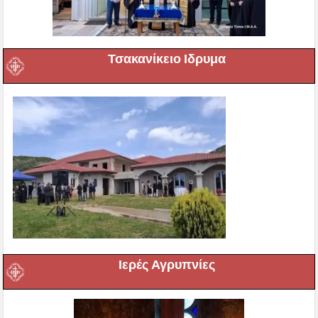
Τσακανίκειο Ιδρυμα
Ιερές Αγρυπνίες