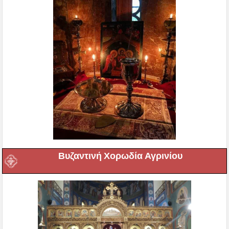
Βυζαντινή Χορωδία Αγρινίου