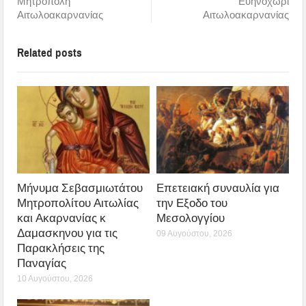
Μητρόπολη
Ευηνοχώρι
Αιτωλοακαρνανίας
Αιτωλοακαρνανίας
Related posts
Μήνυμα Σεβασμιωτάτου
Επετειακή συναυλία για
Μητροπολίτου Αιτωλίας
την Εξοδο του
και Ακαρνανίας κ
Μεσολογγίου
Δαμασκηνου για τις
09 Αυγούστου, 2026
Παρακλήσεις της
Παναγίας
10 Αυγούστου, 2026