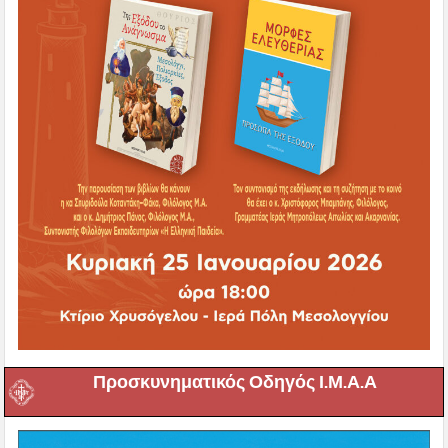
Προσκυνηματικός Οδηγός Ι.Μ.Α.Α