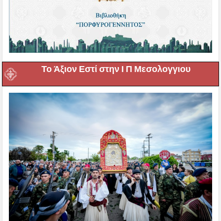
Το Άξιον Εστί στην Ι Π Μεσολογγιου