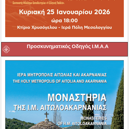
Προσκυνηματικός Οδηγός Ι.Μ.Α.Α