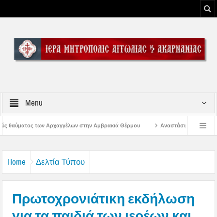
Menu
 στην Αμβρακιά Θέρμου
Αναστάσιμος Εσπερινός στην Παλαιοκαρυά Τριχων
ρφώσεως του Κυρίου
Λειτουργία Γραφείων Ιεράς Μητροπόλεως Αιτωλίας και 
Home
Δελτία Τύπου
Πρωτοχρονιάτικη εκδήλωση
για τα παιδιά των ιερέων και