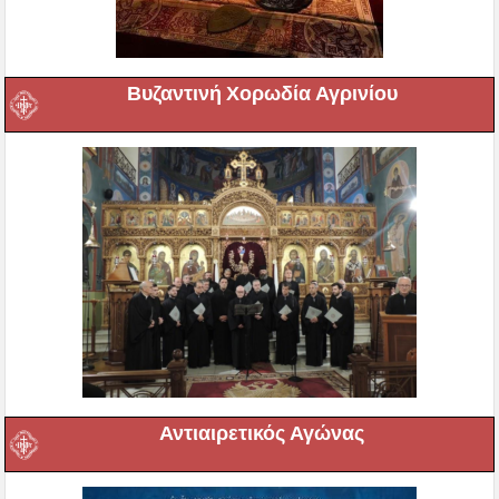
Βυζαντινή Χορωδία Αγρινίου
Αντιαιρετικός Αγώνας