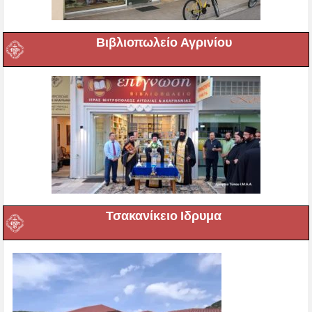
Βιβλιοπωλείο Αγρινίου
Τσακανίκειο Ιδρυμα