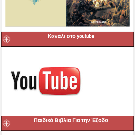
Kανάλι στο youtube
Παιδικά Βιβλία Για την Έξοδο