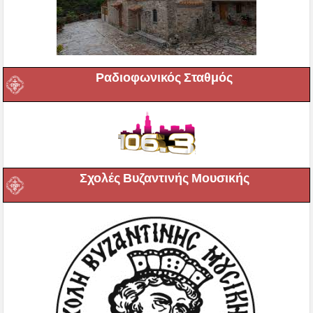
Ραδιοφωνικός Σταθμός
Σχολές Βυζαντινής Μουσικής