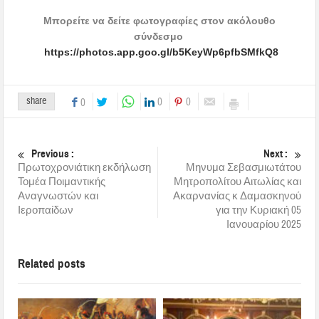
Μπορείτε να δείτε φωτογραφίες στον ακόλουθο
σύνδεσμο
https://photos.app.goo.gl/b5KeyWp6pfbSMfkQ8
share
0
0
0
Previous :
Next :
Πρωτοχρονιάτικη εκδήλωση
Μηνυμα Σεβασμιωτάτου
Τομέα Ποιμαντικής
Μητροπολίτου Αιτωλίας και
Αναγνωστών και
Ακαρνανίας κ Δαμασκηνού
Ιεροπαίδων
για την Κυριακή 05
Ιανουαρίου 2025
Related posts