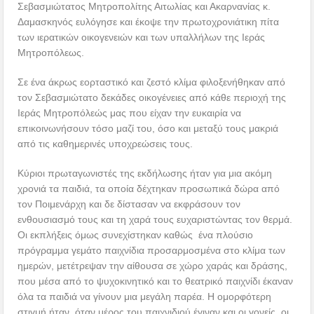
Σεβασμιώτατος Μητροπολίτης Αιτωλίας και Ακαρνανίας κ.
Δαμασκηνός ευλόγησε και έκοψε την πρωτοχρονιάτικη πίτα
των ιερατικών οικογενειών και των υπαλλήλων της Ιεράς
Μητροπόλεως.
Σε ένα άκρως εορταστικό και ζεστό κλίμα φιλοξενήθηκαν από
τον Σεβασμιώτατο δεκάδες οικογένειες από κάθε περιοχή της
Ιεράς Μητροπόλεώς μας που είχαν την ευκαιρία να
επικοινωνήσουν τόσο μαζί του, όσο και μεταξύ τους μακριά
από τις καθημερινές υποχρεώσεις τους.
Κύριοι πρωταγωνιστές της εκδήλωσης ήταν για μια ακόμη
χρονιά τα παιδιά, τα οποία δέχτηκαν προσωπικά δώρα από
τον Ποιμενάρχη και δε δίστασαν να εκφράσουν τον
ενθουσιασμό τους και τη χαρά τους ευχαριστώντας τον θερμά.
Οι εκπλήξεις όμως συνεχίστηκαν καθώς ένα πλούσιο
πρόγραμμα γεμάτο παιχνίδια προσαρμοσμένα στο κλίμα των
ημερών, μετέτρεψαν την αίθουσα σε χώρο χαράς και δράσης,
που μέσα από το ψυχοκινητικό και το θεατρικό παιχνίδι έκαναν
όλα τα παιδιά να γίνουν μια μεγάλη παρέα. Η ομορφότερη
στιγμή ήταν, όταν μέρος του παιχνιδιού έγιναν και οι γονείς, οι