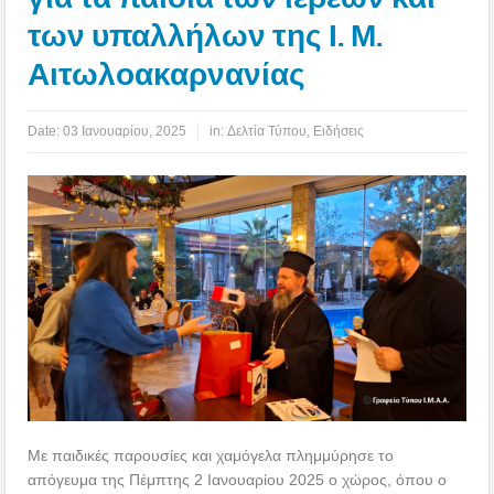
των υπαλλήλων της Ι. Μ.
Αιτωλοακαρνανίας
Date:
03 Ιανουαρίου, 2025
in:
Δελτία Τύπου
,
Ειδήσεις
Με παιδικές παρουσίες και χαμόγελα πλημμύρησε το
απόγευμα της Πέμπτης 2 Ιανουαρίου 2025 ο χώρος, όπου ο