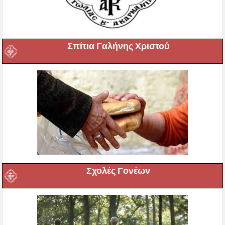
Σπίτια Γαλήνης Χριστού
Σχολές Γονέων