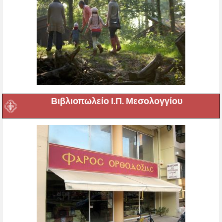
Βιβλιοπωλείο Ι.Π. Μεσολογγίου