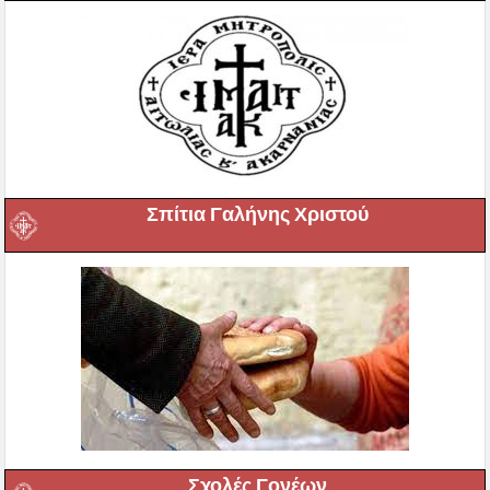
Σπίτια Γαλήνης Χριστού
Σχολές Γονέων