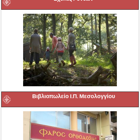
Βιβλιοπωλείο Ι.Π. Μεσολογγίου