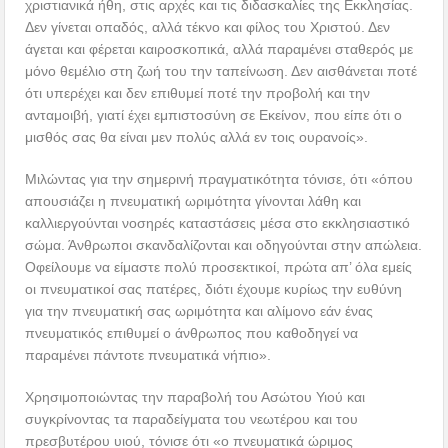
χριστιανικά ήθη, στις αρχές και τις διδασκαλίες της Εκκλησίας.
Δεν γίνεται οπαδός, αλλά τέκνο και φίλος του Χριστού. Δεν
άγεται και φέρεται καιροσκοπικά, αλλά παραμένει σταθερός με
μόνο θεμέλιο στη ζωή του την ταπείνωση. Δεν αισθάνεται ποτέ
ότι υπερέχει και δεν επιθυμεί ποτέ την προβολή και την
ανταμοιβή, γιατί έχει εμπιστοσύνη σε Εκείνον, που είπε ότι ο
μισθός σας θα είναι μεν πολύς αλλά εν τοις ουρανοίς».
Μιλώντας για την σημερινή πραγματικότητα τόνισε, ότι «όπου
απουσιάζει η πνευματική ωριμότητα γίνονται λάθη και
καλλιεργούνται νοσηρές καταστάσεις μέσα στο εκκλησιαστικό
σώμα. Άνθρωποι σκανδαλίζονται και οδηγούνται στην απώλεια.
Οφείλουμε να είμαστε πολύ προσεκτικοί, πρώτα απ’ όλα εμείς
οι πνευματικοί σας πατέρες, διότι έχουμε κυρίως την ευθύνη
για την πνευματική σας ωριμότητα και αλίμονο εάν ένας
πνευματικός επιθυμεί ο άνθρωπος που καθοδηγεί να
παραμένει πάντοτε πνευματικά νήπιο».
Χρησιμοποιώντας την παραβολή του Ασώτου Υιού και
συγκρίνοντας τα παραδείγματα του νεωτέρου και του
πρεσβυτέρου υιού, τόνισε ότι «ο πνευματικά ώριμος