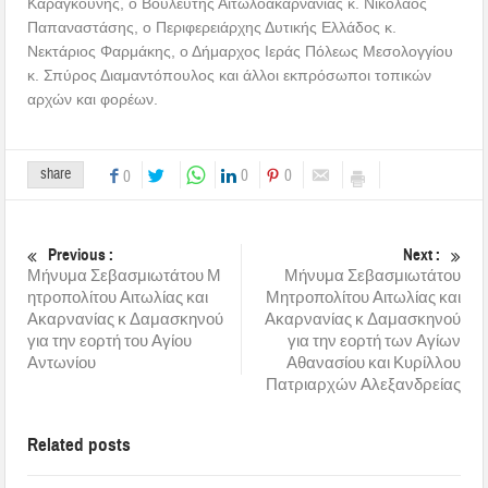
Καραγκούνης, ο Βουλευτής Αιτωλοακαρνανίας κ. Νικόλαος
Παπαναστάσης, ο Περιφερειάρχης Δυτικής Ελλάδος κ.
Νεκτάριος Φαρμάκης, ο Δήμαρχος Ιεράς Πόλεως Μεσολογγίου
κ. Σπύρος Διαμαντόπουλος και άλλοι εκπρόσωποι τοπικών
αρχών και φορέων.
share
0
0
0
Previous :
Next :
Μήνυμα Σεβασμιωτάτου Μ
Μήνυμα Σεβασμιωτάτου
ητροπολίτου Αιτωλίας και
Μητροπολίτου Αιτωλίας και
Ακαρνανίας κ Δαμασκηνού
Ακαρνανίας κ Δαμασκηνού
για την εορτή του Αγίου
για την εορτή των Αγίων
Αντωνίου
Αθανασίου και Κυρίλλου
Πατριαρχών Αλεξανδρείας
Related posts