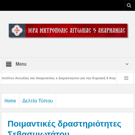
Menu
νανίας κ Δαμασκηνου για την Κυριακή 9 Αυγούστου 2026
Η εορτή της Μεταμ
ης Παναγίας
Δέηση υπέρ των πυροσβεστών και των πυροπλήκτων στην Ι. Μ.
Home
Δελτία Τύπου
Ποιμαντικές δραστηριότητες
Σεβασμιωτάτου