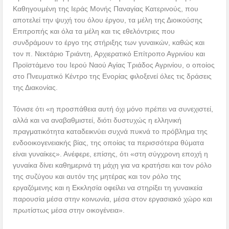
Καθηγουμένη της Ιεράς Μονής Παναγίας Κατερινούς, που
αποτελεί την ψυχή του όλου έργου, τα μέλη της Διοικούσης
Επιτροπής και όλα τα μέλη και τις εθελόντριες που
συνδράμουν το έργο της στήριξης των γυναικών, καθώς και
τον π. Νεκτάριο Τριάντη, Αρχιερατικό Επίτροπο Αγρινίου και
Προϊστάμενο του Ιερού Ναού Αγίας Τριάδος Αγρινίου, ο οποίος
στο Πνευματικό Κέντρο της Ενορίας φιλοξενεί όλες τις δράσεις
της Διακονίας.
Τόνισε ότι «η προσπάθεια αυτή όχι μόνο πρέπει να συνεχιστεί,
αλλά και να αναβαθμιστεί, διότι δυστυχώς η ελληνική
πραγματικότητα καταδεικνύει συχνά πυκνά το πρόβλημα της
ενδοοικογενειακής βίας, της οποίας τα περισσότερα θύματα
είναι γυναίκες». Ανέφερε, επίσης, ότι «στη σύγχρονη εποχή η
γυναίκα δίνει καθημερινά τη μάχη για να κρατήσει και τον ρόλο
της συζύγου και αυτόν της μητέρας και τον ρόλο της
εργαζόμενης και η Εκκλησία οφείλει να στηρίξει τη γυναικεία
παρουσία μέσα στην κοινωνία, μέσα στον εργασιακό χώρο και
πρωτίστως μέσα στην οικογένεια».