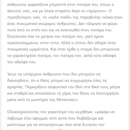
άνθρωπος εμφανίζεται μπροστά στον πατέρα του, όπως ο
άσωτος υιός, και με λόγια σταράτα λέγει το «ήμαρτον». Ο
πρεσβύτερος υιός, το «καλό παιδί» της παραβολής τελικά ήταν
ένας πνευματικά ανώριμος άνθρωπος. Δεν τόλμησε να φύγει
ποτέ από το σπίτι του και να εναντιωθεί στον πατέρα του.
Εκτελούσε όλα τα χατίρια του πατέρα του, γιατί έμενε
προσκολημμένος στον τύπο. Αλλά ο τύπος δεν οδηγεί στην
πνευματική ωριμότητα. Και όταν ήρθε η στιγμή δεν μπορούσε
να χαρακτηρίσει πατέρα, τον πατέρα του, αλλά ούτε αδελφό,
τον αδελφό του.
Ίσως να υπάρχουν άνθρωποι που δεν μπορούν να
διανοηθούν, ότι ο Θεός μπορεί να συγχωρήσει όλες τις
αμαρτίες. Περιορίζουν ασφυκτικά τον Θεό στα δικά τους μέτρα
και σταθμά και αποκλείουν τη χάρη του Θεού να λειτουργήσει
μέσα από το μυστήριο της Μετανοίας».
Ολοκληρώνοντας τον χαιρετισμό του ευχήθηκε: «μακάρι να
λάβουμε όλοι αφορμές από αυτά που διαβάζουμε και
μελετούμε για να αποκτήσουμε όσο είναι δυνατόν την