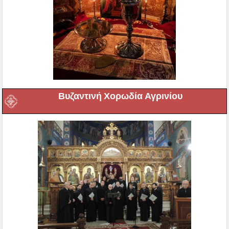
Βυζαντινή Χορωδία Αγρινίου