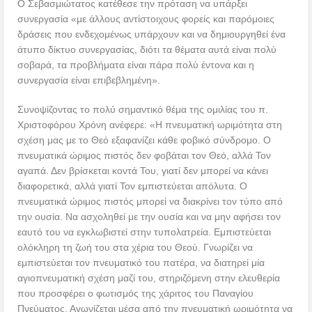
Ο Σεβασμιώτατος κατέθεσε την πρόταση να υπάρξει
συνεργασία «με άλλους αντίστοιχους φορείς και παρόμοιες
δράσεις που ενδεχομένως υπάρχουν και να δημιουργηθεί ένα
άτυπο δίκτυο συνεργασίας, διότι τα θέματα αυτά είναι πολύ
σοβαρά, τα προβλήματα είναι πάρα πολύ έντονα και η
συνεργασία είναι επιβεβλημένη».
Συνοψίζοντας το πολύ σημαντικό θέμα της ομιλίας του π.
Χριστοφόρου Χρόνη ανέφερε: «Η πνευματική ωριμότητα στη
σχέση μας με το Θεό εξαφανίζει κάθε φοβικό σύνδρομο. Ο
πνευματικά ώριμος πιστός δεν φοβάται τον Θεό, αλλά Τον
αγαπά. Δεν βρίσκεται κοντά Του, γιατί δεν μπορεί να κάνει
διαφορετικά, αλλά γιατί Τον εμπιστεύεται απόλυτα. Ο
πνευματικά ώριμος πιστός μπορεί να διακρίνει τον τύπο από
την ουσία. Να ασχοληθεί με την ουσία και να μην αφήσει τον
εαυτό του να εγκλωβιστεί στην τυπολατρεία. Εμπιστεύεται
ολόκληρη τη ζωή του στα χέρια του Θεού. Γνωρίζει να
εμπιστεύεται τον πνευματικό του πατέρα, να διατηρεί μία
αγιοπνευματική σχέση μαζί του, στηριζόμενη στην ελευθερία
που προσφέρει ο φωτισμός της χάριτος του Παναγίου
Πνεύματος. Αγωνίζεται μέσα από την πνευματική ωριμότητα να