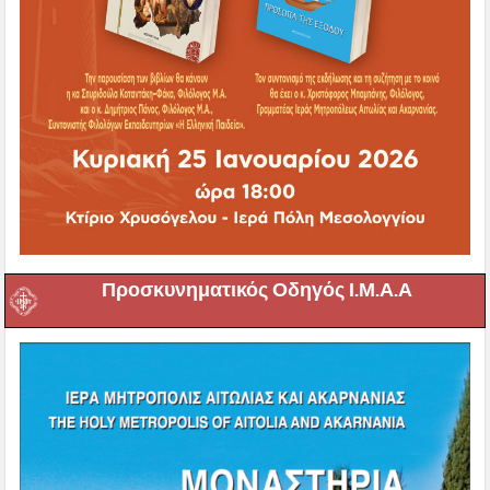
Προσκυνηματικός Οδηγός Ι.Μ.Α.Α