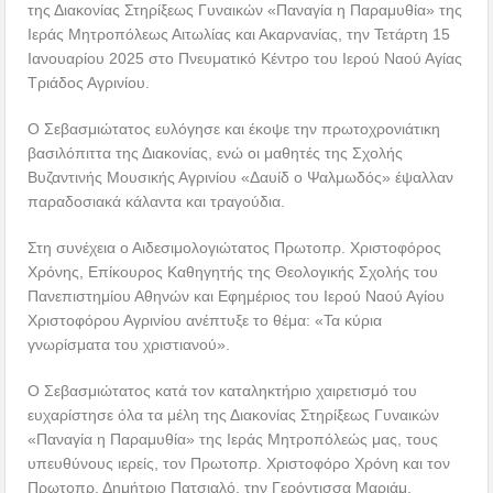
της Διακονίας Στηρίξεως Γυναικών «Παναγία η Παραμυθία» της
Ιεράς Μητροπόλεως Αιτωλίας και Ακαρνανίας, την Τετάρτη 15
Ιανουαρίου 2025 στο Πνευματικό Κέντρο του Ιερού Ναού Αγίας
Τριάδος Αγρινίου.
Ο Σεβασμιώτατος ευλόγησε και έκοψε την πρωτοχρονιάτικη
βασιλόπιττα της Διακονίας, ενώ οι μαθητές της Σχολής
Βυζαντινής Μουσικής Αγρινίου «Δαυίδ ο Ψαλμωδός» έψαλλαν
παραδοσιακά κάλαντα και τραγούδια.
Στη συνέχεια ο Αιδεσιμολογιώτατος Πρωτοπρ. Χριστοφόρος
Χρόνης, Επίκουρος Καθηγητής της Θεολογικής Σχολής του
Πανεπιστημίου Αθηνών και Εφημέριος του Ιερού Ναού Αγίου
Χριστοφόρου Αγρινίου ανέπτυξε το θέμα: «Τα κύρια
γνωρίσματα του χριστιανού».
Ο Σεβασμιώτατος κατά τον καταληκτήριο χαιρετισμό του
ευχαρίστησε όλα τα μέλη της Διακονίας Στηρίξεως Γυναικών
«Παναγία η Παραμυθία» της Ιεράς Μητροπόλεώς μας, τους
υπευθύνους ιερείς, τον Πρωτοπρ. Χριστοφόρο Χρόνη και τον
Πρωτοπρ. Δημήτριο Πατσιαλό, την Γερόντισσα Μαριάμ,