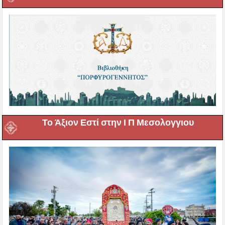
Το Άξιον Εστί στην Ι Π Μεσολογγιου