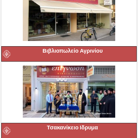
Βιβλιοπωλείο Αγρινίου
Τσακανίκειο Ιδρυμα