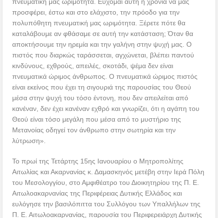
πνευματική μας ωριμότητα. Εύχομαι αυτή η χρονιά να μας
προσφέρει, έστω και στο ελάχιστο, την πρόοδο για την
πολυπόθητη πνευματική μας ωριμότητα. Ξέρετε πότε θα
καταλάβουμε αν φθάσαμε σε αυτή την κατάσταση; Όταν θα
αποκτήσουμε την ηρεμία και την γαλήνη στην ψυχή μας. Ο
πιστός που διαρκώς ταράσσεται, αγχώνεται, βλέπει παντού
κινδύνους, εχθρούς, απειλές, σκοτάδι, ψέμα δεν είναι
πνευματικά ώριμος άνθρωπος. Ο πνευματικά ώριμος πιστός
είναι εκείνος που έχει τη σιγουριά της παρουσίας του Θεού
μέσα στην ψυχή του τόσο έντονη, που δεν απειλείται από
κανέναν, δεν έχει κανέναν εχθρό και γνωρίζει, ότι η αγάπη του
Θεού είναι τόσο μεγάλη που μέσα από το μυστήριο της
Μετανοίας οδηγεί τον άνθρωπο στην σωτηρία και την
λύτρωση».
Το πρωί της Τετάρτης 15ης Ιανουαρίου ο Μητροπολίτης
Αιτωλίας και Ακαρνανίας κ. Δαμασκηνός μετέβη στην Ιερά Πόλη
του Μεσολογγίου, στο Αμφιθέατρο του Διοικητηρίου της Π. Ε.
Αιτωλοακαρνανίας της Περιφέρειας Δυτικής Ελλάδος και
ευλόγησε την βασιλόπιττα του Συλλόγου των Υπαλλήλων της
Π. Ε. Αιτωλοακαρνανίας, παρουσία του Περιφερειάρχη Δυτικής