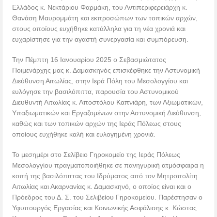
Ελλάδος κ. Νεκτάριου Φαρμάκη, του Αντιπεριφερειάρχη κ.
Θανάση Μαυρομμάτη και εκπροσώπων των τοπικών αρχών,
στους οποίους ευχήθηκε κατάλληλα για τη νέα χρονιά και
ευχαρίστησε για την αγαστή συνεργασία και συμπόρευση.
Την Πέμπτη 16 Ιανουαρίου 2025 ο Σεβασμιώτατος
Ποιμενάρχης μας κ. Δαμασκηνός επισκέφθηκε την Αστυνομική
Διεύθυνση Αιτωλίας, στην Ιερά Πόλη του Μεσολογγίου και
ευλόγησε την βασιλόπιττα, παρουσία του Αστυνομικού
Διευθυντή Αιτωλίας κ. Αποστόλου Καπνιάρη, των Αξιωματικών,
Υπαξιωματικών και Εργαζομένων στην Αστυνομική Διεύθυνση,
καθώς και των τοπικών αρχών της Ιεράς Πόλεως στους
οποίους ευχήθηκε καλή και ευλογημένη χρονιά.
Το μεσημέρι στο Σελίβειο Γηροκομείο της Ιεράς Πόλεως
Μεσολογγίου πραγματοποιήθηκε σε πανηγυρική ατμόσφαιρα η
κοπή της βασιλόπιττας του Ιδρύματος από τον Μητροπολίτη
Αιτωλίας και Ακαρνανίας κ. Δαμασκηνό, ο οποίος είναι και ο
Πρόεδρος του Δ. Σ. του Σελιβείου Γηροκομείου. Παρέστησαν ο
Υφυπουργός Εργασίας και Κοινωνικής Ασφάλισης κ. Κώστας