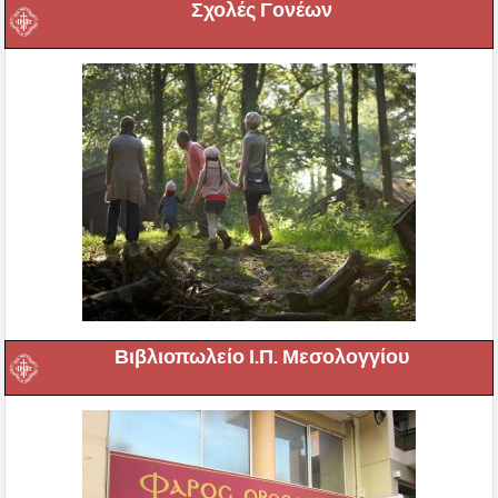
Σχολές Γονέων
Βιβλιοπωλείο Ι.Π. Μεσολογγίου