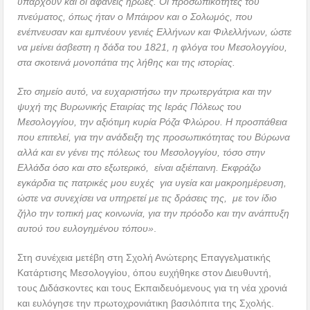
υπάρχουν και οι αφανείς ήρωες. Οι προσωπικότητες του
πνεύματος, όπως ήταν ο Μπάιρον και ο Σολωμός, που
ενέπνευσαν και εμπνέουν γενιές Ελλήνων και Φιλελλήνων, ώστε
να μείνει άσβεστη η δάδα του 1821, η φλόγα του Μεσολογγίου,
στα σκοτεινά μονοπάτια της λήθης και της ιστορίας.
Στο σημείο αυτό, να ευχαριστήσω την πρωτεργάτρια και την
ψυχή της Βυρωνικής Εταιρίας της Ιεράς Πόλεως του
Μεσολογγίου, την αξιότιμη κυρία Ρόζα Φλώρου. Η προσπάθεια
που επιτελεί, για την ανάδειξη της προσωπικότητας του Βύρωνα
αλλά και εν γένει της πόλεως του Μεσολογγίου, τόσο στην
Ελλάδα όσο και στο εξωτερικό, είναι αξιέπαινη. Εκφράζω
εγκάρδια τις πατρικές μου ευχές για υγεία και μακροημέρευση,
ώστε να συνεχίσει να υπηρετεί με τις δράσεις της, με τον ίδιο
ζήλο την τοπική μας κοινωνία, για την πρόοδο και την ανάπτυξη
αυτού του ευλογημένου τόπου»
.
Στη συνέχεια μετέβη στη Σχολή Ανώτερης Επαγγελματικής
Κατάρτισης Μεσολογγίου, όπου ευχήθηκε στον Διευθυντή,
τους Διδάσκοντες και τους Εκπαιδευόμενους για τη νέα χρονιά
και ευλόγησε την πρωτοχρονιάτικη βασιλόπιτα της Σχολής.