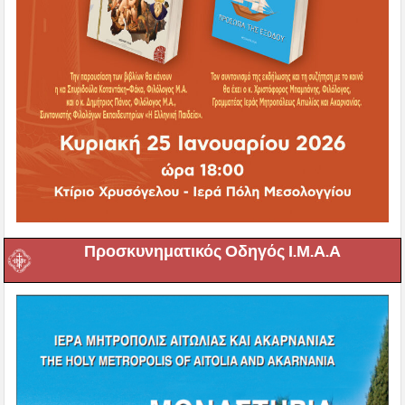
Προσκυνηματικός Οδηγός Ι.Μ.Α.Α