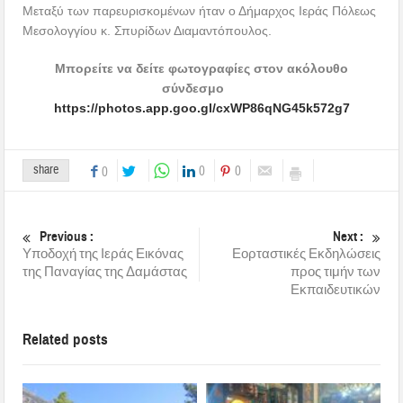
Μεταξύ των παρευρισκομένων ήταν ο Δήμαρχος Ιεράς Πόλεως
Μεσολογγίου κ. Σπυρίδων Διαμαντόπουλος.
Μπορείτε να δείτε φωτογραφίες στον ακόλουθο
σύνδεσμο
https://photos.app.goo.gl/cxWP86qNG45k572g7
share
0
0
0
Previous :
Next :
Υποδοχή της Ιεράς Εικόνας
Εορταστικές Εκδηλώσεις
της Παναγίας της Δαμάστας
προς τιμήν των
Εκπαιδευτικών
Related posts