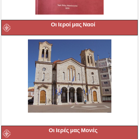
Οι Ιεροί μας Ναοί
Οι Ιερές μας Μονές