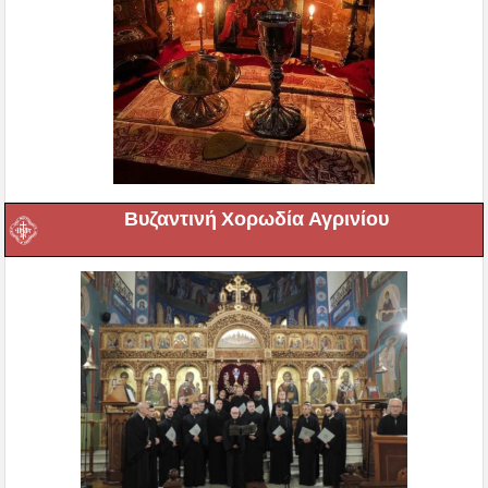
Βυζαντινή Χορωδία Αγρινίου