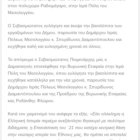
στον πολυχώρο Ραδιομέγαρο, στην Ιερά Πόλη του
Μεσολογγίου.
Ο Σεβασμιώτατος ευλόγησε και έκοψε την βασιλόπιτα των
εργαζομένων του Δήμου, παρουσία του Δημάρχου Ιεράς
Πόλεως Μεσολογγίου κ. Σπυρίδωνος Διαμαντόπουλου και
ευχήθηκε καλή και ευλογημένη χρονιά σε όλους.
Το απόγευμα ο Σεβασμιώτατος Ποιμενάρχης μας κ.
Δαμασκηνός επισκέφθηκε την Βυρωνική Εταιρεία στην Ιερά
Πόλη του Μεσολογγίου, όπου ευλόγησε την βασιλόπιτα και
ευχήθηκε κατάλληλα για την νέα χρονιά, παρουσία του
Δημάρχου Ιεράς Πόλεως Μεσολογγίου κ. Σπυρίδωνος
Διαμαντόπουλου και της Προέδρου της Βυρωνικής Εταιρείας
κας Ροδάνθης Φλώρου.
Κατά τον χαιρετισμό του ανέφερε τα εξής:
«Εάν ολόκληρη η
Ελληνική Ιστορία περιέχει ανεξάντλητο θησαυρό με πολύτιμα
διδάγματα, η Επανάσταση του ΄21 που κατέχει κεντρική θέση
στην νεώτερη ιστορία του Ἐθνους μας, θα πρέπει να αποτελεί