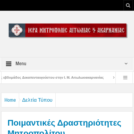
Menu
του στην Ι. Μ. Αιτωλωοακαρνανίας
Μήνυμα Σεβασμιωτάτου Μητροπολίτου Α
ου Μεσολογγίου
Μήνυμα Σεβασμιωτάτου Μητροπολίτου Αιτωλίας και Ακαρναν
Home
Δελτία Τύπου
Ποιμαντικές Δραστηριότητες
Μητροπολίτου