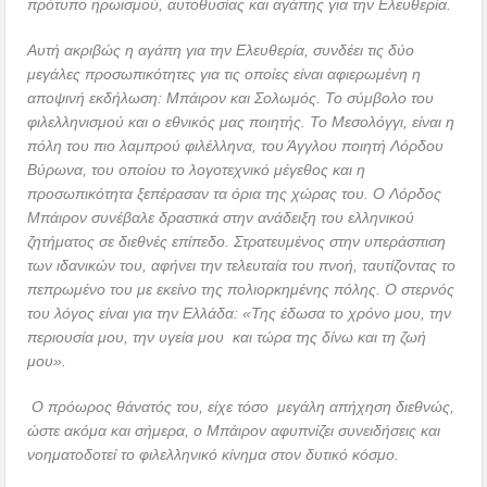
πρότυπο ηρωισμού, αυτοθυσίας και αγάπης για την Ελευθερία.
Αυτή ακριβώς η αγάπη για την Ελευθερία, συνδέει τις δύο
μεγάλες προσωπικότητες για τις οποίες είναι αφιερωμένη η
αποψινή εκδήλωση: Μπάιρον και Σολωμός. Το σύμβολο του
φιλελληνισμού και ο εθνικός μας ποιητής. Το Μεσολόγγι, είναι η
πόλη του πιο λαμπρού φιλέλληνα, του Άγγλου ποιητή Λόρδου
Βύρωνα, του οποίου το λογοτεχνικό μέγεθος και η
προσωπικότητα ξεπέρασαν τα όρια της χώρας του. Ο Λόρδος
Μπάιρον συνέβαλε δραστικά στην ανάδειξη του ελληνικού
ζητήματος σε διεθνές επίπεδο. Στρατευμένος στην υπεράσπιση
των ιδανικών του, αφήνει την τελευταία του πνοή, ταυτίζοντας το
πεπρωμένο του με εκείνο της πολιορκημένης πόλης. Ο στερνός
του λόγος είναι για την Ελλάδα: «Της έδωσα το χρόνο μου, την
περιουσία μου, την υγεία μου και τώρα της δίνω και τη ζωή
μου».
Ο πρόωρος θάνατός του, είχε τόσο μεγάλη απήχηση διεθνώς,
ώστε ακόμα και σήμερα, ο Μπάιρον αφυπνίζει συνειδήσεις και
νοηματοδοτεί το φιλελληνικό κίνημα στον δυτικό κόσμο.