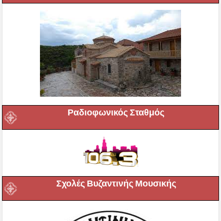
Ραδιοφωνικός Σταθμός
Σχολές Βυζαντινής Μουσικής