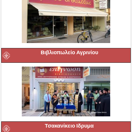
Βιβλιοπωλείο Αγρινίου
Τσακανίκειο Ιδρυμα