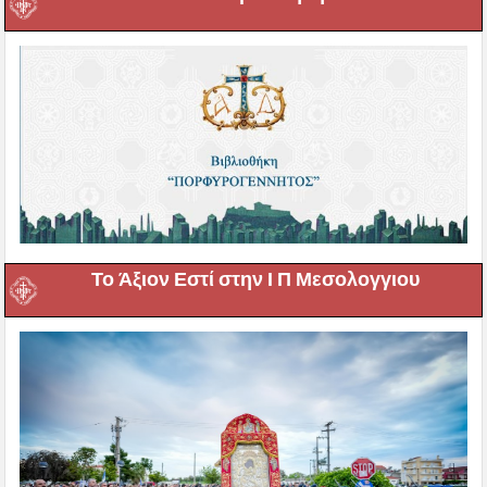
Το Άξιον Εστί στην Ι Π Μεσολογγιου