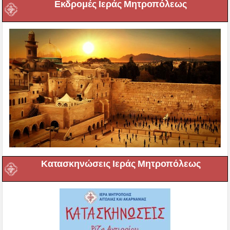
Εκδρομές Ιεράς Μητροπόλεως
Κατασκηνώσεις Ιεράς Μητροπόλεως