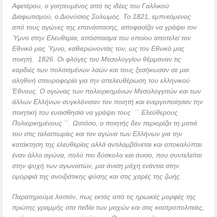
Αφετέρου, ο γοητευμένος από τις ιδέες του Γαλλικού
Διαφωτισμού, ο Διονύσιος Σολωμός. Το 1821, εμπνεόμενος
από τους αγώνες της επανάστασης, αποφασίζει να γράψει τον
Ύμνο στην Ελευθερία, απόσπασμα του οποίου αποτελεί τον
Εθνικό μας Ύμνο, καθιερώνοντάς τον, ως τον Εθνικό μας
ποιητή. 1826. Οι φλόγες του Μεσολογγίου θέρμαναν τις
καρδιές των πολιτισμένων λαών και τους ξεσήκωσαν σε μια
αληθινή σταυροφορία για την απελευθέρωση του ελληνικού
Ἐθνους. Ο αγώνας των πολιορκημένων Μεσολογγιτών και των
άλλων Ελλήνων συγκλόνισαν τον ποιητή και ενεργοποίησαν την
ποιητική του ευαισθησία να γράψει τους ΄΄ Ελεύθερους
Πολιορκημένους ΄΄. Ωστόσο, ο ποιητής δεν περιορίζει τη ματιά
του στις ταλαιπωρίες και τον αγώνα των Ελλήνων για την
κατάκτηση της ελευθερίας αλλά αντιλαμβάνεται και αποκαλύπτει
έναν άλλο αγώνα, πολύ πιο δύσκολο και άνισο, που συντελείται
στην ψυχή των αγωνιστών, μια άνιση μάχη ενάντια στην
ομορφιά της ανοιξιάτικης φύσης και στις χαρές της ζωής.
Παρατηρούμε λοιπόν, πως εκτός από τις ηρωικές μορφές της
πρώτης γραμμής στα πεδία των μαχών και στις καστροπολιτείες,