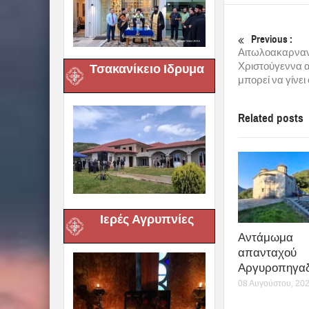
Previous :
Αιτωλοακαρναν
Χριστούγεννα απ
Τσακανίκειο Ιδρυμα
μπορεί να γίνε
Related posts
Ιερές Αγρυπνίες
Αντάμωμα
απανταχού
Αργυροπηγαδ
08 Αυγούστου, 20