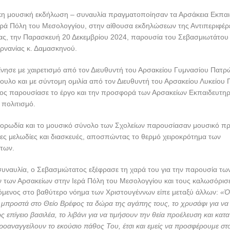
ικη μουσική εκδήλωση – συναυλία πραγματοποίησαν τα Αρσάκεια Εκπαι
ερά Πόλη του Μεσολογγίου, στην αίθουσα εκδηλώσεων της Αντιπεριφέρ
ας, την Παρασκευή 20 Δεκεμβρίου 2024, παρουσία του Σεβασμιωτάτο
αρνανίας κ. Δαμασκηνού.
νησε με χαιρετισμό από τον Διευθυντή του Αρσακείου Γυμνασίου Πατρώ
υλο και με σύντομη ομιλία από τον Διευθυντή του Αρσακείου Λυκείου
ίος παρουσίασε το έργο και την προσφορά των Αρσακείων Εκπαιδευτη
 πολιτισμό.
 χορωδία και το μουσικό σύνολο των Σχολείων παρουσίασαν μουσικό π
κες μελωδίες και διασκευές, αποσπώντας το θερμό χειροκρότημα των
των.
συναυλία, ο Σεβασμιώτατος εξέφρασε τη χαρά του για την παρουσία τω
ν των Αρσακείων στην Ιερά Πόλη του Μεσολογγίου και τους καλωσόρισ
όμενος στο βαθύτερο νόημα των Χριστουγέννων είπε μεταξύ άλλων:
«Ό
 μπροστά στο Θείο Βρέφος τα δώρα της αγάπης τους, το χρυσάφι για να
επίγειο βασιλέα, το λιβάνι για να τιμήσουν την θεία προέλευση και κατ
ροαναγγείλουν το εκούσιο πάθος Του, έτσι και εμείς να προσφέρουμε στ