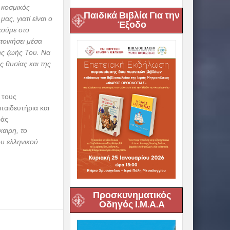
 κοσμικός
Παιδικά Βιβλία Για την
ς, γιατί είναι ο
Έξοδο
κούμε στο
τοικήσει μέσα
της ζωής Του. Να
 θυσίας και της
 τους
παιδευτήρια και
ράς
καιρη, το
ου ελληνικού
Προσκυνηματικός
Οδηγός Ι.Μ.Α.Α