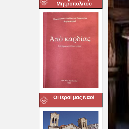
Μητροπολίτου
Οι Ιεροί μας Ναοί