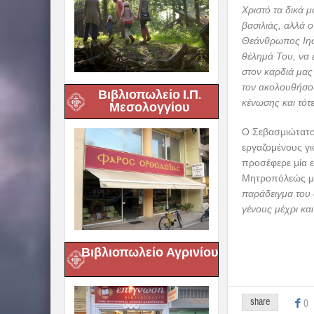
Χριστό τα δικά 
βασιλιάς, αλλά ο
Θεάνθρωπος Ιησο
θέλημά Του, να 
στον καρδιά μας
τον ακολουθήσου
Βιβλιοπωλείο Ι.Π.
κένωσης και τότε
Μεσολογγίου
Ο Σεβασμιώτατος
εργαζομένους γι
προσέφερε μία ε
Μητροπόλεώς μα
παράδειγμα του 
γένους μέχρι κα
Βιβλιοπωλείο Αγρινίου
share
0