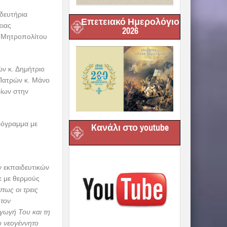
δευτήρια
Επετειακό Ημερολόγιο
ειας
2026
υ Μητροπολίτου
ν κ. Δημήτριο
 Πατρών κ. Μάνο
ρίων στην
ρόγραμμα με
Kανάλι στο youtube
ν εκπαιδευτικών
ε με θερμούς
πως οι τρεις
 τον
αγωγή Του και τη
ο νεογέννητο