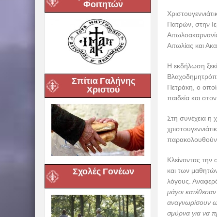
Φοιτητών
Χριστουγεννιάτ
Πατρών, στην Ι
Αιτωλοακαρνανί
Αιτωλίας και Ακ
Η εκδήλωση ξεκί
Βλαχοδημητρόπο
Σπίτια Γαλήνης
Πετράκη, ο οπο
Χριστού
παιδεία και στον
Στη συνέχεια η
χριστουγεννιάτι
παρακολουθούν
Κλείνοντας την 
Σχολές Γονέων
και των μαθητώ
λόγους. Αναφερ
μάγοι κατέθεσαν
αναγνωρίσουν ως 
σμύρνα για να π