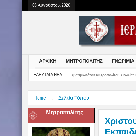
08 Αυγούστου, 2026
ΑΡΧΙΚΗ
ΜΗΤΡΟΠΟΛΙΤΗΣ
ΓΝΩΡΙΜΙΑ
ΤΕΛΕΥΤΑΙΑ ΝΕΑ
αδιτών
Μήνυμα Σεβασμιωτάτου Μητροπολίτου Αιτωλίας και Ακαρνανίας κ Δαμ
Home
Δελτία Τύπου
Μητροπολίτης
Χριστο
Εκπαιδ