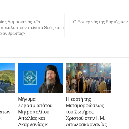
ίας Δαμασκηνός: «Τα
Ο Εσπερινός της Εορτής των
οκαλύπτουν τί είναι ο Θεός και τί
ι ο άνθρωπος»
Μήνυμα
Η εορτή της
Σεβασμιωτάτου
Μεταμορφώσεως
ιτών
Μητροπολίτου
του Σωτήρος
Αιτωλίας και
Χριστού στην Ι. Μ.
26
Ακαρνανίας κ
Αιτωλοακαρνανίας