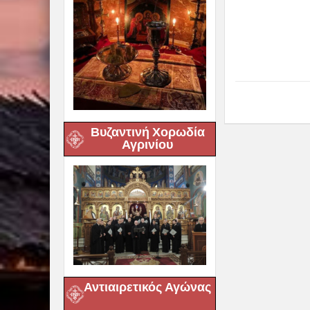
Βυζαντινή Χορωδία
Αγρινίου
Αντιαιρετικός Αγώνας