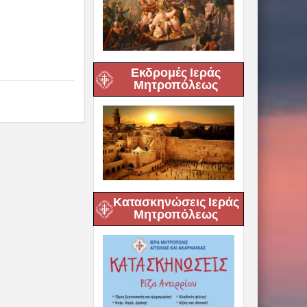
Εκδρομές Ιεράς
Μητροπόλεως
Κατασκηνώσεις Ιεράς
Μητροπόλεως