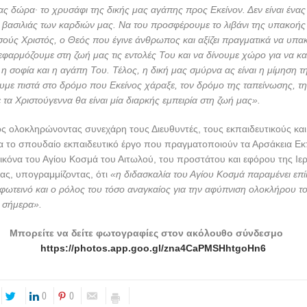
μας δώρα∙ το χρυσάφι της δικής μας αγάπης προς Εκείνον. Δεν είναι ένας
 βασιλιάς των καρδιών μας. Να του προσφέρουμε το λιβάνι της υπακοής μα
ύς Χριστός, ο Θεός που έγινε άνθρωπος και αξίζει πραγματικά να υπα
εφαρμόζουμε στη ζωή μας τις εντολές Του και να δίνουμε χώρο για να κα
 η σοφία και η αγάπη Του. Τέλος, η δική μας σμύρνα ας είναι η μίμηση 
με πιστά στο δρόμο που Εκείνος χάραξε, τον δρόμο της ταπείνωσης, της
 τα Χριστούγεννα θα είναι μία διαρκής εμπειρία στη ζωή μας».
 ολοκληρώνοντας συνεχάρη τους Διευθυντές, τους εκπαιδευτικούς και
α το σπουδαίο εκπαιδευτικό έργο που πραγματοποιούν τα Αρσάκεια Εκ
ικόνα του Αγίου Κοσμά του Αιτωλού, του προστάτου και εφόρου της Ιε
ς, υπογραμμίζοντας, ότι
«η διδασκαλία του Αγίου Κοσμά παραμένει επί
φωτεινό και ο ρόλος του τόσο αναγκαίος για την αφύπνιση ολοκλήρου τ
ι σήμερα».
Μπορείτε να δείτε φωτογραφίες στον ακόλουθο σύνδεσμο
https://photos.app.goo.gl/zna4CaPMSHhtgoHn6
0
0