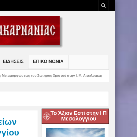
ΕΙΔΗΣΕΙΣ
ΕΠΙΚΟΙΝΩΝΙΑ
υ Σωτήρος Χριστού στην Ι. Μ. Αιτωλοακαρνανίας
Στ’ Κατασκηνωτική Περίοδ
Το Άξιον Εστί στην Ι Π
Μεσολογγιου
είων
γγίου