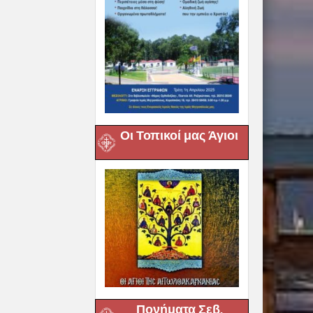
Οι Τοπικοί μας Άγιοι
Πονήματα Σεβ.