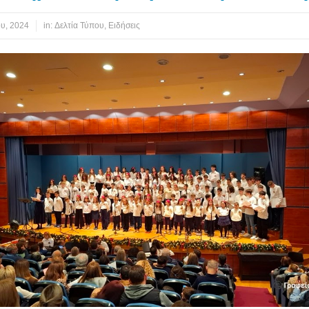
ου, 2024
in:
Δελτία Τύπου
,
Ειδήσεις