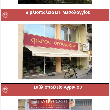
Βιβλιοπωλείο Ι.Π. Μεσολογγίου
Βιβλιοπωλείο Αγρινίου