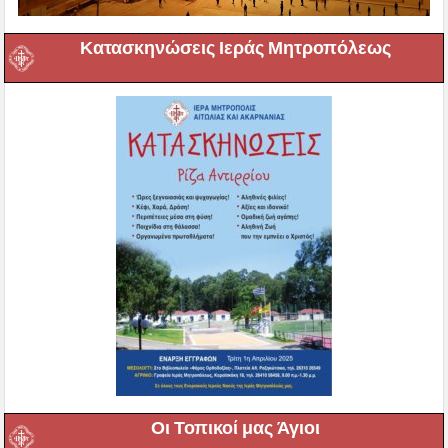
Κατασκηνώσεις Ιεράς Μητροπόλεως
Οι Τοπικοί μας Άγιοι