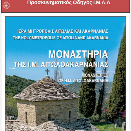
Προσκυνηματικός Οδηγός Ι.Μ.Α.Α