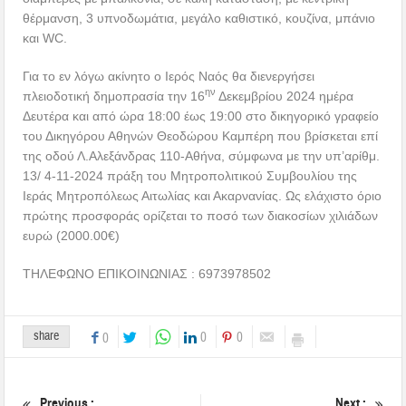
θέρμανση, 3 υπνοδωμάτια, μεγάλο καθιστικό, κουζίνα, μπάνιο
και WC.
Για το εν λόγω ακίνητο ο Ιερός Ναός θα διενεργήσει
ην
πλειοδοτική δημοπρασία την 16
Δεκεμβρίου 2024 ημέρα
Δευτέρα και από ώρα 18:00 έως 19:00 στο δικηγορικό γραφείο
του Δικηγόρου Αθηνών Θεοδώρου Καμπέρη που βρίσκεται επί
της οδού Λ.Αλεξάνδρας 110-Αθήνα, σύμφωνα με την υπ’αρίθμ.
13/ 4-11-2024 πράξη του Μητροπολιτικού Συμβουλίου της
Ιεράς Μητροπόλεως Αιτωλίας και Ακαρνανίας. Ως ελάχιστο όριο
πρώτης προσφοράς ορίζεται το ποσό των διακοσίων χιλιάδων
ευρώ (2000.00€)
ΤΗΛΕΦΩΝΟ ΕΠΙΚΟΙΝΩΝΙΑΣ : 6973978502
share
0
0
0
Previous :
Next :