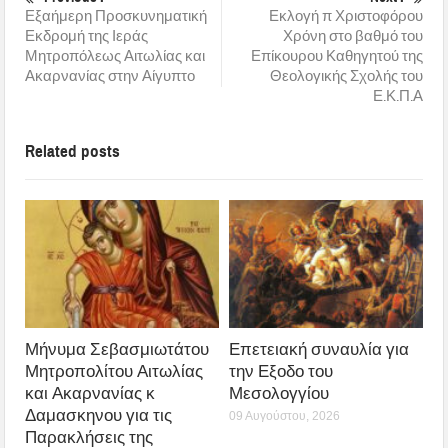
Εξαήμερη Προσκυνηματική
Εκλογή π Χριστοφόρου
Εκδρομή της Ιεράς
Χρόνη στο βαθμό του
Μητροπόλεως Αιτωλίας και
Επίκουρου Καθηγητού της
Ακαρνανίας στην Αίγυπτο
Θεολογικής Σχολής του
Ε.Κ.Π.Α
Related posts
Μήνυμα Σεβασμιωτάτου
Επετειακή συναυλία για
Μητροπολίτου Αιτωλίας
την Εξοδο του
και Ακαρνανίας κ
Μεσολογγίου
Δαμασκηνου για τις
09 Αυγούστου, 2026
Παρακλήσεις της