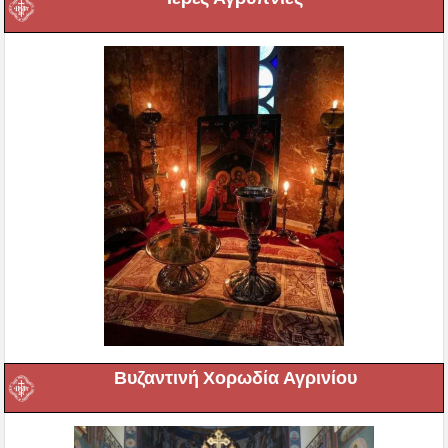
Βυζαντινή Χορωδία Αγρινίου