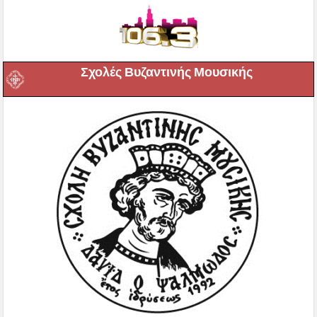
Σχολές Βυζαντινής Μουσικής