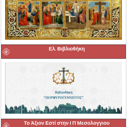
Ελ. Βιβλιοθήκη
Το Άξιον Εστί στην Ι Π Μεσολογγιου