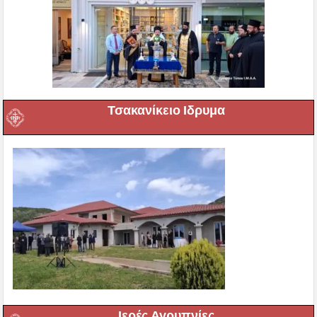
Τσακανίκειο Ιδρυμα
Ιερές Αγρυπνίες