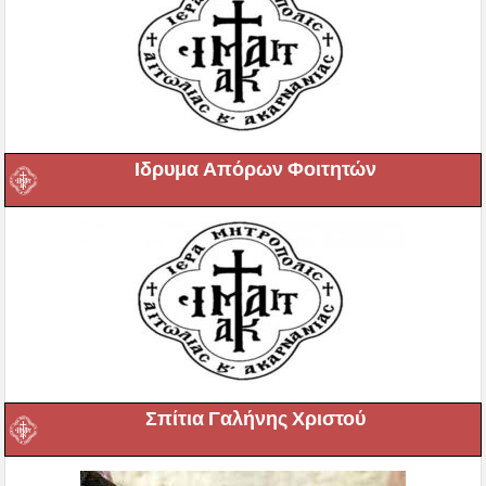
Ιδρυμα Απόρων Φοιτητών
Σπίτια Γαλήνης Χριστού