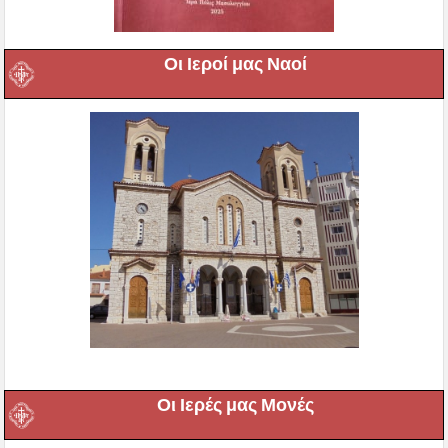
Οι Ιεροί μας Ναοί
Οι Ιερές μας Μονές