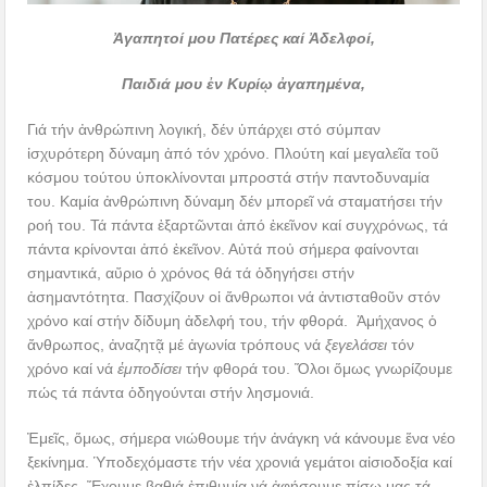
Ἀγαπητοί μου Πατέρες καί Ἀδελφοί,
Παιδιά μου ἐν Κυρίῳ ἀγαπημένα,
Γιά τήν ἀνθρώπινη λογική, δέν ὑπάρχει στό σύμπαν
ἰσχυρότερη δύναμη ἀπό τόν χρόνο. Πλούτη καί μεγαλεῖα τοῦ
κόσμου τούτου ὑποκλίνονται μπροστά στήν παντοδυναμία
του. Καμία ἀνθρώπινη δύναμη δέν μπορεῖ νά σταματήσει τήν
ροή του. Τά πάντα ἐξαρτῶνται ἀπό ἐκεῖνον καί συγχρόνως, τά
πάντα κρίνονται ἀπό ἐκεῖνον. Αὐτά ποὐ σήμερα φαίνονται
σημαντικά, αὔριο ὁ χρόνος θά τά ὁδηγήσει στήν
ἀσημαντότητα. Πασχίζουν οἱ ἄνθρωποι νά ἀντισταθοῦν στόν
χρόνο καί στήν δίδυμη ἀδελφή του, τήν φθορά. Ἀμήχανος ὁ
ἄνθρωπος, ἀναζητᾷ μέ ἀγωνία τρόπους νά
ξεγελάσει
τόν
χρόνο καί νά
ἐμποδίσει
τήν φθορά του. Ὅλοι ὅμως γνωρίζουμε
πώς τά πάντα ὁδηγούνται στήν λησμονιά.
Ἐμεῖς, ὅμως, σήμερα νιώθουμε τήν ἀνάγκη νά κάνουμε ἕνα νέο
ξεκίνημα. Ὑποδεχόμαστε τήν νέα χρονιά γεμάτοι αἰσιοδοξία καί
ἐλπίδες. Ἔχουμε βαθιά ἐπιθυμία νά ἀφήσουμε πίσω μας τά