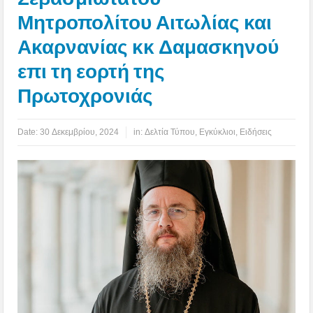
Μητροπολίτου Αιτωλίας και
Ακαρνανίας κκ Δαμασκηνού
επι τη εορτή της
Πρωτοχρονιάς
Date:
30 Δεκεμβρίου, 2024
in:
Δελτία Τύπου
,
Εγκύκλιοι
,
Ειδήσεις