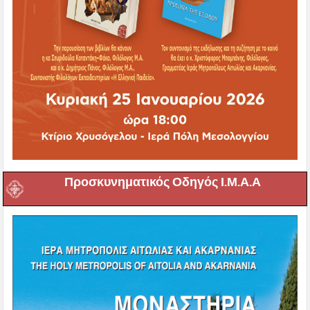
Προσκυνηματικός Οδηγός Ι.Μ.Α.Α