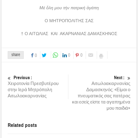
Μέ ὅλη μου τήν πατρική ἀγάπη
Ο ΜΗΤΡΟΠΟΛΙΤΗΣ ΣΑΣ
† Ο ΑΙΤΩΛΙΑΣ ΚΑΙ ΑΚΑΡΝΑΝΙΑΣ ΔΑΜΑΣΚΗΝΟΣ
share
0
0
0
Previous :
Next :
Χειροτονία Πρεσβυτέρου
Αιτωλοακαρνανίας
στην Ιερά Μητρόπολη
Δαμασκηνός: «Είμαι ο
Αιτωλοακαρνανίας
πνευματικός σας πατέρας
και εσείς είστε τα αγαπημένα
μου παιδιά»
Related posts