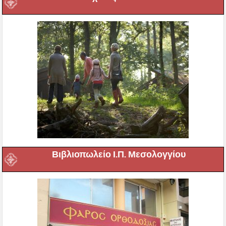
Βιβλιοπωλείο Ι.Π. Μεσολογγίου