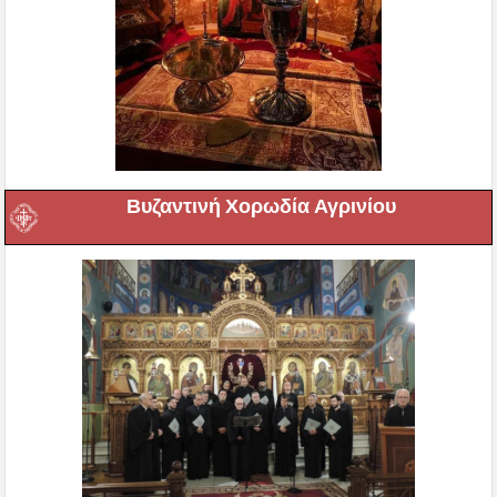
Βυζαντινή Χορωδία Αγρινίου