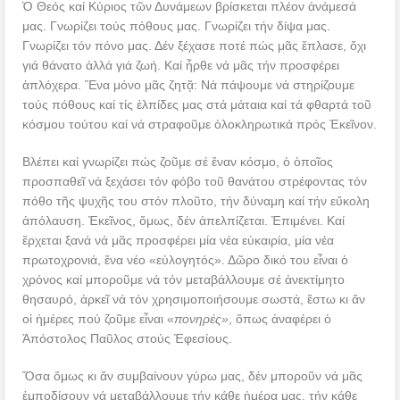
Ὁ Θεός καί Κύριος τῶν Δυνάμεων βρίσκεται πλέον ἀνάμεσά
μας. Γνωρίζει τούς πόθους μας. Γνωρίζει τήν δίψα μας.
Γνωρίζει τόν πόνο μας. Δέν ξέχασε ποτέ πώς μᾶς ἔπλασε, ὄχι
γιά θάνατο ἀλλά γιά ζωή. Καί ἦρθε νά μᾶς τήν προσφέρει
ἁπλόχερα. Ἕνα μόνο μᾶς ζητᾷ: Νά πάψουμε νά στηρίζουμε
τούς πόθους καί τίς ἐλπίδες μας στά μάταια καί τά φθαρτά τοῦ
κόσμου τούτου καί νά στραφοῦμε ὁλοκληρωτικά πρός Ἐκεῖνον.
Βλέπει καί γνωρίζει πώς ζοῦμε σέ ἕναν κόσμο, ὁ ὁποῖος
προσπαθεῖ νά ξεχάσει τόν φόβο τοῦ θανάτου στρέφοντας τόν
πόθο τῆς ψυχῆς του στόν πλοῦτο, τήν δύναμη καί τήν εὔκολη
ἀπόλαυση. Ἐκεῖνος, ὅμως, δέν ἀπελπίζεται. Ἐπιμένει. Καί
ἔρχεται ξανά νά μᾶς προσφέρει μία νέα εὐκαιρία, μία νέα
πρωτοχρονιά, ἕνα νέο «εὐλογητός». Δῶρο δικό του εἶναι ὁ
χρόνος καί μποροῦμε νά τόν μεταβάλλουμε σέ ἀνεκτίμητο
θησαυρό, ἀρκεῖ νά τόν χρησιμοποιήσουμε σωστά, ἔστω κι ἄν
οἱ ἡμέρες πού ζοῦμε εἶναι «
πονηρές»
, ὅπως ἀναφέρει ὁ
Ἀπόστολος Παῦλος στούς Ἐφεσίους.
Ὅσα ὅμως κι ἄν συμβαίνουν γύρω μας, δέν μποροῦν νά μᾶς
ἐμποδίσουν νά μεταβάλλουμε τήν κάθε ἡμέρα μας, τήν κάθε