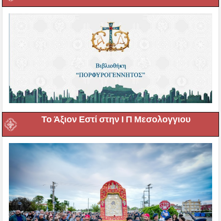
Το Άξιον Εστί στην Ι Π Μεσολογγιου