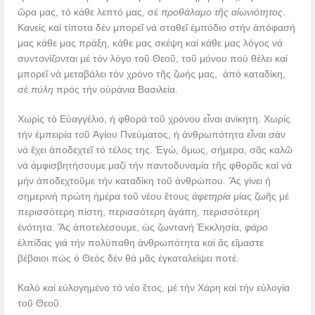
ὥρα μας, τό κάθε λεπτό μας, σέ
προθάλαμο τῆς αἰωνιότητος
.
Κανείς καί τίποτα δέν μπορεῖ νά σταθεῖ ἐμπόδιο στήν ἀπόφασή
μας κάθε μας πράξη, κάθε μας σκέψη καί κάθε μας λόγος νά
συντονίζονται μέ τόν λόγο τοῦ Θεοῦ, τοῦ μόνου πού θέλει καί
μπορεῖ νά μεταβάλει τόν χρόνο τῆς ζωής μας, ἀπό καταδίκη,
σέ
πύλη
πρός τήν οὐράνια Βασιλεία.
Χωρίς τό Εὐαγγέλιο, ἡ φθορά τοῦ χρόνου εἶναι ανίκητη. Χωρίς
τήν ἐμπειρία τοῦ Ἁγίου Πνεύματος, ἡ ἀνθρωπότητα εἶναι σάν
νά ἔχει ἀποδεχτεῖ τό τέλος της. Ἐγώ, ὅμως, σήμερα, σᾶς καλῶ
νά ἀμφισβητήσουμε μαζί τήν παντοδυναμία τῆς φθορᾶς καί νά
μήν ἀποδεχτοῦμε τήν καταδίκη τοῦ ἀνθρώπου. Ἄς γίνει ἡ
σημερινή πρώτη ἡμέρα τοῦ νέου ἔτους
ἀφετηρία
μίας ζωῆς μέ
περισσότερη πίστη, περισσότερη ἀγάπη, περισσότερη
ἑνότητα. Ἄς ἀποτελέσουμε, ὡς ζωντανή Ἐκκλησία,
φάρο
ἐλπίδας γιά τήν πολύπαθη ἀνθρωπότητα καί ἄς εἴμαστε
βέβαιοι πώς ὁ Θεός δέν θά μᾶς ἐγκαταλείψει ποτέ.
Καλό καί εὐλογημένο τό νέο ἔτος, μέ τήν Χάρη καί τήν εὐλογία
τοῦ Θεοῦ.