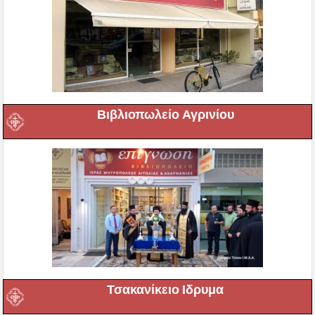
Βιβλιοπωλείο Αγρινίου
Τσακανίκειο Ιδρυμα