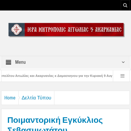
Menu
νανίας κ Δαμασκηνου για την Κυριακή 9 Αυγούστου 2026
Η εορτή της Μεταμ
ης Παναγίας
Δέηση υπέρ των πυροσβεστών και των πυροπλήκτων στην Ι. Μ.
Home
Δελτία Τύπου
Ποιμαντορική Εγκύκλιος
Σεβασμιωτάτου