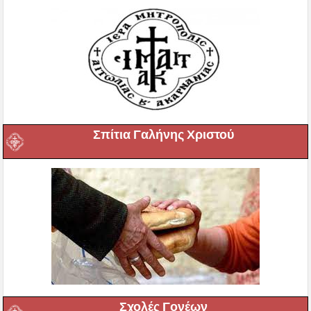
Σπίτια Γαλήνης Χριστού
Σχολές Γονέων