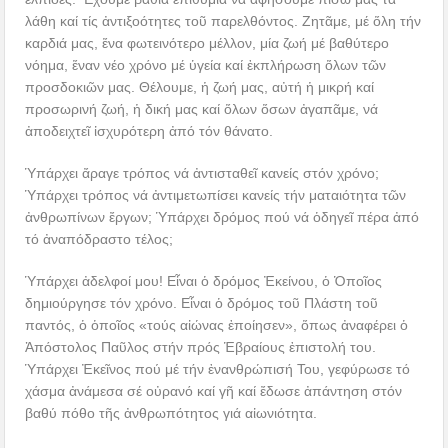
λάθη καί τίς ἀντιξοότητες τοῦ παρελθόντος. Ζητᾶμε, μέ ὅλη τήν
καρδιά μας, ἕνα φωτεινότερο μέλλον, μία ζωή μέ βαθύτερο
νόημα, ἕναν νέο χρόνο μέ ὑγεία καί ἐκπλήρωση ὅλων τῶν
προσδοκιῶν μας. Θέλουμε, ἡ ζωή μας, αὐτή ἡ μικρή καί
προσωρινή ζωή, ἡ δική μας καί ὅλων ὅσων ἀγαπᾶμε, νά
ἀποδειχτεῖ ἰσχυρότερη ἀπό τόν θάνατο.
Ὑπάρχει ἄραγε τρόπος νά ἀντισταθεῖ κανείς στόν χρόνο;
Ὑπάρχει τρόπος νά ἀντιμετωπίσει κανείς τήν ματαιότητα τῶν
ἀνθρωπίνων ἔργων; Ὑπάρχει δρόμος πού νά ὁδηγεῖ πέρα ἀπό
τό ἀναπόδραστο τέλος;
Ὑπάρχει ἀδελφοί μου! Εἶναι ὁ δρόμος Ἐκείνου, ὁ Ὁποῖος
δημιούργησε τόν χρόνο. Εἶναι ὁ δρόμος τοῦ Πλάστη τοῦ
παντός, ὁ ὁποῖος «τούς αἰώνας ἐποίησεν», ὅπως ἀναφέρει ὁ
Ἀπόστολος Παῦλος στήν πρός Ἑβραίους ἐπιστολή του.
Ὑπάρχει Ἐκεῖνος πού μέ τήν ἐνανθρώπισή Του, γεφύρωσε τό
χάσμα ἀνάμεσα σέ οὐρανό καί γῆ καί ἔδωσε ἀπάντηση στόν
βαθύ πόθο τῆς ἀνθρωπότητος γιά αἰωνιότητα.