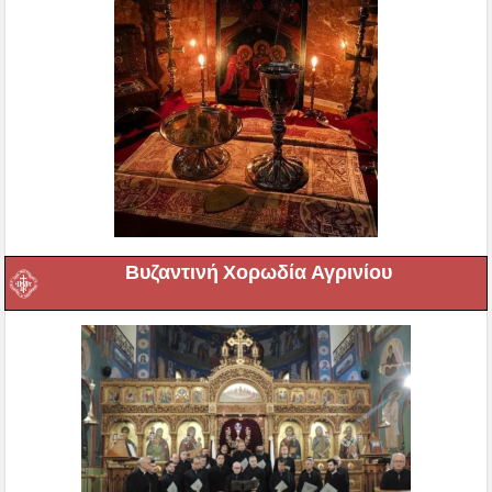
Βυζαντινή Χορωδία Αγρινίου