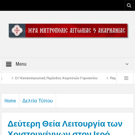
Menu
ρίοδος Κοριτσιών Γυμνασίου
Παρακλήσεις πρώτης εβδομάδος Δεκαπενταυγο
 Μεσολογγίου
Μήνυμα Σεβασμιωτάτου Μητροπολίτου Αιτωλίας και Ακαρνανίας
Home
Δελτία Τύπου
Δεύτερη Θεία Λειτουργία των
Χριστουγέννων στον Ιερό