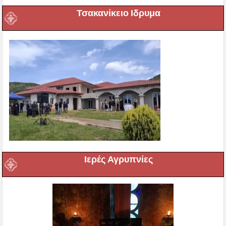
Τσακανίκειο Ιδρυμα
Ιερές Αγρυπνίες