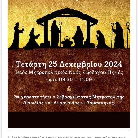
Η Ιερά Μητρόπολη Αιτωλίας και Ακαρνανίας, στο πλαίσιο της