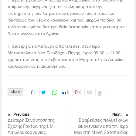
ποιμαντικής μέριμνας για τον εκκλησιασμό και την
εξυπηρέτηση των λατρευτικών αναγκών των πιστών και
ιδιαιτέρως των νέων οικογενειών και των μικρών παιδιών θα
τελέσει και εφέτος δεύτερη Θεία Λειτουργία κατά την εορτή των
Χριστουγέννων στο Αγρίνιο.
Η δεύτερη Θεία Λειτουργία θα τελεσθεί στον Ιερό
Μητροπολιτικό Ναό Ζωοδόχου Πηγής, ώρες 09:30’ – 11:00’,
χοροστατούντος του Σεβασμιωτάτου Μητροπολίτου Αιτωλίας
και Ακαρνανίας κ. Δαμασκηνού.
share
0
0
0
Previous :
Next :
Δεύτερη Συνάντηση της
Βραβεύσεις πολυτέκνων
Σχολής Γονέων της Ι. Μ.
οικογενειών από την Ιερά
Αιτωλοακαρνανίας
Μεγίστη Μονή Βατοπαιδίου