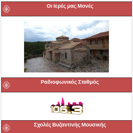
Οι Ιερές μας Μονές
Ραδιοφωνικός Σταθμός
Σχολές Βυζαντινής Μουσικής