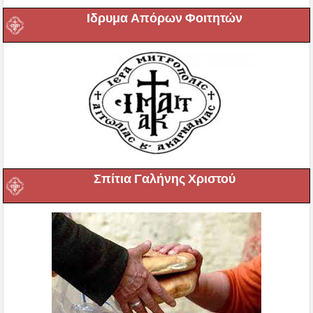
Ιδρυμα Απόρων Φοιτητών
Σπίτια Γαλήνης Χριστού