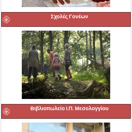
Σχολές Γονέων
Βιβλιοπωλείο Ι.Π. Μεσολογγίου