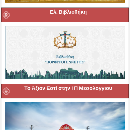
Ελ. Βιβλιοθήκη
Το Άξιον Εστί στην Ι Π Μεσολογγιου