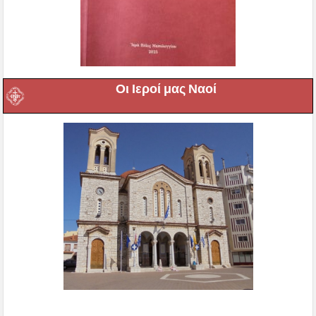
Οι Ιεροί μας Ναοί