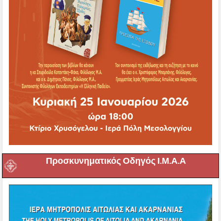
Προσκυνηματικός Οδηγός Ι.Μ.Α.Α