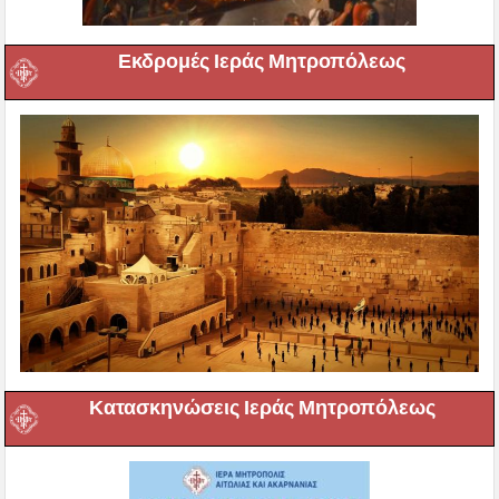
Εκδρομές Ιεράς Μητροπόλεως
Κατασκηνώσεις Ιεράς Μητροπόλεως