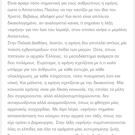
Είναι άραγε τόσο σημαντική για τους ανθρώπους η ειρήνη,
ώστε ο Απόστολος Παύλος να την ταυτίζει με τον ίδιο τον
Χριστό; Βεβαίως αδελφοί μου! Και αυτό είναι απόλυτα
δικαιολογημένο, αν αναλογιστεί κανείς τί σημαίνει η λέξη
«ειρήνη» για τον λαό του Ισραήλ, στον οποίον ανήκε ο μεγάλος
Απόστολος.
Στην Παλαιά Διαθήκη, λοιπόν, η ειρήνη δεν αποτελεί απλώς μία
παύση εχθροπραξιών στα πεδία των μαχών. Ούτε, όπως
πίστευαν οι αρχαίοι Έλληνες, το μεσοδιάστημα ανάμεσα σε
δύο πολέμους. Ευρύτερα, η ειρήνη σχετίζεται με ό,τι καλό
υπάρχει για τον άνθρωπο, με κάθε ευτυχία, με κάθε
ολοκλήρωση, με κάθε πληρότητα, τόσο πνευματική όσο και
υλική. Και μάλιστα, η ειρήνη σχετίζεται με την δικαιοσύνη. Μία
κοινωνία ειρήνης είναι μία δίκαιη κοινωνία, της οποίας τα μέλη
δεν συγκρούονται, αλλά αλληλοσυμπληρώνονται, δεν
ανταγωνίζονται αλλά αναρμονίζονται, όπως οι φθόγγοι μίας
αρμονικής συγχορδίας. Με λίγα λόγια, «ειρήνη» σημαίνει
αποκατάσταση του κόσμου στην αρχική του τάξη, όπως την
είχε ορίσει ο Δημιουργός. Στην λέξη «ειρήνη» συμπυκνώνονται
όλες οι ελπίδες και όλα τα οράματα μίας ευτυχισμένης ζωής.