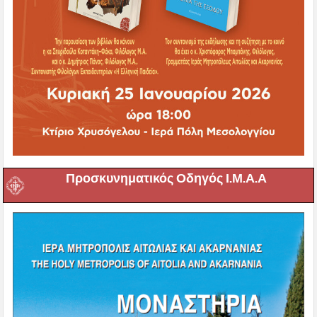
Προσκυνηματικός Οδηγός Ι.Μ.Α.Α