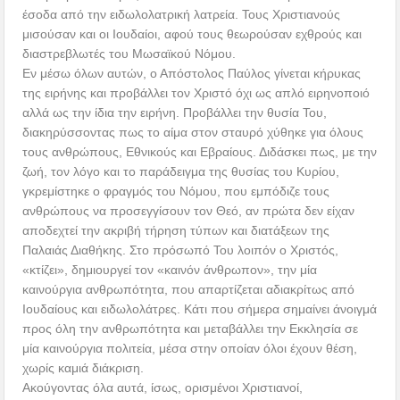
έσοδα από την ειδωλολατρική λατρεία. Τους Χριστιανούς
μισούσαν και οι Ιουδαίοι, αφού τους θεωρούσαν εχθρούς και
διαστρεβλωτές του Μωσαϊκού Νόμου.
Εν μέσω όλων αυτών, ο Απόστολος Παύλος γίνεται κήρυκας
της ειρήνης και προβάλλει τον Χριστό όχι ως απλό ειρηνοποιό
αλλά ως την ίδια την ειρήνη. Προβάλλει την θυσία Του,
διακηρύσσοντας πως το αίμα στον σταυρό χύθηκε για όλους
τους ανθρώπους, Εθνικούς και Εβραίους. Διδάσκει πως, με την
ζωή, τον λόγο και το παράδειγμα της θυσίας του Κυρίου,
γκρεμίστηκε ο φραγμός του Νόμου, που εμπόδιζε τους
ανθρώπους να προσεγγίσουν τον Θεό, αν πρώτα δεν είχαν
αποδεχτεί την ακριβή τήρηση τύπων και διατάξεων της
Παλαιάς Διαθήκης. Στο πρόσωπό Του λοιπόν ο Χριστός,
«κτίζει», δημιουργεί τον «καινόν άνθρωπον», την μία
καινούργια ανθρωπότητα, που απαρτίζεται αδιακρίτως από
Ιουδαίους και ειδωλολάτρες. Κάτι που σήμερα σημαίνει άνοιγμά
προς όλη την ανθρωπότητα και μεταβάλλει την Εκκλησία σε
μία καινούργια πολιτεία, μέσα στην οποίαν όλοι έχουν θέση,
χωρίς καμιά διάκριση.
Ακούγοντας όλα αυτά, ίσως, ορισμένοι Χριστιανοί,