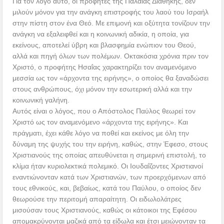
Για τον λόγο αυτό, οι προφήτες της Παλαιάς Διαθήκης, δεν
μιλούν μόνον για την ανάγκη επιστροφής του λαού του Ισραήλ
στην πίστη στον ένα Θεό. Με επιμονή και οξύτητα τονίζουν την
ανάγκη να εξαλειφθεί και η κοινωνική αδικία, η οποία, για
εκείνους, αποτελεί ύβρη και βλασφημία ενώπιον του Θεού,
αλλά και πηγή όλων των πολέμων. Οκτακόσια χρόνια πριν τον
Χριστό, ο προφήτης Ησαΐας χαρακτηρίζει τον αναμενόμενο
μεσσία ως τον «άρχοντα της ειρήνης», ο οποίος θα ξαναδώσει
στους ανθρώπους, όχι μόνον την εσωτερική αλλά και την
κοινωνική γαλήνη.
Αυτός είναι ο λόγος, που ο Απόστολος Παύλος θεωρεί τον
Χριστό ως τον αναμενόμενο «άρχοντα της ειρήνης». Και
πράγματι, έχει κάθε λόγο να ποθεί και εκείνος με όλη την
δύναμη της ψυχής του την ειρήνη, καθώς, στην Έφεσο, στους
Χριστιανούς της οποίας απευθύνεται η σημερινή επιστολή, το
κλίμα ήταν κυριολεκτικά πολεμικό. Οι Ιουδαΐζοντες Χριστιανοί
εναντιώνονταν κατά των Χριστιανών, των προερχόμενων από
τους εθνικούς, και, βεβαίως, κατά του Παύλου, ο οποίος δεν
θεωρούσε την περιτομή απαραίτητη. Οι ειδωλολάτρες
μισούσαν τους Χριστιανούς, καθώς οι κάτοικοι της Εφέσου
απομακρύνονται μαζικά από τα είδωλα και έτσι μειώνονταν τα