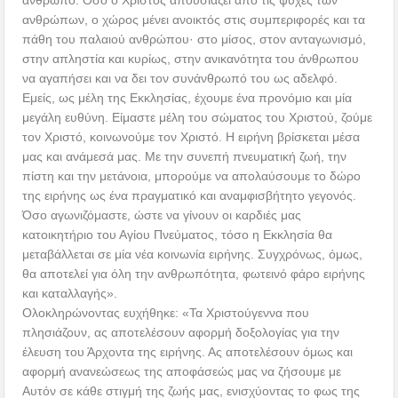
άνθρωπο. Όσο ο Χριστός απουσιάζει από τις ψυχές των
ανθρώπων, ο χώρος μένει ανοικτός στις συμπεριφορές και τα
πάθη του παλαιού ανθρώπου· στο μίσος, στον ανταγωνισμό,
στην απληστία και κυρίως, στην ανικανότητα του άνθρωπου
να αγαπήσει και να δει τον συνάνθρωπό του ως αδελφό.
Εμείς, ως μέλη της Εκκλησίας, έχουμε ένα προνόμιο και μία
μεγάλη ευθύνη. Είμαστε μέλη του σώματος του Χριστού, ζούμε
τον Χριστό, κοινωνούμε τον Χριστό. Η ειρήνη βρίσκεται μέσα
μας και ανάμεσά μας. Με την συνεπή πνευματική ζωή, την
πίστη και την μετάνοια, μπορούμε να απολαύσουμε το δώρο
της ειρήνης ως ένα πραγματικό και αναμφισβήτητο γεγονός.
Όσο αγωνιζόμαστε, ώστε να γίνουν οι καρδιές μας
κατοικητήριο του Αγίου Πνεύματος, τόσο η Εκκλησία θα
μεταβάλλεται σε μία νέα κοινωνία ειρήνης. Συγχρόνως, όμως,
θα αποτελεί για όλη την ανθρωπότητα, φωτεινό φάρο ειρήνης
και καταλλαγής».
Ολοκληρώνοντας ευχήθηκε: «Τα Χριστούγεννα που
πλησιάζουν, ας αποτελέσουν αφορμή δοξολογίας για την
έλευση του Άρχοντα της ειρήνης. Ας αποτελέσουν όμως και
αφορμή ανανεώσεως της αποφάσεώς μας να ζήσουμε με
Αυτόν σε κάθε στιγμή της ζωής μας, ενισχύοντας το φως της