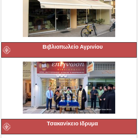
Βιβλιοπωλείο Αγρινίου
Τσακανίκειο Ιδρυμα