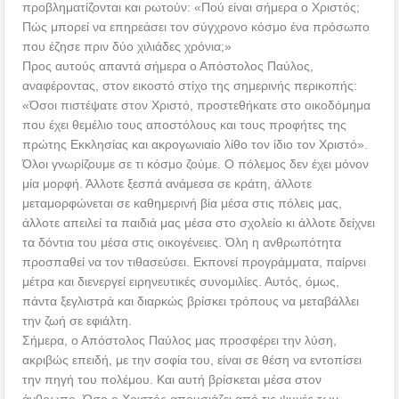
προβληματίζονται και ρωτούν: «Πού είναι σήμερα ο Χριστός;
Πώς μπορεί να επηρεάσει τον σύγχρονο κόσμο ένα πρόσωπο
που έζησε πριν δύο χιλιάδες χρόνια;»
Προς αυτούς απαντά σήμερα ο Απόστολος Παύλος,
αναφέροντας, στον εικοστό στίχο της σημερινής περικοπής:
«Όσοι πιστέψατε στον Χριστό, προστεθήκατε στο οικοδόμημα
που έχει θεμέλιο τους αποστόλους και τους προφήτες της
πρώτης Εκκλησίας και ακρογωνιαίο λίθο τον ίδιο τον Χριστό».
Όλοι γνωρίζουμε σε τι κόσμο ζούμε. Ο πόλεμος δεν έχει μόνον
μία μορφή. Άλλοτε ξεσπά ανάμεσα σε κράτη, άλλοτε
μεταμορφώνεται σε καθημερινή βία μέσα στις πόλεις μας,
άλλοτε απειλεί τα παιδιά μας μέσα στο σχολείο κι άλλοτε δείχνει
τα δόντια του μέσα στις οικογένειες. Όλη η ανθρωπότητα
προσπαθεί να τον τιθασεύσει. Εκπονεί προγράμματα, παίρνει
μέτρα και διενεργεί ειρηνευτικές συνομιλίες. Αυτός, όμως,
πάντα ξεγλιστρά και διαρκώς βρίσκει τρόπους να μεταβάλλει
την ζωή σε εφιάλτη.
Σήμερα, ο Απόστολος Παύλος μας προσφέρει την λύση,
ακριβώς επειδή, με την σοφία του, είναι σε θέση να εντοπίσει
την πηγή του πολέμου. Και αυτή βρίσκεται μέσα στον