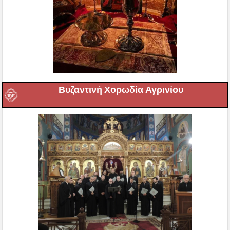
Βυζαντινή Χορωδία Αγρινίου