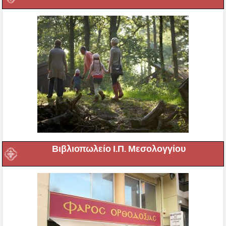
Βιβλιοπωλείο Ι.Π. Μεσολογγίου