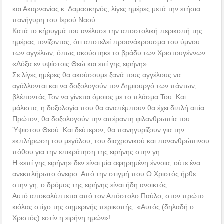
και Ακαρνανίας κ. Δαμασκηνός, λίγες ημέρες μετά την ετήσια
πανήγυρη του Ιερού Ναού.
Κατά το κήρυγμά του ανέλυσε την αποστολική περικοπή της
ημέρας τονίζοντας, ότι αποτελεί προανάκρουσμα του ύμνου
των αγγέλων, όπως ακούστηκε το βράδυ των Χριστουγέννων:
«Δόξα εν υψίστοις Θεώ και επί γης ειρήνη».
Σε λίγες ημέρες θα ακούσουμε ξανά τους αγγέλους να
αγάλλονται και να δοξολογούν τον Δημιουργό των πάντων,
βλέποντάς Τον να γίνεται όμοιος με το πλάσμα Του. Και
μάλιστα, η δοξολογία που θα αναπέμπουν θα έχει διπλή αιτία:
Πρώτον, θα δοξολογούν την απέραντη φιλανθρωπία του
Ύψιστου Θεού. Και δεύτερον, θα πανηγυρίζουν για την
εκπλήρωση του μεγάλου, του διαχρονικού και πανανθρώπινου
πόθου για την επικράτηση της ειρήνης στην γη.
Η «επί γης ειρήνη» δεν είναι μία αφηρημένη έννοια, ούτε ένα
ανεκπλήρωτο όνειρο. Από την στιγμή που Ο Χριστός ήρθε
στην γη, ο δρόμος της ειρήνης είναι ήδη ανοικτός.
Αυτό αποκαλύπτεται από τον Απόστολο Παύλο, στον πρώτο
κιόλας στίχο της σημερινής περικοπής: «Αυτός (δηλαδή ο
Χριστός) εστίν η ειρήνη ημών»!