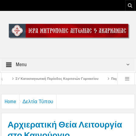
Menu
 Περίοδος Κοριτσιών Γυμνασίου
Παρακλήσεις πρώτης εβδομάδος Δεκαπενταυ
ου Μεσολογγίου
Μήνυμα Σεβασμιωτάτου Μητροπολίτου Αιτωλίας και Ακαρναν
Home
Δελτία Τύπου
Αρχιερατική Θεία Λειτουργία
στο Καινούργιο