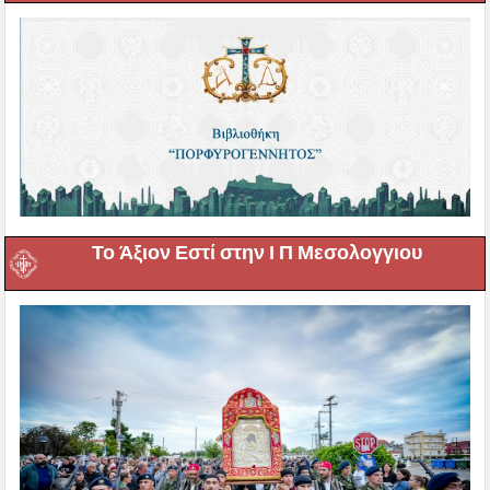
Το Άξιον Εστί στην Ι Π Μεσολογγιου