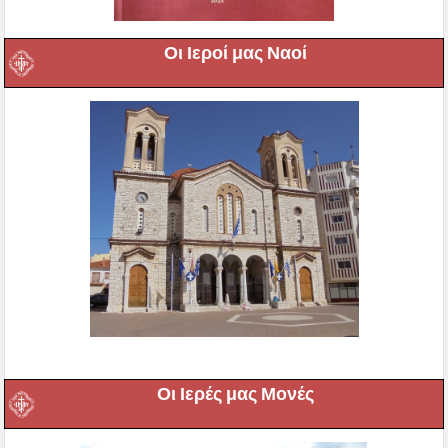
Οι Ιεροί μας Ναοί
Οι Ιερές μας Μονές