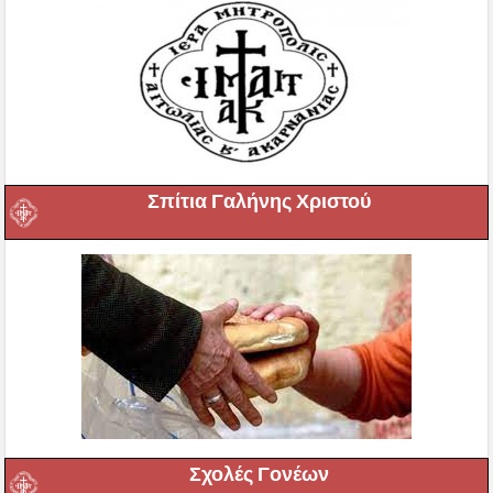
Σπίτια Γαλήνης Χριστού
Σχολές Γονέων