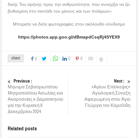
δικής Του ειρήνης προς την ανθρωπότητα, που συνεχίζει να ζει
βυθισμένη στο σκοτάδι του μίσους και των πολέμων».
Μπορείτε να δείτε φωτογραφίες στον ακόλουθο σύνδεσμο
https://photos.app.goo.gl/dBmapdCsqRj4SYEX9
share
0
0
0
Previous :
Next :
Μηνυμα Σεβασμιωτάτου
«Αγίων Επίσκεψις»
Μητροπολίτου Αιτωλίας και
Αγιολογική Σύναξη
Ακαρνανίας κ Δαμασκηνού
Αφιερωμένη στον Άγιο
για την Κυριακή 8
Γεώργιο τον Καρσλίδη
Δεκεμβρίου 2024
Related posts