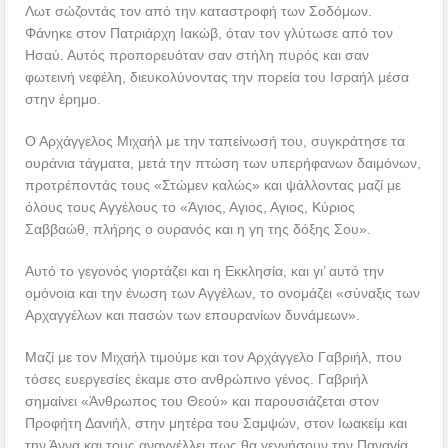
Λωτ σώζοντάς τον από την καταστροφή των Σοδόμων.
Φάνηκε στον Πατριάρχη Ιακώβ, όταν τον γλύτωσε από τον
Ησαύ. Αυτός προπορευόταν σαν στήλη πυρός και σαν
φωτεινή νεφέλη, διευκολύνοντας την πορεία του Ισραήλ μέσα
στην έρημο.
Ο Αρχάγγελος Μιχαήλ με την ταπείνωσή του, συγκράτησε τα
ουράνια τάγματα, μετά την πτώση των υπερήφανων δαιμόνων,
προτρέποντάς τους «Στώμεν καλώς» και ψάλλοντας μαζί με
όλους τους Αγγέλους το «Άγιος, Αγιος, Αγιος, Κύριος
Σαββαώθ, πλήρης ο ουρανός και η γη της δόξης Σου».
Αυτό το γεγονός γιορτάζει και η Εκκλησία, και γι’ αυτό την
ομόνοια και την ένωση των Αγγέλων, το ονομάζει «σύναξις των
Αρχαγγέλων και πασών των επουρανίων δυνάμεων».
Μαζί με τον Μιχαήλ τιμούμε και τον Αρχάγγελο Γαβριήλ, που
τόσες ευεργεσίες έκαμε στο ανθρώπινο γένος. Γαβριήλ
σημαίνει «Άνθρωπος του Θεού» και παρουσιάζεται στον
Προφήτη Δανιήλ, στην μητέρα του Σαμψών, στον Ιωακείμ και
την Άννα και τους αναγγέλλει πως θα γεννήσουν την Παναγία