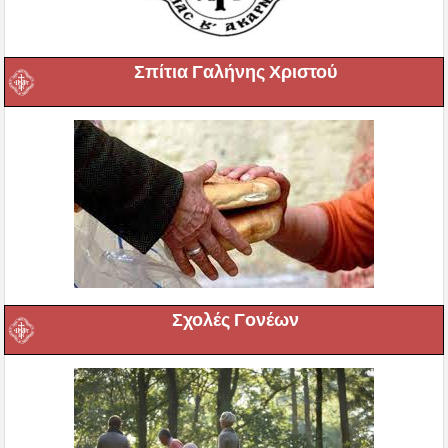
Σπίτια Γαλήνης Χριστού
Σχολές Γονέων