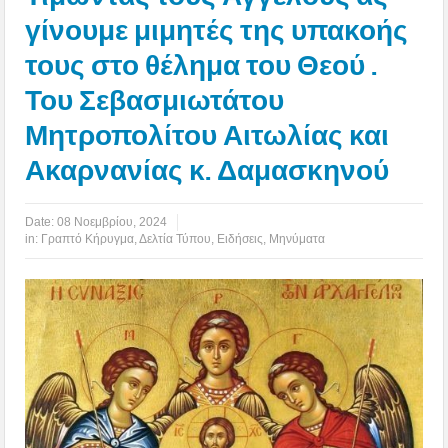
γίνουμε μιμητές της υπακοής
τους στο θέλημα του Θεού .
Του Σεβασμιωτάτου
Μητροπολίτου Αιτωλίας και
Ακαρνανίας κ. Δαμασκηνού
Date:
08 Νοεμβρίου, 2024
in:
Γραπτό Κήρυγμα
,
Δελτία Τύπου
,
Ειδήσεις
,
Μηνύματα