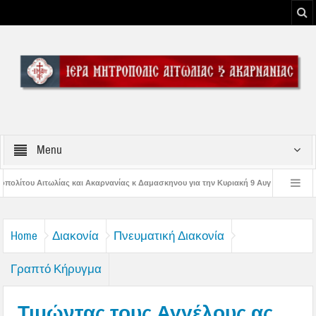
Menu
νίας κ Δαμασκηνου για την Κυριακή 9 Αυγούστου 2026
Η εορτή της Μεταμο
 Παναγίας
Δέηση υπέρ των πυροσβεστών και των πυροπλήκτων στην Ι. Μ. Α
Home
Διακονία
Πνευματική Διακονία
Γραπτό Κήρυγμα
Τιμώντας τους Αγγέλους ας