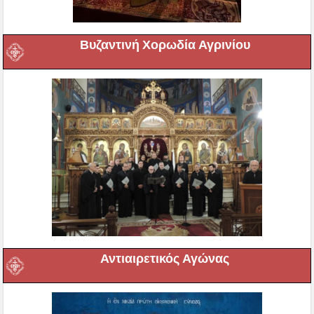
Βυζαντινή Χορωδία Αγρινίου
Αντιαιρετικός Αγώνας