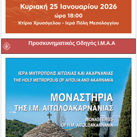
Προσκυνηματικός Οδηγός Ι.Μ.Α.Α