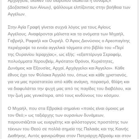
Αρχάγγελε, εκείθεν του διαβόλου διώκεται η δύναμις»
(Δοξαστικό των Αίνων),
ψάλλουμε ελπίζοντας στην βοήθεια των
Αγγέλων.
Στην Αγία Γραφή γίνεται συχνά λόγος για τους Αγίους
Αγγέλους. Αναφέρονται μάλιστα και τα ονόματα των Μιχαήλ,
Γαβριήλ, Ραφαήλ και Ουριήλ. Ο Άγιος Διονύσιος ο Αρεοπαγίτης
περιέγραψε τα εννέα αγγελικά τάγματα στο βιβλίο του «Περί
της Ουρανίου Ιεραρχίας», ως εξής: «εξαπτέρυγα Σεραφείμ,
πολυόμματα Χερουβείμ, Αγιότατοι Θρόνοι, Κυριότητες,
Δυνάμεις και Εξουσίες, Αρχαί, Αρχάγγελοι και Άγγελοι». Κάθε
έθνος έχει τον Φύλακα Άγγελό του, όπως και κάθε χριστιανός,
για να μας προστατεύει από κάθε ανάγκη, πειρασμό, θλίψη και
να διαφυλάττει την ψυχή μας από τις παγίδες του διαβόλου, και
την ζωή μας γενικότερα, από τους κινδύνους του κόσμου.
Ο Μιχαήλ, που στα Εβραϊκά σημαίνει «ποιός είναι όμοιος με
τον Θεό;» ως ταξιάρχης των ουρανίων δυνάμεων,
παρουσιάζεται ως ευεργέτης και φιλόστοργος προστάτης των
τέκνων του Θεού σε πολλά σημεία της Παλαιάς και της Καινής
Διαθήκης. Αυτός φανερώθηκε στον Πατριάρχη Αβραάμ και στον