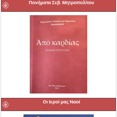
Πονήματα Σεβ. Μητροπολίτου
Οι Ιεροί μας Ναοί