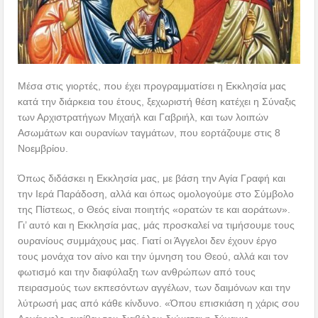
Μέσα στις γιορτές, που έχει προγραμματίσει η Εκκλησία μας
κατά την διάρκεια του έτους, ξεχωριστή θέση κατέχει η Σύναξις
των Αρχιστρατήγων Μιχαήλ και Γαβριήλ, και των λοιπών
Ασωμάτων και ουρανίων ταγμάτων, που εορτάζουμε στις 8
Νοεμβρίου.
Όπως διδάσκει η Εκκλησία μας, με βάση την Αγία Γραφή και
την Ιερά Παράδοση, αλλά και όπως ομολογούμε στο Σύμβολο
της Πίστεως, ο Θεός είναι ποιητής «ορατών τε και αοράτων».
Γι’ αυτό και η Εκκλησία μας, μάς προσκαλεί να τιμήσουμε τους
ουρανίους συμμάχους μας. Γιατί οι Άγγελοι δεν έχουν έργο
τους μονάχα τον αίνο και την ύμνηση του Θεού, αλλά και τον
φωτισμό και την διαφύλαξη των ανθρώπων από τους
πειρασμούς των εκπεσόντων αγγέλων, των δαιμόνων και την
λύτρωσή μας από κάθε κίνδυνο. «Όπου επισκιάση η χάρις σου