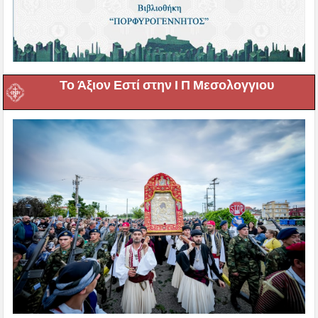
Το Άξιον Εστί στην Ι Π Μεσολογγιου