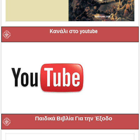
Kανάλι στο youtube
Παιδικά Βιβλία Για την Έξοδο