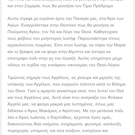
και στον Ζαχαρία, πως θα γεννήσει τον Τίμιο Πρόδρομο.
Αυτός έτρεφε με ουράνιο άρτο την Παναγία μας, στα Άγια των
Αγίων. Ευαγγελίστηκε στην Θεοτόκο πως θα γεννήσει εκ
Πνεύματος Αγίου, τον Υιό και Λόγο του Θεού. Καθησύχασε
τους φόβους του μνήστορος Ιωσήφ. Παρουσιάστηκε στους
αγραυλούντες ποιμένες. Είπε στον Ιωσήφ, να πάρει την Μαρία
και το βρέφος και να φύγει στην Αίγυπτο και ύστερα να
επιστρέψει πάλι στην γη του Ισραήλ. Αυτός υπηρέτησε μέχρι
τέλους το σχέδιο της ενσάρκου οικονομίας του Θεού Λόγου.
Τιμώντας σήμερα τους Αγγέλους, ας γίνουμε και μιμητές της
υπακοής των Αγγέλων, που ενεργούν πάντοτε κατά το θέλημα
του Θεού. Γιατί η αμαρτία γενικότερα είναι, που λυπεί τον Θεό
και τους Αγγέλους μας. Αυτή είναι που αναγκάζει τον Φύλακα
Άγγελό μας, να φεύγει μακριά μας λυπημένος, όπως μας
διδάσκει ο Άγιος Μακάριος ο Αιγύπτιος. Με την μετάνοια πάλι,
λέει ο Άγιος Ιωάννης ο Καρπάθιος, έρχονται προς εμάς,
διακονούντες θεία νοήματα, στηρίγματα, φωτισμό, κατάνυξη,
παρηγορία, υπομονή, και όσα σώζουν, ενισχύουν και