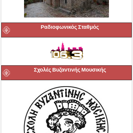
Ραδιοφωνικός Σταθμός
Σχολές Βυζαντινής Μουσικής