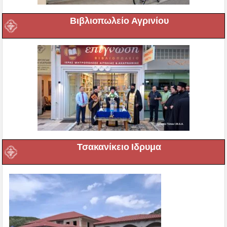
Βιβλιοπωλείο Αγρινίου
Τσακανίκειο Ιδρυμα