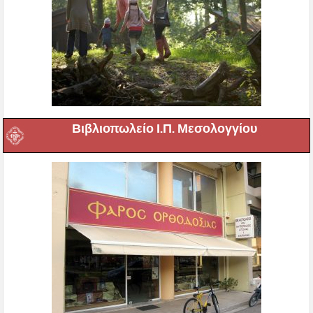
Βιβλιοπωλείο Ι.Π. Μεσολογγίου