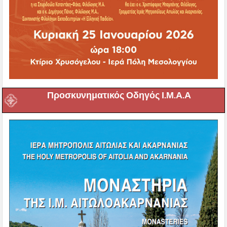
Προσκυνηματικός Οδηγός Ι.Μ.Α.Α