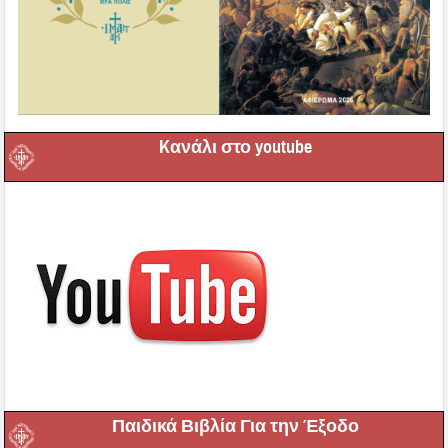
Kανάλι στο youtube
Παιδικά Βιβλία Για την Έξοδο