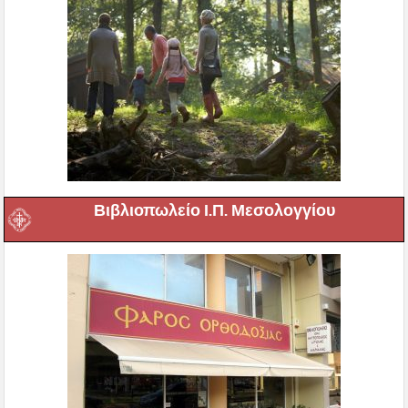
Βιβλιοπωλείο Ι.Π. Μεσολογγίου