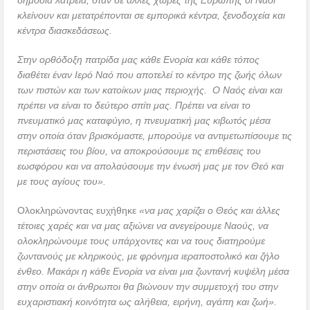
δημόσια λατρεία, όταν σε άλλες χώρες της Ευρώπης οι Ναοί
κλείνουν και μετατρέπονται σε εμπορικά κέντρα, ξενοδοχεία και
κέντρα διασκεδάσεως.
Στην ορθόδοξη πατρίδα μας κάθε Ενορία και κάθε τόπος
διαθέτει έναν Ιερό Ναό που αποτελεί το κέντρο της ζωής όλων
των πιστών και των κατοίκων μιας περιοχής. Ο Ναός είναι και
πρέπει να είναι το δεύτερο σπίτι μας. Πρέπει να είναι το
πνευματικό μας καταφύγιο, η πνευματική μας κιβωτός μέσα
στην οποία όταν βρισκόμαστε, μπορούμε να αντιμετωπίσουμε τις
περιστάσεις του βίου, να αποκρούσουμε τις επιθέσεις του
εωσφόρου και να απολαύσουμε την ένωσή μας με τον Θεό και
με τους αγίους του».
Ολοκληρώνοντας ευχήθηκε
«να μας χαρίζει ο Θεός και άλλες
τέτοιες χαρές και να μας αξιώνει να ανεγείρουμε Ναούς, να
ολοκληρώνουμε τους υπάρχοντες και να τους διατηρούμε
ζωντανούς με κληρικούς, με φρόνημα ιεραποστολικό και ζήλο
ένθεο. Μακάρι η κάθε Ενορία να είναι μια ζωντανή κυψέλη μέσα
στην οποία οι άνθρωποι θα βιώνουν την συμμετοχή του στην
ευχαριστιακή κοινότητα ως αλήθεια, ειρήνη, αγάπη και ζωή».