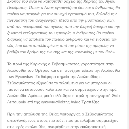
Σκοπός του είναι να κατασταθεί δοχείο της Χάριτος του Αγίου
Πνεύματος. Όπως ο Ναός εγκαινιάζεται έτσι και ο άνθρωπος θα
πρέπει να μεριμνά για τον συνεχή εγκαινισμό του, δηλαδή την
πνευματική του αναγέννηση. Μέσα από την μυστηριακή ζωή,
από τον πνευματικό του αγώνα, από την διαρκή άσκηση και την
ζωντανή εκκλησιαστική του εμπειρία, ο άνθρωπος θα πρέπει
διαρκώς να αποθέτει τον παλαιό άνθρωπο και να ενδύεται τον
νέο, έτσι ώστε απαλλαγμένος από τον ρύπο της αμαρτίας να
βαδίζει τον δρόμο της ένωσης και της κοινωνίας με τον Θεό»
.
Το πρωί της Κυριακής ο Σεβασμιώτατος χοροστάτησε στην
Ακολουθία του Όρθρου και στη συνέχεια τέλεσε την Ακολουθία
των Εγκαινίων. Σε διάφορα σημεία της Ακολουθίας ο
Σεβασμιώτατος εξηγούσε τα τελούμενα για να μπορούν οι
πιστοί να κατανοούν καλύτερα και να συμμετέχουν στην ιερά
Ακολουθία. Αμέσως μετά τελέσθηκε η πρώτη πανηγυρική Θεία
Λειτουργία επί της εγκαινιασθείσης Αγίας Τραπέζης.
Πριν την απόλυση της Θείας Λειτουργίας ο Σεβασμιώτατος
απευθυνόμενος στους πιστούς, που με ευλάβεια συμμετείχαν
στις ιερές ακολουθίες, αναφέρθηκε στην εκκλησιαστική