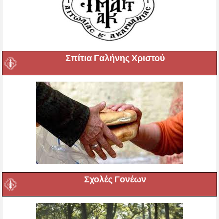
Σπίτια Γαλήνης Χριστού
Σχολές Γονέων