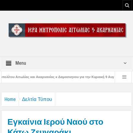
Menu
ανίας κ Δαμασκηνου για την Κυριακή 9 Αυγούστου 2026
Η εορτή της Μεταμο
ς Παναγίας
Δέηση υπέρ των πυροσβεστών και των πυροπλήκτων στην Ι. Μ. 
Home
Δελτία Τύπου
Εγκαίνια Ιερού Ναού στο
Κάτω Ζευγαράκι