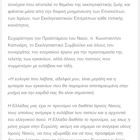
συνέχεια που αποτελεί το θεμέλιο της εκκλησιαστικής ζωής και
φαίνεται μέσα από την διαρκή μνημόνευση των Επισκόπων,
των Ιερέων, των Εκκλησιαστικών Επιτρόπων κάθε τοπικής
κοινότητος.
Ευχαρίστησε τον Προϊστάμενο του Ναού, π. Κωνσταντίνο
Καπνιάρη, το Εκκλησιαστικό Συμβούλιο και όλους του
συνεργάτες του ενοριακού έργου για την προετοιμασία της
τελετής των εγκαινίων, αλλά όλους του πιστούς που
συμμετείχαν με ευλάβεια και τάξη.
«Η ευλογία που λάβατε, αδελφοί μου, είναι μεγάλη και η
εμπειρία των εγκαινίων που θα παραμένει αποταμιευμένη στην
μνήμη και την καρδιά σας θα είναι σημαντική.
Η Ελλάδας μας έχει το προνόμιο να διαθέτει Ιερούς Ναούς,
τους οποίους ανήγειρε η ευλάβεια των πιστών και η αρχοντιά
του ελληνικού λαού. Η Ελλάδα διαθέτει το προνόμιο, ως ίσως η
μόνη χώρα στην Ευρώπη, ακόμη και σήμερα να ανεγείρει νέους
Ιερούς Ναούς, να τους εξωραΐζει και να τους προσφέρει στη