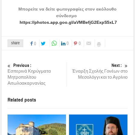
Μπορείτε να δείτε φωτογραφίες στον ακόλουθο
σύνδεσμο
https://photos.app.goo.gl/aVMBefjG2ExpS5xL7
share
0
0
0
Previous :
Next :
Εσπερινά Κηρύγματα
Έναρξη Σχολής Γονέων στο
Μητροπολίτου
Μεσολόγγι και το Αγρίνιο
Αιτωλοακαρνανίας
Related posts