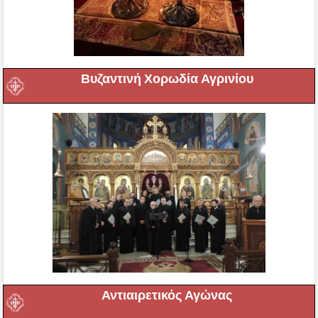
Βυζαντινή Χορωδία Αγρινίου
Αντιαιρετικός Αγώνας