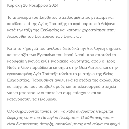
Κυριακή 10 Νοεμβρίου 2024.
Το απόγευμα του Σαββάτου ο Σεβασμιώτατος μετέφερε και
κατέθεσε επί της Αγίας Τραπέζης τα ιερά μαρτυρικά Λείψανα,
κατά την τάξη της Εκκλησίας και κατόπιν χοροστάτησε στην
Ακολουθία του Εσπερινού των Εγκαινίων.
Κατά το κήρυγμά του ανέλυσε διεξοδικά την θεολογική σημασία
και την αξία των Εγκαινίων του Ιερού Ναού, που αποτελεί το
κορυφαίο γεγονός κάθε ενοριακής κοινότητας, αφού ο Ιερός
Ναός πλέον παραδίδεται επίσημα στην Θεία Λατρεία και στην
εγκαινιασμένη Αγία Τράπεζα τελείται το μυστήριο της Θείας
Ευχαριστίας. Παρουσίασε αναλυτικά τα στάδια της ακολουθίας
και εξήγησε τους συμβολισμούς και τα τελετουργικά στοιχεία
για να μπορέσουν οι πιστοί να συμμετάσχουν και να
κατανοήσουν τα τελούμενα.
Ολοκληρώνοντας τόνισε, ότι:
«ο κάθε άνθρωπος θεωρείται
έμψυχος ναός του Παναγίου Πνεύματος. Ο κάθε άνθρωπος
είναι δισυπόστατη ύπαρξη, αποτελούμενος από σώμα και ψυχή.