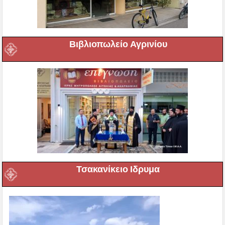
Βιβλιοπωλείο Αγρινίου
Τσακανίκειο Ιδρυμα