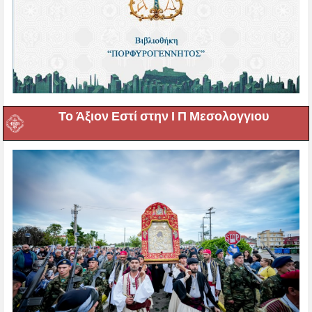
Το Άξιον Εστί στην Ι Π Μεσολογγιου