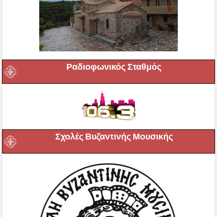
Ραδιοφωνικός Σταθμός
Σχολές Βυζαντινής Μουσικής