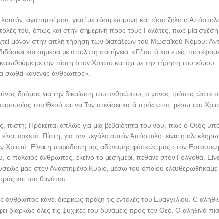
 λοιπόν, αγαπητοί μου, γιατί με τόση επιμονή και τόσο ζήλο ο Απόστο
στολές του, όπως και στην σημερινή προς τους Γαλάτες, πως μία σχέση
χτεί μόνον στην απλή τήρηση των διατάξεων του Μωσαϊκού Νόμου; Αντ
διδάσκει και σήμερα με απόλυτη σαφήνεια: «Γι’ αυτό και εμείς πιστέψαμ
ικαιωθούμε με την πίστη στον Χριστό και όχι με την τήρηση του νόμου. Γ
θα σωθεί κανένας άνθρωπος».
ο μόνος δρόμος για την δικαίωση του ανθρώπου, ο μόνος τρόπος ώστε 
 παρουσίας του Θεού και να Τον ατενίσει κατά πρόσωπο, μέσω του Χρισ
ως, πίστη; Πρόκειται απλώς για μία βεβαιότητα του νου, πως ο Θεός υπάρ
 είναι αρκετό. Πίστη, για τον μεγάλο αυτόν Απόστολο, είναι η ολοκληρω
ν Χριστό. Είναι η παράδοση της αδύναμης φύσεώς μας στον Εσταυρωμ
, ο παλαιός άνθρωπος, εκείνο το μεσημέρι, πέθανε στον Γολγοθά. Εί
ύσεώς μας στον Αναστημένο Κύριο, μέσω του οποίου ελευθερωθήκαμε
οράς και του θανάτου.
ς άνθρωπος κάνει διαρκώς πράξη τις εντολές του Ευαγγελίου. Ο αληθι
ι διαρκώς όλες τις ψυχικές του δυνάμεις προς τον Θεό. Ο αληθινά π