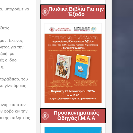
Παιδικά Βιβλία Για την
ια, μπορούμε να
Έξοδο
 Θεός.
μας. Εκείνος
ητος για την
ζωή, με
ές οι δύο
ση;
παράδεισο, του
α γίνει όμοιος
 ανάμεσα στον
ον φόβο και την
Προσκυνηματικός
Οδηγός Ι.Μ.Α.Α
αι της απληστίας