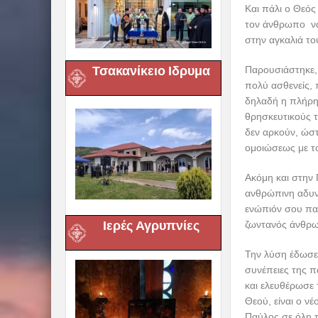
Και πάλι ο Θεό
τον άνθρωπο να 
στην αγκαλιά το
Τσακανίκειο Ιδρυμα
Παρουσιάστηκε, 
πολύ ασθενείς, 
δηλαδή η πλήρη
θρησκευτικούς 
δεν αρκούν, ώστ
ομοιώσεως με τ
Ακόμη και στην
ανθρώπινη αδυνα
ενώπιόν σου πας
Ιερές Αγρυπνίες
ζωντανός άνθρω
Την λύση έδωσε 
συνέπειες της π
και ελευθέρωσε 
Θεού, είναι ο ν
Παύλος σε όλη τ