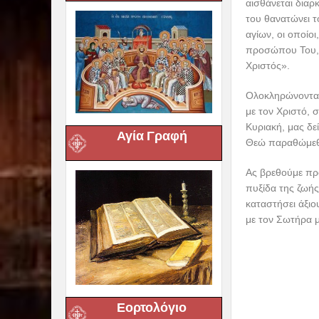
αισθάνεται διαρ
του θανατώνει τ
αγίων, οι οποίο
προσώπου Του, δ
Χριστός».
Ολοκληρώνοντας 
με τον Χριστό, 
Κυριακή, μας δε
Αγία Γραφή
Θεώ παραθώμε
Ας βρεθούμε πρό
πυξίδα της ζωής
καταστήσει άξιο
με τον Σωτήρα 
Εορτολόγιο