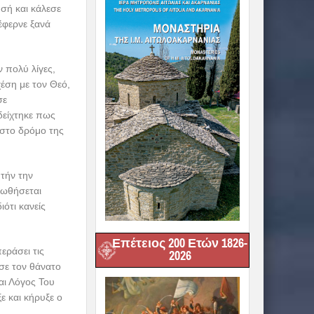
σή και κάλεσε
έφερνε ξανά
 πολύ λίγες,
χέση με τον Θεό,
σε
δείχτηκε πως
 στο δρόμο της
τήν την
ιωθήσεται
ότι κανείς
Επέτειος 200 Ετών 1826-
εράσει τις
2026
σε τον θάνατο
αι Λόγος Του
ε και κήρυξε ο