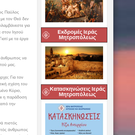
λος Παύλος
 με τον Θεό δεν
ιλαμβάνεστε για
Εκδρομές Ιεράς
ε στον Ιησού
Μητροπόλεως
ιατί με τα έργα
ο άνθρωπος να
τού μας.
χει; Για τον
τική σχέση του
Κατασκηνώσεις Ιεράς
ένο Κύριο,
Μητροπόλεως
ναι η παράδοση
 από την
νά πιστός
ιστός άνθρωπος