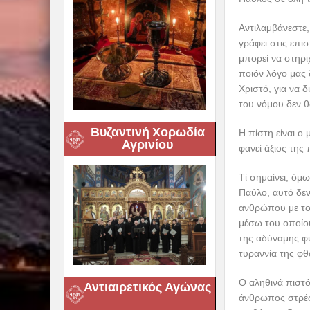
Αντιλαμβάνεστε,
γράφει στις επι
μπορεί να στηρι
ποιόν λόγο μας 
Χριστό, για να δ
του νόμου δεν 
Βυζαντινή Χορωδία
Η πίστη είναι 
Αγρινίου
φανεί άξιος της
Τί σημαίνει, όμ
Παύλο, αυτό δεν
ανθρώπου με το
μέσω του οποίου
της αδύναμης φ
τυραννία της φθ
Ο αληθινά πιστό
Αντιαιρετικός Αγώνας
άνθρωπος στρέφε