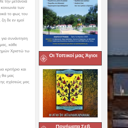
Με την μετάνοιά
 κοινωνία των
ρικά το φως του
ζη δε εν εμοί
ς για συνάντηση
μας, κάθε
ν ημών Χριστώ τω
Οι Τοπικοί μας Άγιοι
ο κριτήριο και
η θα μας
 της σχέσεώς μας
Πονήματα Σεβ.