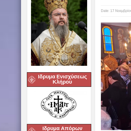
Date:
17 Νοεμβρίο
Ιδρυμα Ενισχύσεως
Κλήρου
Ιδρυμα Απόρων