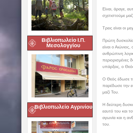
Είναι, άραγε, α
σχετιστούμε μαζ
Τρεις είναι οι μ
Βιβλιοπωλείο Ι.Π.
Πρώτη δυσκολία 
Μεσολογγίου
είναι ο Αιώνιος
ανθρώπινη λογικ
περιορισμένες δ
υπάρξεις, ο Θεό
Ο Θεός έδωσε τ
παρέδωσε την ευ
μαζί Του.
Η δεύτερη δυσκο
Βιβλιοπωλείο Αγρινίου
εαυτό του και τ
αγωνία και η αν
του.