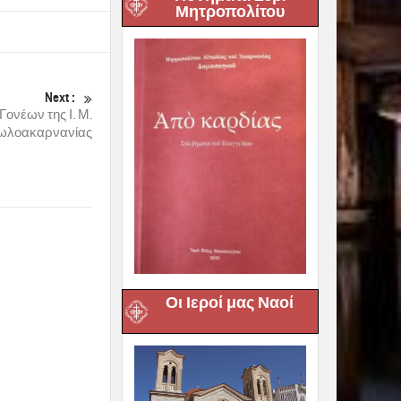
Μητροπολίτου
Next :
ονέων της Ι. Μ.
τωλοακαρνανίας
Οι Ιεροί μας Ναοί