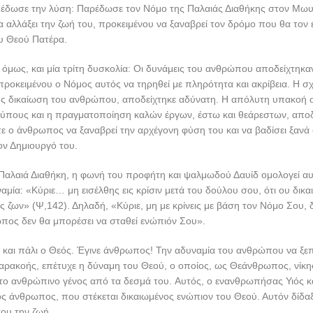
ς έδωσε την λύση: Παρέδωσε τον Νόμο της Παλαιάς Διαθήκης στον Μωυ
αλλάξει την ζωή του, προκειμένου να ξαναβρεί τον δρόμο που θα τον 
υ Θεού Πατέρα.
όμως, και μία τρίτη δυσκολία: Οι δυνάμεις του ανθρώπου αποδείχτηκαν
προκειμένου ο Νόμος αυτός να τηρηθεί με πληρότητα και ακρίβεια. Η σ
ς δικαίωση του ανθρώπου, αποδείχτηκε αδύνατη. Η απόλυτη υπακοή 
τύπους και η πραγματοποίηση καλών έργων, έστω και θεάρεστων, απο
ε ο άνθρωπος να ξαναβρεί την αρχέγονη φύση του και να βαδίσει ξανά
ον Δημιουργό του.
 Παλαιά Διαθήκη, η φωνή του προφήτη και ψαλμωδού Δαυίδ ομολογεί αυ
μία: «Κύριε… μη εισέλθης εις κρίσιν μετά του δούλου σου, ότι ου δικα
 ζων» (Ψ,142). Δηλαδή, «Κύριε, μη με κρίνεις με βάση τον Νόμο Σου, δι
πος δεν θα μπορέσει να σταθεί ενώπιόν Σου».
και πάλι ο Θεός. Έγινε άνθρωπος! Την αδυναμία του ανθρώπου να ξεπ
αρακοής, επέτυχε η δύναμη του Θεού, ο οποίος, ως Θεάνθρωπος, νίκη
το ανθρώπινο γένος από τα δεσμά του. Αυτός, ο ενανθρωπήσας Υιός κ
έος άνθρωπος, που στέκεται δικαιωμένος ενώπιον του Θεού. Αυτόν δίδαξ
ου την ζωή.