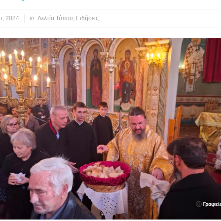
υ, 2024
in:
Δελτία Τύπου
,
Ειδήσεις