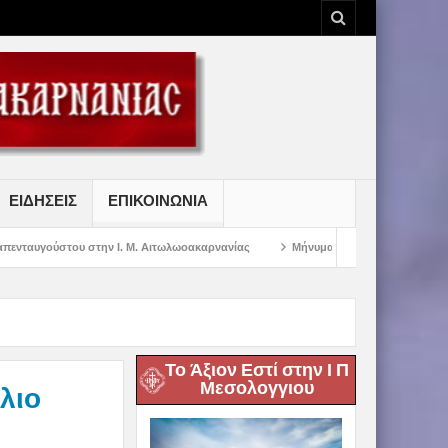
ΕΙΔΗΣΕΙΣ
ΕΠΙΚΟΙΝΩΝΙΑ
 Ι. Μ. Αιτωλωοακαρνανίας
Μήνυμα Σεβασμιωτάτου Μητροπολίτου Αιτωλίας κ
Το Άξιον Εστί στην Ι Π
Μεσολογγιου
λιο