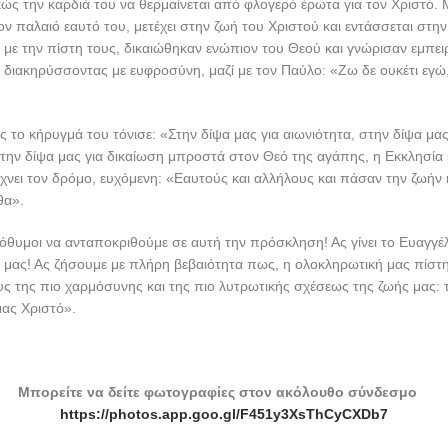
κώς την καρδιά του να θερμαίνεται από φλογερό έρωτα για τον Χριστό. 
ον παλαιό εαυτό του, μετέχει στην ζωή του Χριστού και εντάσσεται στην
ι, με την πίστη τους, δικαιώθηκαν ενώπιον του Θεού και γνώρισαν εμπει
ιακηρύσσοντας με ευφροσύνη, μαζί με τον Παύλο: «Ζω δε ουκέτι εγώ, 
το κήρυγμά του τόνισε: «Στην δίψα μας για αιωνιότητα, στην δίψα μα
στην δίψα μας για δικαίωση μπροστά στον Θεό της αγάπης, η Εκκλησία 
ίχνει τον δρόμο, ευχόμενη: «Εαυτούς και αλλήλους και πάσαν την ζωή
θα».
θυμοι να ανταποκριθούμε σε αυτή την πρόσκληση! Ας γίνει το Ευαγγέλι
 μας! Ας ζήσουμε με πλήρη βεβαιότητα πως, η ολοκληρωτική μας πίστ
υς της πιο χαρμόσυνης και της πιο λυτρωτικής σχέσεως της ζωής μας:
μας Χριστό».
Μπορείτε να δείτε φωτογραφίες στον ακόλουθο σύνδεσμο
https://photos.app.goo.gl/F451y3XsThCyCXDb7