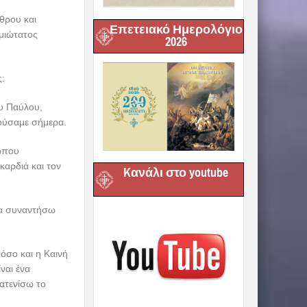
θρου και
Επετειακό Ημερολόγιο
σμιώτατος
2026
ς:
ου Παύλου,
ούσαμε σήμερα.
ρώπου
καρδιά και τον
Kανάλι στο youtube
 να συναντήσω
όσο και η Καινή
ναι ένα
ατενίσω το