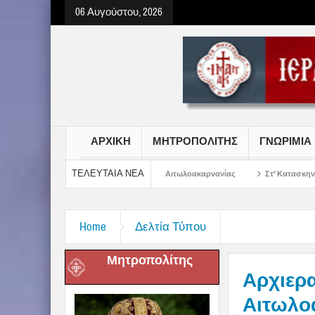
06 Αυγούστου, 2026
ΑΡΧΙΚΗ
ΜΗΤΡΟΠΟΛΙΤΗΣ
ΓΝΩΡΙΜΙΑ
ΤΕΛΕΥΤΑΙΑ ΝΕΑ
ρος Χριστού στην Ι. Μ. Αιτωλοακαρνανίας
Στ’ Κατασκηνωτική Περίοδος Κορ
Home
Δελτία Τύπου
Μητροπολίτης
Αρχιερα
Αιτωλο