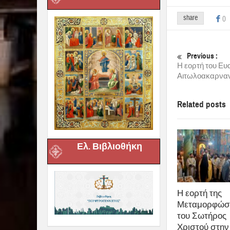
share
0
Previous :
Η εορτή του Ευ
Αιτωλοακαρναν
Related posts
Ελ. Βιβλιοθήκη
Η εορτή της
Μεταμορφώσ
του Σωτήρος
Χριστού στην 