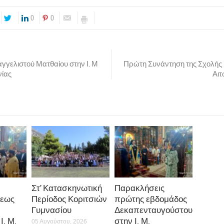
0
0
αγγελιστού Ματθαίου στην Ι. Μ
Πρώτη Συνάντηση της Σχολής Γ
ίας
Αι
Στ’ Κατασκηνωτική
Παρακλήσεις
εως
Περίοδος Κοριτσιών
πρώτης εβδομάδος
Γυμνασίου
Δεκαπενταυγούστου
Ι. Μ.
στην Ι. Μ.
05 Αυγούστου, 2026