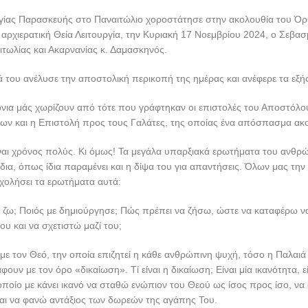
Αγίας Παρασκευής στο Παναιτώλιο χοροστάτησε στην ακολουθία του Όρ
αρχιερατική Θεία Λειτουργία, την Κυριακή 17 Νοεμβρίου 2024, ο Σεβα
τωλίας και Ακαρνανίας κ. Δαμασκηνός.
 του ανέλυσε την αποστολική περικοπή της ημέρας και ανέφερε τα εξή
όνια μάς χωρίζουν από τότε που γράφτηκαν οι επιστολές του Αποστόλ
ίων και η Επιστολή προς τους Γαλάτες, της οποίας ένα απόσπασμα ακ
ίναι χρόνος πολύς. Κι όμως! Τα μεγάλα υπαρξιακά ερωτήματα του ανθ
δια, όπως ίδια παραμένει και η δίψα του για απαντήσεις. Όλων μας την 
χολήσει τα ερωτήματα αυτά:
ατί ζω; Ποιός με δημιούργησε; Πώς πρέπει να ζήσω, ώστε να καταφέρω
ου και να σχετιστώ μαζί του;
με τον Θεό, την οποία επιζητεί η κάθε ανθρώπινη ψυχή, τόσο η Παλαιά 
ουν με τον όρο «δικαίωση». Τί είναι η δικαίωση; Είναι μία ικανότητα, εί
ποίο με κάνει ικανό να σταθώ ενώπιον του Θεού ως ίσος προς ίσο, να 
ι να φανώ αντάξιος των δωρεών της αγάπης Του.