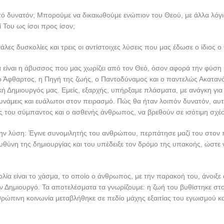
υτό δυνατόν; Μπορούμε να δικαιωθούμε ενώπιον του Θεού, με άλλα λόγ
ί Του ως ίσοι προς ίσον;
εγάλες δυσκολίες και τρεις οι αντίστοιχες λύσεις που μας έδωσε ο ίδιος ο
είναι η άβυσσος που μας χωρίζει από τον Θεό, όσον αφορά την φύση 
, ο Άφθαρτος, η Πηγή της ζωής, ο Παντοδύναμος και ο παντελώς Ακατανό
ή Δημιουργός μας. Εμείς, εξαρχής, υπήρξαμε πλάσματα, με ανάγκη για 
υνάμεις και ευάλωτοι στον πειρασμό. Πώς θα ήταν λοιπόν δυνατόν, αυτ
ς του σύμπαντος και ο ασθενής άνθρωπος, να βρεθούν σε ισότιμη σχέ
ην λύση: Έγινε συνομιλητής του ανθρώπου, περπάτησε μαζί του στον 
θύνη της δημιουργίας και του υπέδειξε τον δρόμο της υπακοής, ώστε ν
λία είναι το χάσμα, το οποίο ο άνθρωπος, με την παρακοή του, άνοιξε
ον Δημιουργό. Τα αποτελέσματα τα γνωρίζουμε: η ζωή του βυθίστηκε στ
θρώπινη κοινωνία μεταβλήθηκε σε πεδίο μάχης εξαιτίας του εγωισμού κ