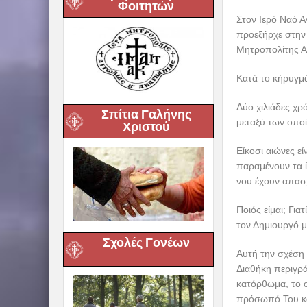
Φοιτητών
Στον Ιερό Ναό 
προεξήρχε στην 
Μητροπολίτης Αι
Κατά το κήρυγμά
Δύο χιλιάδες χρ
Σπίτια Γαλήνης
μεταξύ των οπο
Χριστού
Είκοσι αιώνες ε
παραμένουν τα ί
νου έχουν απασ
Ποιός είμαι; Γι
τον Δημιουργό μ
Σχολές Γονέων
Αυτή την σχέση 
Διαθήκη περιγράφ
κατόρθωμα, το ο
πρόσωπό Του κα