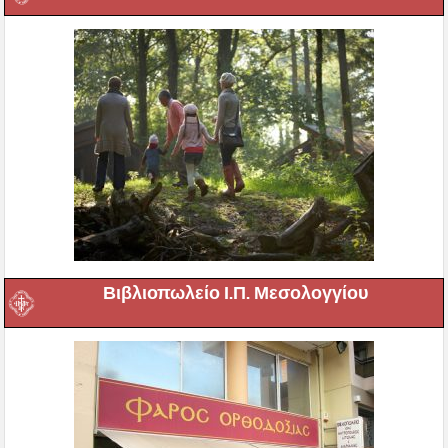
Βιβλιοπωλείο Ι.Π. Μεσολογγίου