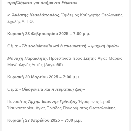
προβλήματα γιὰ ἀσήμαντα θέματα»
κ. Ἀνέστης Κεσελόπουλος
, Ὁμότιμος Καθηγητὴς Θεολογικῆς
Σχολῆς Α.Π.Θ.
Κυριακὴ 23 Φεβρουαρίου 2025 – 7:00 μ.μ.
Θέμα:
«Τὰ socialmedia καὶ ἡ πνευματικὴ – ψυχικὴ ὑγεία»
Μοναχὴ Παρακλήτη
, Προεστώσα Ἱερᾶς Σκήτης Ἁγίας Μαρίας
Μαγδαληνῆς Λητῆς (Λαγκαδᾶ).
Κυριακὴ 30 Μαρτίου 2025 – 7:00 μ.μ.
Θέμα:
«Οἰκογένεια καὶ πνευματικὴ ζωὴ»
Πανοσ/τος
Ἀρχιμ. Ἰωάννης Γρῖντζος,
Ἡγούμενος Ἱεροῦ
Ἡσυχαστηρίου Ἁγίας Τριάδος Πανοράματος Θεσσαλονίκης.
Κυριακὴ 27 Ἀπριλίου 2025 – 7:00 μ.μ.