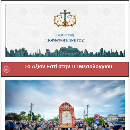
Το Άξιον Εστί στην Ι Π Μεσολογγιου