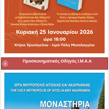
Προσκυνηματικός Οδηγός Ι.Μ.Α.Α