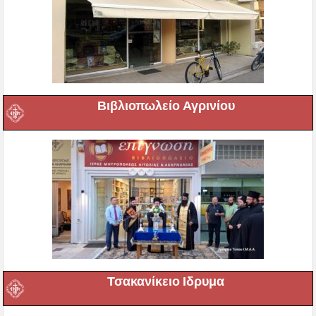
Βιβλιοπωλείο Αγρινίου
Τσακανίκειο Ιδρυμα