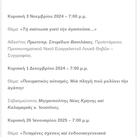
Κυριακὴ 3 Νοεμβρίου 2024 – 7:00 μ.μ.
Θέμα:
«Τὴ σκότωσα γιατὶ τὴν ἀγαποῦσα…»
Αἰδεσ/τος
Πρωτοπρ. Σπυρίδων Βασιλάκος
, Προϊστάμενος
Προσκυνηματικοῦ Ναοῦ Εὐαγγελιστοῦ Λουκᾶ Θηβῶν –
Συγγραφέας.
Κυριακὴ 1 Δεκεμβρίου 2024 – 7:00 μ.μ.
Θέμα:
«Πνευματικὸς αὐτισμός.
Μιὰ πληγὴ ποὺ μολύνει τὴν
ἀγάπη»
Σεβασμιώτατος
Μητροπολίτης Νέας Κρήνης καὶ
Καλαμαριᾶς κ. Ἰουστῖνος.
Κυριακὴ 26 Ἰανουαρίου 2025 – 7:00 μ.μ.
Θέμα:
«Τεταμένες σχέσεις καὶ ἐνδοοικογενειακὰ