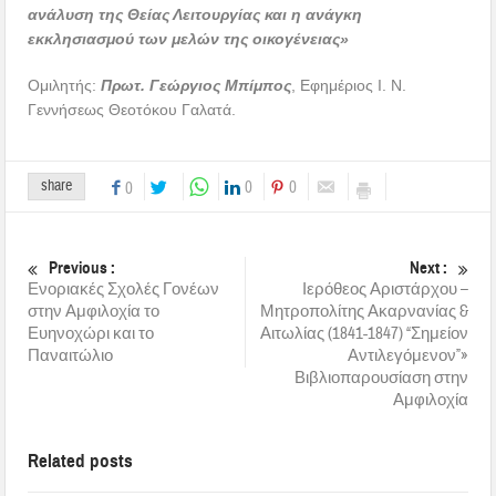
ανάλυση της Θείας Λειτουργίας και η ανάγκη
εκκλησιασμού των μελών της οικογένειας»
Ομιλητής:
Πρωτ. Γεώργιος Μπίμπος
, Εφημέριος Ι. Ν.
Γεννήσεως Θεοτόκου Γαλατά.
share
0
0
0
Previous :
Next :
Ενοριακές Σχολές Γονέων
Ιερόθεος Αριστάρχου –
στην Αμφιλοχία το
Μητροπολίτης Ακαρνανίας &
Ευηνοχώρι και το
Αιτωλίας (1841-1847) “Σημείον
Παναιτώλιο
Αντιλεγόμενον”»
Βιβλιοπαρουσίαση στην
Αμφιλοχία
Related posts