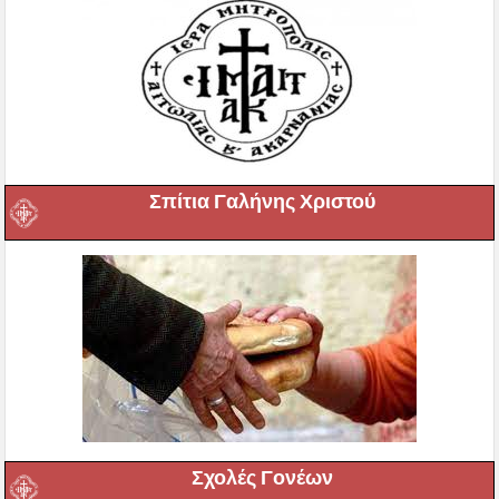
Σπίτια Γαλήνης Χριστού
Σχολές Γονέων