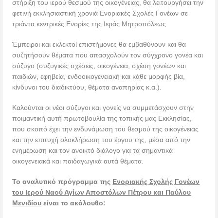
στήριξη του ιερού θεσμού της οικογένειας, θα λειτουργήσει την
φετινή εκκλησιαστική χρονιά Ενοριακές Σχολές Γονέων σε
τριάντα κεντρικές Ενορίες της Ιεράς Μητροπόλεως.
Έμπειροι και εκλεκτοί επιστήμονες θα εμβαθύνουν και θα
συζητήσουν θέματα που απασχολούν τον σύγχρονο γονέα και
σύζυγο (συζυγικές σχέσεις, οικογένεια, σχέση γονέων και
παιδιών, εφηβεία, ενδοοικογενειακή και κάθε μορφής βία,
κίνδυνοι του διαδικτύου, θέματα αναπηρίας κ.α.).
Καλούνται οι νέοι σύζυγοι και γονείς να συμμετάσχουν στην
ποιμαντική αυτή πρωτοβουλία της τοπικής μας Εκκλησίας,
που σκοπό έχει την ενδυνάμωση του θεσμού της οικογένειας
και την επιτυχή ολοκλήρωση του έργου της, μέσα από την
ενημέρωση και τον ανοικτό διάλογο για τα σημαντικά
οικογενειακά και παιδαγωγικά αυτά θέματα.
Το αναλυτικό πρόγραμμα της
Ενοριακής Σχολής Γονέων
του Ιερού Ναού Αγίων Αποστόλων Πέτρου και Παύλου
Μενιδίου
είναι το ακόλουθο: