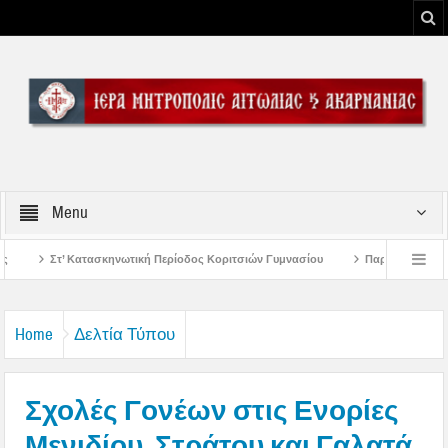
Menu
κή Περίοδος Κοριτσιών Γυμνασίου
Παρακλήσεις πρώτης εβδομάδος Δεκαπεν
 του Μεσολογγίου
Μήνυμα Σεβασμιωτάτου Μητροπολίτου Αιτωλίας και Ακαρν
Home
Δελτία Τύπου
Σχολές Γονέων στις Ενορίες
Μενιδίου, Στράτου και Γαλατά