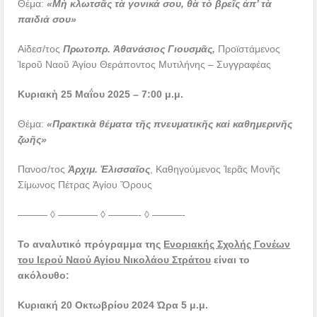
Θέμα:
«Μὴ κλωτσᾶς τὰ γονικά σου, θὰ τὸ βρεῖς ἀπ’ τὰ
παιδιά σου»
Αἰδεσ/τος
Πρωτοπρ. Ἀθανάσιος Γιουσμᾶς,
Προϊστάμενος
Ἱεροῦ Ναοῦ Ἁγίου Θεράποντος Μυτιλήνης – Συγγραφέας
Κυριακὴ 25 Μαΐου 2025 – 7:00 μ.μ.
Θέμα:
«Πρακτικὰ θέματα τῆς πνευματικῆς καὶ καθημερινῆς
ζωῆς»
Πανοσ/τος
Ἀρχιμ. Ἐλισσαῖος
, Καθηγούμενος Ἱερᾶς Μονῆς
Σίμωνος Πέτρας Ἁγίου Ὄρους
——— ◊ ———— ◊ ———- ◊ ———-
Το αναλυτικό πρόγραμμα της
Ενοριακής Σχολής Γονέων
του Ιερού Ναού Αγίου Νικολάου Στράτου
είναι το
ακόλουθο:
Κυριακή 20 Οκτωβρίου 2024 Ώρα 5 μ.μ.