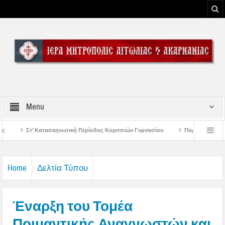
Menu
κή Περίοδος Κοριτσιών Γυμνασίου
Παρακλήσεις πρώτης εβδομάδος Δεκαπεν
 του Μεσολογγίου
Μήνυμα Σεβασμιωτάτου Μητροπολίτου Αιτωλίας και Ακαρν
Home
Δελτία Τύπου
Έναρξη του Τομέα
Ποιμαντικής Αναγνωστών και