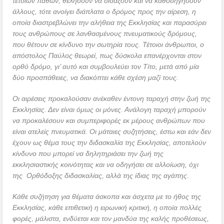
τέτοιων παθών, θελήσουν να διδάξουν και να καθοδηγήσουν
άλλους, τότε ανοίγει διάπλατα ο δρόμος προς την αίρεση, η
οποία διαστρεβλώνει την αλήθεια της Εκκλησίας και παρασύρει
τους ανθρώπους σε λανθασμένους πνευματικούς δρόμους,
που θέτουν σε κίνδυνο την σωτηρία τους. Τέτοιοι άνθρωποι, ο
απόστολος Παύλος θεωρεί, πως δύσκολα επανέρχονται στον
ορθό δρόμο, γι’ αυτό και συμβουλεύει τον Τίτο, μετά από μία
δύο προσπάθειες, να διακόπτει κάθε σχέση μαζί τους.
Οι αιρέσεις προκαλούσαν ανέκαθεν έντονη ταραχή στην ζωή της
Εκκλησίας. Δεν είναι όμως οι μόνες. Ανάλογη ταραχή μπορούν
να προκαλέσουν και συμπεριφορές εκ μέρους ανθρώπων που
είναι ατελείς πνευματικά. Οι μάταιες συζητήσεις, έστω και εάν δεν
έχουν ως θέμα τους την διδασκαλία της Εκκλησίας, αποτελούν
κίνδυνο που μπορεί να δηλητηριάσει την ζωή της
εκκλησιαστικής κοινότητας και να οδηγήσει σε αλλοίωση, όχι
της Ορθόδοξης διδασκαλίας, αλλά της ίδιας της αγάπης.
Κάθε συζήτηση για θέματα άσκοπα και άσχετα με το ήθος της
Εκκλησίας, κάθε επιθετική η ειρωνική κριτική, η οποία πολλές
φορές, μάλιστα, ενδύεται και τον μανδύα της καλής προθέσεως,