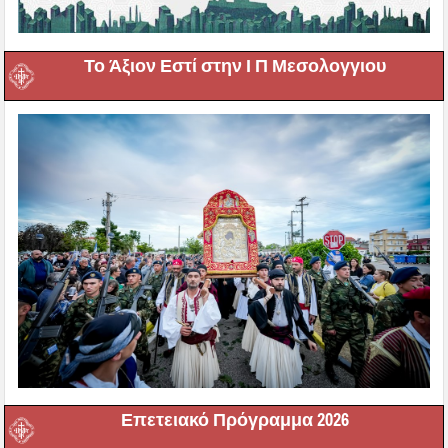
Το Άξιον Εστί στην Ι Π Μεσολογγιου
Επετειακό Πρόγραμμα 2026