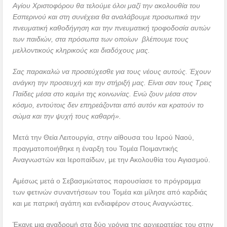
Αγίου Χριστοφόρου θα τελούμε όλοι μαζί την ακολουθία του
Εσπερινού και στη συνέχεια θα αναλάβουμε προσωπικά την
πνευματική καθοδήγηση και την πνευματική τροφοδοσία αυτών
των παιδιών, στα πρόσωπα των οποίων βλέπουμε τους
μελλοντικούς κληρικούς και διαδόχους μας.
Σας παρακαλώ να προσεύχεσθε για τους νέους αυτούς. Έχουν
ανάγκη την προσευχή και την στήριξή μας. Είναι σαν τους Τρεις
Παίδες μέσα στο καμίνι της κοινωνίας. Ενώ ζουν μέσα στον
κόσμο, εντούτοις δεν επηρεάζονται από αυτόν και κρατούν το
σώμα και την ψυχή τους καθαρή».
Μετά την Θεία Λειτουργία, στην αίθουσα του Ιερού Ναού,
πραγματοποιήθηκε η έναρξη του Τομέα Ποιμαντικής
Αναγνωστών και Ιεροπαίδων, με την Ακολουθία του Αγιασμού.
Αμέσως μετά ο Σεβασμιώτατος παρουσίασε το πρόγραμμα
των φετινών συναντήσεων του Τομέα και μίλησε από καρδιάς
και με πατρική αγάπη και ενδιαφέρον στους Αναγνώστες.
Έκανε μια αναδρομή στα δύο χρόνια της αρχιερατείας του στην