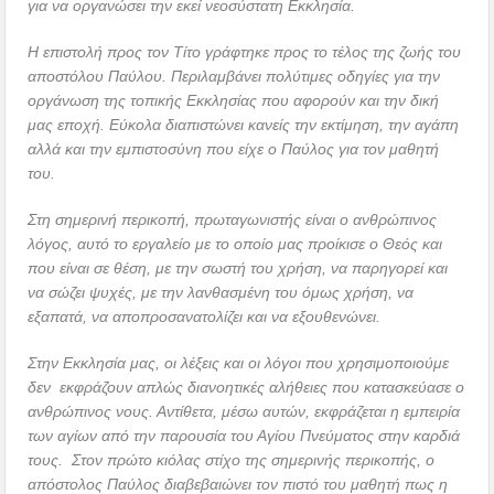
για να οργανώσει την εκεί νεοσύστατη Εκκλησία.
Η επιστολή προς τον Τίτο γράφτηκε προς το τέλος της ζωής του
αποστόλου Παύλου. Περιλαμβάνει πολύτιμες οδηγίες για την
οργάνωση της τοπικής Εκκλησίας που αφορούν και την δική
μας εποχή. Εύκολα διαπιστώνει κανείς την εκτίμηση, την αγάπη
αλλά και την εμπιστοσύνη που είχε ο Παύλος για τον μαθητή
του.
Στη σημερινή περικοπή, πρωταγωνιστής είναι ο ανθρώπινος
λόγος, αυτό το εργαλείο με το οποίο μας προίκισε ο Θεός και
που είναι σε θέση, με την σωστή του χρήση, να παρηγορεί και
να σώζει ψυχές, με την λανθασμένη του όμως χρήση, να
εξαπατά, να αποπροσανατολίζει και να εξουθενώνει.
Στην Εκκλησία μας, οι λέξεις και οι λόγοι που χρησιμοποιούμε
δεν εκφράζουν απλώς διανοητικές αλήθειες που κατασκεύασε ο
ανθρώπινος νους. Αντίθετα, μέσω αυτών, εκφράζεται η εμπειρία
των αγίων από την παρουσία του Αγίου Πνεύματος στην καρδιά
τους. Στον πρώτο κιόλας στίχο της σημερινής περικοπής, ο
απόστολος Παύλος διαβεβαιώνει τον πιστό του μαθητή πως η