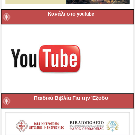
Kανάλι στο youtube
Παιδικά Βιβλία Για την Έξοδο