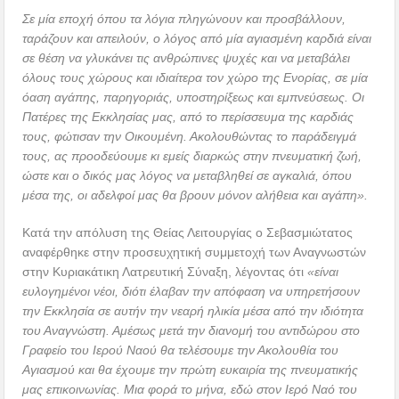
Σε μία εποχή όπου τα λόγια πληγώνουν και προσβάλλουν,
ταράζουν και απειλούν, ο λόγος από μία αγιασμένη καρδιά είναι
σε θέση να γλυκάνει τις ανθρώπινες ψυχές και να μεταβάλει
όλους τους χώρους και ιδιαίτερα τον χώρο της Ενορίας, σε μία
όαση αγάπης, παρηγοριάς, υποστηρίξεως και εμπνεύσεως. Οι
Πατέρες της Εκκλησίας μας, από το περίσσευμα της καρδιάς
τους, φώτισαν την Οικουμένη. Ακολουθώντας το παράδειγμά
τους, ας προοδεύουμε κι εμείς διαρκώς στην πνευματική ζωή,
ώστε και ο δικός μας λόγος να μεταβληθεί σε αγκαλιά, όπου
μέσα της, οι αδελφοί μας θα βρουν μόνον αλήθεια και αγάπη».
Κατά την απόλυση της Θείας Λειτουργίας ο Σεβασμιώτατος
αναφέρθηκε στην προσευχητική συμμετοχή των Αναγνωστών
στην Κυριακάτικη Λατρευτική Σύναξη, λέγοντας ότι
«είναι
ευλογημένοι νέοι, διότι έλαβαν την απόφαση να υπηρετήσουν
την Εκκλησία σε αυτήν την νεαρή ηλικία μέσα από την ιδιότητα
του Αναγνώστη. Αμέσως μετά την διανομή του αντιδώρου στο
Γραφείο του Ιερού Ναού θα τελέσουμε την Ακολουθία του
Αγιασμού και θα έχουμε την πρώτη ευκαιρία της πνευματικής
μας επικοινωνίας. Μια φορά το μήνα, εδώ στον Ιερό Ναό του