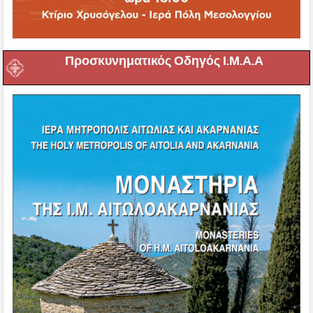
Προσκυνηματικός Οδηγός Ι.Μ.Α.Α