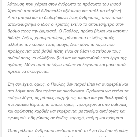
λύτρωση που χάρισε στον άνθρωπο το πρόσωπο του Ιησού
Χριστού αποτελεί διδασκαλία αξιόπιστη και απόλυτα αληθινή.
Αυτό μπορεί και το διαβεβαιώνει ένας άνθρωπος, στον οποίο
αποκαλύφθηκε ο ίδιος ο Χριστός εκείνο το απομεσήμερο στον
δρόμο προς την Δαμασκό. Ο Παύλος, πρώτα βίωσε και κατόπιν
δίδαξε. Λέξεις χρησιμοποίησε, μόνον που οι λέξεις αυτές
άλλαξαν τον κόσμο. Γιατί, άραγε; Διότι μόνο τα λόγια που
προέρχονται από βαθιά πίστη είναι σε θέση να πείσουν τους
ανθρώπους να αλλάξουν ζωή και να αφοσιωθούν στα έργα της
αγάπης. Μόνο αυτά τα λόγια πρέπει να λέγονται και μόνο αυτά
πρέπει να ακούγονται.
Στη συνέχεια, όμως, ο Παύλος δεν παραλείπει να αναφερθεί και
στα λόγια που δεν πρέπει να ακούγονται. Πρόκειται για εκείνα τα
κούφια λόγια, τις μάταιες συζητήσεις, ακόμη και για θεολογικά ή
πνευματικά θέματα, τα οποία, όμως, προέρχονται από ράθυμες
και αφώτιστες καρδιές και εκφέρονται με πνεύμα αντιλογίας και
εγωισμού, οδηγώντας σε έριδες, ταραχή, ακόμη και σχίσματα.
Όταν μάλιστα, άνθρωποι αφώτιστοι από το Άγιο Πνεύμα εξαιτίας