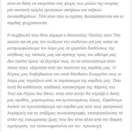
είναι σε θέση να σκορπίσει στις ψυχές των μελών της ενορίας
μία σκοτεινή ομίχλη αρνητικών σκέψεων και τοξικών
συναισθημάτων. Τότε είναι που οι σχέσεις διαταράσσονται και οι
καρδιές ψυχραίνονται.
Η συμβουλή που δίνει σήμερα ο Απόστολος Παύλος στον Τίτο
κρούει και σε μας τον κώδωνα του κινδύνου και μας καλεί να
μεταμορφώσουμε τον λόγο μας σε εργαλείο διαδόσεως της
αλήθειας της πίστεώς μας και αγάπης προς τον αδελφό μας.
Δεν πρέπει όμως να ξεχνάμε πως, το να αποκτήσουμε έναν
τέτοιο λόγο, εξαρτάται από την ποιότητα της καρδιάς μας. Ο
Κύριος μας διαβεβαιώνει στο κατά Ματθαίον Ευαγγέλιο πως οι
λόγοι μας πηγάζουν από το περίσσευμα της καρδιάς μας. Όσο
αυτή θα καθίσταται, σταδιακά, κατοικητήριο της Χάριτος του
Υιού και Λόγου του Θεού, τόσο από αυτήν θα πηγάζει ο δικός
μας αγαθός, χαριτωμένος και εμπνευσμένος λόγος. Οφείλουμε
λοιπόν να προστατέψουμε την καρδιά μας από τους αρνητικούς
λογισμούς και τις επιζήμιες συναναστροφές, επιστρατεύοντας τα
όπλα της πνευματικής ζωής που δεν είναι άλλα από την διαρκή
εγρήγορση, την ταπεινοφροσύνη και την προσευχή.