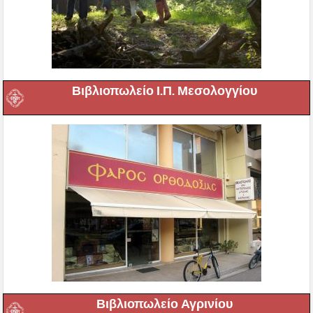
Βιβλιοπωλείο Ι.Π. Μεσολογγίου
Βιβλιοπωλείο Αγρινίου