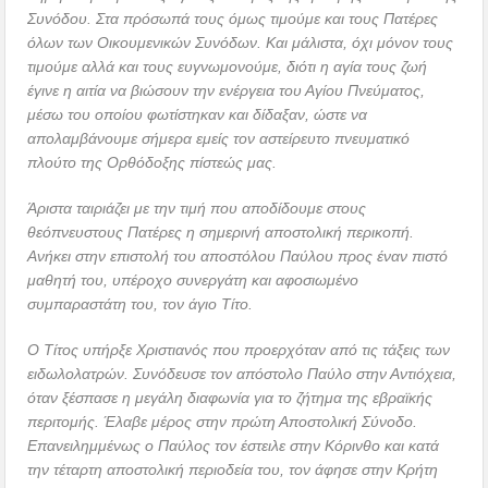
Συνόδου. Στα πρόσωπά τους όμως τιμούμε και τους Πατέρες
όλων των Οικουμενικών Συνόδων. Και μάλιστα, όχι μόνον τους
τιμούμε αλλά και τους ευγνωμονούμε, διότι η αγία τους ζωή
έγινε η αιτία να βιώσουν την ενέργεια του Αγίου Πνεύματος,
μέσω του οποίου φωτίστηκαν και δίδαξαν, ώστε να
απολαμβάνουμε σήμερα εμείς τον αστείρευτο πνευματικό
πλούτο της Ορθόδοξης πίστεώς μας.
Άριστα ταιριάζει με την τιμή που αποδίδουμε στους
θεόπνευστους Πατέρες η σημερινή αποστολική περικοπή.
Ανήκει στην επιστολή του αποστόλου Παύλου προς έναν πιστό
μαθητή του, υπέροχο συνεργάτη και αφοσιωμένο
συμπαραστάτη του, τον άγιο Τίτο.
Ο Τίτος υπήρξε Χριστιανός που προερχόταν από τις τάξεις των
ειδωλολατρών. Συνόδευσε τον απόστολο Παύλο στην Αντιόχεια,
όταν ξέσπασε η μεγάλη διαφωνία για το ζήτημα της εβραϊκής
περιτομής. Έλαβε μέρος στην πρώτη Αποστολική Σύνοδο.
Επανειλημμένως ο Παύλος τον έστειλε στην Κόρινθο και κατά
την τέταρτη αποστολική περιοδεία του, τον άφησε στην Κρήτη