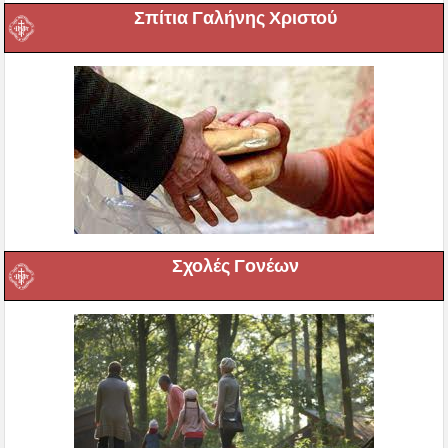
Σπίτια Γαλήνης Χριστού
Σχολές Γονέων