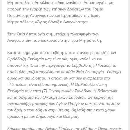
Μητροπολίτης Αιτωλίας και Ακαρνανίας κ. Δαμασκηνός, με
αφορμή την έναρξη των ετήσιων δράσεων του Τομέα
Ποιμαντικής Αναγνωστών και Ιεροπαίδων της Ιεράς
Μητροπόλεως «Άγιος Δάναξ ο Αναγνώστης».
Στην Θεία Λειτουργία συμμετείχε η πλειοψηφία των
Αναγνωστών που διακονούν στην Ιερά Μητρόπολη.
Κατά το κήρυγμά του ο Σεβασμιώτατος ανέφερε τα εξής:
«Η
Ορθόδοξη Εκκλησία μας είναι μία, αγία, καθολική και
αποστολική. Έτσι την περιγράφει το Σύμβολο της Πίστεως, το
οποίο όλοι μαζί απαγγέλουμε σε κάθε Θεία Λειτουργία. Υπάρχει
όμως και μία ιδιότητα, η οποία, αν και δεν αναφέρεται στο
«Πιστεύω», είναι εξίσου σημαντική: Η Ορθοδοξία είναι η
Εκκλησία των επτά (7) Οικουμενικών Συνόδων. Η διδασκαλία
και τα δόγματα των Οικουμενικών Συνόδων, ως καρποί της
πνευματικής εμπειρίας των Αγίων Πατέρων μας, συναποτελούν
τον δρόμο που οδηγεί στην θέωση, δηλαδή στην κατά χάριν
ομοίωση με τον Δημιουργό και Θεό μας.
Σήμερα τιμούμε τους Αγίους Πατέρες της εβδόμης Οικουμενικής