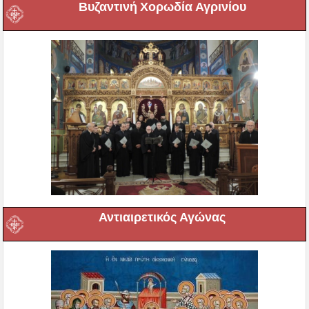
Βυζαντινή Χορωδία Αγρινίου
Αντιαιρετικός Αγώνας