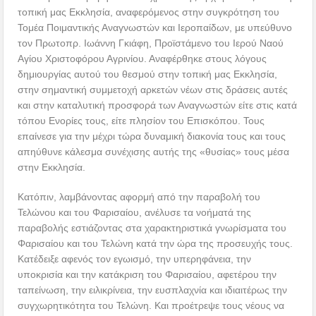
τοπική μας Εκκλησία, αναφερόμενος στην συγκρότηση του
Τομέα Ποιμαντικής Αναγνωστών και Ιεροπαίδων, με υπεύθυνο
τον Πρωτοπρ. Ιωάννη Γκιάφη, Προϊστάμενο του Ιερού Ναού
Αγίου Χριστοφόρου Αγρινίου. Αναφέρθηκε στους λόγους
δημιουργίας αυτού του θεσμού στην τοπική μας Εκκλησία,
στην σημαντική συμμετοχή αρκετών νέων στις δράσεις αυτές
και στην καταλυτική προσφορά των Αναγνωστών είτε στις κατά
τόπου Ενορίες τους, είτε πλησίον του Επισκόπου. Τους
επαίνεσε για την μέχρι τώρα δυναμική διακονία τους και τους
απηύθυνε κάλεσμα συνέχισης αυτής της «θυσίας» τους μέσα
στην Εκκλησία.
Κατόπιν, λαμβάνοντας αφορμή από την παραβολή του
Τελώνου και του Φαρισαίου, ανέλυσε τα νοήματά της
παραβολής εστιάζοντας στα χαρακτηριστικά γνωρίσματα του
Φαρισαίου και του Τελώνη κατά την ώρα της προσευχής τους.
Κατέδειξε αφενός τον εγωισμό, την υπερηφάνεια, την
υποκρισία και την κατάκριση του Φαρισαίου, αφετέρου την
ταπείνωση, την ειλικρίνεια, την ευσπλαχνία και ιδιαιτέρως την
συγχωρητικότητα του Τελώνη. Και προέτρεψε τους νέους να