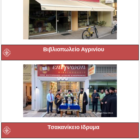
Βιβλιοπωλείο Αγρινίου
Τσακανίκειο Ιδρυμα