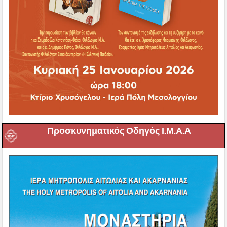
Προσκυνηματικός Οδηγός Ι.Μ.Α.Α