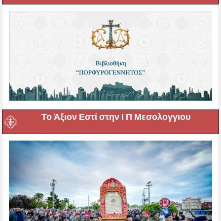
Το Άξιον Εστί στην Ι Π Μεσολογγιου