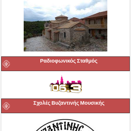
Ραδιοφωνικός Σταθμός
Σχολές Βυζαντινής Μουσικής