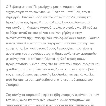
Ο Σεβασμιώτατος Ποιμενάρχης μας κ. Δαμασκηνός
ευχαρίστησε τόσο τον νυν Διευθυντή του Σταθμού, τον π.
Δημήτριο Πατσιαλό, όσο και τον απελθόντα Διευθυντή και
Ιεροκήρυκα της Ιεράς Μητροπόλεως, Πανοσιολογιώτατο
Αρχιμανδρίτη Μακάριο Αντωνόπουλο, ο οποίος για 18 χρόνια
στάθηκε αντάξιος του ρόλου του. Αναφέρθηκε στην
αναγκαιότητα της ύπαρξης του Ραδιοφωνικού Σταθμού, καθώς
πλέον αποτελεί ένα από τα σύγχρονα μέσα ποιμαντικής και
κατήχησης. Εστίασε στους όρους λειτουργίας, που είναι η
ανανέωση του προγράμματος, η δημιουργία νέων εκπομπών
με σύγχρονα και επίκαιρα θέματα, η εξειδίκευση όσων
πραγματοποιούν εκπομπές στα θέματα που παρουσιάζουν και
η ευθύνη που θα πρέπει να τους διέπει και τέλος η προβολή
της επικαιρότητος της τοπικής Εκκλησίας και της Κοινωνίας
που θα πρέπει να περιλαμβάνεται στο νέο πρόγραμμα του
Σταθμού.
Στη συνέχεια παρουσιάστηκε το ήδη υπάρχον πρόγραμμα των
τοπικών, αλλά και των αναμεταδιδόμενων εκπομπών και
αποφασίστηκε από κοινού η διαμόρφωση της θεματολογίας