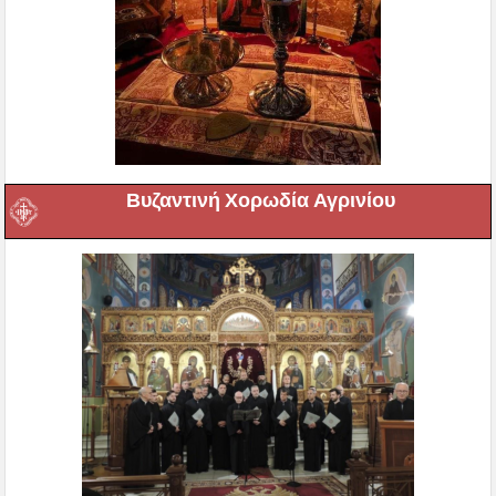
Βυζαντινή Χορωδία Αγρινίου