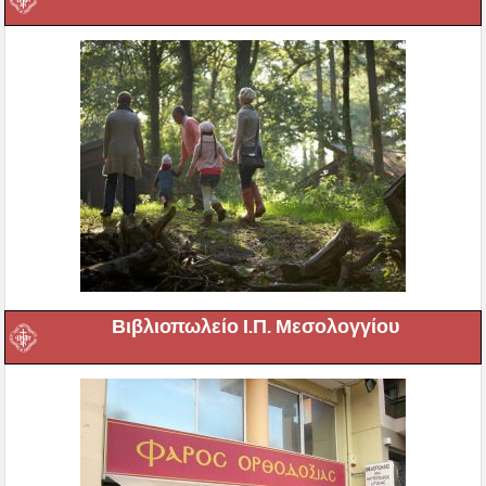
Βιβλιοπωλείο Ι.Π. Μεσολογγίου