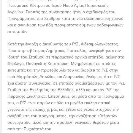
Πνευματικό Κέντρο του Ιερού Ναού Αγίας Παρασκευής
Αγρινίου. Σκοπός της συνάντησης ήταν ο σχεδιασμός του
Προγράμματος του Σταθμού κατά τη νέα εκκλησιαστική χρονιά
και η ανανέωση των ήδη πραγματοποιούμενων ραδιοφωνικών
εκπομπών.
Κατά την έναρξη ο Διευθυντής του Ρ/Σ, Αιδεσιμολογιώτατος
Πρωτοπρεσβύτερος Δημήτριος Πατσιαλός, αναφέρθηκε στον
ιδρυτή του Σταθμού σε πειραματικό αρχικά επίπεδο, αείμνηστο
Θεολόγο, Παναγιώτη Κουτσούκη. Μνημόνευσε τις πρώτες
εκπομπές και την πρωτοβουλία του να δωρίσει το Ρ/Σ στην
Ιερά Μητρόπολη Αιτωλίας και Ακαρνανίας. Ανέφερε, ότι ο Ρ/Σ
έχει άριστη συνεργασία, σε επίπεδο αναμεταδόσεων με τον Ρ/Σ
Σταθμό της Εκκλησίας της Ελλάδος, αλλά και με τον Ρ/Σ της
Πειραϊκής Εκκλησίας. Επεσήμανε, ότι μέσα από το Πρόγραμμά
του, ο Ρ/Σ είναι παρών σε όλα τα μεγάλα εκκλησιαστικά
γεγονότα της περιοχής μας και έθεσε ως νέους στόχους την
αναβάθμιση του προγράμματος, την αναζήτηση εθελοντών
συνεργατών, αλλά και την προβολή νεανικών θεμάτων μέσα
από την Συχνότητά του.