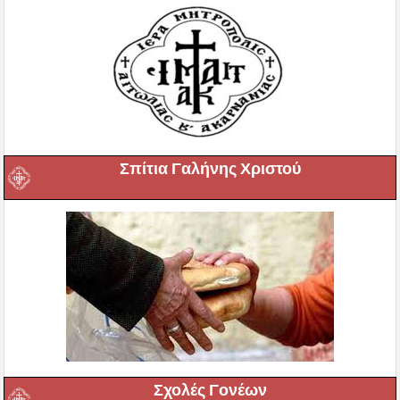
Σπίτια Γαλήνης Χριστού
Σχολές Γονέων