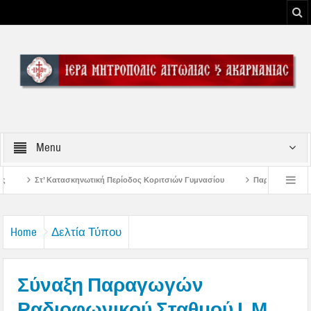
Menu
 Περίοδος Κοριτσιών Γυμνασίου
Παρακλήσεις πρώτης εβδομάδος Δεκαπενταυ
ου Μεσολογγίου
Μήνυμα Σεβασμιωτάτου Μητροπολίτου Αιτωλίας και Ακαρνανί
Home
Δελτία Τύπου
Σύναξη Παραγωγών
Ραδιοφωνικού Σταθμού Ι. Μ.