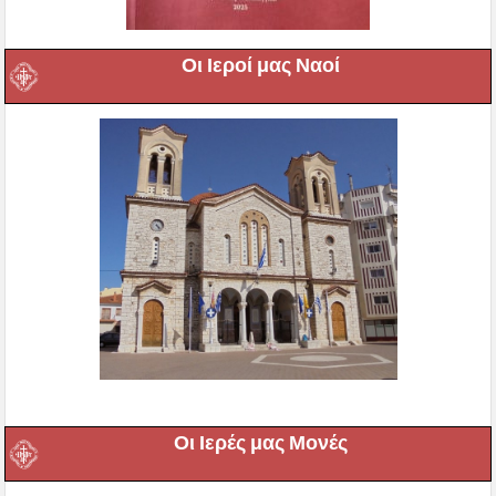
Οι Ιεροί μας Ναοί
Οι Ιερές μας Μονές