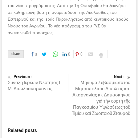
του νέου προγράμματος. Από την 1η Οκτωβρίου θα ξεκινήσει
σε καθημερινή βάση η αναμετάδοση της Ακολουθίας του
Εσπερινού και της Ιεράς Παρακλήσεως από κεντρικούς Ιερούς
Ναούς του Αγρινίου. Το νέο πρόγραμμα του Ρ/Σ θα
ανακοινωθεί προσεχώς.
share
0
0
0
Previous :
Next :
Σύναξη Ιερέων Νεότητος Ι.
Μήνυμα Σεβασμιωτάτου
Μ. Αιτωλοακαρνανίας
Μητροπολίτου Αιτωλίας και
Ακαρνανίας κκ Δαμασκηνού
γιά τήν εορτή τῆς
Παγκοσμίου Ὑψώσ6εως τοῦ
Τιμίου καὶ Ζωοποιοῦ Σταυροῦ
Related posts