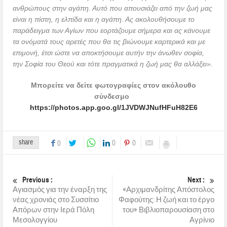
ανθρώπους στην αγάπη. Αυτό που απουσιάζει από την ζωή μας
είναι η πίστη, η ελπίδα και η αγάπη. Ας ακολουθήσουμε το
παράδειγμα των Αγίων που εορτάζουμε σήμερα και ας κάνουμε
τα ονόματά τους αρετές που θα τις βιώνουμε καρτερικά και με
επιμονή, έτσι ώστε να αποκτήσουμε αυτήν την άνωθεν σοφία,
την Σοφία του Θεού και τότε πραγματικά η ζωή μας θα αλλάξει».
Μπορείτε να δείτε φωτογραφίες στον ακόλουθο
σύνδεσμο
https://photos.app.goo.gl/1JVDWJNufHFuH82E6
share
0
0
0
Previous :
Next :
Αγιασμός για την έναρξη της
«Αρχιμανδρίτης Απόστολος
νέας χρονιάς στο Συσσίτιο
Φαφούτης: Η ζωή και το έργο
Απόρων στην Ιερά Πόλη
του» Βιβλιοπαρουσίαση στο
Μεσολογγίου
Αγρίνιο