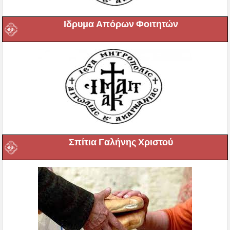
Ιδρυμα Απόρων Φοιτητών
Σπίτια Γαλήνης Χριστού