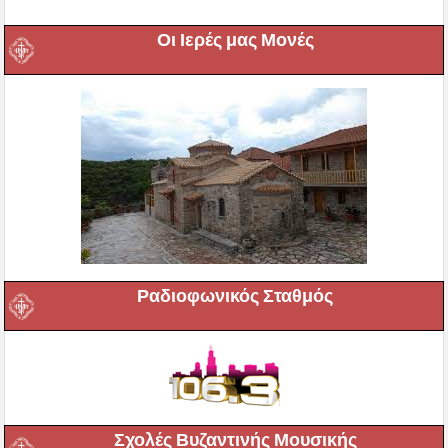
Οι Ιερές μας Μονές
Ραδιοφωνικός Σταθμός
Σχολές Βυζαντινής Μουσικής