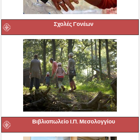
Σχολές Γονέων
Βιβλιοπωλείο Ι.Π. Μεσολογγίου