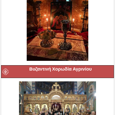
Βυζαντινή Χορωδία Αγρινίου