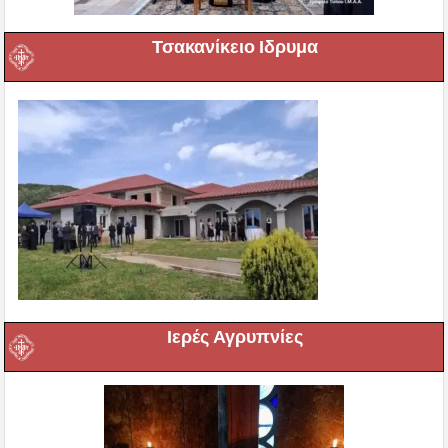
Τσακανίκειο Ιδρυμα
Ιερές Αγρυπνίες