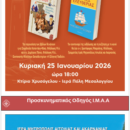
Προσκυνηματικός Οδηγός Ι.Μ.Α.Α