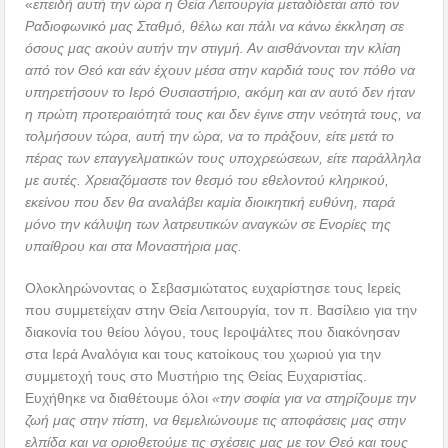
«
επειδή αυτή την ώρα η Θεία Λειτουργία μεταδίδεται από τον
Ραδιοφωνικό μας Σταθμό, θέλω και πάλι να κάνω έκκληση σε
όσους μας ακούν αυτήν την στιγμή. Αν αισθάνονται την κλίση
από τον Θεό και εάν έχουν μέσα στην καρδιά τους τον πόθο να
υπηρετήσουν το Ιερό Θυσιαστήριο, ακόμη και αν αυτό δεν ήταν
η πρώτη προτεραιότητά τους και δεν έγινε στην νεότητά τους, να
τολμήσουν τώρα, αυτή την ώρα, να το πράξουν, είτε μετά το
πέρας των επαγγελματικών τους υποχρεώσεων, είτε παράλληλα
με αυτές. Χρειαζόμαστε τον θεσμό του εθελοντού κληρικού,
εκείνου που δεν θα αναλάβει καμία διοικητική ευθύνη, παρά
μόνο την κάλυψη των λατρευτικών αναγκών σε Ενορίες της
υπαίθρου και στα Μοναστήρια μας.
Ολοκληρώνοντας ο Σεβασμιώτατος ευχαρίστησε τους Ιερείς
που συμμετείχαν στην Θεία Λειτουργία, τον π. Βασίλειο για την
διακονία του θείου λόγου, τους Ιεροψάλτες που διακόνησαν
στα Ιερά Αναλόγια και τους κατοίκους του χωριού για την
συμμετοχή τους στο Μυστήριο της Θείας Ευχαριστίας.
Ευχήθηκε να διαθέτουμε όλοι
«την σοφία για να στηρίζουμε την
ζωή μας στην πίστη, να θεμελιώνουμε τις αποφάσεις μας στην
ελπίδα και να οριοθετούμε τις σχέσεις μας με τον Θεό και τους