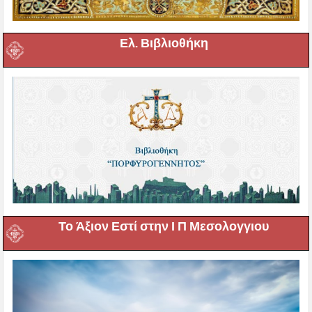
Ελ. Βιβλιοθήκη
Το Άξιον Εστί στην Ι Π Μεσολογγιου