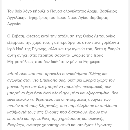
Τον θείο λόγο κήρυξε ο Πανοσιολογιώτατος Αρχιμ. Βασίλειος
Αγγελάκης, Εφημέριος του Ιερού Ναού Αγίας Βαρβάρας
Αγρινίου.
Ο Σεβασμιώτατος κατά την απόλυση της Θείας Λειτουργίας
εξέφρασε την χαρά του, γιατί ιερούργησε στον πανηγυρίζοντα
Ιερό Ναό της Ρίγανης, αλλά και την αγωνία του, διότι η Ενορία
αυτή ανήκει στις περίπου σαράντα Ενορίες της Ιεράς
Μητροπόλεως που δεν διαθέτουν μόνιμο Εφημέριο.
«Αυτό είναι κάτι που προκαλεί συναισθήματα θλίψης και
αγωνίας στον νέο Επίσκοπό σας, διότι μια Ενορία χωρίς τον
μόνιμο Ιερέα της δεν μπορεί να προκόψει πνευματικά, δεν
μπορεί να έχει έναν Ναό ολοκληρωμένο και εξωραϊσμένο, δεν
είναι εύκολο να θεραπεύονται οι πνευματικές ανάγκες των
πιστών από τους Κληρικούς, που παράλληλα με τα υπόλοιπα
καθήκοντά τους στις Ενορίες που διακονούν, έχουν την
εποπτεία και την ευθύνη της χηρεύουσας και ορφανής
Ενορίας»
, ανέφερε χαρακτηριστικά και συνέχισε λέγοντας: