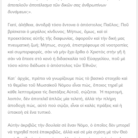
ἀποτελοῦν ἀποτέλεσμα τῶν δικῶν σας ἀνθρωπίνων
δυνάμεων
;».
Γιατί, ἀλήθεια, ἀντιδρᾷ τόσο ἔντονα ὁ ἀπόστολος Παῦλος; Ποῦ
βρίσκεται ὁ μεγάλος κίνδυνος; Μήπως, ὅμως, καὶ οἱ
προεκτάσεις αὐτῆς τῆς διαφωνίας, ἀφοροῦν καὶ τὴν δική μας
πνευματικὴ ζωή; Μήπως, συχνά, ἐπιστρέφουμε σὲ νοοτροπίες
καὶ συμπεριφορές, σὰν νὰ μὴν ἔχει ἔρθει ὁ Χριστὸς στήν γῆ ἢ
σὰν νὰ ἔπεσε στὸ κενὸ ἡ διδασκαλία τοῦ Εὐαγγελίου, ποῦ μὲ
τόσο κόπο διέδωσε ὁ ἀπόστολος τῶν Ἐθνῶν;
Κατ΄ ἀρχάς, πρέπει νὰ γνωρίζουμε πὼς τὸ βασικὸ στοιχεῖο καὶ
τὸ θεμέλιο τοῦ Μωσαϊκοῦ Νόμου εἶναι πώς, ὅποιος τηρεῖ μὲ
κάθε λεπτομέρεια τὶς διατάξεις Αὐτοῦ, σῴζεται. Ἡ περιτομή,
λοιπόν, δὲν ἀποτελεῖ ἁπλῶς μία τελετή, ἀλλὰ τὴν πλήρη
ἀποδοχὴ πώς, αὐτὸ ποὺ σῴζει, εἶναι οἱ καλὲς πράξεις καὶ ἡ
ὑπακοὴ σὲ ἕνα τυπικό.
Αὐτὴν ἀκριβῶς τὴν
δουλεία
σὲ ἕναν Νόμο, ὁ ὁποῖος δὲν μπορεῖ
νὰ τηρηθεῖ ποτὲ ἐπακριβῶς, ἀλλὰ καὶ σὲ μία σχέση μὲ τὸν Θεὸ