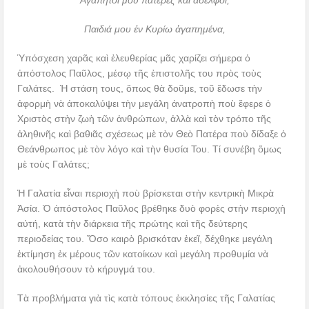
Ἀγαπητοί μου πατέρες καί ἀδελφοί,
Παιδιά μου ἐν Κυρίω ἀγαπημένα,
Ὑπόσχεση χαρᾶς καὶ ἐλευθερίας μᾶς χαρίζει σήμερα ὁ
ἀπόστολος Παῦλος, μέσῳ τῆς ἐπιστολῆς του πρὸς τοὺς
Γαλάτες. Ἡ στάση τους, ὅπως θὰ δοῦμε, τοῦ ἔδωσε τὴν
ἀφορμὴ νὰ ἀποκαλύψει τὴν μεγάλη ἀνατροπὴ ποὺ ἔφερε ὁ
Χριστὸς στὴν ζωὴ τῶν ἀνθρώπων, ἀλλὰ καὶ τὸν τρόπο τῆς
ἀληθινῆς καὶ βαθιᾶς σχέσεως μὲ τὸν Θεὸ Πατέρα ποὺ δίδαξε ὁ
Θεάνθρωπος μὲ τὸν λόγο καὶ τὴν θυσία Του. Τί συνέβη ὅμως
μὲ τοὺς Γαλάτες;
Ἡ Γαλατία εἶναι περιοχὴ ποὺ βρίσκεται στὴν κεντρικὴ Μικρὰ
Ἀσία. Ὁ ἀπόστολος Παῦλος βρέθηκε δυὸ φορὲς στὴν περιοχὴ
αὐτή, κατὰ τὴν διάρκεια τῆς πρώτης καὶ τῆς δεύτερης
περιοδείας του. Ὅσο καιρὸ βρισκόταν ἐκεῖ, δέχθηκε μεγάλη
ἐκτίμηση ἐκ μέρους τῶν κατοίκων καὶ μεγάλη προθυμία νὰ
ἀκολουθήσουν τὸ κήρυγμά του.
Τὰ προβλήματα γιὰ τὶς κατὰ τόπους ἐκκλησίες τῆς Γαλατίας