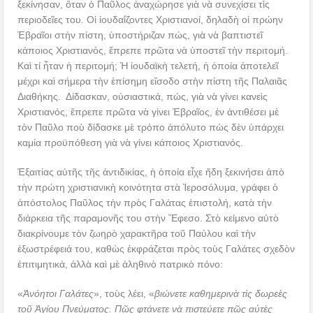
ξεκίνησαν, ὅταν ὁ Παῦλος ἀναχώρησε γιὰ νὰ συνεχίσει τὶς
περιοδεῖες του. Οἱ ἰουδαΐζοντες Χριστιανοί, δηλαδὴ οἱ πρώην
Ἑβραῖοι στὴν πίστη, ὑποστήριζαν πώς, γιὰ νὰ βαπτιστεῖ
κάποιος Χριστιανός, ἔπρεπε πρῶτα νὰ ὑποστεῖ τὴν περιτομή.
Καὶ τί ἦταν ἡ περιτομή; Ἡ ἰουδαϊκὴ τελετή, ἡ ὁποία ἀποτελεῖ
μέχρι καὶ σήμερα τὴν ἐπίσημη εἴσοδο στὴν πίστη τῆς Παλαιᾶς
Διαθήκης. Δίδασκαν, οὐσιαστικά, πώς, γιὰ νὰ γίνει κανεὶς
Χριστιανός, ἔπρεπε πρῶτα νὰ γίνει Ἑβραῖος, ἐν ἀντιθέσει μὲ
τὸν Παῦλο ποὺ δίδασκε μὲ τρόπο ἀπόλυτο πὼς δὲν ὑπάρχει
καμία προϋπόθεση γιὰ νὰ γίνει κάποιος Χριστιανός.
Ἐξαιτίας αὐτῆς τῆς ἀντιδικίας, ἡ ὁποία εἶχε ἤδη ξεκινήσει ἀπὸ
τὴν πρώτη χριστιανικὴ κοινότητα στὰ Ἱεροσόλυμα, γράφει ὁ
ἀπόστολος Παῦλος τὴν πρὸς Γαλάτας ἐπιστολή, κατὰ τὴν
διάρκεια τῆς παραμονῆς του στὴν Ἔφεσο. Στὸ κείμενο αὐτὸ
διακρίνουμε τὸν ζωηρὸ χαρακτῆρα τοῦ Παύλου καὶ τὴν
ἐξωστρέφειά του, καθὼς ἐκφράζεται πρὸς τοὺς Γαλάτες σχεδὸν
ἐπιτιμητικά, ἀλλὰ καὶ μὲ ἀληθινὸ πατρικὸ πόνο:
«
Ἀνόητοι Γαλάτες
», τοὺς λέει, «
βιώνετε καθημερινὰ τὶς δωρεὲς
τοῦ Ἁγίου Πνεύματος. Πῶς φτάνετε νὰ πιστεύετε πῶς αὐτὲς