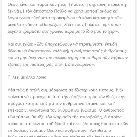
Θεοῦ, εἶναι καὶ παραπλανητική. Γι’ αὐτό, ἡ σημερινὴ περικοπή
ξεκινᾷ μὲ τὸν ἀπόστολο Παῦλο νὰ χρησιμοποιεῖ ἀκόμα καὶ
λογοτεχνικὰ εὐρήματα προκειμένου νὰ κάνει κατανοητὸ τῶν
μεγάλο κίνδυνο: «
Προσέξτε
», λέει στοὺς Γαλάτες, «
μὲ πόσο
μεγάλα γράμματά σας γράφω τώρα μὲ τὸ ἴδιο μου τὸ χέρι
».
Καὶ συνεχίζει: «
Σᾶς ὑποχρεώνουν νὰ περιτέμνεστε, ἐπειδὴ
θέλουν νὰ ἀποκτήσουν καλὴ φήμη ἀνάμεσα στοὺς ἀνθρώπους
καὶ νὰ μὴν δέχονται τὴν περιφρόνηση καὶ τὸ θυμὸ τῶν Ἑβραίων
ἐξαιτίας τῆς πίστεώς μας στὸν Ἐσταυρωμένο
».
Τί λέει μὲ ἄλλα λόγια;
Λέει πὼς ἡ ἁπλὴ συμμόρφωση σὲ ἐξωτερικοὺς τύπους, ἐνῷ
φαίνεται νὰ προέρχεται ἀπὸ τὴν εὐσέβεια πρὸς τὸν Θεό, στὴν
πραγματικότητα ἐπιζητᾷ τὸν ἀνθρώπινο ἔπαινο καί, κατ’
ἐπέκτασιν, γιγαντώνει τὸν ἀνθρώπινο ἐγωισμό. Ο ἄνθρωπος
τῶν τύπων, θυμίζει τὸν Φαρισαῖο τῆς παραβολῆς, ὁ ὁποῖος
στέκεται στὸ κέντρο τοῦ Ναοῦ καὶ δίνει ἐξετάσεις θρησκευτικῶν
ἐπιδόσεων ἐνώπιον Θεοῦ καὶ ἀνθρώπων. Ἀντίθετα, ὁ