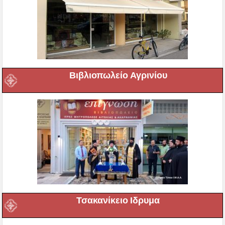
Βιβλιοπωλείο Αγρινίου
Τσακανίκειο Ιδρυμα