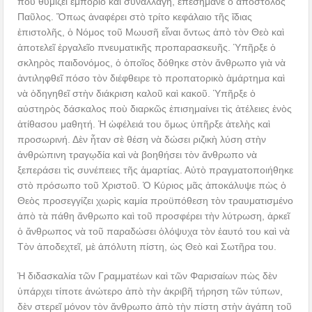
ποὺ θυμίζει ἐμπόριο καὶ συναλλαγή, ἐπεσήμανε ὁ ἀπόστολος
Παῦλος. Ὅπως ἀναφέρει στὸ τρίτο κεφάλαιο τῆς ἴδιας
ἐπιστολῆς, ὁ Νόμος τοῦ Μωυσῆ εἶναι ὄντως ἀπὸ τὸν Θεὸ καὶ
ἀποτελεῖ ἐργαλεῖο πνευματικῆς προπαρασκευῆς. Ὑπῆρξε ὁ
σκληρὸς παιδονόμος, ὁ ὁποῖος δόθηκε στὸν ἄνθρωπο γιὰ νὰ
ἀντιληφθεῖ πόσο τὸν διέφθειρε τὸ προπατορικὸ ἁμάρτημα καὶ
νὰ ὁδηγηθεῖ στὴν διάκριση καλοῦ καὶ κακοῦ. Ὑπῆρξε ὁ
αὐστηρὸς δάσκαλος ποὺ διαρκῶς ἐπισημαίνει τὶς ἀτέλειες ἑνὸς
ἀτίθασου μαθητή. Ἡ ὠφέλειά του ὅμως ὑπῆρξε ἀτελὴς καὶ
προσωρινή. Δὲν ἦταν σὲ θέση νὰ δώσει ριζικὴ λύση στὴν
ἀνθρώπινη τραγῳδία καὶ νὰ βοηθήσει τὸν ἄνθρωπο νὰ
ξεπεράσει τὶς συνέπειες τῆς ἁμαρτίας. Αὐτὸ πραγματοποιήθηκε
στὸ πρόσωπο τοῦ Χριστοῦ. Ὁ Κύριος μᾶς ἀποκάλυψε πὼς ὁ
Θεὸς προσεγγίζει χωρὶς καμία προϋπόθεση τὸν τραυματισμένο
ἀπὸ τὰ πάθη ἄνθρωπο καὶ τοῦ προσφέρει τὴν λύτρωση, ἀρκεῖ
ὁ ἄνθρωπος νὰ τοῦ παραδώσει ὁλόψυχα τὸν ἑαυτό του καὶ νὰ
Τὸν ἀποδεχτεῖ, μὲ ἀπόλυτη πίστη, ὡς Θεὸ καὶ Σωτῆρα του.
Ἡ διδασκαλία τῶν Γραμματέων καὶ τῶν Φαρισαίων πὼς δὲν
ὑπάρχει τίποτε ἀνώτερο ἀπὸ τὴν ἀκριβῆ τήρηση τῶν τύπων,
δὲν στερεῖ μόνον τὸν ἄνθρωπο ἀπὸ τὴν πίστη στὴν ἀγάπη τοῦ