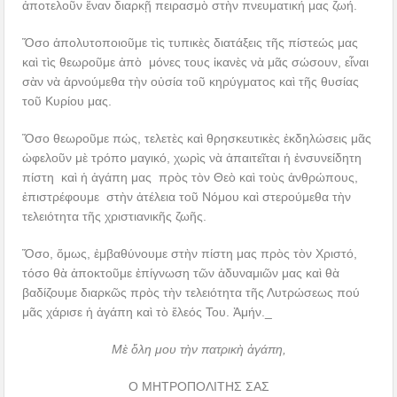
ἀποτελοῦν ἕναν διαρκῇ πειρασμὸ στὴν πνευματική μας ζωή.
Ὅσο ἀπολυτοποιοῦμε τὶς τυπικὲς διατάξεις τῆς πίστεώς μας
καὶ τὶς θεωροῦμε ἀπὸ μόνες τους ἱκανὲς νὰ μᾶς σώσουν, εἶναι
σὰν νὰ ἀρνούμεθα τὴν οὐσία τοῦ κηρύγματος καὶ τῆς θυσίας
τοῦ Κυρίου μας.
Ὅσο θεωροῦμε πώς, τελετὲς καὶ θρησκευτικὲς ἐκδηλώσεις μᾶς
ὠφελοῦν μὲ τρόπο μαγικό, χωρὶς νὰ ἀπαιτεῖται ἡ ἐνσυνείδητη
πίστη καὶ ἡ ἀγάπη μας πρὸς τὸν Θεὸ καὶ τοὺς ἀνθρώπους,
ἐπιστρέφουμε στὴν ἀτέλεια τοῦ Νόμου καὶ στερούμεθα τὴν
τελειότητα τῆς χριστιανικῆς ζωῆς.
Ὅσο, ὅμως, ἐμβαθύνουμε στὴν πίστη μας πρὸς τὸν Χριστό,
τόσο θὰ ἀποκτοῦμε ἐπίγνωση τῶν ἀδυναμιῶν μας καὶ θὰ
βαδίζουμε διαρκῶς πρὸς τὴν τελειότητα τῆς Λυτρώσεως πού
μᾶς χάρισε ἡ ἀγάπη καὶ τὸ ἔλεός Του. Ἀμήν._
Μὲ ὅλη μου τὴν πατρικὴ ἀγάπη,
Ο ΜΗΤΡΟΠΟΛΙΤΗΣ ΣΑΣ