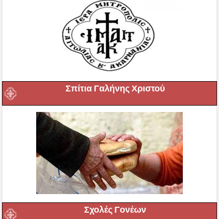
Σπίτια Γαλήνης Χριστού
Σχολές Γονέων