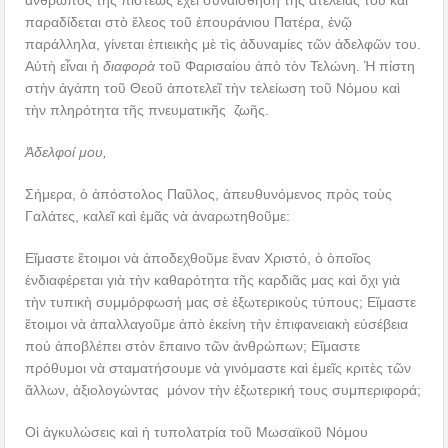
ἄνθρωπος τῆς πίστεως ἔχει συναίσθηση τῆς ἀτέλειάς του καὶ
παραδίδεται στὸ ἔλεος τοῦ ἐπουράνιου Πατέρα, ἐνῷ
παράλληλα, γίνεται ἐπιεικὴς μὲ τὶς ἀδυναμίες τῶν ἀδελφῶν του.
Αὐτὴ εἶναι ἡ
διαφορὰ
τοῦ Φαρισαίου ἀπὸ τὸν Τελώνη. Ἡ πίστη
στὴν ἀγάπη τοῦ Θεοῦ ἀποτελεῖ τὴν τελείωση τοῦ Νόμου καὶ
τὴν πληρότητα τῆς πνευματικῆς ζωῆς.
Ἀδελφοί μου,
Σήμερα, ὁ ἀπόστολος Παῦλος, ἀπευθυνόμενος πρὸς τοὺς
Γαλάτες, καλεῖ καὶ ἐμᾶς νὰ ἀναρωτηθοῦμε:
Εἴμαστε ἕτοιμοι νὰ ἀποδεχθοῦμε ἕναν Χριστό, ὁ ὁποῖος
ἐνδιαφέρεται γιὰ τὴν καθαρότητα τῆς καρδιᾶς μας καὶ ὄχι γιὰ
τὴν τυπικὴ συμμόρφωσή μας σὲ ἐξωτερικοὺς τύπους; Εἴμαστε
ἕτοιμοι νὰ ἀπαλλαγοῦμε ἀπὸ ἐκείνη τὴν ἐπιφανειακὴ εὐσέβεια
πού ἀποβλέπει στὸν ἔπαινο τῶν ἀνθρώπων; Εἴμαστε
πρόθυμοι νὰ σταματήσουμε νὰ γινόμαστε καὶ ἐμεῖς κριτὲς τῶν
ἄλλων, ἀξιολογώντας μόνον τὴν ἐξωτερική τους συμπεριφορά;
Οἱ ἀγκυλώσεις καὶ ἡ τυπολατρία τοῦ Μωσαϊκοῦ Νόμου