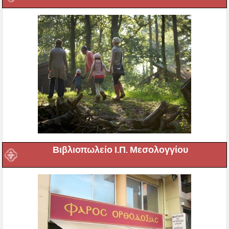
Βιβλιοπωλείο Ι.Π. Μεσολογγίου