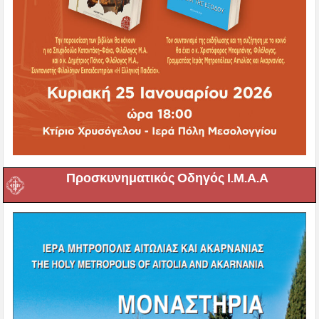
Προσκυνηματικός Οδηγός Ι.Μ.Α.Α