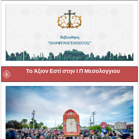
Το Άξιον Εστί στην Ι Π Μεσολογγιου