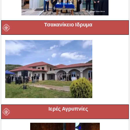
Τσακανίκειο Ιδρυμα
Ιερές Αγρυπνίες