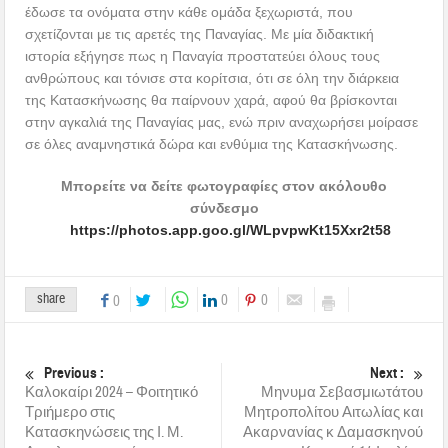
έδωσε τα ονόματα στην κάθε ομάδα ξεχωριστά, που
σχετίζονται με τις αρετές της Παναγίας. Με μία διδακτική
ιστορία εξήγησε πως η Παναγία προστατεύει όλους τους
ανθρώπους και τόνισε στα κορίτσια, ότι σε όλη την διάρκεια
της Κατασκήνωσης θα παίρνουν χαρά, αφού θα βρίσκονται
στην αγκαλιά της Παναγίας μας, ενώ πριν αναχωρήσει μοίρασε
σε όλες αναμνηστικά δώρα και ενθύμια της Κατασκήνωσης.
Μπορείτε να δείτε φωτογραφίες στον ακόλουθο
σύνδεσμο
https://photos.app.goo.gl/WLpvpwKt15Xxr2t58
share
0
0
0
Previous :
Next :
Καλοκαίρι 2024 – Φοιτητικό
Μηνυμα Σεβασμιωτάτου
Τριήμερο στις
Μητροπολίτου Αιτωλίας και
Κατασκηνώσεις της Ι. Μ.
Ακαρνανίας κ Δαμασκηνού