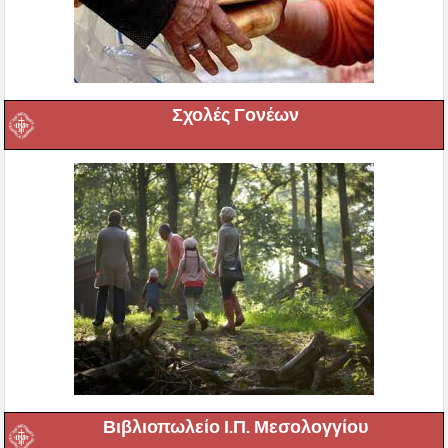
Σχολές Γονέων
Βιβλιοπωλείο Ι.Π. Μεσολογγίου