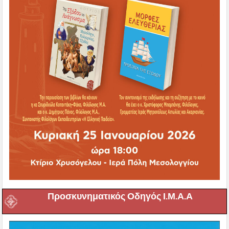
Προσκυνηματικός Οδηγός Ι.Μ.Α.Α