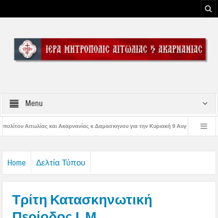
Menu
ίας κ Δαμασκηνου για την Κυριακή 9 Αυγούστου 2026
Η εορτή της Μεταμορφ
Παναγίας
Δέηση υπέρ των πυροσβεστών και των πυροπλήκτων στην Ι. Μ. Αι
Home
Δελτία Τύπου
Τρίτη Κατασκηνωτική
Περίοδος Ι. Μ.