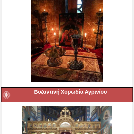
Βυζαντινή Χορωδία Αγρινίου