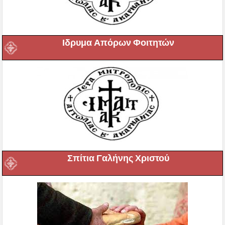
Ιδρυμα Απόρων Φοιτητών
Σπίτια Γαλήνης Χριστού