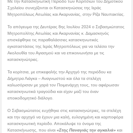
Με την Κατασκηνωτική Περίοδο των Κοριτσιών του Δημοτικού
Σχολείου συνεχίζονται οι Κατασκηνώσεις της Ιεράς
Μητροπόλεως Αιτωλίας και Ακαρνανίας, στην Ρίζα Ναυπακτίας.
Το απόγευμα της Δευτέρας 8ης Ιουλίου 2024 ο Σεβασμιώτατος
Μητροπολίτης Αιτωλίας και Ακαρνανίας κ. Δαμασκηνός
επισκέφθηκε τις παραθαλάσσιες κατασκηνωτικές
εγκαταστάσεις της Ιεράς Μητροπόλεως για να τελέσει την
Ακολουθία του Αγιασμού και να επικοινωνήσει με τις
κατασκηνώτριες.
Τα κορίτσια, με επικεφαλής την Αρχηγό της περιόδου κα
Δήμητρα Λιάγκα – Αναγνωστού και όλα τα στελέχη
καλωσόρισαν με χαρά τον Ποιμενάρχη τους, του αφιέρωσαν
κατασκηνωτικά τραγούδια και είχαν μαζί του έναν
εποικοδομητικό διάλογο.
Ο Σεβασμιώτατος ευχήθηκε στις κατασκηνώτριες, τα στελέχη
και την αρχηγό να έχουν μια καλή, ευλογημένη και καρποφόρα
κατασκηνωτική περίοδο. Αποκάλυψε το όνομα της
Κατασκήνωσης, που είναι
«Στης Παναγιάς την αγκαλιά»
και