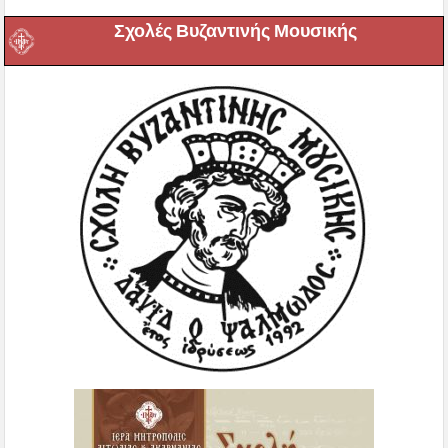
Σχολές Βυζαντινής Μουσικής