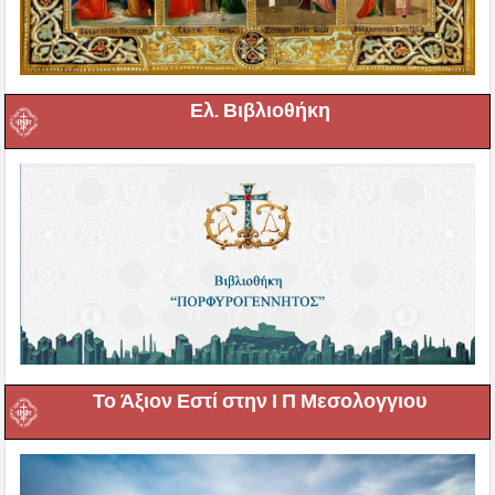
Ελ. Βιβλιοθήκη
Το Άξιον Εστί στην Ι Π Μεσολογγιου