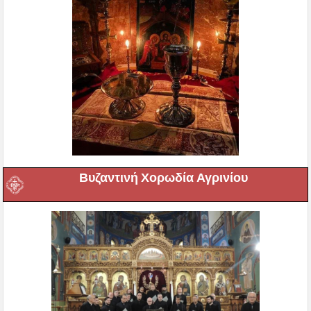
Βυζαντινή Χορωδία Αγρινίου