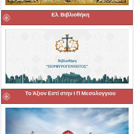
Ελ. Βιβλιοθήκη
Το Άξιον Εστί στην Ι Π Μεσολογγιου