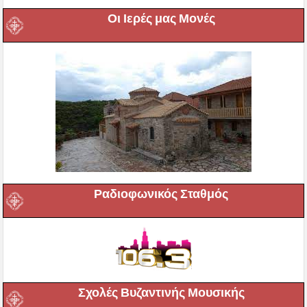
Οι Ιερές μας Μονές
Ραδιοφωνικός Σταθμός
Σχολές Βυζαντινής Μουσικής