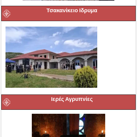
Τσακανίκειο Ιδρυμα
Ιερές Αγρυπνίες