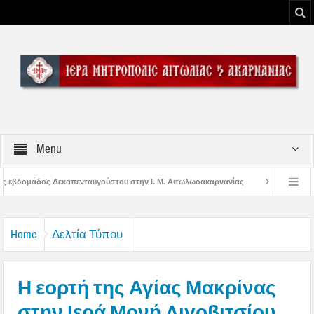
Menu
στου στην Ι. Μ. Αιτωλωοακαρνανίας
Μήνυμα Σεβασμιωτάτου Μητροπολίτου 
του Μεσολογγίου
Μήνυμα Σεβασμιωτάτου Μητροπολίτου Αιτωλίας και Ακαρνα
Home
Δελτία Τύπου
Η εορτή της Αγίας Μακρίνας
στην Ιερά Μονή Λιγοβιτσίου