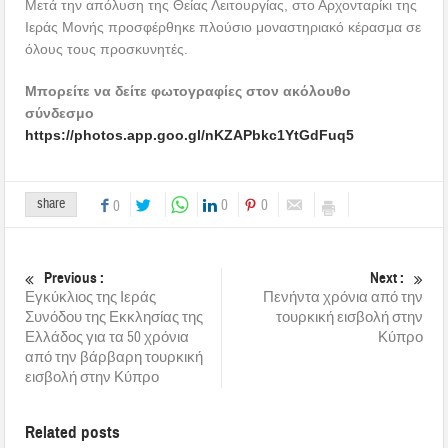
Μετά την απόλυση της Θείας Λειτουργίας, στο Αρχονταρίκι της
Ιεράς Μονής προσφέρθηκε πλούσιο μοναστηριακό κέρασμα σε
όλους τους προσκυνητές.
Μπορείτε να δείτε φωτογραφίες στον ακόλουθο
σύνδεσμο
https://photos.app.goo.gl/nKZAPbkc1YtGdFuq5
share
0
0
0
Previous :
Next :
Εγκύκλιος της Ιεράς
Πενήντα χρόνια από την
Συνόδου της Εκκλησίας της
τουρκική εισβολή στην
Ελλάδος για τα 50 χρόνια
Κύπρο
από την βάρβαρη τουρκική
εισβολή στην Κύπρο
Related posts