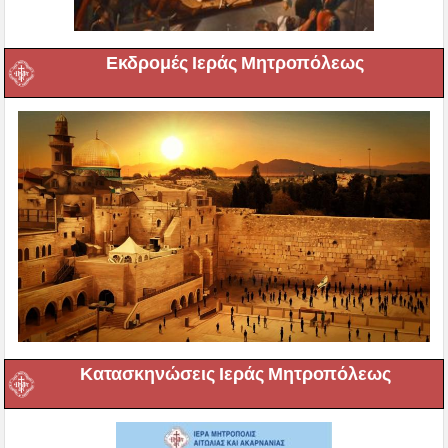
Εκδρομές Ιεράς Μητροπόλεως
Κατασκηνώσεις Ιεράς Μητροπόλεως