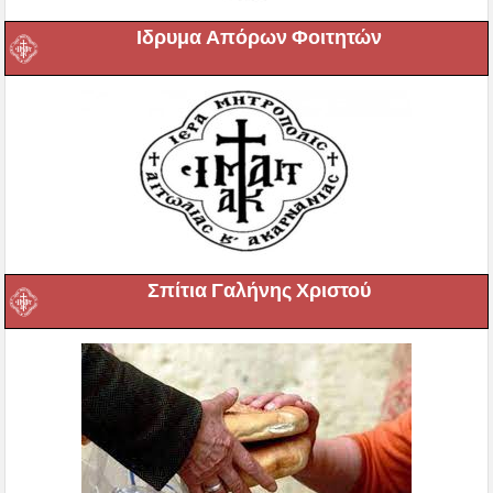
Ιδρυμα Απόρων Φοιτητών
Σπίτια Γαλήνης Χριστού