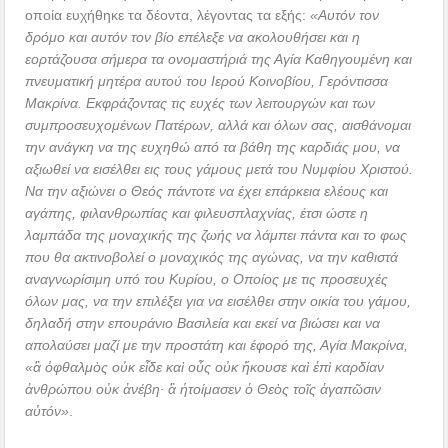
οποία ευχήθηκε τα δέοντα, λέγοντας τα εξής:
«Αυτόν τον
δρόμο και αυτόν τον βίο επέλεξε να ακολουθήσει και η
εορτάζουσα σήμερα τα ονομαστήριά της Αγία Καθηγουμένη και
πνευματική μητέρα αυτού του Ιερού Κοινοβίου, Γερόντισσα
Μακρίνα. Εκφράζοντας τις ευχές των λειτουργών και των
συμπροσευχομένων Πατέρων, αλλά και όλων σας, αισθάνομαι
την ανάγκη να της ευχηθώ από τα βάθη της καρδιάς μου, να
αξιωθεί να εισέλθει εις τους γάμους μετά του Νυμφίου Χριστού.
Να την αξιώνει ο Θεός πάντοτε να έχει επάρκεια ελέους και
αγάπης, φιλανθρωπίας και φιλευσπλαχνίας, έτσι ώστε η
λαμπάδα της μοναχικής της ζωής να λάμπει πάντα και το φως
που θα ακτινοβολεί ο μοναχικός της αγώνας, να την καθιστά
αναγνωρίσιμη υπό του Κυρίου, ο Οποίος με τις προσευχές
όλων μας, να την επιλέξει για να εισέλθει στην οικία του γάμου,
δηλαδή στην επουράνιο Βασιλεία και εκεί να βιώσει και να
απολαύσει μαζί με την προστάτη και έφορό της, Αγία Μακρίνα,
«ἃ ὀφθαλμὸς οὐκ εἶδε καὶ οὖς οὐκ ἤκουσε καὶ ἐπὶ καρδίαν
ἀνθρώπου οὐκ ἀνέβη∙ ἃ ἡτοίμασεν ὁ Θεὸς τοῖς ἀγαπῶσιν
αὐτόν»
.