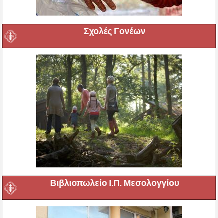
Σχολές Γονέων
Βιβλιοπωλείο Ι.Π. Μεσολογγίου