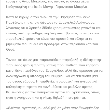
εορτή της Αγίας Μακρίνας, της οποίας το όνομα φέρει η
Καθηγουμένη της Ιεράς Μονής, Γερόντισσα Μακρίνα.
Κατά το κήρυγμά του ανέλυσε την Παραβολή των Δέκα
Παρθένων, την οποία διέσωσε το Ευαγγελικό Ανάγνωσμα,
λέγοντας ότι ο Χριστός δίδαξε χρησιμοποιώντας γεγονότα και
εικόνες από την καθημερινή ζωή των Εβραίων, ώστε με έναν
παραβολικό τρόπο να κάνει πιο προσιτά και εύληπτα τα
μηνύματα που ήθελε να προσφέρει στον περιούσιο λαό του
Θεού.
Τόνισε, ότι όπως μας παρουσιάζει η παραβολή, η ιδιότητα της
παρθενίας ήταν η πρώτη βασική προϋπόθεση που τήρησαν
και οι δέκα παρθένες του Ευαγγελίου, αλλά δεν αρκούσε για να
ολοκληρωθεί η υποδοχή του Νυμφίου και να εισέλθουν μαζί
του στους γάμους. Η παρθενία, η σωματική και πνευματική
καθαρότητα, πρέπει να συνδυάζεται και με άλλες αρετές,
θεμελιώδεις για τον πνευματικό αγώνα του χριστιανού, όπως
είναι η εγρήγορση και η νήψη, δηλαδή η ετοιμότητα.
«Βλέπετε, αγαπητοί μου αδελφοί, ότι μέσα στην Εκκλησία δεν