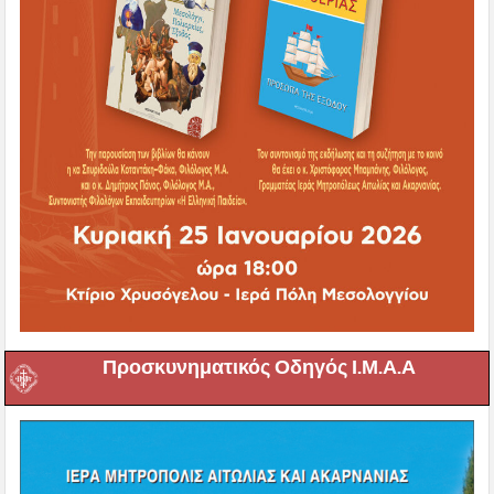
Προσκυνηματικός Οδηγός Ι.Μ.Α.Α