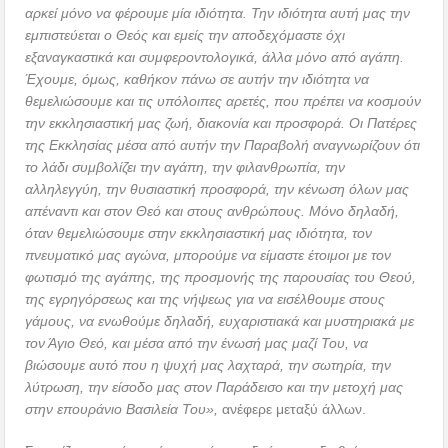
αρκεί μόνο να φέρουμε μία ιδιότητα. Την ιδιότητα αυτή μας την
εμπιστεύεται ο Θεός και εμείς την αποδεχόμαστε όχι
εξαναγκαστικά και συμφεροντολογικά, άλλα μόνο από αγάπη.
Έχουμε, όμως, καθήκον πάνω σε αυτήν την ιδιότητα να
θεμελιώσουμε και τις υπόλοιπες αρετές, που πρέπει να κοσμούν
την εκκλησιαστική μας ζωή, διακονία και προσφορά. Οι Πατέρες
της Εκκλησίας μέσα από αυτήν την Παραβολή αναγνωρίζουν ότι
το λάδι συμβολίζει την αγάπη, την φιλανθρωπία, την
αλληλεγγύη, την θυσιαστική προσφορά, την κένωση όλων μας
απέναντι και στον Θεό και στους ανθρώπους. Μόνο δηλαδή,
όταν θεμελιώσουμε στην εκκλησιαστική μας ιδιότητα, τον
πνευματικό μας αγώνα, μπορούμε να είμαστε έτοιμοι με τον
φωτισμό της αγάπης, της προσμονής της παρουσίας του Θεού,
της εγρηγόρσεως και της νήψεως για να εισέλθουμε στους
γάμους, να ενωθούμε δηλαδή, ευχαριστιακά και μυστηριακά με
τον Άγιο Θεό, και μέσα από την ένωσή μας μαζί Του, να
βιώσουμε αυτό που η ψυχή μας λαχταρά, την σωτηρία, την
λύτρωση, την είσοδο μας στον Παράδεισο και την μετοχή μας
στην επουράνιο Βασιλεία Του»,
ανέφερε μεταξύ άλλων.