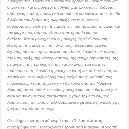
Συνεχίζοντας, τόνισε ότι
«αυτόν τον δρόμο τον διαβαίνουν και
οι μοναχές και οι μοναχοί της Αγίας μας Εκκλησίας, δίδοντας
υπόσχεση κατά την μοναχική κουρά και ρασοφορία τους, ότι θα
διέλθουν τον δρόμο της σωματικής και πνευματικής
καθαρότητος, δηλαδή της παρθενίας, διατηρώντας το σώμα και
την ψυχή τους απροσπέλαστα στην αμαρτία και τον
διάβολο. Και οι μοναχοί και οι μοναχές θεμελιώνουν στην
ιδιότητα της παρθενίας τον δικό τους πνευματικό αγώνα,
έχοντας πάντοτε την επάρκεια του ελαίου, δηλαδή της αγάπης,
της υπομονής, της καρτερικότητας, της συγχωρητικότητας, της
μετανοίας, της ειρήνης και της καταλλαγής, έτσι ώστε το
πρόσωπό τους, δηλαδή η μοναχική βιοτή και πολιτεία τους να
λάμπει και να φωτίζει όλους τους ανθρώπους, καθιστώντας
αναγνωρίσιμη αυτή τη μοναχική διακονία υπό του Νυμφίου
Χριστού, αφού πόθος της κάθε μοναχή και του κάθε μοναχού
είναι να συνάψει τους πνευματικούς γάμους με το Νυμφίο
Χριστό προς τον Οποίο, άλλωστε, είναι αφιερωμένη ολόκληρη η
ζωή και η υπόστασή τους»
.
Ολοκληρώνοντας το κήρυγμά του, ο Σεβασμιώτατος
αναφέρθηκε στην εορτάζουσα Γερόντισσα Μακρίνα, προς την