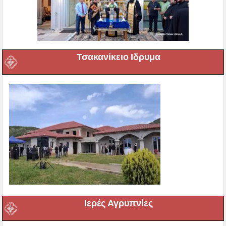
Τσακανίκειο Ιδρυμα
Ιερές Αγρυπνίες