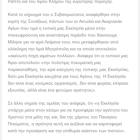
Ράπτη και του Ιερού Κλήρου της ευρύτερης περιοχής.
Κατά το κήρυγμά του ο Σεβασμιώτατος αναφέρθηκε στην
εορτή της Συνάξεως πάντων των εν Αιτωλία και Ακαρνανία
Αγίων που τιμά η τοπική μας Εκκλησία μέσα στην
πανευφρόσυνη και αναστάσιμη περίοδο που διανύουμε.
Μίλησε για τα ιερά Λείψανα τους που μεταφέρθηκαν από
ολόκληρη την Ιερά Μητρόπολη και τα οποία αποτελούν
«ακένωτη πηγή ιαμάτων πολλών». Ανέφερε ότι οι τοπικοί μας
Άγιοι αποτελούν «την πολύτιμη πνευματική μας
παρακαταθήκη, την ιερά καύχηση της τοπικής μας Εκκλησίας,
διότι μια Εκκλησία καυχάται για τους Αγίους της. Η Εκκλησία
δεν είναι ένας κοσμικός οργανισμός, δεν είναι φορέας επίγειας
εξουσίας, αλλά είναι ένα φυτώριο αγιότητος».
Σε άλλο σημείο της ομιλίας του ανέφερε, ότι «η Εκκλησία
υπάρχει μέσα στον κόσμο για να προσφέρει την αγιότητα του
Χριστού στα μέλη της και, δια της χάριτος του Παναγίου
Πνεύματος, η αγιότητα αυτή να αυξάνει και να καρποφορεί
κατά την προαίρεση και την επιθυμία εκάστου των πιστών».