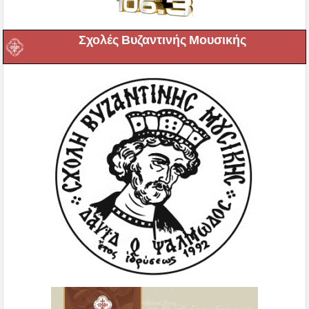
Σχολές Βυζαντινής Μουσικής