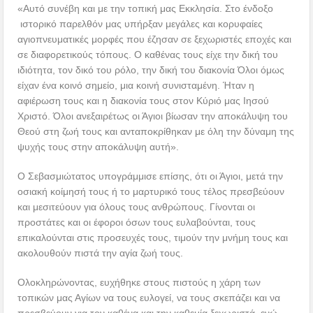
«Αυτό συνέβη και με την τοπική μας Εκκλησία. Στο ένδοξο
ιστορικό παρελθόν μας υπήρξαν μεγάλες και κορυφαίες
αγιοπνευματικές μορφές που έζησαν σε ξεχωριστές εποχές και
σε διαφορετικούς τόπους. Ο καθένας τους είχε την δική του
ιδιότητα, τον δικό του ρόλο, την δική του διακονία Όλοι όμως
είχαν ένα κοινό σημείο, μια κοινή συνισταμένη. Ήταν η
αφιέρωση τους και η διακονία τους στον Κύριό μας Ιησού
Χριστό. Όλοι ανεξαιρέτως οι Άγιοι βίωσαν την αποκάλυψη του
Θεού στη ζωή τους και ανταποκρίθηκαν με όλη την δύναμη της
ψυχής τους στην αποκάλυψη αυτή».
Ο Σεβασμιώτατος υπογράμμισε επίσης, ότι οι Άγιοι, μετά την
οσιακή κοίμησή τους ή το μαρτυρικό τους τέλος πρεσβεύουν
και μεσιτεύουν για όλους τους ανθρώπους. Γίνονται οι
προστάτες και οι έφοροι όσων τους ευλαβούνται, τους
επικαλούνται στις προσευχές τους, τιμούν την μνήμη τους και
ακολουθούν πιστά την αγία ζωή τους.
Ολοκληρώνοντας, ευχήθηκε στους πιστούς η χάρη των
τοπικών μας Αγίων να τους ευλογεί, να τους σκεπάζει και να