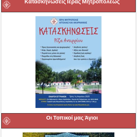
Κατασκηνώσεις Ιεράς Μητροπόλεως
Οι Τοπικοί μας Άγιοι