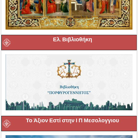
Ελ. Βιβλιοθήκη
Το Άξιον Εστί στην Ι Π Μεσολογγιου