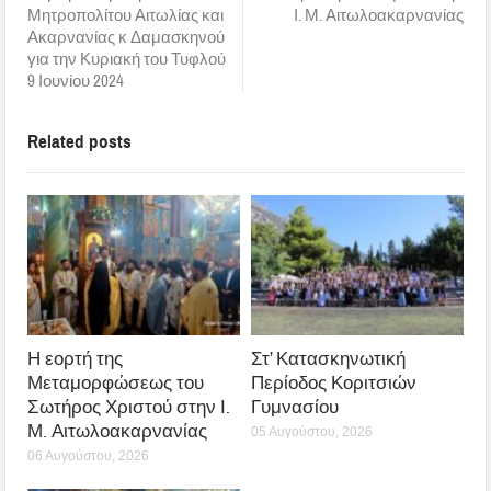
Μητροπολίτου Αιτωλίας και
Ι. Μ. Αιτωλοακαρνανίας
Ακαρνανίας κ Δαμασκηνού
για την Κυριακή του Τυφλού
9 Ιουνίου 2024
Related posts
Η εορτή της
Στ’ Κατασκηνωτική
Μεταμορφώσεως του
Περίοδος Κοριτσιών
Σωτήρος Χριστού στην Ι.
Γυμνασίου
Μ. Αιτωλοακαρνανίας
05 Αυγούστου, 2026
06 Αυγούστου, 2026