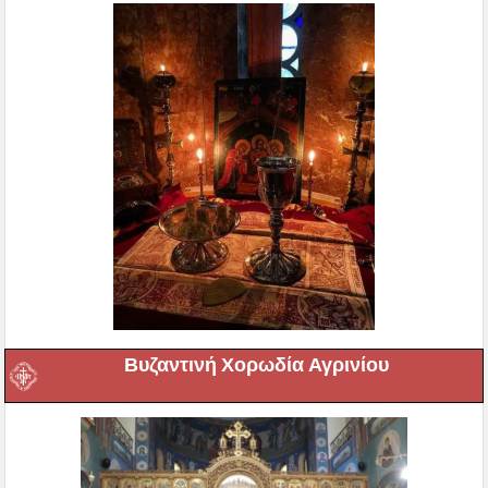
Βυζαντινή Χορωδία Αγρινίου