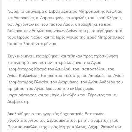
Νωρίς το απόγευμα ο Σεβασμιώτατος Μητροπολίτης Αιτωλίας
και Ακαρνανίας κ. Δαμασκηνός, επικεφαλής του Ιερού Κλήρου,
των Αρχόντων και του πιστού Λαού, υποδέχθηκε τα ιερά
Λείψανα των Αιτωλοακαρνάνων Αγίων που μεταφέρθηκαν από
τους Ιερούς Ναούς και τις Ιερές Μονές της Ιεράς Μητροπόλεως
οπού φυλάσσονται μόνιμα.
Συγκεκριμένα μεταφέρθηκαν και τέθηκαν προς προσκύνηση
και αγιασμό των πιστών τα ιερά λείψανα: του Αγίου
Ιερομάρτυρος Κοσμά του Αιτωλού, του Ισαποστόλου, του
Αγίου Καλλινίκου, Επισκόπου Εδέσσης του Αιτωλού, του Αγίου
Ιερομάρτυρος Βλασίου του Ακαρνάνος, του Αγίου Ανδρέου του
Ερημίτου, του Αγίου Ιωάννου του εν Βραχωρίω
μαρτυρήσαντος και του Αγίου Ιακώβου του Γέροντος του εν
Δερβεκίστη.
Ακολούθησε ο πανηγυρικός Αρχιερατικός Εσπερινός
χοροστατούντος του Σεβασμιωτατού, με την συμμετοχή του
Πρωτοσυγκέλλου της Ιεράς Μητροπόλεως, Αρχιμ. Θεοκλήτου