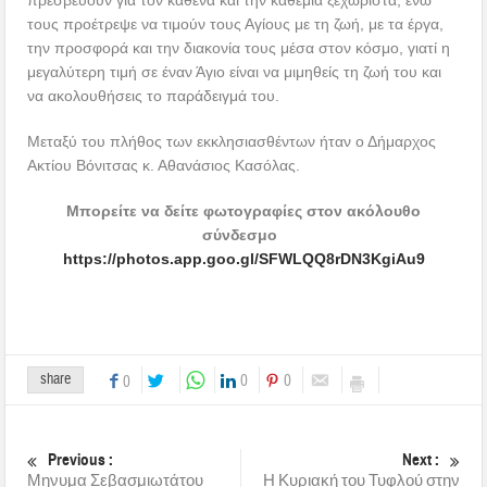
πρεσβεύουν για τον καθένα και την καθεμία ξεχωριστά, ενώ
τους προέτρεψε να τιμούν τους Αγίους με τη ζωή, με τα έργα,
την προσφορά και την διακονία τους μέσα στον κόσμο, γιατί η
μεγαλύτερη τιμή σε έναν Άγιο είναι να μιμηθείς τη ζωή του και
να ακολουθήσεις το παράδειγμά του.
Μεταξύ του πλήθος των εκκλησιασθέντων ήταν ο Δήμαρχος
Ακτίου Βόνιτσας κ. Αθανάσιος Κασόλας.
Μπορείτε να δείτε φωτογραφίες στον ακόλουθο
σύνδεσμο
https://photos.app.goo.gl/SFWLQQ8rDN3KgiAu9
share
0
0
0
Previous :
Next :
Μηνυμα Σεβασμιωτάτου
Η Κυριακή του Τυφλού στην