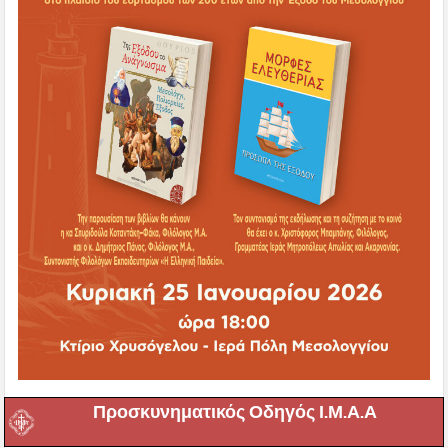
Προσκυνηματικός Οδηγός Ι.Μ.Α.Α