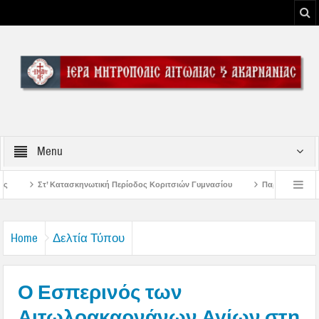
Menu
 Περίοδος Κοριτσιών Γυμνασίου
Παρακλήσεις πρώτης εβδομάδος Δεκαπενταυ
ου Μεσολογγίου
Μήνυμα Σεβασμιωτάτου Μητροπολίτου Αιτωλίας και Ακαρνανί
Home
Δελτία Τύπου
Ο Εσπερινός των
Αιτωλοακαρνάνων Αγίων στη