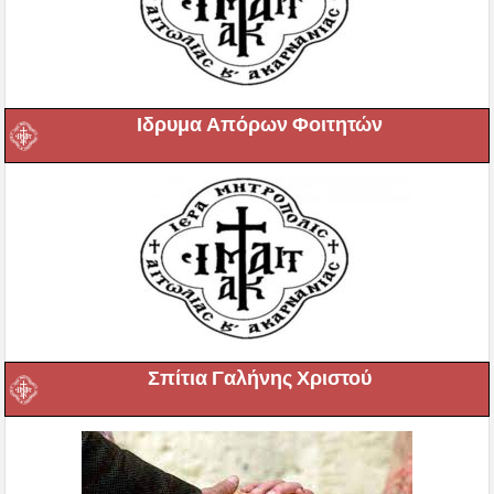
Ιδρυμα Απόρων Φοιτητών
Σπίτια Γαλήνης Χριστού