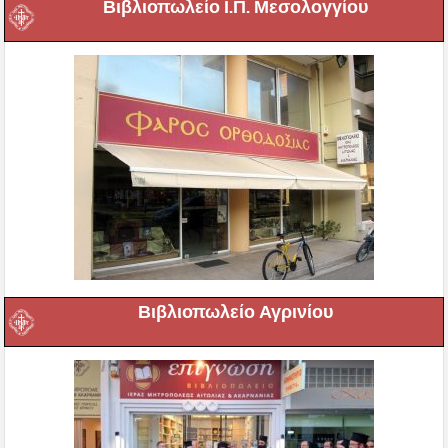
Βιβλιοπωλείο Ι.Π. Μεσολογγίου
Βιβλιοπωλείο Αγρινίου