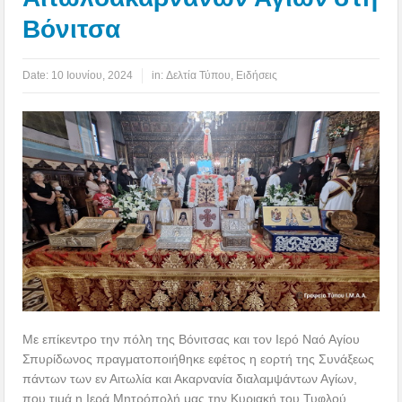
Βόνιτσα
Date:
10 Ιουνίου, 2024
in:
Δελτία Τύπου
,
Ειδήσεις
Με επίκεντρο την πόλη της Βόνιτσας και τον Ιερό Ναό Αγίου
Σπυρίδωνος πραγματοποιήθηκε εφέτος η εορτή της Συνάξεως
πάντων των εν Αιτωλία και Ακαρνανία διαλαμψάντων Αγίων,
που τιμά η Ιερά Μητρόπολή μας την Κυριακή του Τυφλού.