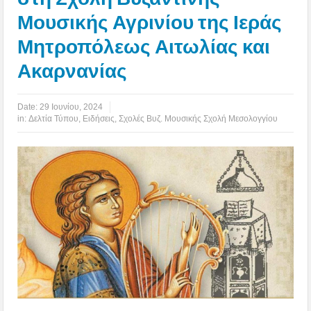
Μουσικής Αγρινίου της Ιεράς
Μητροπόλεως Αιτωλίας και
Ακαρνανίας
Date:
29 Ιουνίου, 2024
in:
Δελτία Τύπου
,
Ειδήσεις
,
Σχολές Βυζ. Μουσικής Σχολή Μεσολογγίου