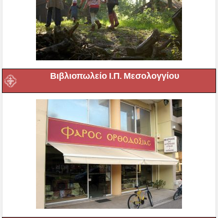
Βιβλιοπωλείο Ι.Π. Μεσολογγίου