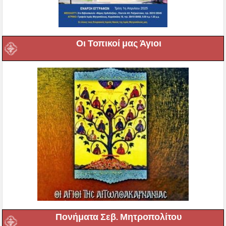
Οι Τοπικοί μας Άγιοι
Πονήματα Σεβ. Μητροπολίτου