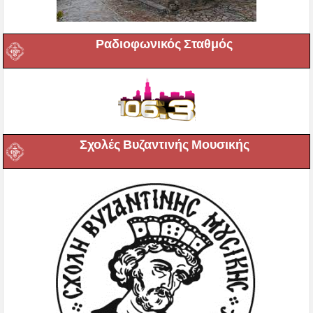
Ραδιοφωνικός Σταθμός
Σχολές Βυζαντινής Μουσικής