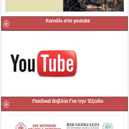
Kανάλι στο youtube
Παιδικά Βιβλία Για την Έξοδο