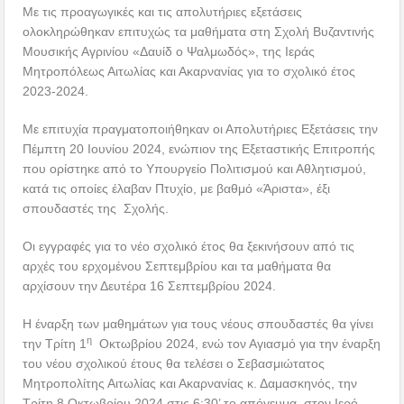
Με τις προαγωγικές και τις απολυτήριες εξετάσεις
ολοκληρώθηκαν επιτυχώς τα μαθήματα στη Σχολή Βυζαντινής
Μουσικής Αγρινίου «Δαυίδ ο Ψαλμωδός», της Ιεράς
Μητροπόλεως Αιτωλίας και Ακαρνανίας για το σχολικό έτος
2023-2024.
Με επιτυχία πραγματοποιήθηκαν οι Απολυτήριες Εξετάσεις την
Πέμπτη 20 Ιουνίου 2024, ενώπιον της Εξεταστικής Επιτροπής
που ορίστηκε από το Υπουργείο Πολιτισμού και Αθλητισμού,
κατά τις οποίες έλαβαν Πτυχίο, με βαθμό «Άριστα», έξι
σπουδαστές της Σχολής.
Οι εγγραφές για το νέο σχολικό έτος θα ξεκινήσουν από τις
αρχές του ερχομένου Σεπτεμβρίου και τα μαθήματα θα
αρχίσουν την Δευτέρα 16 Σεπτεμβρίου 2024.
Η έναρξη των μαθημάτων για τους νέους σπουδαστές θα γίνει
η
την Τρίτη 1
Οκτωβρίου 2024, ενώ τον Αγιασμό για την έναρξη
του νέου σχολικού έτους θα τελέσει ο Σεβασμιώτατος
Μητροπολίτης Αιτωλίας και Ακαρνανίας κ. Δαμασκηνός, την
Τρίτη 8 Οκτωβρίου 2024 στις 6:30’ το απόγευμα, στον Ιερό