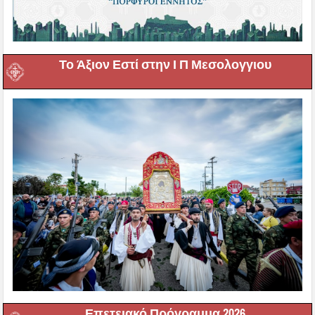
Το Άξιον Εστί στην Ι Π Μεσολογγιου
Επετειακό Πρόγραμμα 2026