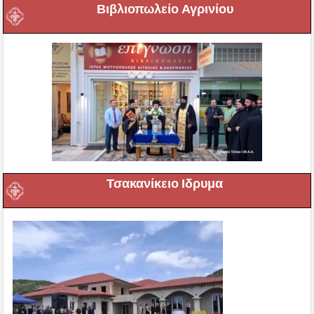
Βιβλιοπωλείο Αγρινίου
Τσακανίκειο Ιδρυμα