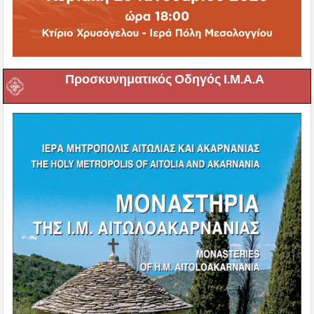
Προσκυνηματικός Οδηγός Ι.Μ.Α.Α