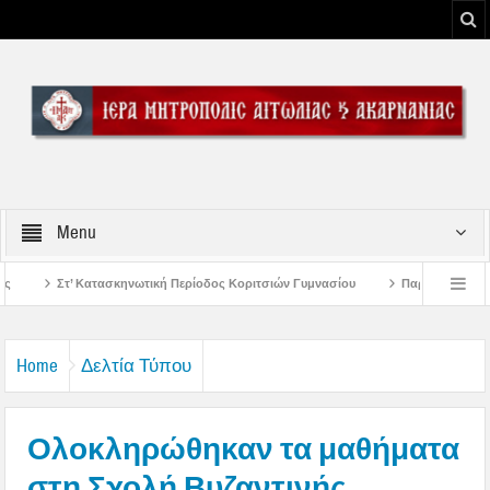
Menu
 Περίοδος Κοριτσιών Γυμνασίου
Παρακλήσεις πρώτης εβδομάδος Δεκαπενταυ
ου Μεσολογγίου
Μήνυμα Σεβασμιωτάτου Μητροπολίτου Αιτωλίας και Ακαρνανί
Home
Δελτία Τύπου
Ολοκληρώθηκαν τα μαθήματα
στη Σχολή Βυζαντινής