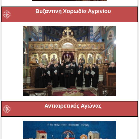
Βυζαντινή Χορωδία Αγρινίου
Αντιαιρετικός Αγώνας