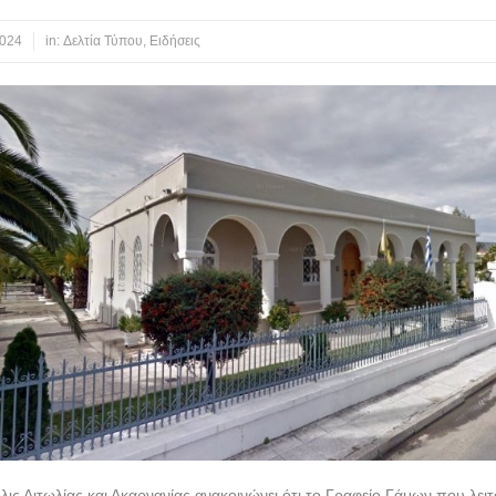
2024
in:
Δελτία Τύπου
,
Ειδήσεις
ις Αιτωλίας και Ακαρνανίας ανακοινώνει ότι το Γραφείο Γάμων που λειτ