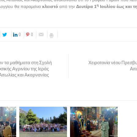
η
ογγίου θα παραμείνει
κλειστό
από την
Δευτέρα 1
Ιουλίου έως και τ
0
0
 τα μαθήματα στη Σχολή
Χειροτονία νέου Πρεσβυτ
σικής Αγρινίου της Ιεράς
Αι
ιτωλίας και Ακαρνανίας