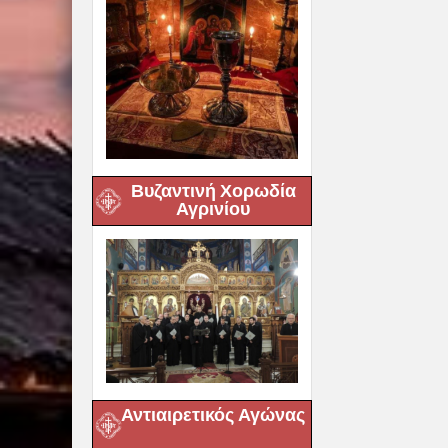
Βυζαντινή Χορωδία
Αγρινίου
Αντιαιρετικός Αγώνας