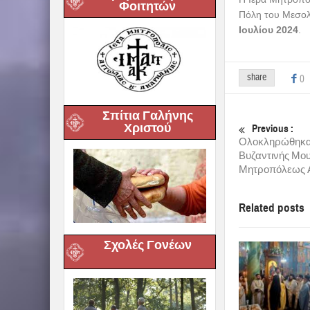
Φοιτητών
Πόλη του Μεσολ
Ιουλίου 2024
.
share
0
Σπίτια Γαλήνης
Χριστού
Previous :
Ολοκληρώθηκαν
Βυζαντινής Μου
Μητροπόλεως Α
Related posts
Σχολές Γονέων