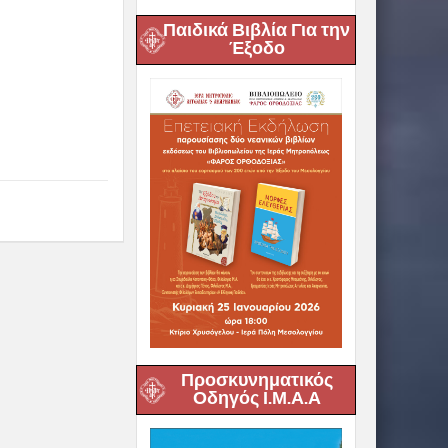
Παιδικά Βιβλία Για την
Έξοδο
Προσκυνηματικός
Οδηγός Ι.Μ.Α.Α