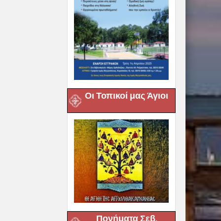
Οι Τοπικοί μας Άγιοι
Πονήματα Σεβ.