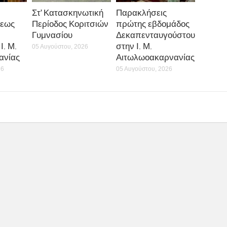
Στ’ Κατασκηνωτική
Παρακλήσεις
εως
Περίοδος Κοριτσιών
πρώτης εβδομάδος
Γυμνασίου
Δεκαπενταυγούστου
Ι. Μ.
στην Ι. Μ.
05 Αυγούστου, 2026
ανίας
Αιτωλωοακαρνανίας
26
05 Αυγούστου, 2026