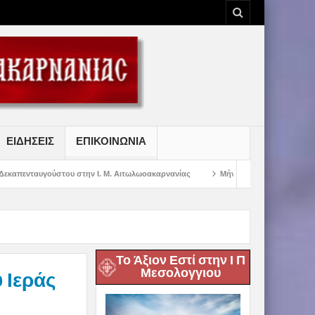
ΕΙΔΗΣΕΙΣ
ΕΠΙΚΟΙΝΩΝΙΑ
 στην Ι. Μ. Αιτωλωοακαρνανίας
Μήνυμα Σεβασμιωτάτου Μητροπολίτου Αιτω
Το Άξιον Εστί στην Ι Π
Μεσολογγιου
 Ιεράς