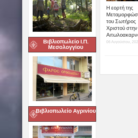
Η εορτή της
Μεταμορφώσ
του Σωτήρος
Χριστού στην 
Αιτωλοακαρν
Βιβλιοπωλείο Ι.Π.
06 Αυγούστου, 20
Μεσολογγίου
Βιβλιοπωλείο Αγρινίου