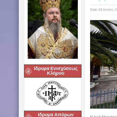
Date:
29 Ιουνίου, 
Ιδρυμα Ενισχύσεως
Κλήρου
Ιδρυμα Απόρων
Η Ιερά Μητρόπολ