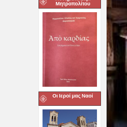
Μητροπολίτου
Οι Ιεροί μας Ναοί