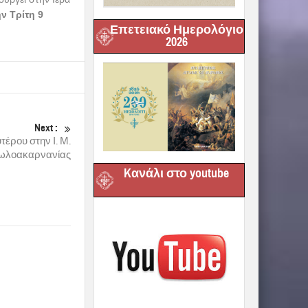
ην Τρίτη 9
Επετειακό Ημερολόγιο
2026
Next :
έρου στην Ι. Μ.
τωλοακαρνανίας
Kανάλι στο youtube