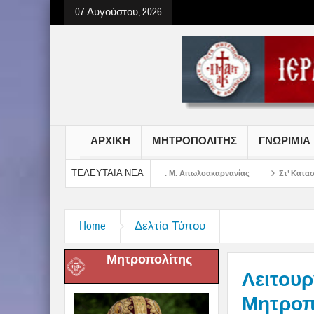
07 Αυγούστου, 2026
ΑΡΧΙΚΗ
ΜΗΤΡΟΠΟΛΙΤΗΣ
ΓΝΩΡΙΜΙΑ
ΤΕΛΕΥΤΑΙΑ ΝΕΑ
υ Σωτήρος Χριστού στην Ι. Μ. Αιτωλοακαρνανίας
Στ’ Κατασκηνωτική Περίοδ
Home
Δελτία Τύπου
Μητροπολίτης
Λειτουρ
Μητρο