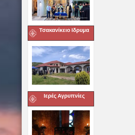
Τσακανίκειο Ιδρυμα
Ιερές Αγρυπνίες