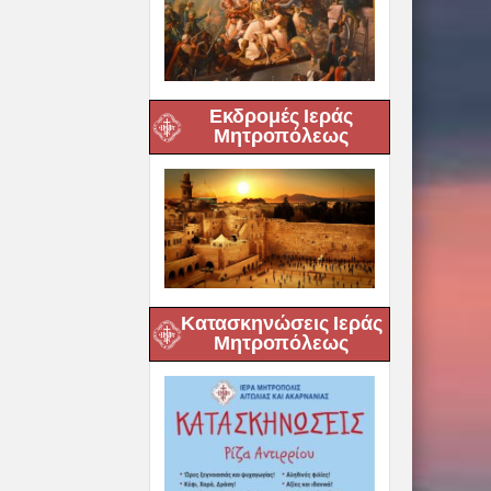
Εκδρομές Ιεράς
Μητροπόλεως
Κατασκηνώσεις Ιεράς
Μητροπόλεως