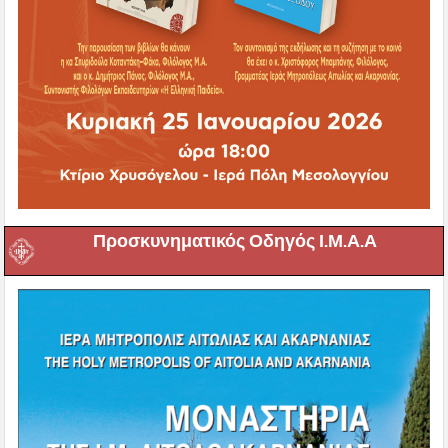
Προσκυνηματικός Οδηγός Ι.Μ.Α.Α