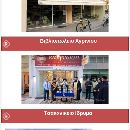
Βιβλιοπωλείο Αγρινίου
Τσακανίκειο Ιδρυμα