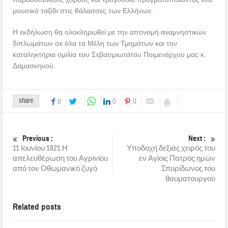
μουσικό ταξίδι στις θάλασσες των Ελλήνων.
Η εκδήλωση θα ολοκληρωθεί με την απονομή αναμνηστικών
διπλωμάτων σε όλα τα Μέλη των Τμημάτων και την
καταληκτήρια ομιλία του Σεβασμιωτάτου Ποιμενάρχου μας κ.
Δαμασκηνού.
share
0
0
0
Previous :
Next :
11 Ιουνίου 1821 Η
Υποδοχή δεξιάς χειρός του
απελευθέρωση του Αγρινίου
εν Αγίοις Πατρός ημών
από τον Οθωμανικό ζυγό
Σπυρίδωνος του
θαυματουργού
Related posts