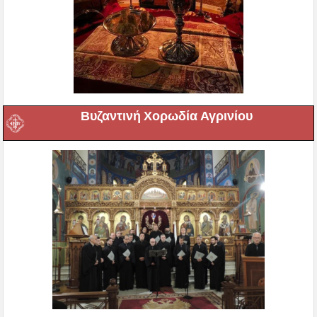
Βυζαντινή Χορωδία Αγρινίου