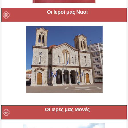
Οι Ιεροί μας Ναοί
Οι Ιερές μας Μονές