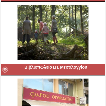
Βιβλιοπωλείο Ι.Π. Μεσολογγίου