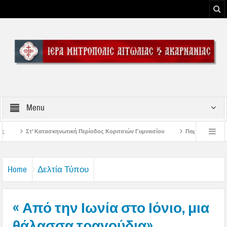
Menu
Περίοδος Κοριτσιών Γυμνασίου
Παρακλήσεις πρώτης εβδομάδος Δεκαπενταυ
ου Μεσολογγίου
Μήνυμα Σεβασμιωτάτου Μητροπολίτου Αιτωλίας και Ακαρνανί
Home
Δελτία Τύπου
« Από την Ιωνία στο Ιόνιο, μια
θάλασσα τραγούδια»