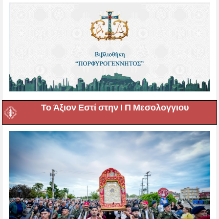
Το Άξιον Εστί στην Ι Π Μεσολογγιου